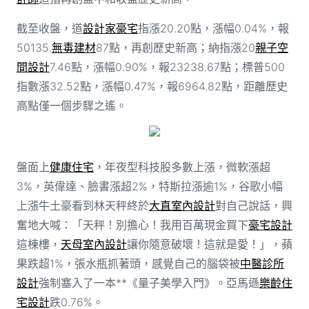
截至收盤，道
設計家豪宅
指漲20.20點，漲幅0.04%，報
50135.
無毒建材
87點，再創歷史新高；納指漲20
親子空
間設計
7.46點，漲幅0.90%，報23238.67點；標普500
指數漲32.52點，漲幅0.47%，報6964.82點，距離歷史
高點僅一個步驟之遙。
盤面上
健康住宅
，年夜型科技股多數上漲，微軟漲超
3%，英偉達、臉書漲超2%，特斯拉漲逾1%，谷歌小幅
上漲牛土豪看到林天秤終於
大直室內設計
對自己說話，興
奮地大喊：「天秤！別擔心！我用百萬現金買下
豪宅設計
這棟樓，
天母室內設計
讓你隨意破壞！這就是愛！」，蘋
果跌超1%，張水瓶抓著頭，感覺自己的腦袋被
中醫診所
設計
強制塞入了一本**《量子美學入門》。亞馬遜
樂齡住
宅設計
跌0.76%。