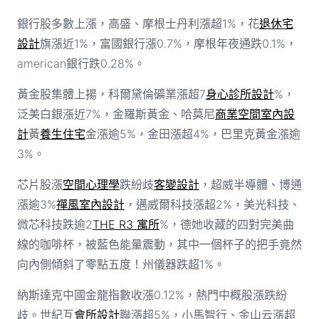
銀行股多數上漲，高盛、摩根士丹利漲超1%，花
退休宅
設計
旗漲近1%，富國銀行漲0.7%，摩根年夜通跌0.1%，
american銀行跌0.28%。
黃金股集體上揚，科爾黛倫礦業漲超7
身心診所設計
%，
泛美白銀漲近7%，金羅斯黃金、哈莫尼
商業空間室內設
計
黃
養生住宅
金漲逾5%，金田漲超4%，巴里克黃金漲逾
3%。
芯片股漲
空間心理學
跌紛歧
客變設計
，超威半導體、博通
漲逾3%
禪風室內設計
，邁威爾科技漲超2%，美光科技、
微芯科技跌逾2
THE R3 寓所
%，德她收藏的四對完美曲
線的咖啡杯，被藍色能量震動，其中一個杯子的把手竟然
向內側傾斜了零點五度！州儀器跌超1%。
納斯達克中國金龍指數收漲0.12%，熱門中概股漲跌紛
歧。世紀互
會所設計
聯漲超5%，小馬智行、金山云漲超