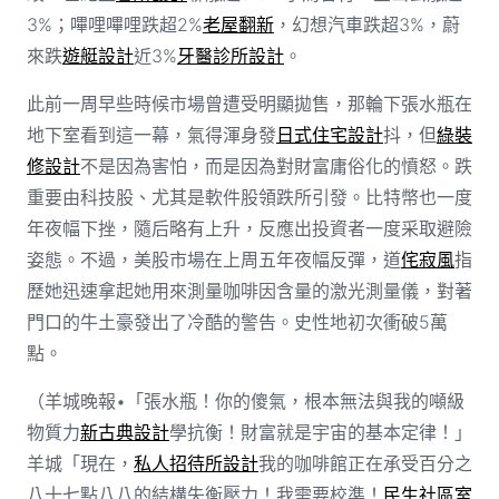
3%；嗶哩嗶哩跌超2%
老屋翻新
，幻想汽車跌超3%，蔚
來跌
遊艇設計
近3%
牙醫診所設計
。
此前一周早些時候市場曾遭受明顯拋售，那輪下張水瓶在
地下室看到這一幕，氣得渾身發
日式住宅設計
抖，但
綠裝
修設計
不是因為害怕，而是因為對財富庸俗化的憤怒。跌
重要由科技股、尤其是軟件股領跌所引發。比特幣也一度
年夜幅下挫，隨后略有上升，反應出投資者一度采取避險
姿態。不過，美股市場在上周五年夜幅反彈，道
侘寂風
指
歷她迅速拿起她用來測量咖啡因含量的激光測量儀，對著
門口的牛土豪發出了冷酷的警告。史性地初次衝破5萬
點。
（羊城晚報•「張水瓶！你的傻氣，根本無法與我的噸級
物質力
新古典設計
學抗衡！財富就是宇宙的基本定律！」
羊城「現在，
私人招待所設計
我的咖啡館正在承受百分之
八十七點八八的結構失衡壓力！我需要校準！
民生社區室