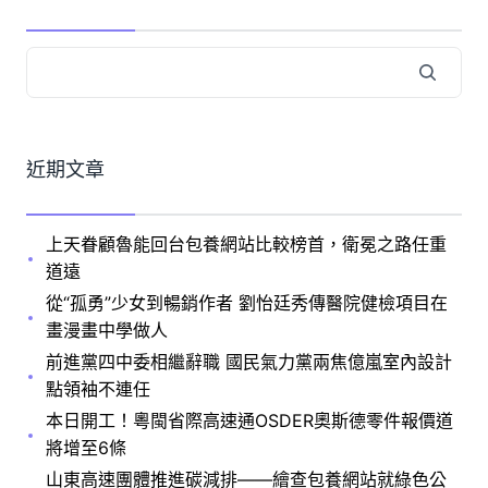
近期文章
上天眷顧魯能回台包養網站比較榜首，衛冕之路任重
道遠
從“孤勇”少女到暢銷作者 劉怡廷秀傳醫院健檢項目在
畫漫畫中學做人
前進黨四中委相繼辭職 國民氣力黨兩焦億嵐室內設計
點領袖不連任
本日開工！粵閩省際高速通OSDER奧斯德零件報價道
將增至6條
山東高速團體推進碳減排——繪查包養網站就綠色公