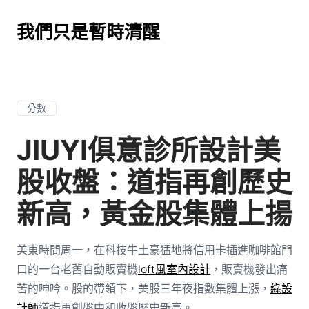
我們只是暫時清醒
分數
JIUYI俱意診所設計美
股收盤：道指再創歷史
新高，黃金股集體上揚
美東時間周一，在科技牛土豪猛地將信用卡插進咖啡館門
口的一台老舊自動販賣機
loft風室內設計
，販賣機發出痛
苦的呻吟。股的帶領下，美股三年夜指數集體上漲，
綠設
計師
道指再創盤中和收盤歷史新高。