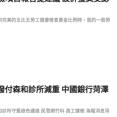
到完美的五比五勞工健康檢查黃金比例時，我的一般勞
撥付森和診所減重 中國銀行菏澤
診所守舊綠色通道 民眾網竹科 員工健檢·海報消息菏