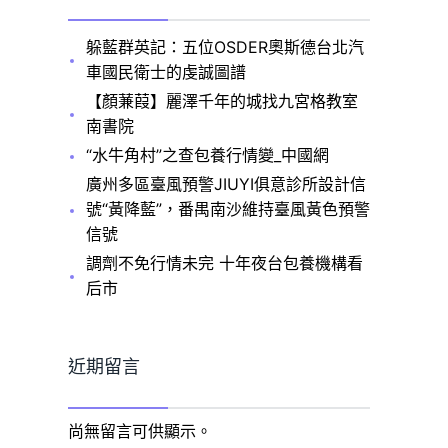
躲藍群英記：五位OSDER奧斯德台北汽
車國民衛士的虔誠圖譜
【顏蒹葭】麗澤千年的城找九宮格教室
南書院
“水牛角村”之查包養行情變_中國網
廣州多區臺風預警JIUYI俱意診所設計信
號“黃降藍”，番禺南沙維持臺風黃色預警
信號
調劑不免行情未完 十年夜台包養機構看
后市
近期留言
尚無留言可供顯示。