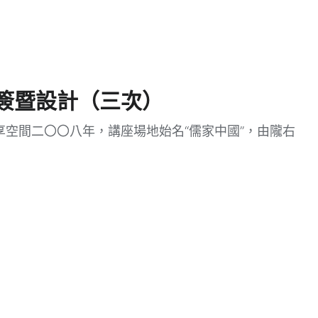
簽暨設計（三次）
空間二〇〇八年，講座場地始名“儒家中國”，由隴右