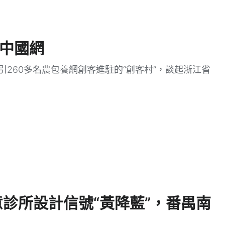
_中國網
吸引260多名農包養網創客進駐的“創客村”，談起浙江省
意診所設計信號“黃降藍”，番禺南