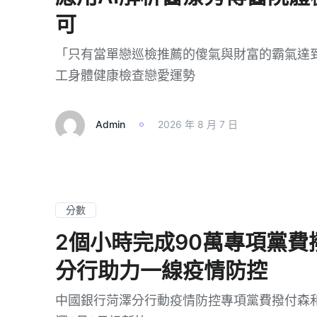
可
「只有當單戀巡檢推薦的傻氣與財富的霸氣達
工身體健康檢查戀愛運勢
Admin
2026 年 8 月 7 日
分數
2個小時完成90萬專項黨費
分行助力一線疫情防控
中國銀行菏澤分行動疫情防控專項黨費撥付森和