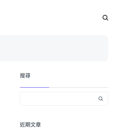
搜
尋
關
鍵
字:
搜尋
近期文章