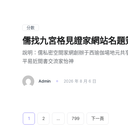
分數
儒找九宮格見證家網站名題
說明：儒私密空間家網創辦于西瑜伽場地元共享
平易近間書交流家怡神
Admin
2026 年 8 月 6 日
文
1
2
...
799
下一頁