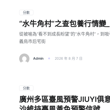
分數
“水牛角村”之查包養行情變
從被喻為“看不到成長盼望”的“水牛角村”，到
義烏市后宅街
Admin
2026 年 8 月 7 日
分數
廣州多區臺風預警JIUYI俱
沙維持臺風黃色預警信號