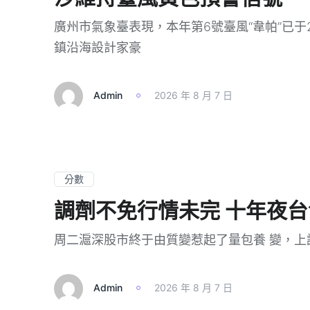
廣州市氣象臺表現，本年第6號臺風“韋帕”已于
鎮沿海設計家豪
Admin
2026 年 8 月 7 日
分數
調劑不免行情未完 十年夜
周二滬深股市終于由質變惹起了量包養 變，上證綜指、滬深
Admin
2026 年 8 月 7 日