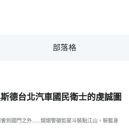
部落格
奧斯德台北汽車國民衛士的虔誠圖
繁榮都會到國門之外……熠熠警徽如星斗裝點江山，躲藍身