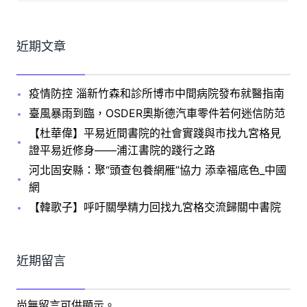
近期文章
疫情防控 淄新竹森和診所博市中間病院發布就醫指南
臺風暴雨到臨，OSDER奧斯德汽車零件若何迷信防范
【杜華偉】平易近間書院的社會實踐與市找九宮格見
證平易近修身——浦江書院的踐行之路
河北固安縣：聚“頭查包養網雁”協力 添幸福底色_中國
網
【韓歌子】呼吁關學精力回找九宮格交流歸關中書院
近期留言
尚無留言可供顯示。