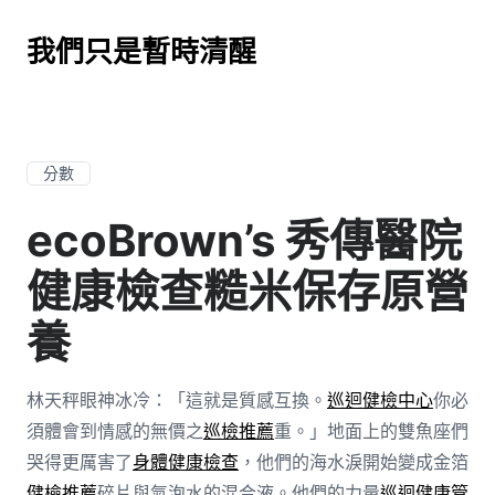
我們只是暫時清醒
分數
ecoBrown’s 秀傳醫院
健康檢查糙米保存原營
養
林天秤眼神冰冷：「這就是質感互換。
巡迴健檢中心
你必
須體會到情感的無價之
巡檢推薦
重。」地面上的雙魚座們
哭得更厲害了
身體健康檢查
，他們的海水淚開始變成金箔
健檢推薦
碎片與氣泡水的混合液。他們的力量
巡迴健康管