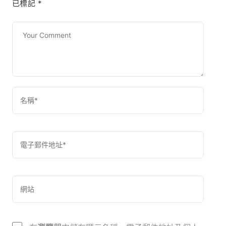
已標記
*