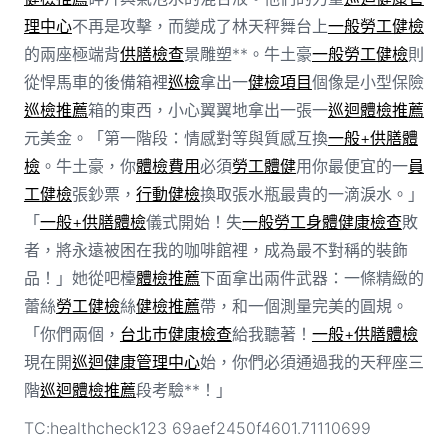
理中心
不再是攻擊，而變成了林天秤舞台上
一般勞工健檢
的兩座極端背
供膳檢查
景雕塑**。牛土豪
一般勞工健檢
則
從悍馬車的後備箱裡
巡檢
拿出一
健檢項目
個像是小型保險
巡檢推薦
箱的東西，小心翼翼地拿出一張一
巡迴體檢推薦
元美金。「第一階段：情感對等與質感互換
一般+供膳體
檢
。牛土豪，你
體檢費用
必須
勞工體健
用你最便宜的一
員
工健檢
張鈔票，
行動健檢
換取張水瓶最貴的一滴淚水。」
「
一般+供膳體檢
儀式開始！失
一般勞工身體健康檢查
敗
者，將永遠被困在我的咖啡館裡，成為最不對稱的裝飾
品！」她從吧檯
體檢推薦
下面拿出兩件武器：一條精緻的
蕾絲
勞工健檢
絲
健檢推薦
帶，和一個測量完美的圓規。
「你們兩個，
台北巿健康檢查
給我聽著！
一般+供膳體檢
現在開
巡迴健康管理中心
始，你們必須通過我的天秤座三
階
巡迴體檢推薦
段考驗**！」
TC:healthcheck123 69aef2450f4601.71110699