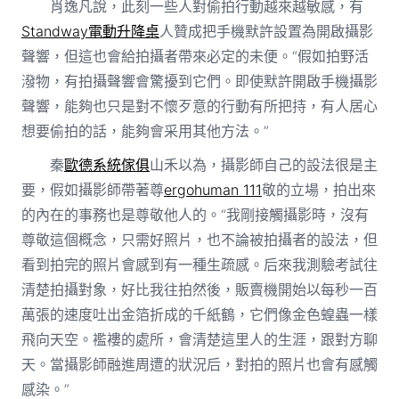
肖逸凡說，此刻一些人對偷拍行動越來越敏感，有
Standway電動升降桌
人贊成把手機默許設置為開啟攝影
聲響，但這也會給拍攝者帶來必定的未便。“假如拍野活
潑物，有拍攝聲響會驚擾到它們。即使默許開啟手機攝影
聲響，能夠也只是對不懷歹意的行動有所把持，有人居心
想要偷拍的話，能夠會采用其他方法。”
秦
歐德系統傢俱
山禾以為，攝影師自己的設法很是主
要，假如攝影師帶著尊
ergohuman 111
敬的立場，拍出來
的內在的事務也是尊敬他人的。“我剛接觸攝影時，沒有
尊敬這個概念，只需好照片，也不論被拍攝者的設法，但
看到拍完的照片會感到有一種生疏感。后來我測驗考試往
清楚拍攝對象，好比我往拍然後，販賣機開始以每秒一百
萬張的速度吐出金箔折成的千紙鶴，它們像金色蝗蟲一樣
飛向天空。襤褸的處所，會清楚這里人的生涯，跟對方聊
天。當攝影師融進周遭的狀況后，對拍的照片也會有感觸
感染。”