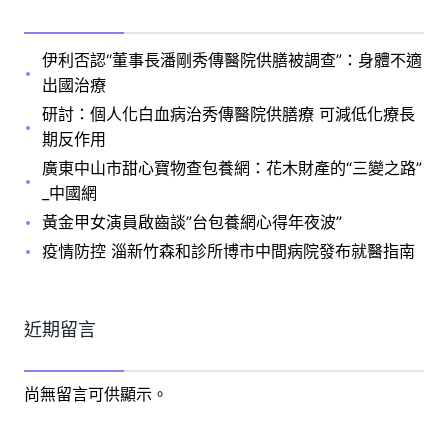
伊利否認“董事長潘剛秀傳醫院供膳被調查”：身體不適
出國治療
研討：個人化白血病治秀傳醫院供膳療 可減低化療長
期反作用
廣東中山市甜心寶物查包養網：花木財產的“三變之路”
_中國網
黃金甲女演員啟齒談”台包養網心得年夜波”
疫情防控 淄新竹森和診所博市中間病院發布就醫指南
近期留言
尚無留言可供顯示。