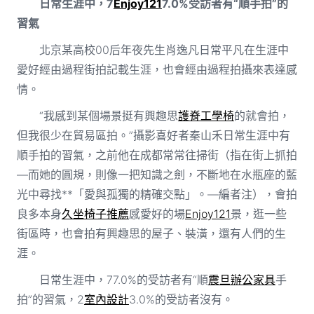
日常生涯中，7
Enjoy121
7.0%受訪者有“順手拍”的
習氣
北京某高校00后年夜先生肖逸凡日常平凡在生涯中
愛好經由過程街拍記載生涯，也會經由過程拍攝來表達感
情。
“我感到某個場景挺有興趣思
護脊工學椅
的就會拍，
但我很少在貿易區拍。”攝影喜好者秦山禾日常生涯中有
順手拍的習氣，之前他在成都常常往掃街（指在街上抓拍
—而她的圓規，則像一把知識之劍，不斷地在水瓶座的藍
光中尋找**「愛與孤獨的精確交點」。—編者注），會拍
良多本身
久坐椅子推薦
感愛好的場
Enjoy121
景，逛一些
街區時，也會拍有興趣思的屋子、裝潢，還有人們的生
涯。
日常生涯中，77.0%的受訪者有“順
震旦辦公家具
手
拍”的習氣，2
室內設計
3.0%的受訪者沒有。