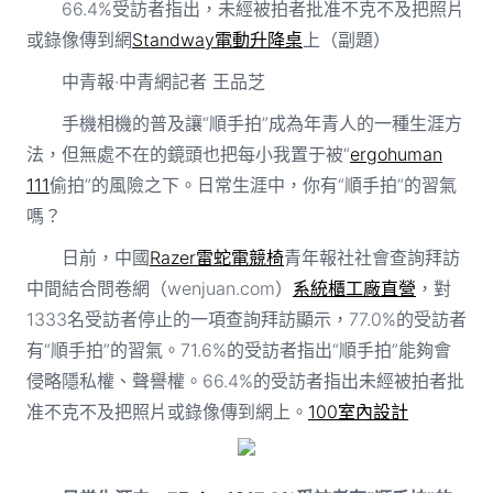
66.4%受訪者指出，未經被拍者批准不克不及把照片
或錄像傳到網
Standway電動升降桌
上（副題）
中青報·中青網記者 王品芝
手機相機的普及讓“順手拍”成為年青人的一種生涯方
法，但無處不在的鏡頭也把每小我置于被“
ergohuman
111
偷拍”的風險之下。日常生涯中，你有“順手拍”的習氣
嗎？
日前，中國
Razer雷蛇電競椅
青年報社社會查詢拜訪
中間結合問卷網（wenjuan.com）
系統櫃工廠直營
，對
1333名受訪者停止的一項查詢拜訪顯示，77.0%的受訪者
有“順手拍”的習氣。71.6%的受訪者指出“順手拍”能夠會
侵略隱私權、聲譽權。66.4%的受訪者指出未經被拍者批
准不克不及把照片或錄像傳到網上。
100室內設計