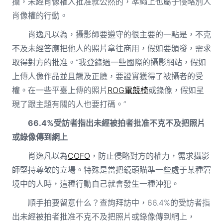
攝，未經肖像權人批准就公然的，準繩上也屬于侵略別人
肖像權的行動。
肖逸凡以為，攝影師要遵守的很主要的一點是，不克
不及未經答應把他人的照片拿往商用，假如要頒發，需求
取得對方的批准。“我登錄過一些國際的攝影網站，假如
上傳人像作品並且觸及正臉，要證實獲得了被攝者的受
權。在一些平臺上傳的照片
ROG電競椅
或錄像，假如呈
現了跟主題有關的人也要打碼。”
66.4%受訪者指出未經被拍者批准不克不及把照片
或錄像傳到網上
肖逸凡以為
COFO
，防止侵略對方的權力，需求攝影
師堅持尊敬的立場。特殊是當把鏡頭瞄準一些處于某種窘
境中的人時，這種行動自己就會發生一種沖犯。
順手拍要留意什么？查詢拜訪中，66.4%的受訪者指
出未經被拍者批准不克不及把照片或錄像傳到網上，