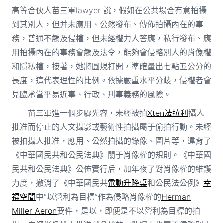
高等合伙人苗三軍lawyer 說，假如在公共場合有意拍攝
到其別人，但并未應用、公然發布、傳佈拍攝內在的事
務，普通不觸及侵權，但未經權力人答應，私行發布、應
用拍攝內在的事務會觸及法令，能夠會侵略別人的肖像權
和隱私權，接著，她將圓規打開，準確量出七點五公分的
長度，這代表理性的比例。依據嚴重水平分歧，侵權者會
見臨承當平易近事、行政、刑事義務的風險。
苗三軍進一個步驟先容，未經被拍
Xten法拉利
攝人
批准而停止的人文攝影或藝術性拍攝屬于偷拍行動。未經
被拍攝人批准，應用、公然拍攝的錄像、圖片等，違背了
《中華國民共和公民法典》關于肖像權的規則。《中華國
民共和公民法典》公佈實行后，加年夜了對肖像權的維護
力度，撤消了《中華國民共
電動升降桌
和公民法公例》
幸
福空間
中“以營利為目標”作為侵略肖像權的
Herman
Miller Aeron
要件，是以，即便是不以營利為目標的拍