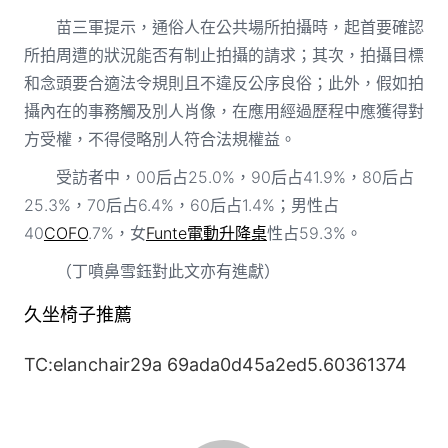
苗三軍提示，通俗人在公共場所拍攝時，起首要確認
所拍周遭的狀況能否有制止拍攝的請求；其次，拍攝目標
和念頭要合適法令規則且不違反公序良俗；此外，假如拍
攝內在的事務觸及別人肖像，在應用經過歷程中應獲得對
方受權，不得侵略別人符合法規權益。
受訪者中，00后占25.0%，90后占41.9%，80后占
25.3%，70后占6.4%，60后占1.4%；男性占
40
COFO
.7%，女
Funte電動升降桌
性占59.3%。
（丁噴鼻雪鈺對此文亦有進獻）
久坐椅子推薦
TC:elanchair29a 69ada0d45a2ed5.60361374