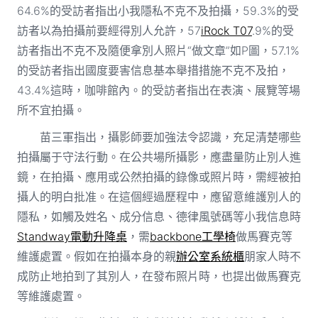
64.6%的受訪者指出小我隱私不克不及拍攝，59.3%的受
訪者以為拍攝前要經得別人允許，57
iRock T07
.9%的受
訪者指出不克不及隨便拿別人照片“做文章”如P圖，57.1%
的受訪者指出國度要害信息基本舉措措施不克不及拍，
43.4%這時，咖啡館內。的受訪者指出在表演、展覽等場
所不宜拍攝。
苗三軍指出，攝影師要加強法令認識，充足清楚哪些
拍攝屬于守法行動。在公共場所攝影，應盡量防止別人進
鏡，在拍攝、應用或公然拍攝的錄像或照片時，需經被拍
攝人的明白批准。在這個經過歷程中，應留意維護別人的
隱私，如觸及姓名、成分信息、德律風號碼等小我信息時
Standway電動升降桌
，需
backbone工學椅
做馬賽克等
維護處置。假如在拍攝本身的親
辦公室系統櫃
朋家人時不
成防止地拍到了其別人，在發布照片時，也提出做馬賽克
等維護處置。