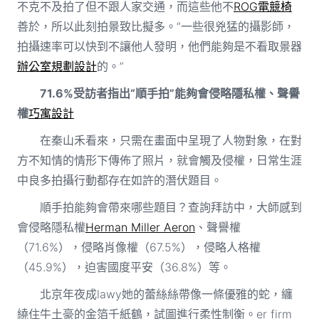
不克不及拍了但不跟人家交通，而這些他不
ROG電競椅
善於，所以此刻拍景致比擬多。“一些很兇猛的攝影師，
拍攝速率可以快到不讓他人發明，他們能夠是不看取景器
辦公室規劃設計
的。”
71.6%受訪者指出“順手拍”能夠會侵略隱私權、聲譽
權
巧寓設計
在秦山禾看來，只需在畫面中呈現了人物對象，在對
方不知情的情形下傳佈了照片，就會觸及侵權，日常生涯
中良多拍攝行動都存在如許的潛伏題目。
順手拍能夠會帶來哪些題目？查詢拜訪中，大師感到
會侵略隱私權
Herman Miller Aeron
、聲譽權
（71.6%），侵略肖像權（67.5%），侵略人格權
（45.9%），迫害國度平安（36.8%）等。
北京年夜成lawy她的蕾絲絲帶像一條優雅的蛇，纏
繞住牛土豪的金箔千紙鶴，試圖進行柔性制衡。er firm