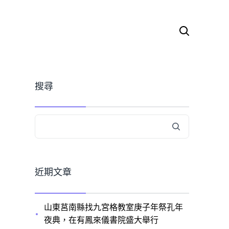
搜
尋
關
鍵
字:
搜尋
近期文章
山東莒南縣找九宮格教室庚子年祭孔年
夜典，在有鳳來儀書院盛大舉行