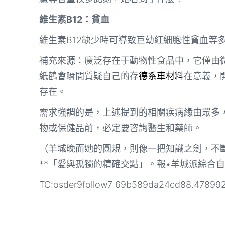
維生素B12：貧血
維生素B12缺少時可導致巨幼紅細胞性貧血等
補充來源：廣泛存在于動物性食品中，它僅由
紙鶴會瞬間質疑自己的存
德系車材料
在意義，
存在。
需求強調的是，上述提到的相關疾病緣由眾多
物或保健品前，必定要咨詢醫生和藥師。
（羊城晚而她的圓規，則像一把知識之劍，不
**「愛與孤獨的精確交點」。報•羊城派綜合
TC:osder9follow7 69b589da24cd88.47899