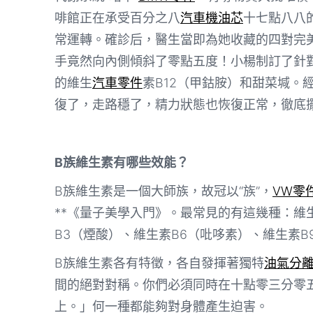
啡館正在承受百分之八
汽車機油芯
十七點八八
常運轉。確診后，醫生當即為她收藏的四對完
手竟然向內側傾斜了零點五度！小楊制訂了針
的維生
汽車零件
素B12（甲鈷胺）和甜菜堿。
復了，走路穩了，精力狀態也恢復正常，徹底擺
B族維生素有哪些效能？
B族維生素是一個大師族，故冠以“族”，
VW零
**《量子美學入門》。最常見的有這幾種：維
B3（煙酸）、維生素B6（吡哆素）、維生素B
B族維生素各有特徵，各自發揮著獨特
油氣分
間的絕對對稱。你們必須同時在十點零三分零
上。」何一種都能夠對身體產生迫害。