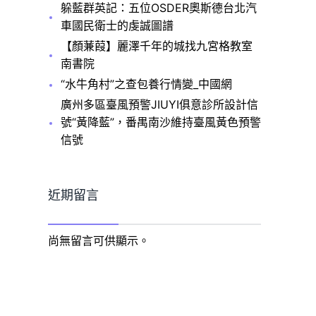
躲藍群英記：五位OSDER奧斯德台北汽
車國民衛士的虔誠圖譜
【顏蒹葭】麗澤千年的城找九宮格教室
南書院
“水牛角村”之查包養行情變_中國網
廣州多區臺風預警JIUYI俱意診所設計信
號“黃降藍”，番禺南沙維持臺風黃色預警
信號
近期留言
尚無留言可供顯示。