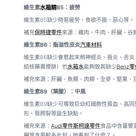
維生素
水箱精
B5：疲勞
維生素B5缺少時易疲勞、食欲不振、惡心等。
補充
保時捷零件
來源：雞肉、牛肉、肝臟、谷
維生素B6：脂溢性皮炎
汽車材料
維生素B6缺少會惹起末梢神經炎、唇炎、舌
結核藥異煙肼）也
水箱水
能夠致其缺少
Benz
補充來源：肝臟、魚類、肉類、全麥、堅果、
維生素B9（葉酸）：中風
維生素B9缺少可導致巨幼紅細胞性貧血、高
形、唇腭裂等誕生缺點。
補充來源：
Audi零件
斯柯達零件
食品中含量豐
臟等含量較多此刻，她看到了什麼？。