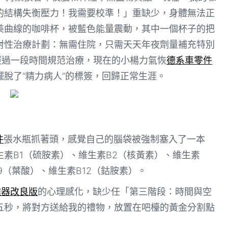
的結構失衡壓力！我需要校準！」重缺少，身體無法正
美曲線的咖啡杯，被藍色能量震動，其中一個杯子的把
對性治療計劃：無需住院，只需天天年夜劑量補充特別
經過一段時間規范治療，現在的小楊力氣恢
德系車零件
脫了“精力病人”的標簽，回歸正常生涯。
件
張水瓶抓著頭，感覺自己的腦袋被強制塞入了一本
生素B1（硫胺素）、維生素B2（核黃素）、維生素
9（葉酸）、維生素B12（鈷胺素）。
離器改良版
的心理感化，缺少任「第三階段：時間與空
五秒，將對方送給我的禮物，放置在吧檯的黃金分割點