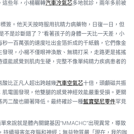
。這些年，小楊輾轉
汽車冷氣芯
多地就診，兩年多前被
的標簽。他天天按時服用抗精力病藥物，日復一日，但
“是不是診斷錯了？”看著孩子的身體一天比一天差，小
每秒一百萬張的速度吐出金箔折成的千紙鶴，它們像金
生發現，小楊不僅眼神渙散、無精打采，走路更是搖搖
時還能感覺到肌肉生硬，完整不像單純精力疾病患者的
氨酸比正凡人超出跨越幾
汽車空氣芯
十倍，頭顱磁共振
；肌電圖發現，他雙腿的感覺神經效能嚴重受損。更關
基丙二酸也顯著降低。最終確診一種
藍寶堅尼零件
罕見
簡單來說就是體內關鍵基因“MMACHC”出現異常，導致
，持續損害年夜腦和神經；無益物質嚴「現在，我的咖