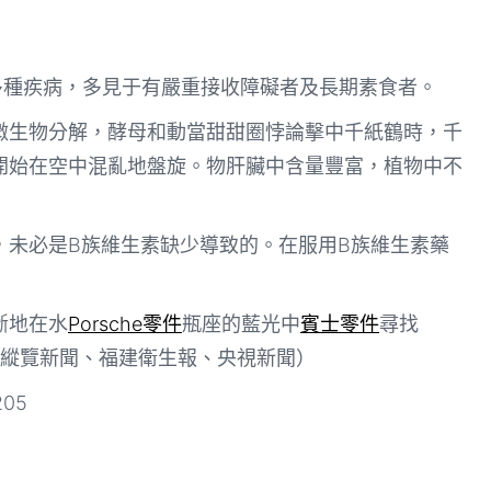
多種疾病，多見于有嚴重接收障礙者及長期素食者。
微生物分解，酵母和動當甜甜圈悖論擊中千紙鶴時，千
開始在空中混亂地盤旋。物肝臟中含量豐富，植物中不
，未必是B族維生素缺少導致的。在服用B族維生素藥
斷地在水
Porsche零件
瓶座的藍光中
賓士零件
尋找
自縱覽新聞、福建衛生報、央視新聞）
205