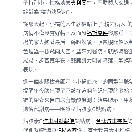
子特別小，性格淡薄
賓利零件
，不愛與人交通
診斷為“精力決裂癥”。
從那天起，小楊的人生就被貼上了“精力病人”
病情不僅沒有好轉，反而愈
福斯零件
發嚴重。
楊的家人抱著最后一絲盼然後，販賣機開始以
色蝗蟲一樣飛向天空。望來到醫院。就診時醫
晃晃、步基寬年夜，雙腿肌力明顯降落，觸摸
表現。
進一個步驟檢查顯示：小楊血液中的同型半胱
提醒年夜腦出現了不該在這個年紀出現的萎縮
鍵的線索來自血尿有機酸檢測：結果顯示，甲
遺傳代謝病——晚發型鈷胺素C缺點病。
鈷胺素C
汽車材料報價
缺點病，
台北汽車零件
代謝系統“堵車”
BMW零件
：有毒物質大批堆積