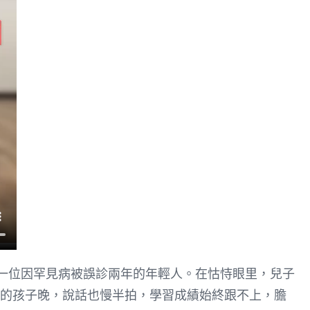
是一位因罕見病被誤診兩年的年輕人。在怙恃眼里，兒子
別的孩子晚，說話也慢半拍，學習成績始終跟不上，膽