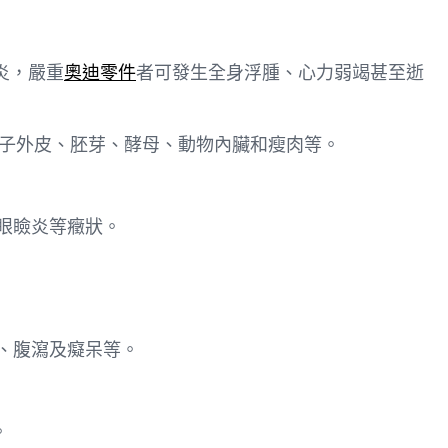
炎，嚴重
奧迪零件
者可發生全身浮腫、心力弱竭甚至逝
子外皮、胚芽、酵母、動物內臟和瘦肉等。
眼瞼炎等癥狀。
、腹瀉及癡呆等。
。