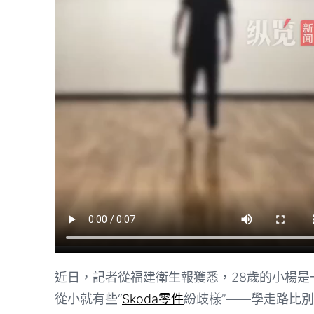
近日，記者從福建衛生報獲悉，28歲的小楊
從小就有些“
Skoda零件
紛歧樣”——學走路比