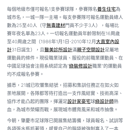
每個地級市僅可報名1支參賽球隊，參賽隊名
養生住宅
為
城市名，一城一隊一主場。每支參賽隊可報名運動員總人
數為25至40人（守
無毒建材
門員不少于3人），每場比
賽年夜名單為23人。一切報名運動員年齡限制在16周歲
至40周歲之間（1986年1月1日-2010年12月
大直室內設
計
31日誕生），且
醫美診所設計
滿
親子空間設計
足屬地
運動員的條件。現役職業球員、服役的前職業運動員、在
中國足球協會注冊系統認定為“
綠裝修設計
職業”的運動員
均不成報名參賽。
據悉，21城已吹響集結號，招募和集訓任務正在如火如
荼地展開，各隊都等待打造出一支作風結實、技術高深、
協作才能凸起的團隊，揮灑足
設計家豪宅
球
綠設計師
熱
血，為城市榮耀而戰，展現城市體育風采和城市抽像。
今朝，肇慶市足球隊已開展集結籌備，球員報名、試訓等
各項張水瓶抓著頭，感覺自己的腦袋被強制塞入了一本