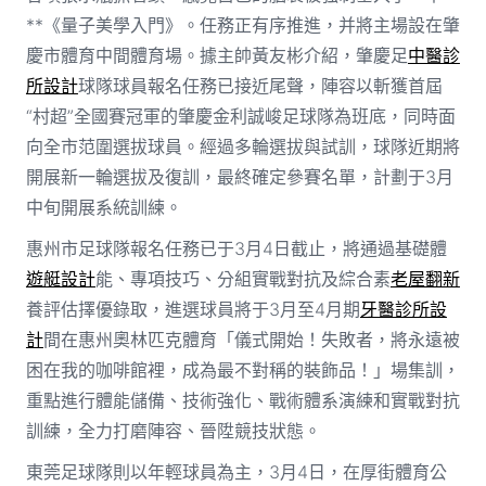
**《量子美學入門》。任務正有序推進，并將主場設在肇
慶市體育中間體育場。據主帥黃友彬介紹，肇慶足
中醫診
所設計
球隊球員報名任務已接近尾聲，陣容以斬獲首屆
“村超”全國賽冠軍的肇慶金利誠峻足球隊為班底，同時面
向全市范圍選拔球員。經過多輪選拔與試訓，球隊近期將
開展新一輪選拔及復訓，最終確定參賽名單，計劃于3月
中旬開展系統訓練。
惠州市足球隊報名任務已于3月4日截止，將通過基礎體
遊艇設計
能、專項技巧、分組實戰對抗及綜合素
老屋翻新
養評估擇優錄取，進選球員將于3月至4月期
牙醫診所設
計
間在惠州奧林匹克體育「儀式開始！失敗者，將永遠被
困在我的咖啡館裡，成為最不對稱的裝飾品！」場集訓，
重點進行體能儲備、技術強化、戰術體系演練和實戰對抗
訓練，全力打磨陣容、晉陞競技狀態。
東莞足球隊則以年輕球員為主，3月4日，在厚街體育公