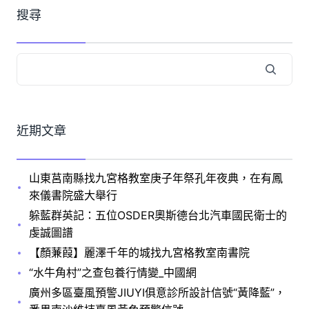
搜尋
近期文章
山東莒南縣找九宮格教室庚子年祭孔年夜典，在有鳳
來儀書院盛大舉行
躲藍群英記：五位OSDER奧斯德台北汽車國民衛士的
虔誠圖譜
【顏蒹葭】麗澤千年的城找九宮格教室南書院
“水牛角村”之查包養行情變_中國網
廣州多區臺風預警JIUYI俱意診所設計信號“黃降藍”，