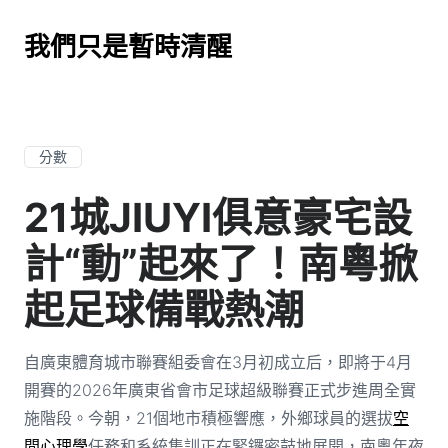
我們只是暫時清醒
分數
21城JIUYI俱意豪宅設
計“動”起來了！南粵掀
起足球備戰熱潮
自廣東體育城市聯賽組委會在3月初成立后，即將于4月
開賽的2026年廣東省會市足球超級聯賽正式步進周全實
施階段。今朝，21個地市積極響應，外鄉球員的選拔
空
間心理學
任務和系統集訓正在緊鑼密鼓地展開，南粵年夜