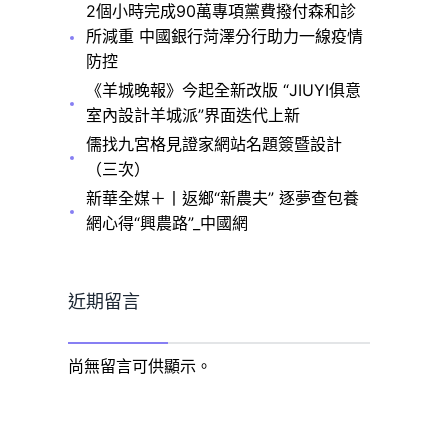
2個小時完成90萬專項黨費撥付森和診
所減重 中國銀行菏澤分行助力一線疫情
防控
《羊城晚報》今起全新改版 “JIUYI俱意
室內設計羊城派”界面迭代上新
儒找九宮格見證家網站名題簽暨設計
（三次）
新華全媒＋丨返鄉“新農夫” 逐夢查包養
網心得“興農路”_中國網
近期留言
尚無留言可供顯示。