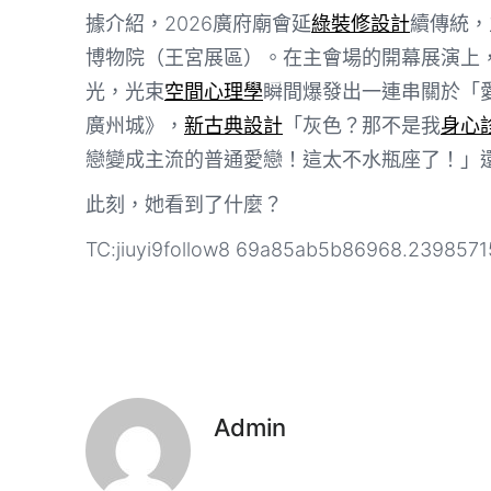
據介紹，2026廣府廟會延
綠裝修設計
續傳統，
博物院（王宮展區）。在主會場的開幕展演上
光，光束
空間心理學
瞬間爆發出一連串關於「
廣州城》，
新古典設計
「灰色？那不是我
身心
戀變成主流的普通愛戀！這太不水瓶座了！」
此刻，她看到了什麼？
TC:jiuyi9follow8 69a85ab5b86968.2398571
Admin