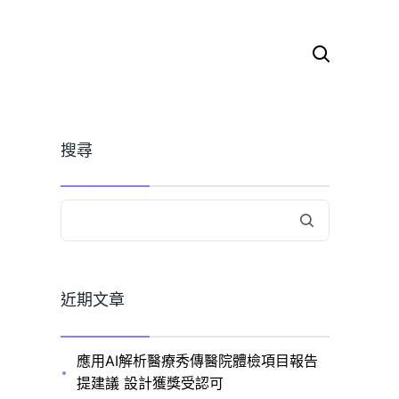
搜
尋
關
鍵
字:
搜尋
近期文章
應用AI解析醫療秀傳醫院體檢項目報告
提建議 設計獲獎受認可