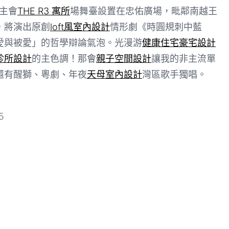
主會
THE R3 寓所
場舞臺設置在忠佑廣場，毗鄰南越王
，將演出原創
loft風室內設計
情形劇《時圓規刺中藍
愛與被愛」的哲學辯論氣泡。光漫游
健康住宅
豪宅設計
診所設計
的主色調！那會
親子空間設計
讓我的非主流單
還有醒獅、粵劇、年夜
天母室內設計
灣區歌手獨唱。
5