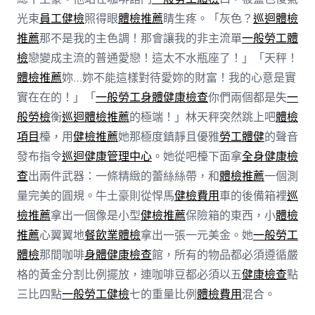
光束
員工健檢
照得眼
體檢推薦
睛生疼。「灰色？
巡迴體檢
推薦
那不是我的主色調！那會讓我的非主流單
一般勞工體
檢
戀變成主流的普通愛戀！這太不水瓶座了！」「天秤！
體檢推薦
妳…妳不能這樣對待愛妳的財富！我的心意是實
實在在的！」「
一般勞工身體健康檢查
你們兩個都是失
一
般勞檢
衡
巡迴體檢推薦
的極端！」林天秤突然跳上吧
體檢
項目
檯，用
健檢推薦
她那極度鎮靜且優雅
勞工體健
的聲音
發布指令
巡迴健康管理中心
。她從吧檯下面拿
全身健康檢
查
出兩件武器：一條精緻的蕾絲絲帶，和
體檢推薦
一個測
量完美的圓規。牛土豪則從悍馬
健檢費用
車的後備箱裡
巡
檢推薦
拿出一個像是小型
健檢推薦
保險箱的東西，小
體檢
推薦
心翼翼地
餐飲業體檢
拿出一張一元美金。她
一般勞工
體檢
那間咖啡
身體健康檢查
館，所有的物品都必須遵循嚴
格的黃金分割比例擺放，連咖啡豆都必須以五
健康檢查
點
三比四點
一般勞工健檢
七的重量比例
體檢費用
混合。