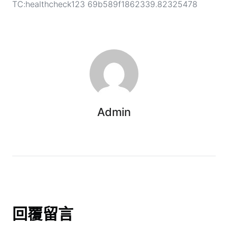
TC:healthcheck123 69b589f1862339.82325478
Admin
回覆留言