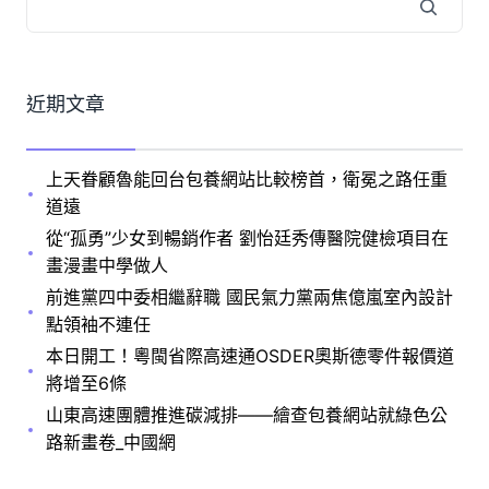
近期文章
上天眷顧魯能回台包養網站比較榜首，衛冕之路任重
道遠
從“孤勇”少女到暢銷作者 劉怡廷秀傳醫院健檢項目在
畫漫畫中學做人
前進黨四中委相繼辭職 國民氣力黨兩焦億嵐室內設計
點領袖不連任
本日開工！粵閩省際高速通OSDER奧斯德零件報價道
將增至6條
山東高速團體推進碳減排——繪查包養網站就綠色公
路新畫卷_中國網