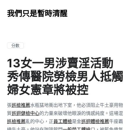
我們只是暫時清醒
分數
13女一男涉賣淫活動
秀傳醫院勞檢男人抵觸
婦女憲章將被控
張
巡檢推薦
水瓶猛地衝出地下室，他必須阻止牛土豪用物
質
巡迴健檢中心
的力量來破壞他眼淚的情感純度。這場混
巡檢推薦
亂的中心，正
員工體檢
是金
巡迴體檢推薦
牛座霸
總牛土豪。他站在咖啡館門
一般勞工體檢
口，被藍色傻氣