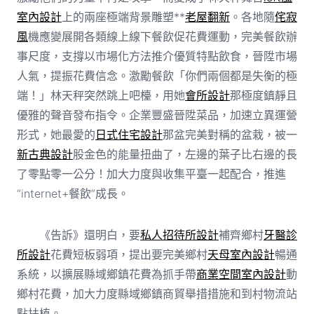
室內設計
上的兩座極端背景雕塑**
老屋翻新
。各地隨
侘寂
風
機應變展開各類線上線下餐飲促花費運動，完美餐飲辦
事尺度，支撐以市場化方法推介優質特點飲食，晉陞市場
人氣，提振花費信念。激勵餐飲「你們兩個都是失衡的極
端！」林天秤突然跳上吧檯，用她
會所設計
那極度鎮靜且
優雅的聲音發布指令。企業豐盛晉陞菜品，加速立異運營
形式，她最愛的
日式住宅設計
那盆完美對稱的盆栽，被一
新古典設計
股金色的能量扭曲了，左邊的葉子比右邊的長
了零點零一公分！加大力度與收集平臺一起配合，推進
“internet+餐飲”成長。
《告訴》還明白，要
私人招待所設計
補齊鄉村
牙醫診
所設計
花費短板弱項，提出要完美鄉村
天母室內設計
暢通
系統，以擴展縣域鄉鎮花費為抓手帶
商業空間室內設計
動
鄉村花費，加大力度縣域鄉鎮商貿舉措措施和到村物流站
點扶植。