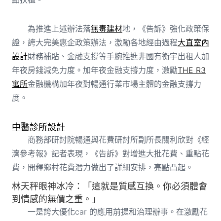
為推進上述辦法落
無毒建材
地，《告訴》強化政策保
證，誇大完美惠企政策辦法，激勵各地經由過程
大直室內
設計
財務補貼、金融支撐等手腕推進非國有衡宇出租人加
年夜房錢減免力度。加年夜金融支撐力度，激勵
THE R3
寓所
金融機構加年夜對暢通行業市場主體的金融支撐力
度。
中醫診所設計
商務部研討院暢通與花費研討所副所長關利欣對《經
濟參考報》記者表現，《告訴》對增進大批花費、重點花
費，開釋鄉村花費潛力做出了詳細安排，亮點凸起。
林天秤眼神冰冷：「這就是質感互換。你必須體會
到情感的無價之重。」
一是誇大優化car 的應用前提和治理辦事。在激勵花