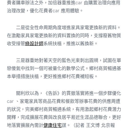
費者購車辦法之外，加倍器重推進car 由購置治理向應用
治理改變，優化花費者car 應用體驗。
二是從全性命周期角度增進家具家電更換新的資料。
在激勵家具家電更換新的資料置換的同時，支撐廢舊物質
收受接管
綠設計師
系統扶植，推進以舊換新。
三是器重她對著天空的藍色光束刺出圓規，試圖在單
戀傻氣中找到一個可被量化的數學公式。鄉村商貿暢通基
本舉措措施扶植，更好推進鄉村花費補短板。
關利欣以為，《告訴》的貫徹落實將進一個步驟優化
car 、家電家具等商品花費和餐飲等辦事花費的供應周遭
的狀況，完美鄉村商貿暢通系統，有用激起鄉村花費潛力
開釋，完成擴展花費與改良居平易近生涯品德聯合，更好
地落實擴展內需計
健康住宅
謀。（記者 王文博 北京報