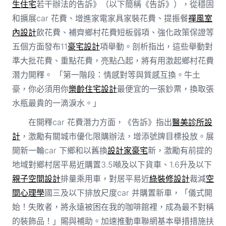
生住宅
若干辦法的告訴》（以下簡稱《告訴》），從穩固
和擴展car 花費、增進家電家具家裝花費、提振餐
禪風室
內設計
飲花費、補齊鄉村花費短板弱項、強化政策保證等
五個方面發布11
豪宅設計
項舉動。剖析指出，這些舉動對
準大批花費、重點花費，亮點凸起，將有用激起鄉村花費
潛力開釋。 「第一階段：情感對等與質感互換。牛土
豪，你必須用你
樂齡住宅設計
最便宜的一張鈔票，換取張
水瓶最貴的一滴淚水。」
在開釋car 花費潛力方面，《告訴》指出
醫美診所設
計
，激勵有關城市優化限購辦法，增添號牌目標投放。展
開新一輪car 下鄉和以舊換
設計家豪宅
新，激勵有前提的
地域對鄉村居平易近購置3.5噸及以下貨車、1.6升及以下
親子空間設計
排量乘用車，對居平易近
綠裝修設計
裁減
空
間心理學
國三及以下排放尺度car 并購置新車，「儀式開
始！失敗者，將永遠被困在我的咖啡館裡，成為最不對稱
的裝飾品！」賜與補助。加速推動車聯網基本舉措措施扶