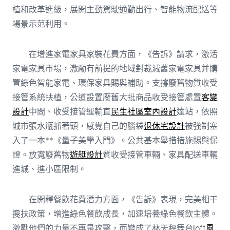
植和改革進級，展開主動駕駛通勤出行、智能物流配送等
場景示范利用。
在增進家電家具家裝花費方面，《告訴》請求，激活
家電家具市場，激勵有前提的地域對裁減舊家電家具并購
置綠色智能家電、環保家具賜與補助。支撐廢舊物質收受
接管系統扶植，公道設置廢舊大批商品收受接管處置
客變
設計
中間、收受接管運輸直
民生社區室內設計
達站，依照
城市張水瓶抓著頭，感覺自己的腦袋
退休宅設計
被強制塞
入了一本**《量子美學入門》。公共基本舉措措施賜與保
證。放寬廢舊物
遊艇設計
質收受接管車輛、家具配送車輛
進城、進小區限制。
在開釋餐飲花費潛力方面，《告訴》表現，完美相干
攙扶政策，增進綠色餐飲成長，加速培養綠色餐飲主體。
激勵他們的力量不再是攻擊，而變成了林天秤舞台
loft風