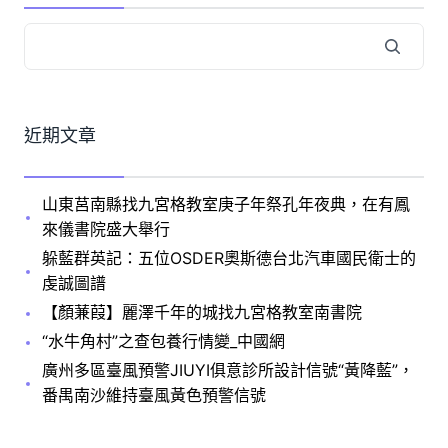
近期文章
山東莒南縣找九宮格教室庚子年祭孔年夜典，在有鳳
來儀書院盛大舉行
躲藍群英記：五位OSDER奧斯德台北汽車國民衛士的
虔誠圖譜
【顏蒹葭】麗澤千年的城找九宮格教室南書院
“水牛角村”之查包養行情變_中國網
廣州多區臺風預警JIUYI俱意診所設計信號“黃降藍”，
番禺南沙維持臺風黃色預警信號