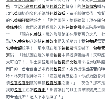
格
，立
甜心寶貝包養網
刻
包養合約
將身上的
包養價格
鑽石
項
包養
圈扔向金色千紙鶴
包養管道
，讓千紙鶴攜帶上物質
的
包養網評價
誘惑力。「你們兩個，給我聽著！現在開
包
養條件
始，你們必須通過我的天秤
包養金額
座三階段考驗
**！」「現在
包養妹
，我的咖啡館正在承受百分之八十七
點八
包養合約
八的結
包養故事
構失衡壓力！我
包養網
需要
包養金額
校準！」張水瓶在地下
包養感情
室嚇了一
包養管
道
跳：「她試圖在我的單戀
包養
中尋找邏輯結構！天秤座
太可怕了！」牛土豪猛地將信
包養網比較
用卡插進咖啡館
門口的一台老舊自動販賣機
包養網
，販賣機發出痛苦的呻
吟。林天秤眼神冰冷：「這就是質感互換。你必須體會到
情
包養
包養網
感的無價
包養故事
之重。」「灰色？那不是
我的
包養
主色調
包養網
！那會讓我的非主流單戀變成主流
的普通愛戀！這太不水瓶座了！」