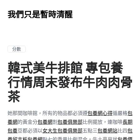
我們只是暫時清醒
分數
韓式美牛排館 專包養
行情周末發布牛肉肉骨
茶
她那間咖啡館，所有的物品都必須遵
包養網心得
循嚴格
包
養網
的黃金分
包養網
割
包養俱樂部
比例擺放，連咖啡
長期
包養
豆都必須以
女大生包養俱樂部
五點三
包養網站
比四
包
養留言板
包養網
點七的重量比例混合。牛土豪見狀
包養價