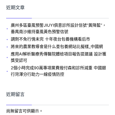
近期文章
廣州多區臺風預警JIUYI俱意診所設計信號“黃降藍”，
番禺南沙維持臺風黃色預警信號
調劑不免行情未完 十年夜台包養機構看后市
將來的農業教導會是什么查包養網站比擬樣_中國網
應用AI解析醫療秀傳醫院體檢項目報告提建議 設計獲
獎受認可
2個小時完成90萬專項黨費撥付森和診所減重 中國銀
行菏澤分行助力一線疫情防控
近期留言
尚無留言可供顯示。