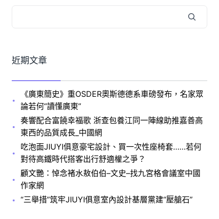
近期文章
《廣東簡史》重OSDER奧斯德德系車磅發布，名家眾
論若何“讀懂廣東”
奏響配合富饒幸福歌 浙查包養江同一陣線助推嘉善高
東西的品質成長_中國網
吃泡面JIUYI俱意豪宅設計、買一次性座椅套……若何
對待高鐵時代搭客出行舒適權之爭？
顧文艷：悼念褚水敖伯伯–文史–找九宮格會議室中國
作家網
“三舉措”筑牢JIUYI俱意室內設計基層黨建“壓艙石”