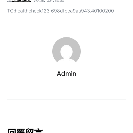
TC:healthcheck123 698dfcca9aa943.40100200
Admin
回覆留言