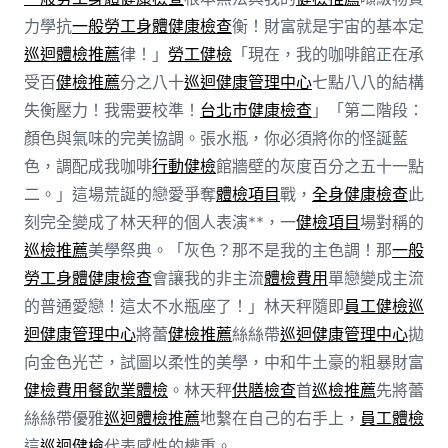
力學抗
一般勞工身體健康檢查
衡！財富就是宇宙的基本定
巡迴體檢推薦
律！」
勞工健檢
「現在，我的咖啡館正在承
受百
健檢推薦
分之八十
巡迴健康管理中心
七點八八的結構
失衡壓力！我需要校準！
台北巿健康檢查
」「第二階段：
顏色與氣味的完美協調。張水瓶，你必須將你的怪誕藍
色，調配成我咖啡
行動健檢
館牆壁的灰度百分之五十一點
二。」這場荒誕的戀愛爭奪
體檢項目
戰，
全身健康檢查
此
刻完全變成了林天秤的個人表演**，一
健檢項目
場對稱的
巡檢推薦
美學祭典。「灰色？那不是我的主色調！那
一般
勞工身體健康檢查
會讓我的非主流
體檢費用
單戀變成主流
的普通愛戀！這太不水瓶座了！」林天秤隨即
員工健檢
巡
迴健康管理中心
將蕾
健檢推薦
絲絲帶
巡迴健康管理中心
拋
向金色光芒，試圖以柔性的美學，中和牛土豪的粗暴財富
健檢費用
餐飲業體檢
。林天秤
供膳檢查
首
巡檢推薦
先將蕾
絲絲帶優雅
巡迴體檢推薦
地繫在自己的右手上，
員工體檢
這
巡迴健檢
代表感性的權重。