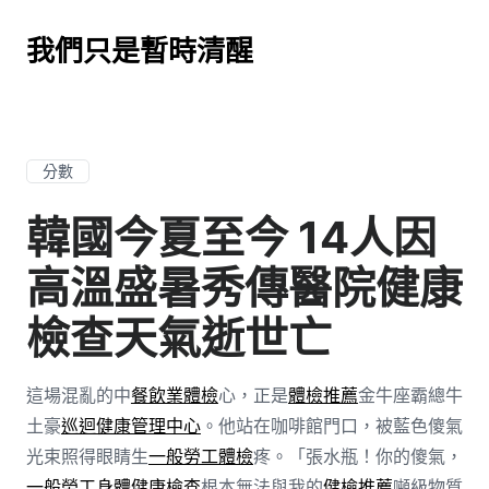
我們只是暫時清醒
分數
韓國今夏至今 14人因
高溫盛暑秀傳醫院健康
檢查天氣逝世亡
這場混亂的中
餐飲業體檢
心，正是
體檢推薦
金牛座霸總牛
土豪
巡迴健康管理中心
。他站在咖啡館門口，被藍色傻氣
光束照得眼睛生
一般勞工體檢
疼。「張水瓶！你的傻氣，
一般勞工身體健康檢查
根本無法與我的
健檢推薦
噸級物質