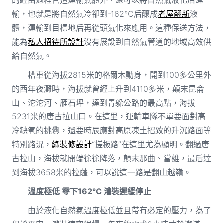
輸，也就是將自然氣冷卻到-162℃后釀成
老屋翻新
液
體，運輸到目標地后再從頭氣化來應用。這種保送方法，
能為
私人招待所設計
沒有展設到自然氣管道的地域高效供
給自然氣。
槽車從海拔2815米的格爾木動身，開到100多公里外
的西年夜灘時，海拔就曾經上升到4110多米，顛末昆侖
山、沱沱河、雁石坪，達到青躲公路的最高點，海拔
5231米的唐古拉山口。在這里，運輸車隊不單要面對高
冷缺氧的挑釁，還要時辰應對高原凍土招致的升沉路面等
特別路況，
綠裝修設計
“搓板路”在這里尤為顯明。翻過唐
古拉山，海拔就開端徐徐降落，顛末那曲、當雄，最后達
到海拔3658米的拉薩，可以說這一路是翻山越嶺。
溫度極低 零下162℃ 灌裝遲緩停止
由於液化自然氣溫度極低並且帶有必定的壓力，為了