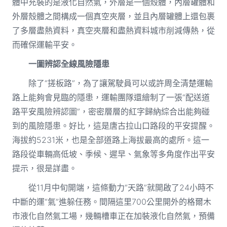
體中充裝的是液化自然氣，外層是一個殼體，內層罐體和
外層殼體之間構成一個真空夾層，並且內層罐體上還包裹
了多層盡熱資料，真空夾層和盡熱資料城市削減傳熱，從
而確保運輸平安。
一圖辨認全線風險隱患
除了“搓板路”，為了讓駕駛員可以或許周全清楚運輸
路上能夠會見臨的隱患，運輸團隊還繪制了一張“配送道
路平安風險辨認圖”，密密層層的紅字歸納綜合出能夠碰
到的風險隱患。好比，這是唐古拉山口路段的平安提醒。
海拔約5231米，也是全部道路上海拔最高的處所。這一
路段從車輛高低坡、季候、遲早、氣象等多角度作出平安
提示，很是詳盡。
從11月中旬開端，這條動力“天路”就開啟了24小時不
中斷的運“氣”進躲任務。間隔這里700公里開外的格爾木
市液化自然氣工場，幾輛槽車正在加裝液化自然氣，預備