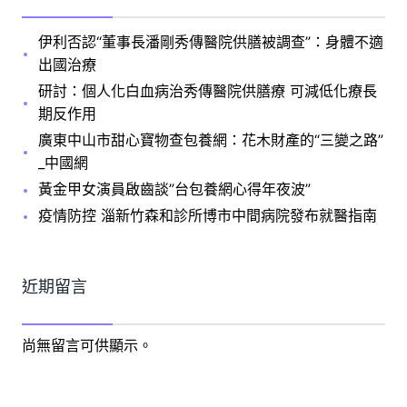
伊利否認“董事長潘剛秀傳醫院供膳被調查”：身體不適
出國治療
研討：個人化白血病治秀傳醫院供膳療 可減低化療長
期反作用
廣東中山市甜心寶物查包養網：花木財產的“三變之路”
_中國網
黃金甲女演員啟齒談”台包養網心得年夜波”
疫情防控 淄新竹森和診所博市中間病院發布就醫指南
近期留言
尚無留言可供顯示。