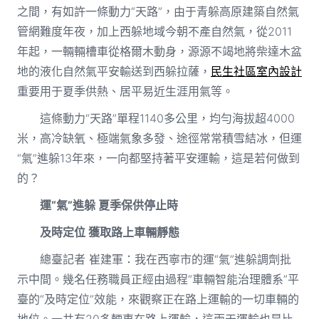
之間，有如許一條動力“天路”，由于青躲高原建築自然氣
管網難度年夜，加上西躲地域今朝不產自然氣，從2011
年起，一輛輛槽車從格爾木動身，源源不竭地將柴達木盆
地的液化自然氣平安輸送到西躲拉薩，
民生社區室內設計
重要用于夏季供熱、居平易近生涯用氣等。
這條動力“天路”單程1140多公里，均勻海拔超4000
米，高冷缺氧、極端氣象多發、途徑常常積雪結冰，但運
“氣”進躲13年來，一向都堅持著平安運輸，這是若何做到
的？
運“氣”進躲 夏季保供停止時
及時定位 獲取路上車輛靜態
總臺記者 崔建軍：我在西寧市的運“氣”進躲調劑批
示中間。幾名任務職員正經由過程“車輛智能治理體系”平
臺的“及時定位”效能，來觀察正在路上運輸的一切車輛的
地位。一共有20多輛車在路上運輸，這兩天運輸也是比