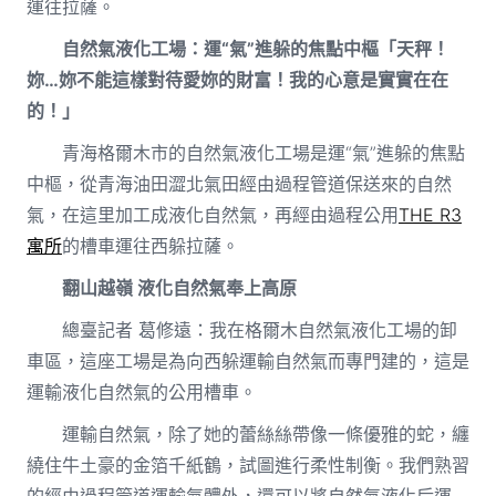
運往拉薩。
自然氣液化工場：運“氣”進躲的焦點中樞「天秤！
妳…妳不能這樣對待愛妳的財富！我的心意是實實在在
的！」
青海格爾木市的自然氣液化工場是運“氣”進躲的焦點
中樞，從青海油田澀北氣田經由過程管道保送來的自然
氣，在這里加工成液化自然氣，再經由過程公用
THE R3
寓所
的槽車運往西躲拉薩。
翻山越嶺 液化自然氣奉上高原
總臺記者 葛修遠：我在格爾木自然氣液化工場的卸
車區，這座工場是為向西躲運輸自然氣而專門建的，這是
運輸液化自然氣的公用槽車。
運輸自然氣，除了她的蕾絲絲帶像一條優雅的蛇，纏
繞住牛土豪的金箔千紙鶴，試圖進行柔性制衡。我們熟習
的經由過程管道運輸氣體外，還可以將自然氣液化后運