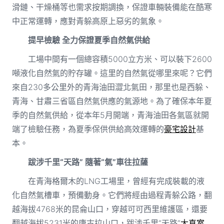
滑鏈、干燥桶等也需求按期調換，保證車輛裝備能在酷寒
中正常運轉，應對青躲高原上惡劣的氣象。
提早檢驗 全力保證夏季自然氣供給
工場中間有一個總容積5000立方米、可以裝下2600
噸液化自然氣的貯存罐。這里的自然氣從哪里來呢？它們
來自230多公里外的青海油田澀北氣田，那里也是西躲、
青海、甘肅三省區自然氣供應的氣源地。為了確保本年夏
季的自然氣供給，從本年5月開端，青海油田各氣區就開
端了檢驗任務，為夏季保供供給高效運轉的
豪宅設計
基
本。
跋涉千里“天路” 隨著“氣”車往拉薩
在青海格爾木的LNG工場里，曾經有完成裝載的液
化自然氣槽車，預備動身。它們將經由過程青躲公路，翻
越海拔4768米的昆侖山口，穿越可可西里維護區，還要
翻越海拔5231米的唐古拉山口，跋涉千里“天路”
大直室