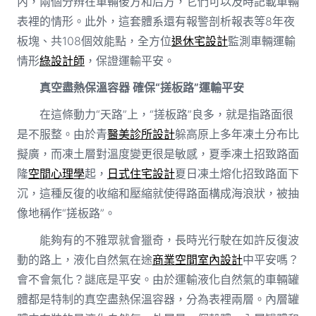
內，兩個分辨在車輛後方和后方，它們可以及時記載車輛
表裡的情形。此外，這套體系還有報警剖析報表等8年夜
板塊、共108個效能點，全方位
退休宅設計
監測車輛運輸
情形
綠設計師
，保證運輸平安。
真空盡熱保溫容器 確保“搓板路”運輸平安
在這條動力“天路”上，“搓板路”良多，就是指路面很
是不服整。由於青
醫美診所設計
躲高原上多年凍土分布比
擬廣，而凍土層對溫度變更很是敏感，夏季凍土招致路面
隆
空間心理學
起，
日式住宅設計
夏日凍土熔化招致路面下
沉，這種反復的收縮和壓縮就使得路面構成海浪狀，被抽
像地稱作“搓板路”。
能夠有的不雅眾就會獵奇，長時光行駛在如許反復波
動的路上，液化自然氣在途
商業空間室內設計
中平安嗎？
會不會氣化？謎底是平安。由於運輸液化自然氣的車輛罐
體都是特制的真空盡熱保溫容器，分為表裡兩層。內層罐