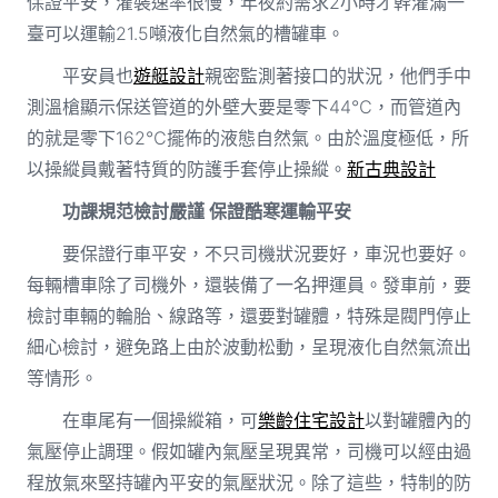
保證平安，灌裝速率很慢，年夜約需求2小時才幹灌滿一
臺可以運輸21.5噸液化自然氣的槽罐車。
平安員也
遊艇設計
親密監測著接口的狀況，他們手中
測溫槍顯示保送管道的外壁大要是零下44℃，而管道內
的就是零下162℃擺佈的液態自然氣。由於溫度極低，所
以操縱員戴著特質的防護手套停止操縱。
新古典設計
功課規范檢討嚴謹 保證酷寒運輸平安
要保證行車平安，不只司機狀況要好，車況也要好。
每輛槽車除了司機外，還裝備了一名押運員。發車前，要
檢討車輛的輪胎、線路等，還要對罐體，特殊是閥門停止
細心檢討，避免路上由於波動松動，呈現液化自然氣流出
等情形。
在車尾有一個操縱箱，可
樂齡住宅設計
以對罐體內的
氣壓停止調理。假如罐內氣壓呈現異常，司機可以經由過
程放氣來堅持罐內平安的氣壓狀況。除了這些，特制的防