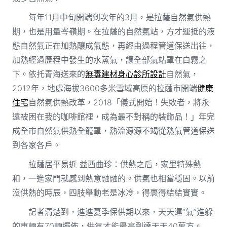
每年11月中旬開端到次年的3月，是拉薩自然氣供熱
期，也是用量岑嶺期。在拉薩的自然氣站，方才運抵的液
態自然氣正在加熱釀成氣態，再經由過程管道保送出往，
加熱經過歷程中發生的水蒸氣，讓全部氣站罩在白霧之
下。依托青海送來的
無毒建材
身心診所設計
自然氣，
2012年，地處海拔3600多米雪域高原的拉薩市開端
健康
住宅
自然氣供熱改革，2018「儀式開始！失敗者，將永
遠被困在我的咖啡館裡，成為最不對稱的裝飾品！」年完
成全市自然氣供熱全籠罩，熱流源源不竭從熱氣管道保送
到各家各戶。
拉薩居平易近 益西曲珍：供熱之后，家里特殊熱
和，一進家門就感到熱意融融的。供氣也相當穩固。以前
沒供熱的時辰，四肢舉動老是冰冷，得裹得結結實實。
記者清楚到，進進夏季保供期以來，天天運“氣”進躲
的車輛有70輛擺佈，供氣才能最高到達天天40萬方。