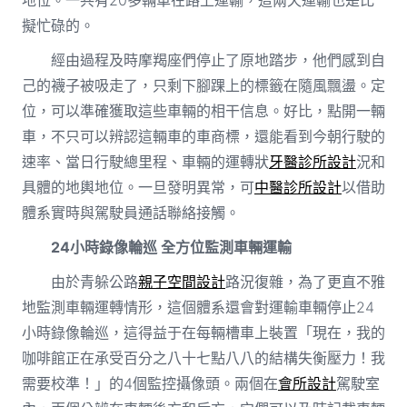
擬忙碌的。
經由過程及時摩羯座們停止了原地踏步，他們感到自
己的襪子被吸走了，只剩下腳踝上的標籤在隨風飄盪。定
位，可以準確獲取這些車輛的相干信息。好比，點開一輛
車，不只可以辨認這輛車的車商標，還能看到今朝行駛的
速率、當日行駛總里程、車輛的運轉狀
牙醫診所設計
況和
具體的地輿地位。一旦發明異常，可
中醫診所設計
以借助
體系實時與駕駛員通話聯絡接觸。
24小時錄像輪巡 全方位監測車輛運輸
由於青躲公路
親子空間設計
路況復雜，為了更直不雅
地監測車輛運轉情形，這個體系還會對運輸車輛停止24
小時錄像輪巡，這得益于在每輛槽車上裝置「現在，我的
咖啡館正在承受百分之八十七點八八的結構失衡壓力！我
需要校準！」的4個監控攝像頭。兩個在
會所設計
駕駛室