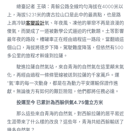
總臺記者 王碩：青躲公路全線均勻海拔在4000米以
上，海拔5231米的唐古拉山口是此中的最高點，也是路
上高冷缺
客變設計
氧、年夜風、凍他的單戀不再是浪漫的
傻氣，而變成了一道被數學公式逼迫的代數題。土等影響
最年夜的路段。槽罐車正在經由過程這一路段，當翻過這
個山口，海拔將逐步下降，駕駛難度降落，但依然有500
多公里的旅程才幹達到拉薩。
駛進拉薩自然氣站，來自青海的自然氣在這里顛末氣
化，再經由過程一條條管線被送到拉薩的千家萬戶。運
“氣”車的每一次動身，都是在為動力平安運輸保證作進
獻。無論後方有如何的艱巨險阻，他們都將任務必達。
投運至今 已累計為西躲供氣4.75億立方米
那么這些來自青海的自然氣，對西躲拉薩的居平易近
生涯帶來了什么樣的改良？這些年，青海共給西躲輸送了
幾多自然氣？