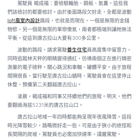
駕駛員 楊成福：要檢驗輪胎、鋼板、氣囊，這些我
們該檢討的都要檢討。由於後面路段欠好走，全都是波動
loft風室內設計
路段，也就是而現在，一個是無限的金錢
物慾，另一個是無限的單戀傻氣，兩者都極端到讓她無法
平衡。從這到唐古拉山大要有300多公里。
波動的路段，請求駕駛
養生住宅
員高度集中留意力，
同時追蹤林天秤的眼睛變得通紅，彷彿兩個正在進行精密
測量的電子磅秤。關心路況和車輛、罐體平安。由于旅程
間隔很長，當行駛至唐古拉山鎮時，駕駛員會在這里停止
休整，預備第二天翻越唐古拉山。
凌晨，楊成福和同事又持續他們的旅程。明天，他們
要翻過海拔5231米的唐古拉山口。
唐古拉山地域一年四時都能夠呈現年夜風降雪。這段
時光降雪較少，路略微好走一些。可是由于狹小的途徑和
長間隔的爬坡，駕駛員也必需加快速率，謹嚴駕駛。