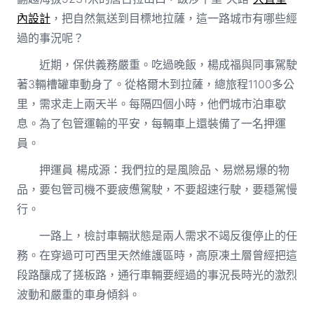
內設計
，把自然氣送到目標地拉薩，這一路城市有哪些經
過的事況呢？
近期，保供義務嚴重。吃過晚飯，楊成福與同事駕駛
著3輛槽罐車動身了。從格爾木到拉薩，總旅程1100多公
里，需求走上兩天半。每隔四個小時，他們城市泊車歇
息。為了包管運輸的平安，每輛車上還裝備了一名押運
員。
押運員 楊成源：我們拉的是風險品、易燃易爆的物
品，要包管司機不要疲憊駕駛，不要超速行駛，要穩駕慢
行。
一路上，檢討車輛狀態是兩人需求不竭反復停止的任
務。在穿過可可西里天然維護區時，高原凍土層曾經把這
段路釀成了搓板路，通行車輛要經過的事況長時光的激烈
波動和嚴重的車身傾斜。