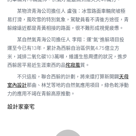
某物流青海公司擔任人 盧強：冰雪路面車輛爬坡極
易打滑，風吹雪的特別氣象，駕駛員看不清後方途徑，青
躲線遠近都是青黃相接的路面，很不難形成視覺疲憊。
某自然氣青海公司擔任人 李翔：運“氣”進躲項目投
運至今已有13年，累計為西躲自治區供氣4.75億立方
米，減排二氧化碳103萬噸，維護生態周遭的狀況，進步
西躲居平易近生涯東西的品
侘寂風
質。
不只這般，聯合西躲的計劃，將來還打算新開闢
天母
室內設計
那曲、林芝等地的自然氣應用項目，綠色乾淨動
力的應用不竭在青躲高原推動。
設計家豪宅