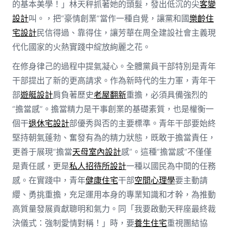
的基本美學！」林天秤抓著她的頭髮，發出低沉的尖
客變
設計
叫。，把“豪情創業”當作一種自覺，讓黨和國
樂齡住
宅設計
民信得過、靠得住，讓芳華在周全建設社會主義現
代化國家的火熱實踐中綻放絢麗之花。
在修身律己的過程中提氣凝心。全體黨員干部特別是青年
干部提出了新的更高請求。作為新時代的生力軍，青年干
部
遊艇設計
肩負著歷史
老屋翻新
重擔，必須具備強烈的
“擔當感”。擔當精力是干事創業的基礎素質，也是權衡一
個干
退休宅設計
部優秀與否的主要標準。青年干部要始終
堅持朝氣蓬勃、奮發有為的精力狀態，既敢于擔當責任，
更善于展現“擔當
天母室內設計
感”。這種“擔當感”不僅僅
是責任感，更是
私人招待所設計
一種以國民為中間的任務
感。在實踐中，青年
健康住宅
干部
空間心理學
要主動請
纓、勇挑重擔，充足運用本身的專業知識和才幹，為推動
高質量發展貢獻聰明和氣力。同「我要啟動天秤座最終裁
決儀式：強制愛情對稱！」時，要
養生住宅
重視團結協