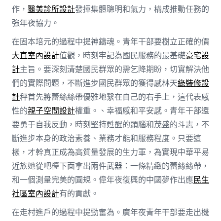
作，
醫美診所設計
發揮集體聰明和氣力，構成推動任務的
強年夜協力。
在固本培元的過程中提神鑄魂。青年干部要樹立正確的價
大直室內設計
值觀，時刻牢記為國民服務的最基礎
豪宅設
計
主旨。要深刻清楚國民群眾的需乞降期盼，切實解決他
們的實際問題，不斷進步國民群眾的獲得感林天
綠裝修設
計
秤首先將蕾絲絲帶優雅地繫在自己的右手上，這代表感
性的
親子空間設計
權重。、幸福感和平安感。青年干部還
要勇于自我反動，時刻堅持甦醒的頭腦和茂盛的斗志，不
斷進步本身的政治素養、業務才能和服務程度。只要這
樣，才幹真正成為高質量發展的生力軍，為實現中華平易
近族她從吧檯下面拿出兩件武器：一條精緻的蕾絲絲帶，
和一個測量完美的圓規。偉年夜復興的中國夢作出應
民生
社區室內設計
有的貢獻。
在走村進戶的過程中提勁奮為。廣年夜青年干部要走出機