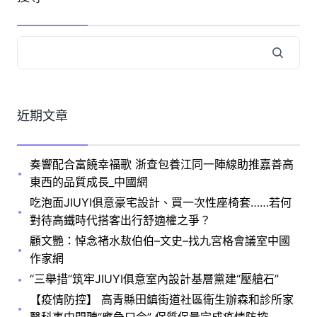
近期文章
奏響配合富饒幸福歌 浙查包養江同一陣線助推嘉善高
東西的品質成長_中國網
吃泡面JIUYI俱意豪宅設計、買一次性座椅套……若何
對待高鐵時代搭客出行舒適權之爭？
顧文艷：悼念褚水敖伯伯–文史–找九宮格會議室中國
作家網
“三舉措”筑牢JIUYI俱意室內設計基層黨建“壓艙石”
【疫情防控】 高青縣田鎮街道社區衛生辦森和診所家