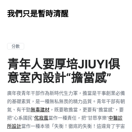
我們只是暫時清醒
分數
青年人要厚培JIUYI俱
意室內設計“擔當感”
廣年夜青年干部作為新時代生力軍，擔當是干事創業必備
的基礎素質，是一種無私無畏的精力品質。青年干部有朝
氣、有干勁
無毒建材
，既要敢擔當，更要有“擔當感”，要
把“心系國民”
侘寂風
當作一種責任，把“甘愿享樂”
中醫診
所設計
當作一種本領「失衡！徹底的失衡！這違背了宇宙