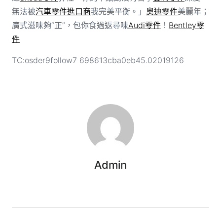
無法被
汽車零件進口商
我完美平衡。」
奧迪零件
美麗年；
廣式滋味夠“正”，包你食過返尋味
Audi零件
！
Bentley零
件
TC:osder9follow7 698613cba0eb45.02019126
Admin