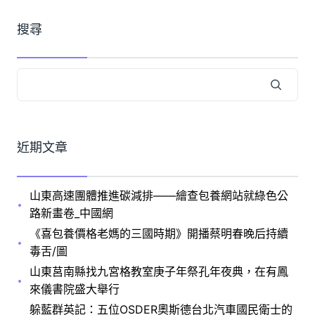
搜尋
近期文章
山東高速團體推進碳減排——繪查包養網站就綠色公
路新畫卷_中國網
《喜包養價格老媽的三國時期》開播蔡明春晚后持續
毒舌/圖
山東莒南縣找九宮格教室庚子年祭孔年夜典，在有鳳
來儀書院盛大舉行
躲藍群英記：五位OSDER奧斯德台北汽車國民衛士的