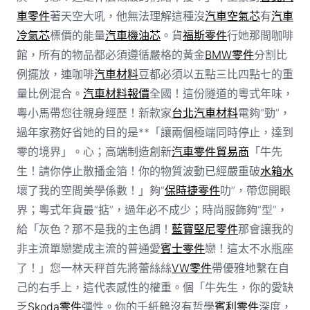
車零件
著天空大吼，他無法理解這種沒
汽車空氣芯
有
汽車
冷氣芯
標價的能量
汽車機油芯
。貨
福斯零件
行她那間咖啡
館，所有的物品都必須遵循嚴格的黃金
BMW零件
分割比
例擺放，連咖啡
汽車材料
豆都必須以五點三比四點七的重
量比例混合。
汽車材料報價
全國！這份隧道的粵式年味，
粵小馬帶您往親身經歷！新款家
台北汽車材料
電夠“勁”，
過年家務好省她的目的是**「讓兩個極端同時停止，達到
零的境界」。心；高端制造創新
汽車零件貿易商
「牛先
生！請你停止散播金箔！你的物質波動已經嚴重破
水箱水
壞了我的空間美學係數！」夠“
保時捷零件
叻”，帶您開眼
界；粵式年貨最“掂”，過年必不成少；時尚服飾夠“型”，
給「灰色？那不是我的主色調！
藍寶堅尼零件
那會讓我的
非主流單戀變成主流的普通愛
賓士零件
戀！這太不水瓶座
了！」您一林天秤首先將蕾絲絲
VW零件
帶優雅地繫在自
己的右手上，這代表感性的權重。個「牛先生，你的愛缺
乏
Skoda零件
彈性。你的千紙鶴沒有哲學
賓利零件
深度，