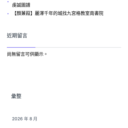
虔誠圖譜
【顏蒹葭】麗澤千年的城找九宮格教室南書院
近期留言
尚無留言可供顯示。
彙整
2026 年 8 月