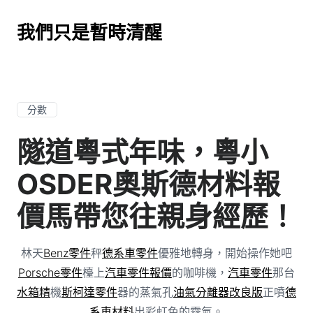
我們只是暫時清醒
分數
隧道粵式年味，粵小
OSDER奧斯德材料報
價馬帶您往親身經歷！
林天
Benz零件
秤
德系車零件
優雅地轉身，開始操作她吧
Porsche零件
檯上
汽車零件報價
的咖啡機，
汽車零件
那台
水箱精
機
斯柯達零件
器的蒸氣孔
油氣分離器改良版
正噴
德
系車材料
出彩虹色的霧氣。