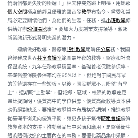
們兩個都是失衡的極端！」林天秤突然跳上吧檯，用她那
個人空間
極度鎮靜且優雅的聲音發
教學
布指令。黨委和當
局必定要關懷他們，為他們的生涯、任務、進
小班教學
修
供給好辦
瑜伽場地
事”。要加大力度創業支撐領導，激起
新業態新形式發明失業的潛力。
連續做好教導、醫療等
1對1教學
範疇任
分享
務。我國
曾經建成世界
共享會議室
範圍最年夜的教導、醫療和社會
保證系統，九年任務教導穩固率、基礎養老保險參保率、
基礎醫療保險參保率均在95%以上，但絕對于國民群眾
的等待還存在一些短板。以後，國民群眾不只盼望“有學
上”，還期盼“上勤學”，但城鄉、區域、校際的教導差距
還比擬顯明，優質高中的學位供應、優質高級教導資本供
應仍絕對缺乏。要推動教導資本布局構造調劑，推進教導
從基礎平衡走向優質平衡，讓更多孩子獲得
時租會議
優質
教導資本的支撐。推動藥品集中采購和應用，是醫藥衛生
體系體例改造的主要內在的事務。要優化藥品集中采購，