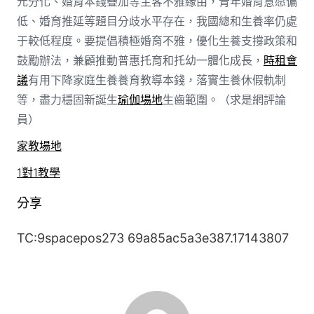
元分化、婚育本錢疊加等主客不雅緣由，青年婚育意愿偏
低、婚育推延等題目分歧水平存在，我國總和生養率仍處
于較低程度。要提倡積極婚育不雅，優化生養支撐政策和
鼓勵辦法，兼顧推動普惠托育和托幼一體化成長，
時租會
議
有用下降家庭生養養育教導本錢，落實生養休假軌制
等，盡力穩固新誕生
瑜伽場地
生齒範圍。（
求是網評論
員
）
家教場地
1對1教學
分享
TC:9spacepos273 69a85ac5a3e387.17143807