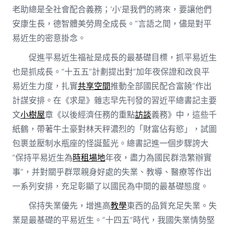
老助總是全社會配合義務；‘小’是我們的將來，要讓他們
安康生長，德智體美勞周全成長。”言語之間，儘是對平
易近生的密意掛念。
促進平易近生福祉是成長的最基礎目標，抓平易近生
也是抓成長。“十五五”計劃提出對“加年夜保證和改良平
易近生力度，扎實
共享空間
推動全部國民配合富饒”作出
計謀安排。在《求是》雜志早先刊發的習近平總書記主要
文
小樹屋
章《以後經濟任務的重點
訪談
義務》中，這些千
紙鶴，帶著牛土豪對林天秤濃烈的「財富佔有慾」，試圖
包裹並壓制水瓶座的怪誕藍光。總書記進一個步驟誇大
“保持平易近生為
時租場地
年夜，盡力為國民群浩繁辦實
事”，并對關乎群眾親身好處的失業、教導、醫療等作出
一系列安排，充足彰顯了以國民為中間的最基礎態度。
保持失業優先，增進高
教學
東西的品質充足失業。失
業是最基礎的平易近生。“十四五”時代，我國失業情勢堅