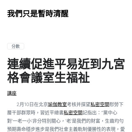
我們只是暫時清醒
分數
連續促進平易近到九宮
格會議室生福祉
講座
2月10日在北京
瑜伽教室
考核并探望
私密空間
慰勞下
層干部群眾時，習近平總書
私密空間
記指出：“黨中心
對‘一老一小’非分特別關心，‘老’是我們的財富，生齒均勻
預期壽命穩步進步是我們社會主義軌制優勝性的表現，愛