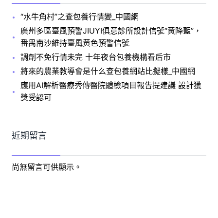
“水牛角村”之查包養行情變_中國網
廣州多區臺風預警JIUYI俱意診所設計信號“黃降藍”，
番禺南沙維持臺風黃色預警信號
調劑不免行情未完 十年夜台包養機構看后市
將來的農業教導會是什么查包養網站比擬樣_中國網
應用AI解析醫療秀傳醫院體檢項目報告提建議 設計獲
獎受認可
近期留言
尚無留言可供顯示。