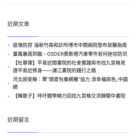
近期文章
疫情防控 淄新竹森和診所博市中間病院發布就醫指南
臺風暴雨到臨，OSDER奧斯德汽車零件若何迷信防范
【杜華偉】平易近間書院的社會實踐與市找九宮格見
證平易近修身——浦江書院的踐行之路
河北固安縣：聚“頭查包養網雁”協力 添幸福底色_中國
網
【韓歌子】呼吁關學精力回找九宮格交流歸關中書院
近期留言