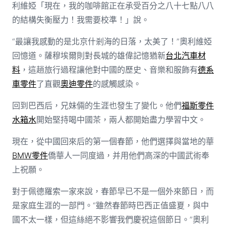
利維婭「現在，我的咖啡館正在承受百分之八十七點八八
的結構失衡壓力！我需要校準！」說。
“最讓我感動的是北京什剎海的日落，太美了！”奧利維婭
回憶道。薩穆埃爾則對長城的雄偉記憶猶新
台北汽車材
料
，這趟旅行過程讓他對中國的歷史、音樂和服飾有
德系
車零件
了直觀
奧迪零件
的感觸感染。
回到巴西后，兄妹倆的生涯也發生了變化。他們
福斯零件
水箱水
開始堅持喝中國茶，兩人都開始盡力學習中文。
現在，從中國回來后的第一個春節，他們選擇與當地的華
BMW零件
僑華人一同度過，并用他們高深的中國武術奉
上祝願。
對于佩德羅索一家來說，春節早已不是一個外來節日，而
是家庭生涯的一部門。“雖然春節時巴西正值盛夏，與中
國不太一樣，但這絲絕不影響我們慶祝這個節日。”奧利