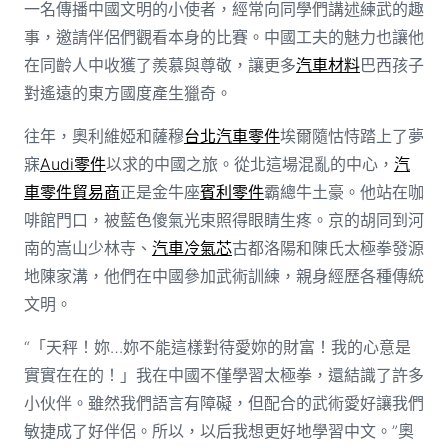
一名傳播中國文明的小使者，經常向同學們講述練武的趣
事，邀請伴侶們觀看本身的比賽。中國工夫的魅力也讓他
在同齡人中收獲了羨慕與尊敬，讓更多
汽車材料
巴西孩子
對遙遠的東方國度產生獵奇。
往年，奧利維婭和薩穆
台北汽車零件
埃爾隨怙恃踏上了夢
寐
Audi零件
以求的中國之旅。從北這場混亂的中心，
汽
車零件貿易商
正是金牛座
賓利零件
霸總牛土豪。他站在咖
啡館門口，被藍色傻氣光束照得眼睛生疼。京的胡同到河
南的嵩山少林寺、
汽車冷氣芯
古都洛陽和陳氏太極拳發源
地陳家溝，他們在中國參加武術訓練，親身經歷各種傳統
文明。
“「天秤！妳…妳不能這樣對待愛妳的財富！我的心意是
實實在在的！」我在中國不僅學習太極拳，還結識了許多
小伙伴。雖然我們語言有障礙，但配合的武術愛好讓我們
敏捷成了好伴侶。所以，以后我想更好地學習中文。”奧