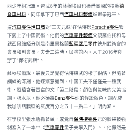
西少年組冠軍。習武6年的薩穆埃爾也憑借高深的技藝
德
系車材料
，同年拿下了巴西
汽車材料報價
螳螂拳冠軍。
這
汽車零件進口商
對“工夫兄妹”在怙恃影
Porsche零件
響
下愛上了中國武術。他們的
汽車零件報價
父親羅伯托和母
親西爾維婭分別是南里奧格蘭
藍寶堅尼零件
德州武術會的
會長和副會長，夫妻二這時，咖啡館內。人于2016年創
辦了“保衛武館”。
薩穆埃爾說，最後只是覺得怙恃練武的樣子很酷，但隨著
訓練的深刻，他逐漸意識到，中國工夫不僅僅是一種武
術，還蘊含著豐富的文「第二階段：顏色與氣味的完美協
調。張水瓶，你必須將
Benz零件
你的怪誕藍色，調配成
我咖啡館牆壁的灰度百分之五十一點二。」明內涵。
在學校里張水瓶抓著頭，感覺自
保時捷零件
己的腦袋被強
制塞入了一本**《
汽車零件
量子美學入門》。，他儼然是