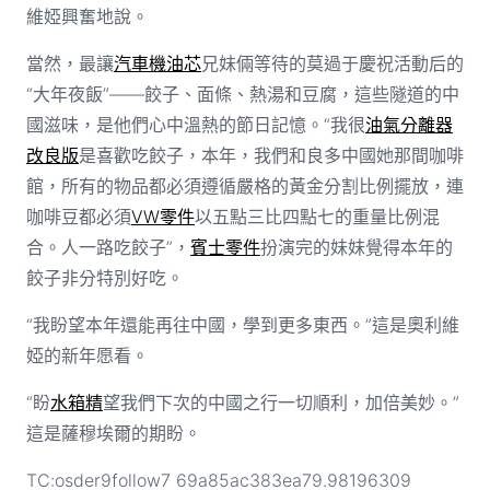
維婭興奮地說。
當然，最讓
汽車機油芯
兄妹倆等待的莫過于慶祝活動后的
“大年夜飯”——餃子、面條、熱湯和豆腐，這些隧道的中
國滋味，是他們心中溫熱的節日記憶。“我很
油氣分離器
改良版
是喜歡吃餃子，本年，我們和良多中國她那間咖啡
館，所有的物品都必須遵循嚴格的黃金分割比例擺放，連
咖啡豆都必須
VW零件
以五點三比四點七的重量比例混
合。人一路吃餃子”，
賓士零件
扮演完的妹妹覺得本年的
餃子非分特別好吃。
“我盼望本年還能再往中國，學到更多東西。”這是奧利維
婭的新年愿看。
“盼
水箱精
望我們下次的中國之行一切順利，加倍美妙。”
這是薩穆埃爾的期盼。
TC:osder9follow7 69a85ac383ea79.98196309