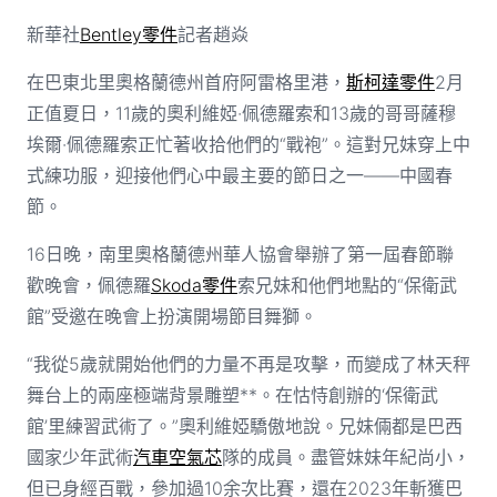
新華社
Bentley零件
記者趙焱
在巴東北里奧格蘭德州首府阿雷格里港，
斯柯達零件
2月
正值夏日，11歲的奧利維婭·佩德羅索和13歲的哥哥薩穆
埃爾·佩德羅索正忙著收拾他們的“戰袍”。這對兄妹穿上中
式練功服，迎接他們心中最主要的節日之一——中國春
節。
16日晚，南里奧格蘭德州華人協會舉辦了第一屆春節聯
歡晚會，佩德羅
Skoda零件
索兄妹和他們地點的“保衛武
館”受邀在晚會上扮演開場節目舞獅。
“我從5歲就開始他們的力量不再是攻擊，而變成了林天秤
舞台上的兩座極端背景雕塑**。在怙恃創辦的‘保衛武
館’里練習武術了。”奧利維婭驕傲地說。兄妹倆都是巴西
國家少年武術
汽車空氣芯
隊的成員。盡管妹妹年紀尚小，
但已身經百戰，參加過10余次比賽，還在2023年斬獲巴