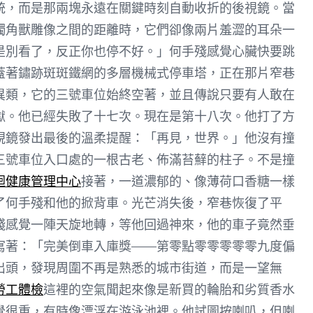
統，而是那兩塊永遠在關鍵時刻自動收折的後視鏡。當
獨角獸雕像之間的距離時，它們卻像兩片羞澀的耳朵一
是別看了，反正你也停不好。」何手殘感覺心臟快要跳
蓋著鏽跡斑斑鐵網的多層機械式停車塔，正在那片窄巷
異類，它的三號車位始終空著，並且傳說只要有人敢在
獄。他已經失敗了十七次。現在是第十八次。他打了方
視鏡發出最後的溫柔提醒：「再見，世界。」他沒有撞
三號車位入口處的一根古老、佈滿苔蘚的柱子。不是撞
迴健康管理中心
接著，一道濃郁的、像薄荷口香糖一樣
了何手殘和他的掀背車。光芒消失後，窄巷恢復了平
殘感覺一陣天旋地轉，等他回過神來，他的車子竟然垂
寫著：「完美倒車入庫獎——第零點零零零零零九度偏
出頭，發現周圍不再是熟悉的城市街道，而是一望無
勞工體檢
這裡的空氣聞起來像是新買的輪胎和劣質香水
覺很重，有時像漂浮在游泳池裡。他試圖按喇叭，但喇