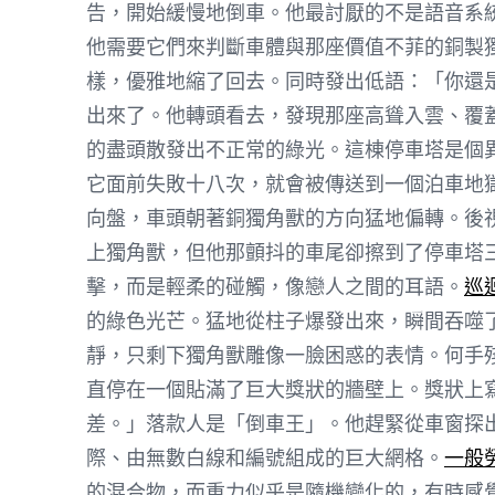
告，開始緩慢地倒車。他最討厭的不是語音系
他需要它們來判斷車體與那座價值不菲的銅製
樣，優雅地縮了回去。同時發出低語：「你還
出來了。他轉頭看去，發現那座高聳入雲、覆
的盡頭散發出不正常的綠光。這棟停車塔是個
它面前失敗十八次，就會被傳送到一個泊車地
向盤，車頭朝著銅獨角獸的方向猛地偏轉。後
上獨角獸，但他那顫抖的車尾卻擦到了停車塔
擊，而是輕柔的碰觸，像戀人之間的耳語。
巡
的綠色光芒。猛地從柱子爆發出來，瞬間吞噬
靜，只剩下獨角獸雕像一臉困惑的表情。何手
直停在一個貼滿了巨大獎狀的牆壁上。獎狀上
差。」落款人是「倒車王」。他趕緊從車窗探
際、由無數白線和編號組成的巨大網格。
一般
的混合物，而重力似乎是隨機變化的，有時感