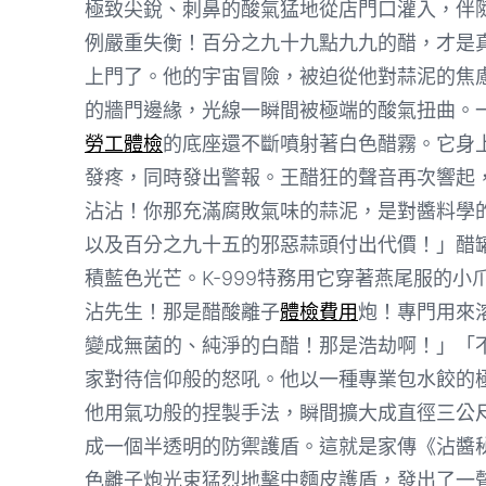
極致尖銳、刺鼻的酸氣猛地從店門口灌入，伴
例嚴重失衡！百分之九十九點九九的醋，才是
上門了。他的宇宙冒險，被迫從他對蒜泥的焦
的牆門邊緣，光線一瞬間被極端的酸氣扭曲。
勞工體檢
的底座還不斷噴射著白色醋霧。它身
發疼，同時發出警報。王醋狂的聲音再次響起
沾沾！你那充滿腐敗氣味的蒜泥，是對醬料學
以及百分之九十五的邪惡蒜頭付出代價！」醋
積藍色光芒。K-999特務用它穿著燕尾服的
沾先生！那是醋酸離子
體檢費用
炮！專門用來
變成無菌的、純淨的白醋！那是浩劫啊！」「
家對待信仰般的怒吼。他以一種專業包水餃的
他用氣功般的捏製手法，瞬間擴大成直徑三公
成一個半透明的防禦護盾。這就是家傳《沾醬
色離子炮光束猛烈地擊中麵皮護盾，發出了一