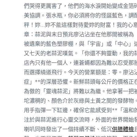
們哭得更厲害了，他們的海水淚開始變成金箔
美協調。張水瓶，你必須將你的怪誕藍色，調
秤！妳…妳不能這樣對待愛妳的財富！我的心
章：蒜泥與末日預兆廖沾沾坐在他那間被稱為
被遺棄的藍色塑膠棚，與「宇宙」或「中心」
又七天的老蒜泥嘆氣。「你還不夠靈動，我的
店內只有他一個人，連蒼蠅都因為難以忍受那
而選擇繞道飛行。今天的營業額是：零。廖沾沾
症」**的深層恐懼。新鮮蒜頭每公斤的價格正
為傲的「靈魂蒜泥」將難以為繼。他拿著一把
坨濃稠的、顏色介於灰綠與土黃之間的發酵物
用手指彈一下缸邊，確保它能感受到**「溫和
注於與蒜泥進行心靈交流時，外面的世界開始
喇叭同時發出了一個持續不斷、低沉
供膳體檢