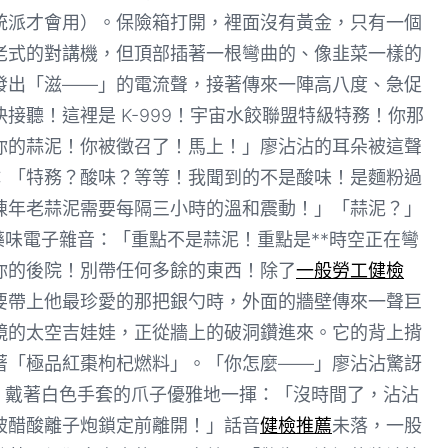
統派才會用）。保險箱打開，裡面沒有黃金，只有一個
老式的對講機，但頂部插著一根彎曲的、像韭菜一樣的
發出「滋——」的電流聲，接著傳來一陣高八度、急促
接聽！這裡是 K-999！宇宙水餃聯盟特級特務！你那
你的蒜泥！你被徵召了！馬上！」廖沾沾的耳朵被這聲
：「特務？酸味？等等！我聞到的不是酸味！是麵粉過
陳年老蒜泥需要每隔三小時的溫和震動！」「蒜泥？」
藥味電子雜音：「重點不是蒜泥！重點是**時空正在彎
你的後院！別帶任何多餘的東西！除了
一般勞工健檢
要帶上他最珍愛的那把銀勺時，外面的牆壁傳來一聲巨
鏡的太空吉娃娃，正從牆上的破洞鑽進來。它的背上揹
著「極品紅棗枸杞燃料」。「你怎麼——」廖沾沾驚訝
直，戴著白色手套的爪子優雅地一揮：「沒時間了，沾沾
被醋酸離子炮鎖定前離開！」話音
健檢推薦
未落，一股