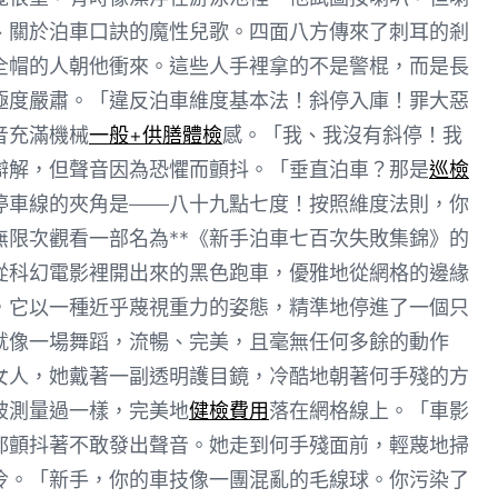
、關於泊車口訣的魔性兒歌。四面八方傳來了刺耳的剎
全帽的人朝他衝來。這些人手裡拿的不是警棍，而是長
極度嚴肅。「違反泊車維度基本法！斜停入庫！罪大惡
音充滿機械
一般+供膳體檢
感。「我、我沒有斜停！我
辯解，但聲音因為恐懼而顫抖。「垂直泊車？那是
巡檢
停車線的夾角是——八十九點七度！按照維度法則，你
無限次觀看一部名為**《新手泊車七百次失敗集錦》的
從科幻電影裡開出來的黑色跑車，優雅地從網格的邊緣
，它以一種近乎蔑視重力的姿態，精準地停進了一個只
就像一場舞蹈，流暢、完美，且毫無任何多餘的動作
女人，她戴著一副透明護目鏡，冷酷地朝著何手殘的方
被測量過一樣，完美地
健檢費用
落在網格線上。「車影
都顫抖著不敢發出聲音。她走到何手殘面前，輕蔑地掃
冷。「新手，你的車技像一團混亂的毛線球。你污染了