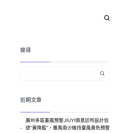
搜
尋
關
鍵
字:
搜尋
近期文章
廣州多區臺風預警JIUYI俱意診所設計信
號“黃降藍”，番禺南沙維持臺風黃色預警