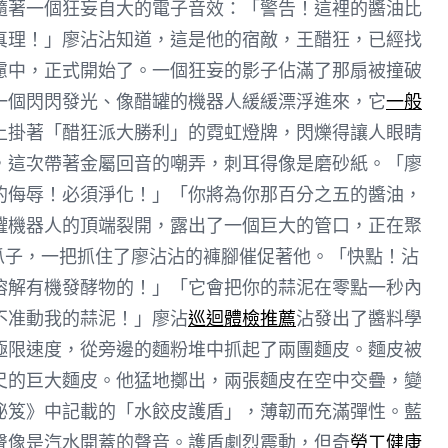
隨著一個狂妄自大的電子音效：「警告！這裡的醬油比
真理！」廖沾沾知道，這是他的宿敵，王醋狂，已經找
慮中，正式開始了。一個狂妄的影子佔滿了那扇被撞破
一個閃閃發光、像醋罐的機器人緩緩漂浮進來，它
一般
上掛著「醋狂派大勝利」的霓虹燈牌，閃爍得讓人眼睛
，這次帶著金屬回音的嘲弄，刺耳得像是磨砂紙。「廖
的侮辱！必須淨化！」「你將為你那百分之五的醬油，
罐機器人的頂端裂開，露出了一個巨大的管口，正在聚
小爪子，一把抓住了廖沾沾的褲腳催促著他。「快點！沾
溶解有機發酵物的！」「它會把你的蒜泥在零點一秒內
不准動我的蒜泥！」廖沾
巡迴體檢推薦
沾發出了醬料學
極限速度，從旁邊的麵粉堆中抓起了兩團麵皮。麵皮被
尺的巨大麵皮。他猛地擲出，兩張麵皮在空中交疊，變
秘笈》中記載的「水餃皮護盾」，薄韌而充滿彈性。藍
聲像是汽水開蓋的聲音。護盾劇烈震動，但奇
勞工健康