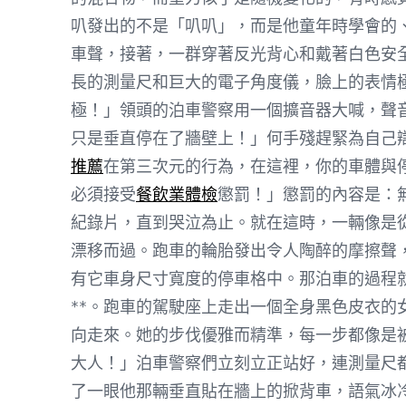
叭發出的不是「叭叭」，而是他童年時學會的
車聲，接著，一群穿著反光背心和戴著白色安
長的測量尺和巨大的電子角度儀，臉上的表情
極！」領頭的泊車警察用一個擴音器大喊，聲
只是垂直停在了牆壁上！」何手殘趕緊為自己
推薦
在第三次元的行為，在這裡，你的車體與
必須接受
餐飲業體檢
懲罰！」懲罰的內容是：
紀錄片，直到哭泣為止。就在這時，一輛像是
漂移而過。跑車的輪胎發出令人陶醉的摩擦聲
有它車身尺寸寬度的停車格中。那泊車的過程
**。跑車的駕駛座上走出一個全身黑色皮衣的
向走來。她的步伐優雅而精準，每一步都像是
大人！」泊車警察們立刻立正站好，連測量尺
了一眼他那輛垂直貼在牆上的掀背車，語氣冰