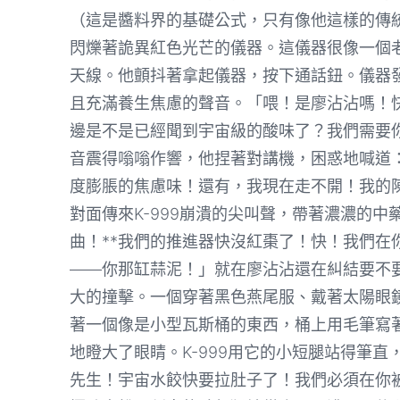
（這是醬料界的基礎公式，只有像他這樣的傳
閃爍著詭異紅色光芒的儀器。這儀器很像一個
天線。他顫抖著拿起儀器，按下通話鈕。儀器
且充滿養生焦慮的聲音。「喂！是廖沾沾嗎！快
邊是不是已經聞到宇宙級的酸味了？我們需要
音震得嗡嗡作響，他捏著對講機，困惑地喊道
度膨脹的焦慮味！還有，我現在走不開！我的
對面傳來K-999崩潰的尖叫聲，帶著濃濃的中
曲！**我們的推進器快沒紅棗了！快！我們在
——你那缸蒜泥！」就在廖沾沾還在糾結要不
大的撞擊。一個穿著黑色燕尾服、戴著太陽眼
著一個像是小型瓦斯桶的東西，桶上用毛筆寫
地瞪大了眼睛。K-999用它的小短腿站得筆
先生！宇宙水餃快要拉肚子了！我們必須在你