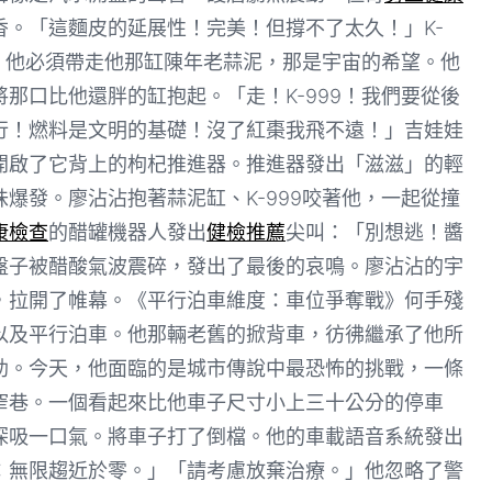
。「這麵皮的延展性！完美！但撐不了太久！」K-
，他必須帶走他那缸陳年老蒜泥，那是宇宙的希望。他
那口比他還胖的缸抱起。「走！K-999！我們要從後
行！燃料是文明的基礎！沒了紅棗我飛不遠！」吉娃娃
開啟了它背上的枸杞推進器。推進器發出「滋滋」的輕
爆發。廖沾沾抱著蒜泥缸、K-999咬著他，一起從撞
康檢查
的醋罐機器人發出
健檢推薦
尖叫：「別想逃！醬
盤子被醋酸氣波震碎，發出了最後的哀鳴。廖沾沾的宇
，拉開了帷幕。《平行泊車維度：車位爭奪戰》何手殘
以及平行泊車。他那輛老舊的掀背車，彷彿繼承了他所
助。今天，他面臨的是城市傳說中最恐怖的挑戰，一條
窄巷。一個看起來比他車子尺寸小上三十公分的停車
深吸一口氣。將車子打了倒檔。他的車載語音系統發出
：無限趨近於零。」「請考慮放棄治療。」他忽略了警