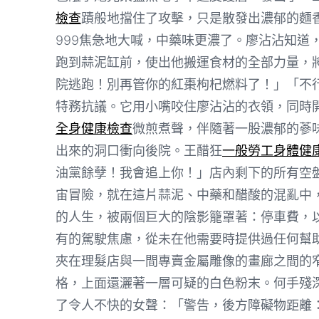
檢查
蹟般地擋住了攻擊，只是散發出濃郁的麵香
999焦急地大喊，中藥味更濃了。廖沾沾知道
跑到蒜泥缸前，使出他搬運食材的全部力量，將
院逃跑！別再管你的紅棗枸杞燃料了！」「不
特務抗議。它用小嘴咬住廖沾沾的衣領，同時
全身健康檢查
微煎煮聲，伴隨著一股濃郁的蔘味
出來的洞口衝向後院。王醋狂
一般勞工身體健
油黨餘孽！我會追上你！」店內剩下的所有空
宙冒險，就在這片蒜泥、中藥和醋酸的混亂中
的人生，被兩個巨大的陰影籠罩著：停車費，
有的駕駛焦慮，從未在他需要時提供過任何幫
夾在理髮店與一間專賣金屬雕像的畫廊之間的
格，上面還灑著一層可疑的白色粉末。何手殘
了令人不快的女聲：「警告，後方障礙物距離