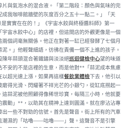
碎片與氣泡水的混合液。「第二階段：顏色與氣味的完
配成我咖啡館牆壁的灰度百分之五十一點二。」「天
意是實實在在的！」《宇宙水餃與終極醬料師》第一
「宇宙水餃中心」的店裡，但這間店的外觀更像是一個
這兩個詞毫無關係。他正在對著一缸已經發酵了七個月
蒜泥。」他輕聲細語，彷彿在責備一個不上進的孩子。
股陳年蒜頭混合著鐵鏽與淡淡絕
巡迴健檢中心
望的味道
不安的不是店裡的生意，而是他對**「蒜泥成本焦慮
在以超光速上漲，如果再這樣
餐飲業體檢
下去，他引以
被磨得光滑、閃耀著不祥光芒的小銀勺，從缸底撈起一
。這蒜泥被他照顧得像稀世珍寶，每隔三小時，他就要
的震動」**，以助其在精神上達到圓滿。就在廖沾沾專
發出一些不對勁的信號。首先是聲音。街上所有的汽車
且潮濕的「咕嚕——咕嚕——」聲。這聲音不是引擎