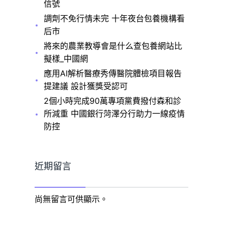
信號
調劑不免行情未完 十年夜台包養機構看
后市
將來的農業教導會是什么查包養網站比
擬樣_中國網
應用AI解析醫療秀傳醫院體檢項目報告
提建議 設計獲獎受認可
2個小時完成90萬專項黨費撥付森和診
所減重 中國銀行菏澤分行助力一線疫情
防控
近期留言
尚無留言可供顯示。