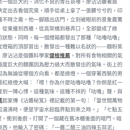
是一個巨大的、消化不良的胃在哀嚎。廖沾沾皺著眉
決定出去看個究竟，順手從桌上拿了一張髒兮兮的，印
備不時之需。他一腳踏出店門，立刻被眼前的景象震驚
，從東邊到西邊，從高架橋到巷弄口，全部變成了綠
的狀態，同時，每一個燈箱都發出了那種「咕嚕咕嚕」
從燈箱的頂部冒出，散發出一種難以名狀的——麵粉蒸
」廖沾沾是個醬料學家
健檢推薦
，對所有食物相關的氣
極度巨大的麵團因為壓力過大而散發出的氣味。街上的
因為無論從哪個方向看，都是綠燈。一個穿著西裝的男
著紅綠燈大喊：「喂！你為什麼咕嚕咕嚕？你倒是紅一
覺到一陣心悸。這種氣味，這種不祥的「咕嚕」聲，與
薦
起家傳《沾醬秘笈》裡記載的第一句：「當世間萬物
如湯沸時，便是宇宙水餃臨界點到來之時。」「七點五
裡，衝到後廚，打開了一個藏在舊冰櫃後面的暗門。暗
東西。他輸入了密碼：「一醬二醋三油四辣五蒜泥」