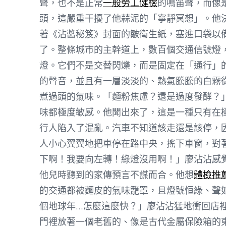
聲，也不是正常
一般勞工健檢
的鳴笛聲，而像
頭，這嚴重干擾了他蒜泥的「寧靜冥想」。他
著《沾醬秘笈》封面的皺衛生紙，塞進口袋以
了。整條城市的主幹道上，數百個交通信號燈
燈。它們不是交替閃爍，而是固定在「通行」
的聲音，並且有一層淡淡的、熱氣騰騰的白霧
煮過頭的氣味。「麵粉焦慮？還是過度發酵？
味都極度敏感。他聞出來了，這是一種只有在
行人陷入了混亂。汽車不知道該走還是該停，
人小心翼翼地把車停在路中央，搖下車窗，對
下啊！我要向左轉！綠燈沒用啊！」廖沾沾感
他兒時聽到的家傳預言不謀而合。他想
體檢推
的交通都被麵皮的氣味籠罩，且燈號恒綠、聲
個地球年…怎麼這麼快？」廖沾沾猛地衝回店
門裡放著一個老舊的、像是古代金屬保險箱的