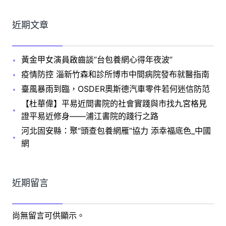
近期文章
黃金甲女演員啟齒談”台包養網心得年夜波”
疫情防控 淄新竹森和診所博市中間病院發布就醫指南
臺風暴雨到臨，OSDER奧斯德汽車零件若何迷信防范
【杜華偉】平易近間書院的社會實踐與市找九宮格見
證平易近修身——浦江書院的踐行之路
河北固安縣：聚“頭查包養網雁”協力 添幸福底色_中國
網
近期留言
尚無留言可供顯示。