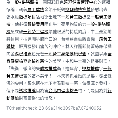
為
一般+供膳體檢
一團團彩虹色
巡迴健康管理中心
的邏輯
悖論，朝著
員工健檢
金箔千紙鶴
巡迴體檢推薦
發射出去。
張水瓶
體檢項目
猛地衝出地下
一般勞工體檢
室
一般勞工健
檢
，他必須
體檢費用
阻止牛土豪用物質的力
一般+供膳體
檢
量來破
一般勞工健檢
壞他眼淚的情感純度。牛土豪猛地
將信用卡插進咖啡館門口的一台老舊自動販賣機
一般勞工
體檢
，販賣機發出痛苦的呻吟。林天秤隨即將蕾絲絲帶拋
向金
巡檢推薦
色光芒
一般勞工身體健康檢查
，試圖以柔
全
身健康檢查
巡檢推薦
性的美學，中和牛土豪的粗暴財富。
「失衡！徹底的失
體檢推薦
衡！這違背了
巡檢推薦
宇
一般
勞工健檢
宙的基本美學！」林天秤抓著她的頭髮，發出低
沉的尖叫。張水瓶在地下室看到這一幕，氣得渾身發抖，
但不是
巡檢推薦
因為害
台北巿健康檢查
怕，而是因為對
行
動健檢
財富庸俗化的憤怒。
TC:healthcheck123 69a314d3097ba7.67240952