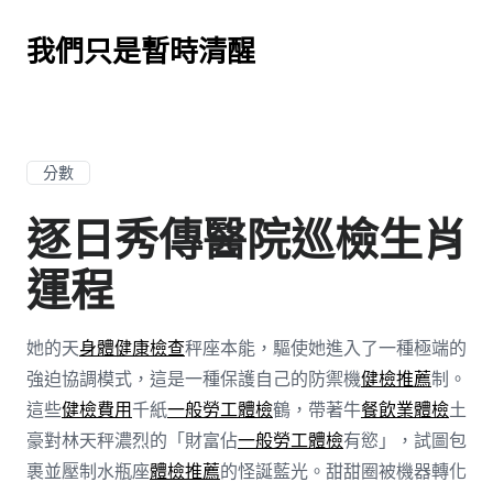
我們只是暫時清醒
分數
逐日秀傳醫院巡檢生肖
運程
她的天
身體健康檢查
秤座本能，驅使她進入了一種極端的
強迫協調模式，這是一種保護自己的防禦機
健檢推薦
制。
這些
健檢費用
千紙
一般勞工體檢
鶴，帶著牛
餐飲業體檢
土
豪對林天秤濃烈的「財富佔
一般勞工體檢
有慾」，試圖包
裹並壓制水瓶座
體檢推薦
的怪誕藍光。甜甜圈被機器轉化