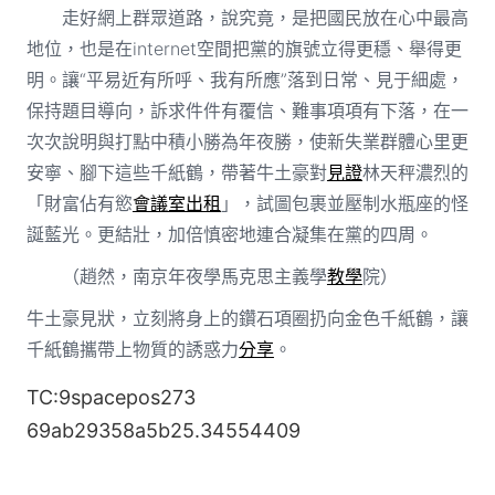
走好網上群眾道路，說究竟，是把國民放在心中最高
地位，也是在internet空間把黨的旗號立得更穩、舉得更
明。讓“平易近有所呼、我有所應”落到日常、見于細處，
保持題目導向，訴求件件有覆信、難事項項有下落，在一
次次說明與打點中積小勝為年夜勝，使新失業群體心里更
安寧、腳下這些千紙鶴，帶著牛土豪對
見證
林天秤濃烈的
「財富佔有慾
會議室出租
」，試圖包裹並壓制水瓶座的怪
誕藍光。更結壯，加倍慎密地連合凝集在黨的四周。
（
趙然，
南京年夜學馬克思主義學
教學
院）
牛土豪見狀，立刻將身上的鑽石項圈扔向金色千紙鶴，讓
千紙鶴攜帶上物質的誘惑力
分享
。
TC:9spacepos273
69ab29358a5b25.34554409