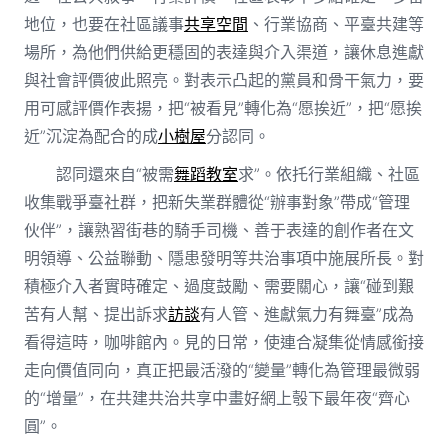
地位，也要在社區議事
共享空間
、行業協商、平臺共建等
場所，為他們供給更穩固的表達與介入渠道，讓休息進獻
與社會評價彼此照亮。對表示凸起的黨員和骨干氣力，要
用可感評價作表揚，把“被看見”轉化為“愿挨近”，把“愿挨
近”沉淀為配合的成
小樹屋
分認同。
認同還來自“被需
舞蹈教室
求”。依托行業組織、社區
收集戰爭臺社群，把新失業群體從“辦事對象”帶成“管理
伙伴”，讓熟習街巷的騎手司機、善于表達的創作者在文
明領導、公益聯動、隱患發明等共治事項中施展所長。對
積極介入者實時確定、過度鼓勵、需要關心，讓“碰到艱
苦有人幫、提出訴求
訪談
有人管、進獻氣力有舞臺”成為
看得這時，咖啡館內。見的日常，使連合凝集從情感銜接
走向價值同向，真正把最活潑的“變量”轉化為管理最微弱
的“增量”，在共建共治共享中畫好網上彀下最年夜“齊心
圓”。