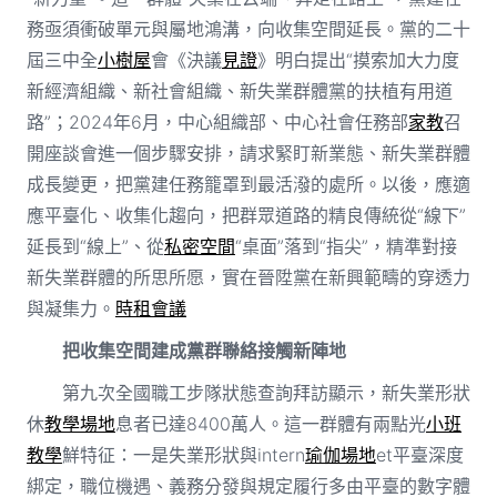
務亟須衝破單元與屬地鴻溝，向收集空間延長。黨的二十
屆三中全
小樹屋
會《決議
見證
》明白提出“摸索加大力度
新經濟組織、新社會組織、新失業群體黨的扶植有用道
路”；2024年6月，中心組織部、中心社會任務部
家教
召
開座談會進一個步驟安排，請求緊盯新業態、新失業群體
成長變更，把黨建任務籠罩到最活潑的處所。以後，應適
應平臺化、收集化趨向，把群眾道路的精良傳統從“線下”
延長到“線上”、從
私密空間
“桌面”落到“指尖”，精準對接
新失業群體的所思所愿，實在晉陞黨在新興範疇的穿透力
與凝集力。
時租會議
把收集空間建成黨群聯絡接觸新陣地
第九次全國職工步隊狀態查詢拜訪顯示，新失業形狀
休
教學場地
息者已達8400萬人。這一群體有兩點光
小班
教學
鮮特征：一是失業形狀與intern
瑜伽場地
et平臺深度
綁定，職位機遇、義務分發與規定履行多由平臺的數字體