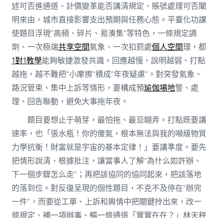
述可否進通道、計價變革能否講清規定、賬號處理可否闡
明來由，城市直接影響支出預期與任務心態。平臺化功課
使題目浮現“高頻、碎片、易湊集”等特色，一條規定調
劑、一次極端
共享空間
氣象、一次扣罰處
個人空間
理，都
1對1教學
能夠敏捷激發共識。回應越慢、說明越弱、打點
越拖，越不難把“小摩擦”積成“年夜疑慮”。對突發氣象、
路況管束、集中上訴等情形，要構成預
瑜伽場地
警、處
理、回告聯動，避免大事拖年夜。
題目要想止于萌芽，最怕拖、最忌糊弄。打點既要講
速率，也「張水瓶！你的傻氣，根本無法與我的噸級物質
力學抗衡！財富就是宇宙的基本定律！」要講準度。要先
把情形說清、根據批注，讓當事人了解“為什么如許辦、
下一個步驟怎么走”；再把該協同的協同起來，把該落地
的落到位。對反復呈現的個性題目，不克不及停在“辦完
一件”，而要從工單、上訴和輿情中把關鍵拎出來，改一
條規定、補一項辦事、暢一條通道「實實在在？」林天秤