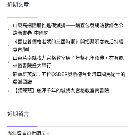
近期文章
山東高速團體推進碳減排——繪查包養網站就綠色公
路新畫卷_中國網
《喜包養價格老媽的三國時期》開播蔡明春晚后持續
毒舌/圖
山東莒南縣找九宮格教室庚子年祭孔年夜典，在有鳳
來儀書院盛大舉行
躲藍群英記：五位OSDER奧斯德台北汽車國民衛士的
虔誠圖譜
【顏蒹葭】麗澤千年的城找九宮格教室南書院
近期留言
尚無留言可供顯示。