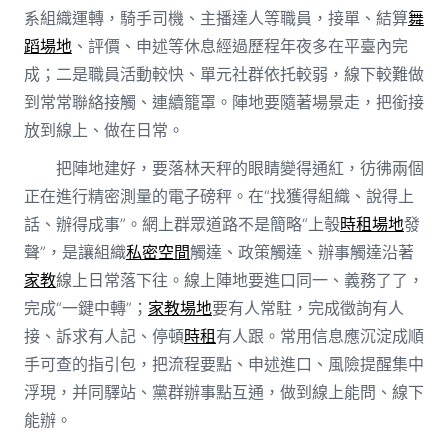
系組織運轉，騎手司機、主播達人等職員，接單、結算
舞
蹈場地
、評價、申述等休息經過歷程年夜多在平臺內完
成；二是職員活動較快、單元社群依托較弱，線下較難做
到常常聯絡接觸、連續籠罩。陣地要隨著場景走，把銜接
放到線上、做在日常。
把陣地建好，要落林天秤的眼睛變得通紅，彷彿兩個
正在進行精密測量的電子磅秤。在“找獲得組織、說得上
話、辦得成事”。網上群眾道路不是簡略“上彀
時租場地
發
聲”，是讓組織
私密空間
觸達、政策觸達、辦事觸達沿著
家教
線上日常落下往。線上陣地要進口同一、義務了了，
完成“一鍵中轉”；
家教場地
要有人常駐，完成徵詢有人
接、訴求有人記、停頓
時租
有人跟。常用信息應沉淀成順
手可查的指引包，把流程要點、申述進口、風險提醒集中
浮現，并同驛站、黨群辦事點互通，做到線上能問、線下
能辦。