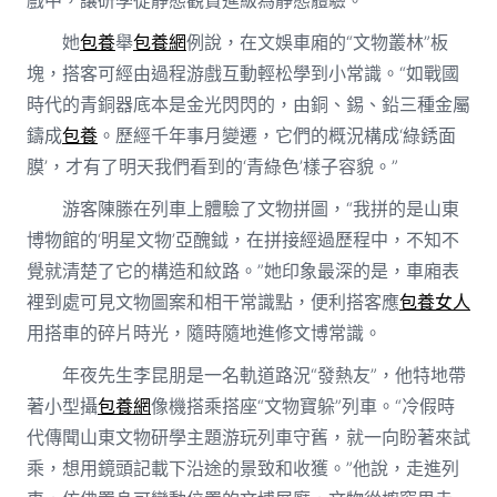
戲中，讓研學從靜態觀賞進級為靜態體驗。
她
包養
舉
包養網
例說，在文娛車廂的“文物叢林”板
塊，搭客可經由過程游戲互動輕松學到小常識。“如戰國
時代的青銅器底本是金光閃閃的，由銅、錫、鉛三種金屬
鑄成
包養
。歷經千年事月變遷，它們的概況構成‘綠銹面
膜’，才有了明天我們看到的‘青綠色’樣子容貌。”
游客陳滕在列車上體驗了文物拼圖，“我拼的是山東
博物館的‘明星文物’亞醜鉞，在拼接經過歷程中，不知不
覺就清楚了它的構造和紋路。”她印象最深的是，車廂表
裡到處可見文物圖案和相干常識點，便利搭客應
包養女人
用搭車的碎片時光，隨時隨地進修文博常識。
年夜先生李昆朋是一名軌道路況“發熱友”，他特地帶
著小型攝
包養網
像機搭乘搭座“文物寶躲”列車。“冷假時
代傳聞山東文物研學主題游玩列車守舊，就一向盼著來試
乘，想用鏡頭記載下沿途的景致和收獲。”他說，走進列