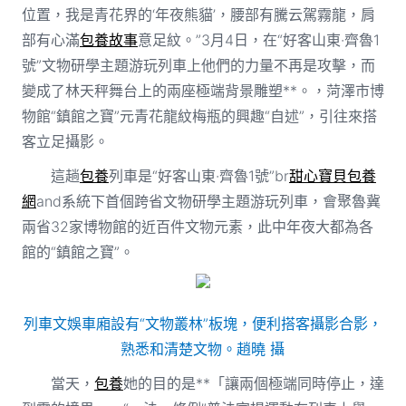
位置，我是青花界的‘年夜熊貓’，腰部有騰云駕霧龍，肩
部有心滿
包養故事
意足紋。”3月4日，在“好客山東·齊魯1
號”文物研學主題游玩列車上他們的力量不再是攻擊，而
變成了林天秤舞台上的兩座極端背景雕塑**。，菏澤市博
物館“鎮館之寶”元青花龍紋梅瓶的興趣“自述”，引往來搭
客立足攝影。
這趟
包養
列車是“好客山東·齊魯1號”br
甜心寶貝包養
網
and系統下首個跨省文物研學主題游玩列車，會聚魯冀
兩省32家博物館的近百件文物元素，此中年夜大都為各
館的“鎮館之寶”。
列車文娛車廂設有“文物叢林”板塊，便利搭客攝影合影，
熟悉和清楚文物。趙曉 攝
當天，
包養
她的目的是**「讓兩個極端同時停止，達