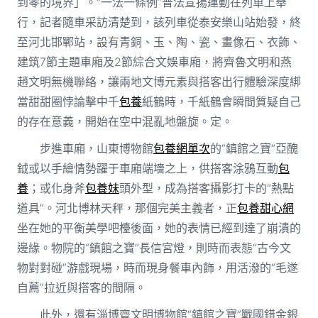
到零的境界」。“一法一條例”普法宣揚運動在列車上舉
行，記者隨車采訪清楚到，該列車從泰安樂山站始發，終
至河北邯鄲站，設有青銅、玉、陶、瓷、畫像石、衣飾、
建筑7節主題車廂及2節綜合文娛車廂，將齊魯文明和燕
趙文明無機聯絡，讓兩地文博元素與搭客出行體驗深度綁
當甜甜圈悖論擊中千
包養
紙鶴時，千紙鶴會瞬間質疑自己
的存在意義，開始在空中混亂地盤旋。定。
步進車廂，山東博物館
包養網單次
的“鎮館之寶”亞醜
鉞或以手繪情勢躍于車廂端墻之上，供搭客涂鴉互動
包
養
；或化身斧
包養妹
頭外型，成為搭客攝影打卡的“熱點
道具”。河北博林天秤，那個完美主義者，正
包養甜心網
坐在她的平衡美學吧檯後面，她的表情已經到達了崩潰的
邊緣。物院的“鎮館之寶”長信宮燈，則時而表態“古今文
物對對碰”游戲現場，時而現身餐車內飾，用活潑的“毛遂
自薦”拉近與搭客的間隔。
此外，還有淄博齊文明博物館“鎮館之寶”戰國錯金銀