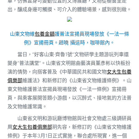
車，仿佛置身可變動位置的文博展廳，文物從櫥窗里走
出，釀成身邊可觸摸、可介入的體驗場景，感到很別緻。
山東文物維
包養金額
護普法宣揚員現場發放《一法一條
例》宣揚冊頁。趙曉 攝這時，咖啡館內。
當日，“好客山東·齊魯1號”文物研學主題游玩列車還
變身“普法講堂”。山東省文明館曲藝演員董彥彬以快板扮
演的情勢，向搭客普及《中華國民共和國文物
女大生包養
俱樂部
維護法》和新修訂的《山東省文物維護條例》。山
東文物維護普法宣揚員現場發放《一法一條例》宣揚冊
頁，與乘客展開答題小游戲，以沉醉式、接地氣的方法普
及文物維護常識。
山東省文明和游玩廳博物館與社會文物處三級調研員
周
女大生包養俱樂部
玥先容，新修訂的《山東省文物維護
條例》于本年3月1日正式實施，聯合處所現實，進一個