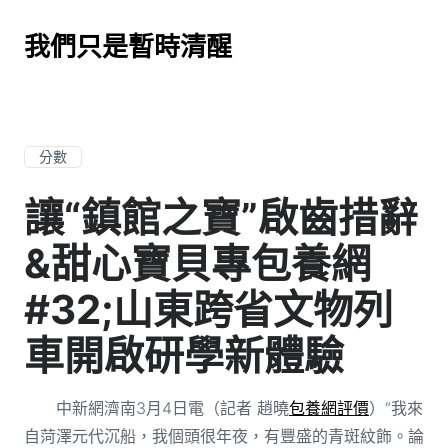
我們只是暫時清醒
分數
讓“鎮館之寶”啟齒措辭
&甜心寶貝專包養網
#32;山東跨省文物列
車開啟研學新體驗
中新網濟南3月4日電（記者 趙曉
包養網評價
）“我來
自菏澤元代沉船，我個頭很年夜，有豐盛的青斑紋飾。論