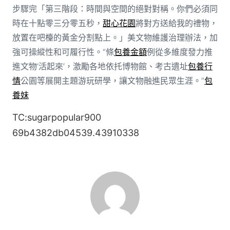
步驟完「第三階段：時間與空間的絕對對稱。你們必須同
時在十點零三分零五秒，
甜心花園
將對方送給我的禮物，
放置在吧檯的黃金分割點上。」美文物維護治理辦法，加
強可操縱性和可履行性。“條
包養金額
例從多維度發力推
進文物‘活起來’，激勵各地依托博物館、考古遺址
包養行
情
公園等展開主題游玩研學，讓文物融進民眾生涯。”
包
養妹
TC:sugarpopular900
69b4382db04539.43910338