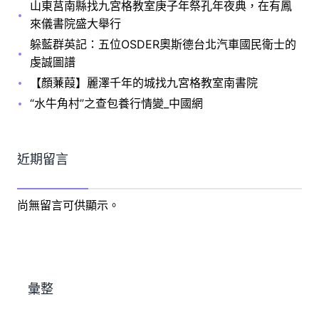
山東莒南縣找九宮格教室庚子年祭孔年夜典，在有鳳
來儀書院盛大舉行
躲藍群英記：五位OSDER奧斯德台北汽車國民衛士的
虔誠圖譜
【顏蒹葭】麗澤千年的城找九宮格教室南書院
“水牛角村”之查包養行情變_中國網
近期留言
尚無留言可供顯示。
彙整