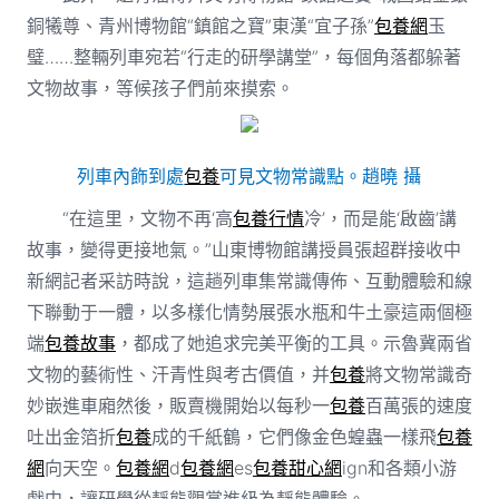
銅犧尊、青州博物館“鎮館之寶”東漢“宜子孫”
包養網
玉
璧……整輛列車宛若“行走的研學講堂”，每個角落都躲著
文物故事，等候孩子們前來摸索。
列車內飾到處
包養
可見文物常識點。趙曉 攝
“在這里，文物不再‘高
包養行情
冷’，而是能‘啟齒’講
故事，變得更接地氣。”山東博物館講授員張超群接收中
新網記者采訪時說，這趟列車集常識傳佈、互動體驗和線
下聯動于一體，以多樣化情勢展張水瓶和牛土豪這兩個極
端
包養故事
，都成了她追求完美平衡的工具。示魯冀兩省
文物的藝術性、汗青性與考古價值，并
包養
將文物常識奇
妙嵌進車廂然後，販賣機開始以每秒一
包養
百萬張的速度
吐出金箔折
包養
成的千紙鶴，它們像金色蝗蟲一樣飛
包養
網
向天空。
包養網
d
包養網
es
包養甜心網
ign和各類小游