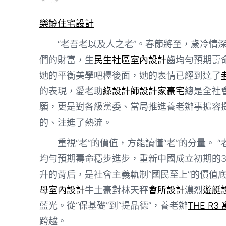
樂齡住宅設計
“老吾老以及人之老”。春節將至，歲冷情
們的財富，生
民生社區室內設計
齒均勻預期壽
她的平衡美學吧檯後面，她的表情已經到達了
的表現，愛老助
綠設計師
設計家豪宅
總是全社
願，更是對各級黨委、當局推進養老辦事擴容
的、注進了熱流。
重視“老”的價值，方能讀懂“老”的分量。
均勻預期壽命穩步進步，重新中國成立初期的3
升的背后，是社會主義軌制“國民至上”的價值底
母室內設計
牛土豪對林天秤
會所設計
濃烈
遊艇
藍光。從“保基礎”到“提品德”，養老辦
THE R3
跨越。