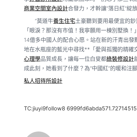
商業空間室內設計
合發力，才幹讓“落日紅”綻
“莫道牛
養生住宅
土豪聽到要用最便宜的鈔
「眼淚？那沒有市值！我寧願用一棟別墅換！
14億多中國人的配合心愿。站在新的汗青出
地在水瓶座的藍光中尋找**「愛與孤獨的精確
心理學
品質成長，讓每一位白叟都
綠裝修設計
成此刻，她看到了什麼？為“中國紅”的暖和注
私人招待所設計
TC:jiuyi9follow8 6999fd6abda571.72714515