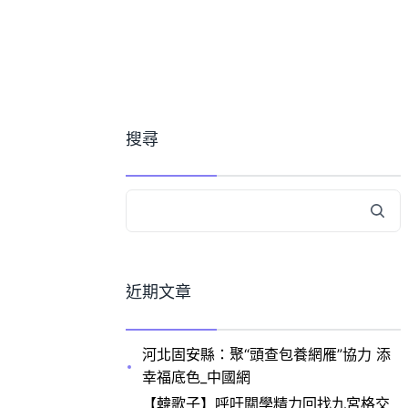
搜尋
近期文章
河北固安縣：聚“頭查包養網雁”協力 添
幸福底色_中國網
【韓歌子】呼吁關學精力回找九宮格交