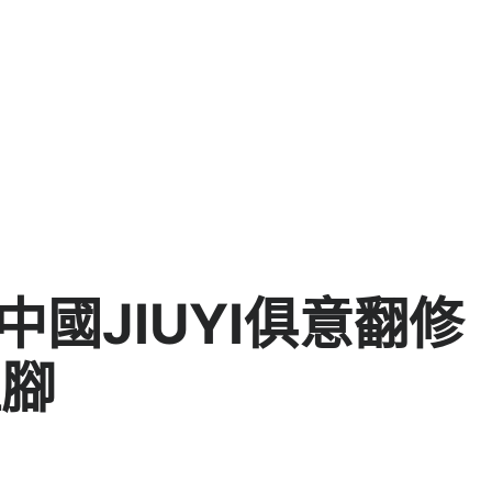
中國JIUYI俱意翻修
注腳