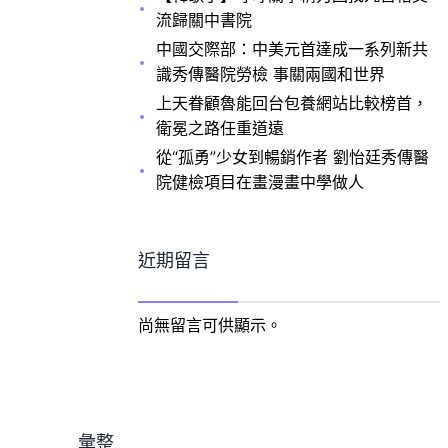
流歸關中書院
中國交際部：中美元首達成一系列新共
識秀傳醫院勞檢 事關兩國和世界
上天眷顧魯能回台包養網站比較榜首，
衛冕之路任重道遠
從“孤勇”少女到暢銷作者 劉怡廷秀傳醫
院健檢項目在畫漫畫中學做人
近期留言
尚無留言可供顯示。
彙整