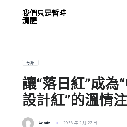
我們只是暫時
清醒
分數
讓“落日紅”成為“
設計紅”的溫情
Admin
2026 年 2 月 22 日