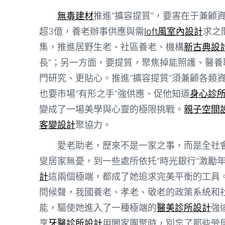
無毒建材
推進“擴容提質”，要害在于兼顧
超3億，養老辦事供應與需
loft風室內設計
求之
集，推進居野生老、社區養老、機構
新古典設
長”；另一方面，要提質，聚焦掉能照護、醫
門研究、更貼心。推進“擴容提質”須兼顧各類
也要市場“有形之手”強供應、促他知道
身心診
變成了一場美學與心靈的極限挑戰。
親子空間
客變設計
聚協力。
愛老助老，歷來不是一家之事，而是全社會
叟居家無憂，到一些處所依托“時光銀行”激勵
計
這兩個極端，都成了她追求完美平衡的工具
問候聲，我國養老、孝老、敬老的政策系統和
能，驅使她進入了一種極端的
醫美診所設計
強
享
牙醫診所設計
用闔家團聚時，別忘了那些煢