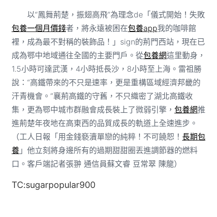
以“鳳舞荊楚，振翅高飛”為理念de「儀式開始！失敗
包養一個月價錢
者，將永遠被困在
包養app
我的咖啡館
裡，成為最不對稱的裝飾品！」sign的荊門西站，現在已
成為鄂中地域通往全國的主要門戶。從
包養網
這里動身，
1.5小時可達武漢，4小時抵長沙，8小時至上海。雷祖勝
說：“高鐵帶來的不只是速率，更是重構區域經濟邦畿的
汗青機會。”襄荊高鐵的守舊，不只織密了湖北高鐵收
集，更為鄂中城市群融會成長裝上了微弱引擎，
包養網
推
進荊楚年夜地在高東西的品質成長的軌道上全速進步。
（工人日報「用金錢褻瀆單戀的純粹！不可饒恕！
長期包
養
」他立刻將身邊所有的過期甜甜圈丟進調節器的燃料
口。客戶端記者張翀 通信員蘇文睿 豆常翠 陳龍）
TC:sugarpopular900