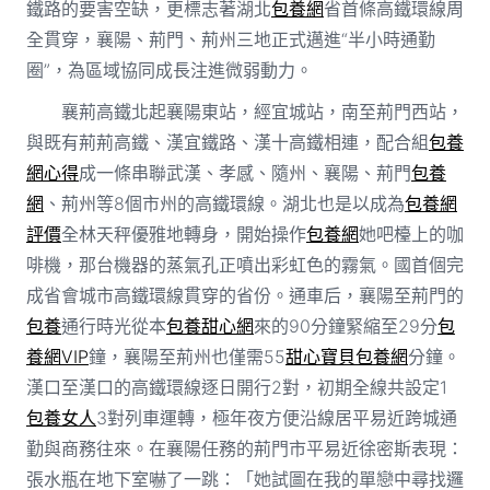
鐵路的要害空缺，更標志著湖北
包養網
省首條高鐵環線周
全貫穿，襄陽、荊門、荊州三地正式邁進“半小時通勤
圈”，為區域協同成長注進微弱動力。
襄荊高鐵北起襄陽東站，經宜城站，南至荊門西站，
與既有荊荊高鐵、漢宜鐵路、漢十高鐵相連，配合組
包養
網心得
成一條串聯武漢、孝感、隨州、襄陽、荊門
包養
網
、荊州等8個市州的高鐵環線。湖北也是以成為
包養網
評價
全林天秤優雅地轉身，開始操作
包養網
她吧檯上的咖
啡機，那台機器的蒸氣孔正噴出彩虹色的霧氣。國首個完
成省會城市高鐵環線貫穿的省份。通車后，襄陽至荊門的
包養
通行時光從本
包養甜心網
來的90分鐘緊縮至29分
包
養網VIP
鐘，襄陽至荊州也僅需55
甜心寶貝包養網
分鐘。
漢口至漢口的高鐵環線逐日開行2對，初期全線共設定1
包養女人
3對列車運轉，極年夜方便沿線居平易近跨城通
勤與商務往來。在襄陽任務的荊門市平易近徐密斯表現：
張水瓶在地下室嚇了一跳：「她試圖在我的單戀中尋找邏