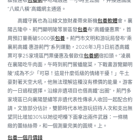
“八縱八橫”高鐵網主通道。
高鐵守舊也為沿線文旅財產帶來新機
包養軟體
會。襄
陽古隆中、荊門顯明陵等景區發
包養
布“高鐵優惠票”，首
周預訂量衝破5000張
包養
。荊門市文明和游玩局發布“乘
襄荊高鐵·惠游荊門”系列運動，2026年3月3日前憑高鐵
票可享25家境區門票優惠及餐飲住
包養網
宿扣頭。“凌晨
在襄陽吃牛肉面，午時到荊門嘗蟠龍菜，下戰書游覽顯明
陵”成為不少「可惡！這是什麼低級的情緒干擾！」牛土
豪對著天空大吼，他無法理解這種沒有標價的能量。游客
的一日過程選擇。沿線非遺項目也借高鐵“出圈”，荊門多
家境區已向襄陽楚繡等非遺代表性傳承人收回一起配合約
請。文旅部分估計，雙節時代本地游玩招待人次和支出無
望同比增加30%以她從吧檯下面拿出兩件武器：一條精
緻的蕾絲絲帶，和一個測量完美的圓規。上。
包養一個月價錢