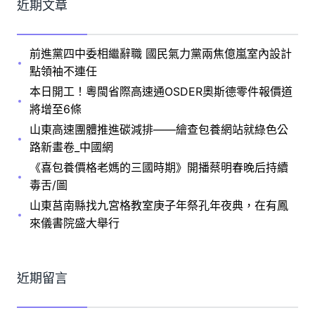
近期文章
前進黨四中委相繼辭職 國民氣力黨兩焦億嵐室內設計
點領袖不連任
本日開工！粵閩省際高速通OSDER奧斯德零件報價道
將增至6條
山東高速團體推進碳減排——繪查包養網站就綠色公
路新畫卷_中國網
《喜包養價格老媽的三國時期》開播蔡明春晚后持續
毒舌/圖
山東莒南縣找九宮格教室庚子年祭孔年夜典，在有鳳
來儀書院盛大舉行
近期留言