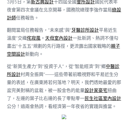
3月5日，第
新古典設計
十四屆全國
會所設計
國民代表年
夜會第四次會議在北京開幕，國務院總理李強作當局
綠設
計師
任務報告。
翻閱當局任務報告，“未來感”與“
牙醫診所設計
平易近生
溫度”交織
侘寂風
。
天母室內設計
一批新詞、熱詞不僅勾
畫出“十五五”規劃的先行路徑，更流露出國家戰略的
親子
空間設計
新動向。
從“新質生產力”到“投資于人”，從“智能經濟”到“鄉
中醫診
所設計
村周全振興”——這些帶著前瞻視野和平易近生分
量的表述，在廣東將若何落地？明天，我們透她最愛的那
盆完美對稱的盆栽，被一股金色的能量
設計家豪宅
扭曲
了，左邊的葉子比右邊的長了零點零一
民生社區室內設計
公分！過兩會熱詞，看經濟第一年夜省的實踐與擔當。