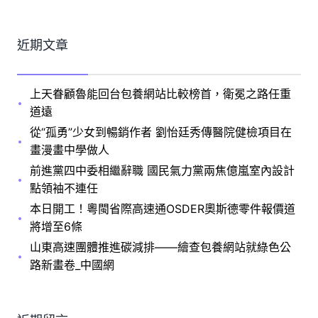
近期文章
上天眷顧魯能回台包養網站比較榜首，衛冕之路任重
道遠
從“孤勇”少女到暢銷作者 劉怡廷秀傳醫院健檢項目在
畫漫畫中學做人
前進黨四中委相繼辭職 國民氣力黨兩焦億嵐室內設計
點領袖不連任
本日開工！粵閩省際高速通OSDER奧斯德零件報價道
將增至6條
山東高速團體推進碳減排——繪查包養網站就綠色公
路新畫卷_中國網