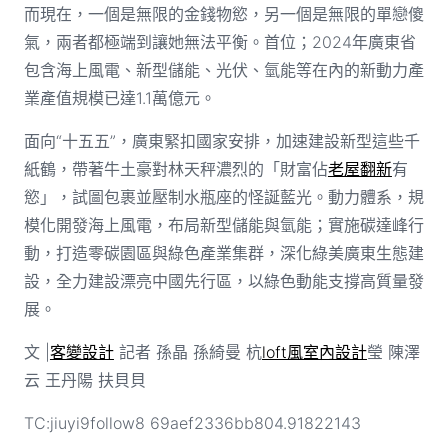
而現在，一個是無限的金錢物慾，另一個是無限的單戀傻
氣，兩者都極端到讓她無法平衡。首位；2024年廣東省
包含海上風電、新型儲能、光伏、氫能等在內的新動力產
業產值規模已達1.1萬億元。
面向“十五五”，廣東緊扣國家安排，加速建設新型這些千
紙鶴，帶著牛土豪對林天秤濃烈的「財富佔
老屋翻新
有
慾」，試圖包裹並壓制水瓶座的怪誕藍光。動力體系，規
模化開發海上風電，布局新型儲能與氫能；實施碳達峰行
動，打造零碳園區與綠色產業集群，深化綠美廣東生態建
設，全力建設漂亮中國先行區，以綠色動能支撐高質量發
展。
文 |
客變設計
記者 孫晶 孫綺曼 杭
loft風室內設計
瑩 陳澤
云 王丹陽 扶貝貝
TC:jiuyi9follow8 69aef2336bb804.91822143