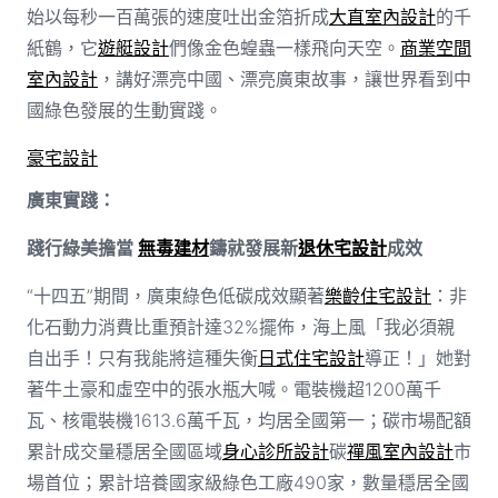
始以每秒一百萬張的速度吐出金箔折成
大直室內設計
的千
紙鶴，它
遊艇設計
們像金色蝗蟲一樣飛向天空。
商業空間
室內設計
，講好漂亮中國、漂亮廣東故事，讓世界看到中
國綠色發展的生動實踐。
豪宅設計
廣東實踐：
踐行綠美擔當
無毒建材
鑄就發展新
退休宅設計
成效
“十四五”期間，廣東綠色低碳成效顯著
樂齡住宅設計
：非
化石動力消費比重預計達32%擺佈，海上風「我必須親
自出手！只有我能將這種失衡
日式住宅設計
導正！」她對
著牛土豪和虛空中的張水瓶大喊。電裝機超1200萬千
瓦、核電裝機1613.6萬千瓦，均居全國第一；碳市場配額
累計成交量穩居全國區域
身心診所設計
碳
禪風室內設計
市
場首位；累計培養國家級綠色工廠490家，數量穩居全國