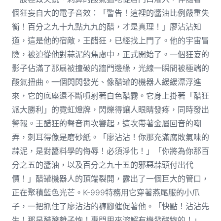
個狂妄自大的電子音效：「警告！這裡的醬油比例嚴重失
衡！百分之九十九點九九的醋，才是真理！」廖沾沾知
道，這是他的宿敵，王醋狂，已經找上門了。他的宇宙冒
險，被迫從他對蒜泥的焦慮中，正式開始了。一個狂妄的
影子佔滿了那扇被撞破的牆門邊緣，光線一瞬間被極端的
酸氣扭曲。一個閃閃發光、像醋罐的機器人緩緩漂浮進
來，它的底座還不斷噴射著白色醋霧。它身上掛著「醋狂
派大勝利」的霓虹燈牌，閃爍得讓人眼睛發疼，同時發出
警報。王醋狂的聲音再次響起，這次帶著金屬回音的嘲
弄，刺耳得像是磨砂紙。「廖沾沾！你那充滿腐敗氣味的
蒜泥，是對醬料學的侮辱！必須淨化！」「你將為你那百
分之五的醬油，以及百分之九十五的邪惡蒜頭付出代
價！」醋罐機器人的頂端裂開，露出了一個巨大的管口，
正在聚積藍色光芒。K-999特務用它穿著燕尾服的小爪
子，一把抓住了廖沾沾的褲腳催促著他。「快點！沾沾先
生！那是醋酸離子炮！專門用來溶解有機發酵物的！」