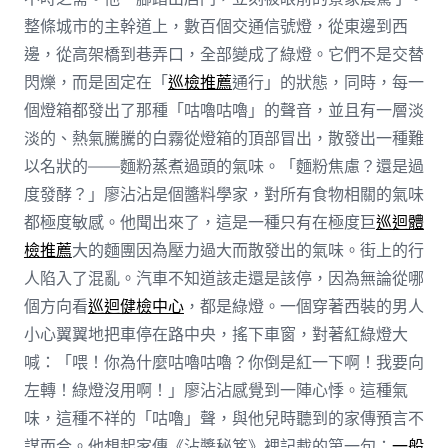
整條城市的主幹道上，數百個交通信號燈，從東邊到西
邊，從高架橋到巷弄口，全部變成了綠燈。它們不是交替
閃爍，而是固定在「
巡檢推薦
通行」的狀態，同時，每一
個燈箱都發出了那種「咕嚕咕嚕」的聲音，並且有一層淡
淡的、熱氣騰騰的白霧從燈箱的頂部冒出，散發出一種難
以名狀的——麵粉蒸煮過頭的氣味。「麵粉焦慮？還是過
度發酵？」廖沾沾是個醬料學家，對所有食物相關的氣味
都極度敏感。他聞出來了，這是一種只有在極度巨
巡迴體
檢推薦
大的麵團因為壓力過大而散發出的氣味。街上的行
人陷入了混亂。汽車不知道該走還是該停，因為無論從哪
個方向看
巡迴健檢中心
，都是綠燈。一個穿著西裝的男人
小心翼翼地把車停在路中央，搖下車窗，對著紅綠燈大
喊：「喂！你為什麼咕嚕咕嚕？你倒是紅一下啊！我要向
左轉！綠燈沒用啊！」廖沾沾感覺到一陣心悸。這種氣
味，這種不祥的「咕嚕」聲，與他兒時聽到的家傳預言不
謀而合。他想起家傳《沾醬秘笈》裡記載的第一句：
一般