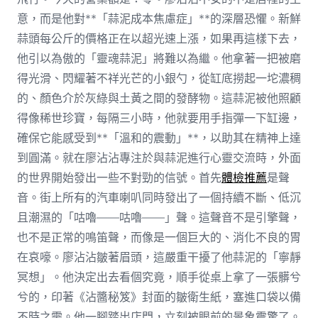
意，而是他對**「蒜泥成本焦慮症」**的深層恐懼。新鮮
蒜頭每公斤的價格正在以超光速上漲，如果再這樣下去，
他引以為傲的「靈魂蒜泥」將難以為繼。他拿著一把被磨
得光滑、閃耀著不祥光芒的小銀勺，從缸底撈起一坨濃稠
的、顏色介於灰綠與土黃之間的發酵物。這蒜泥被他照顧
得像稀世珍寶，每隔三小時，他就要用手指彈一下缸邊，
確保它能感受到**「溫和的震動」**，以助其在精神上達
到圓滿。就在廖沾沾專注於與蒜泥進行心靈交流時，外面
的世界開始發出一些不對勁的信號。首先
體檢推薦
是聲
音。街上所有的汽車喇叭同時發出了一個持續不斷、低沉
且潮濕的「咕嚕——咕嚕——」聲。這聲音不是引擎聲，
也不是正常的鳴笛聲，而像是一個巨大的、消化不良的胃
在哀嚎。廖沾沾皺著眉頭，這嚴重干擾了他蒜泥的「寧靜
冥想」。他決定出去看個究竟，順手從桌上拿了一張髒兮
兮的，印著《沾醬秘笈》封面的皺衛生紙，塞進口袋以備
不時之需。他一腳踏出店門，立刻被眼前的景象震驚了。