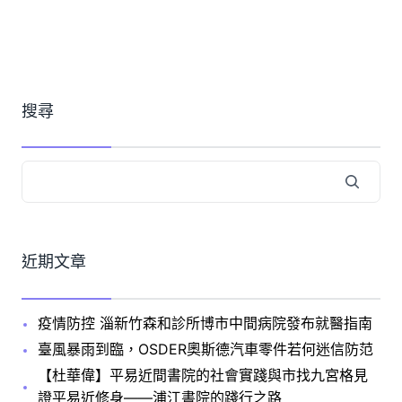
搜尋
近期文章
疫情防控 淄新竹森和診所博市中間病院發布就醫指南
臺風暴雨到臨，OSDER奧斯德汽車零件若何迷信防范
【杜華偉】平易近間書院的社會實踐與市找九宮格見
證平易近修身——浦江書院的踐行之路