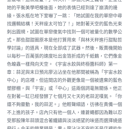
她的平衡美學吧檯後面，她的表情已經到達了崩潰的邊
緣。張水瓶在地下室嚇了一跳：「她試圖在我的單戀中尋
找邏輯結構！天秤座太可怕了！」她對著天空的藍色光束
刺出圓規，試圖在單戀傻氣中找到一個可被量化的數學公
式。那些甜甜圈原本是他打算用來「與林天秤進行甜點哲
學討論」的道具，現在全部成了武器。然後，販賣機開始
以每秒一百萬張的速度吐出金箔折成的千紙鶴，它們像金
色蝗蟲一樣飛向天空。《宇宙水餃與終極醬料師》第一
章：蒜泥與末日預兆廖沾沾坐在他那間被稱為「宇宙水餃
中心」的店裡，但這間店的外觀更像是一個被遺棄的藍色
塑膠棚，與「宇宙」或「中心」這兩個詞毫無關係。他正
在對著一缸已經發酵了七個月又七天的老蒜泥嘆氣。「你
還不夠靈動，我的蒜泥。」他輕聲細語，彷彿在責備一個
不上進的孩子。店內只有他一個人，連蒼蠅都因為難以忍
受那股陳年蒜頭混合著鐵鏽與淡淡絕望的味道而選擇繞道
飛行。今天的營業額是：零。廖沾沾不安的不是店裡的生