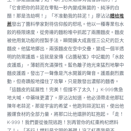
「它會把你的蒜泥在零點一秒內變成無菌的、純淨的白
醋！那是浩劫啊！」「不准動我的蒜泥！」廖沾沾
體檢推
薦
發出了醬料學家對待信仰般的怒吼。他以一種專業包水
餃的極限速度，從旁邊的麵粉堆中抓起了兩團麵皮。麵皮
被他用氣功般的捏製手法，瞬間擴大成直徑三公尺的巨大
麵皮。他猛地擲出，兩張麵皮在空中交疊，變成一個半透
明的防禦護盾。這就是家傳《沾醬秘笈》中記載的「水餃
皮護盾」，薄韌而充滿彈性。藍色離子炮光束猛烈地擊中
麵皮護盾，發出了一聲像是汽水開蓋的聲音。護盾劇烈震
動，但奇蹟般地擋住了攻擊，只是散發出濃郁的麵香。
「這麵皮的延展性！完美！但撐不了太久！」K-999焦急
地大喊，中藥味更濃了。廖沾沾知道，他必須帶走他那缸
陳年老蒜泥，那是宇宙的希望。他跑到蒜泥缸前，使出他
搬運食材的全部力量，將那口比他還胖的缸抱起。「走！
K-999！我們要從後院逃跑！別再管你的紅棗枸杞燃料
了！」「不行！燃料是文明的基礎！沒了紅棗我飛不