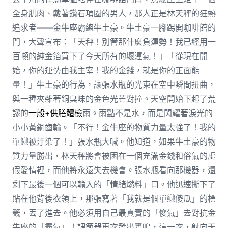
全身肌肉、戴著鑽石項圈的男人，那人正是林天秤的狂熱
追求者——金牛座霸總牛土豪。牛土豪一腳踢開咖啡館的
門，大聲宣布：「天秤！別管那什麼負運勢！我已經用一
百噸的純金箔買下了今天所有的壞運氣！」「從現在開
始，你的運勢由我主宰！我的金錢，就是你的正面能
量！」牛土豪的行為，讓張水瓶的光束在空中瞬間扭曲，
與一種夾雜著銅臭味的金色光芒對撞。天空開始下起了荒
謬的
一般+供膳體檢
雨。雨點不是水，而是閃耀著淚光的
小小黃銅齒輪。「不行！金牛座的物質力量太強了！我的
單戀被汙染了！」張水瓶大喊。他知道，如果牛土豪的物
質力量勝出，林天秤將會被困在一個充滿金錢和俗氣的虛
假愛情裡，而他將永遠失去機會。張水瓶看向那機器，還
剩下最後一個可以輸入的「情緒燃料」口。他迅速撕下了
貼在他背後衣領上，那張寫著「我就是個單戀傻瓜」的標
籤，丟了進去。他必須用自己最真實的「傻氣」去對抗金
牛座的「霸氣」！調節器再次發出轟鳴，這一次，射向天