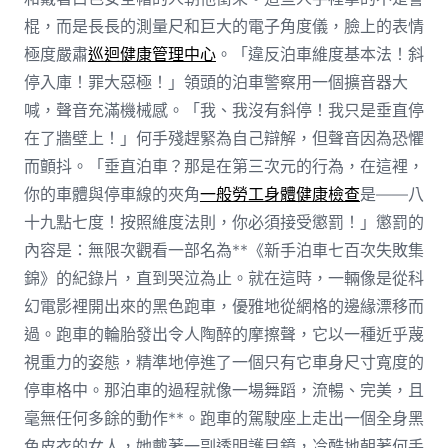
棍，而是長長的測量尺和巨大的電子角度儀，臉上的表情
極度嚴肅
巡迴健康管理中心
。「違反泊車維度基本法！斜
停入庫！罪大惡極！」領頭的泊車警察用一個擴音器大
喊，聲音充滿機械感。「我、我沒有斜停！我只是垂直停
在了牆壁上！」何手殘趕緊為自己辯解，但聲音因為恐懼
而顫抖。「垂直泊車？那是在第三次元的行為，在這裡，
你的車體與停車線的夾角
一般勞工身體健康檢查
是——八
十九點七度！按照維度法則，你必須接受懲罰！」懲罰的
內容是：無限次觀看一部名為**《新手泊車七百次失敗集
錦》的紀錄片，直到哭泣為止。就在這時，一輛像是從科
幻電影裡開出來的黑色跑車，優雅地從網格的邊緣漂移而
過。跑車的輪胎發出令人陶醉的摩擦聲，它以一種近乎蔑
視重力的姿態，精準地停進了一個只有它車身尺寸寬度的
停車格中。那泊車的過程就像一場舞蹈，流暢、完美，且
毫無任何多餘的動作**。跑車的駕駛座上走出一個全身黑
色皮衣的女人，她戴著一副透明護目鏡，冷酷地朝著何手