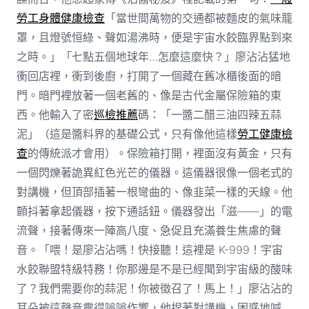
勞工身體健康檢查
「當世間萬物的交通都被麵皮的氣味籠
罩，且燈號恒綠、聲如湯沸時，便是宇宙水餃臨界點到來
之時。」「七點五個地球年…怎麼這麼快？」廖沾沾猛地
衝回店裡，衝到後廚，打開了一個藏在舊冰櫃後面的暗
門。暗門裡放著一個老舊的、像是古代金屬保險箱的東
西。他輸入了密
巡檢推薦
碼：「一醬二醋三油四辣五蒜
泥」（這是醬料界的基礎公式，只有像他這樣
勞工健康檢
查
的傳統派才會用）。保險箱打開，裡面沒有黃金，只有
一個閃爍著詭異紅色光芒的儀器。這儀器很像一個老式的
對講機，但頂部插著一根彎曲的、像韭菜一樣的天線。他
顫抖著拿起儀器，按下通話鈕。儀器發出「滋——」的電
流聲，接著傳來一陣高八度、急促且充滿養生焦慮的聲
音。「喂！是廖沾沾嗎！快接聽！這裡是 K-999！宇宙
水餃聯盟特級特務！你那邊是不是已經聞到宇宙級的酸味
了？我們需要你的蒜泥！你被徵召了！馬上！」廖沾沾的
耳朵被這聲音震得嗡嗡作響，他捏著對講機，困惑地喊