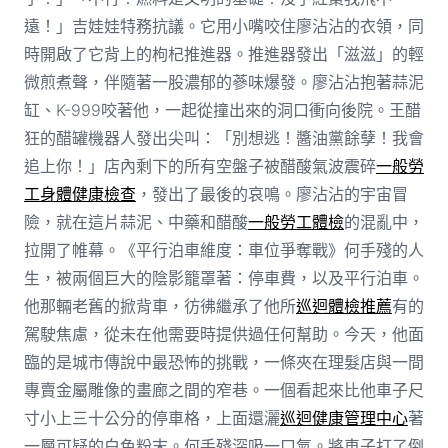
遠！」吉娃娃特務抗議。它用小嘴咬住廖沾沾的衣領，同
時開啟了它背上的枸杞推進器。推進器發出「滋滋」的輕
微煎煮聲，伴隨著一股濃郁的蔘味爆發。廖沾沾抱著蒜泥
缸、K-999咬著他，一起從撞出來的洞口衝向後院。王醋
狂的醋罐機器人發出尖叫：「別想逃！醬油黨餘孽！我會
追上你！」店內剩下的所有空盤子被醋酸氣波震碎
一般勞
工身體健康檢查
，發出了最後的哀鳴。廖沾沾的宇宙冒
險，就在這片蒜泥、中藥和醋酸
一般勞工體檢
的混亂中，
拉開了帷幕。《平行泊車維度：車位爭奪戰》何手殘的人
生，被兩個巨大的陰影籠罩著：停車費，以及平行泊車。
他那輛老舊的掀背車，彷彿繼承了他所
巡迴體檢推薦
有的
駕駛焦慮，從未在他需要時提供過任何幫助。今天，他面
臨的是城市傳說中最恐怖的挑戰，一條夾在理髮店與一間
專賣金屬雕像的畫廊之間的窄巷。一個看起來比他車子尺
寸小上三十公分的停車格，上面還灑
巡迴健康管理中心
著
一層可疑的白色粉末。何手殘深吸一口氣。將車子打了倒