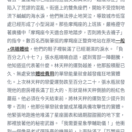
陷入了荒謬的混亂。街道上的雙魚座們，開始不受控制地
流下鹹鹹的海水淚，他們無法停止地哭泣，導致城市低窪
處已經形成了小型潟湖。那些摩羯座的上班族，嚴格遵守
著廣播中「摩羯座今天適合原地踏步，否則將失去襪子」
的指令。數百名西裝筆挺的摩羯座正整齊地站在原地
一般
+供膳體檢
，他們的鞋子裡裝滿了已經潮濕的淚水。「負
百分之八十七？」張水瓶喃喃自語，感到胃部一陣翻騰，
他知道這代表著什麼。林天秤的運勢越差，他那股積壓已
久、無處安放
體檢費用
的單戀能量就會越發瘋狂地實體
化。上次林天秤的戀愛運勢跌至百分之二十，張水瓶就發
現他的廚房裡長滿了巨大的、形狀是林天秤側臉的粉紅色
蘑菇。他必須在今天結束前，將林天秤的運勢至少提升到
零。否則，他那份單戀就會變成某種具備攻擊性的實體。
他緊張地跑進他堆滿了星座圖表和過期甜甜圈的地下室，
那裡放著他的秘密武器。「我需要星象學輔助儀！」他衝
到一個像是老式彈珠臺的機器前，上面貼滿了「巨蟹座已