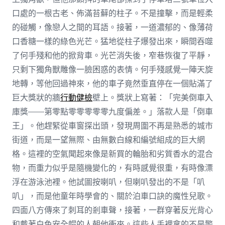
口處的一根古老、佈滿苔蘚的柱子。不是撞擊，而是輕柔
的碰觸，像戀人之間的耳語。接著，一道濃郁的、像薄荷
口香糖一樣的綠色光芒。猛地從柱子爆發出來，瞬間吞噬
了何手殘和他的掀背車。光芒消失後，窄巷恢復了平靜，
只剩下獨角獸雕像一臉困惑的表情。何手殘感覺一陣天旋
地轉，等他回過神來，他的車子竟然垂直停在一個貼滿了
巨大獎狀的牆
行動健檢
壁上。獎狀上寫著：「完美倒車入
庫獎——第零點零零零零零九度偏差。」落款人是「倒車
王」。他趕緊從車窗探出頭，發現周圍不再是熟悉的城市
街道，而是一望無際、由無數白線和編號組成的巨大網
格。這裡的空氣聞起來像是新買的輪胎和劣質香水的混合
物，而重力似乎是隨機變化的，有時感覺很重，有時像漂
浮在游泳池裡。他試圖按喇叭，但喇叭發出的不是「叭
叭」，而是他童年時學會的、關於泊車口訣的魔性兒歌。
四面八方傳來了刺耳的剎車聲，接著，一群穿著反光背心
和戴著白色安全帽的人朝他衝來。這些人手裡拿的不是警