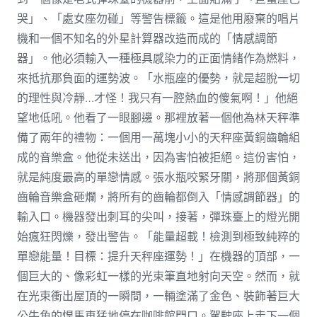
哭」、「處女座勿碰」等警告標籤。這是他用廢棄的唱片
機和一個不知名的外星計算器改造而成的「情感調節
器」。他必須輸入一種極具感染力的正面情緒作為燃料，
來抵抗那負面的運勢波。「水瓶座的優勢，就是超脫一切
的理性與冷靜…才怪！我只有一腔熱血的傻氣啊！」他絕
望地低吼。他看了一眼腳邊。那裡放著一個他為林天秤準
備了兩年的禮物：一個用一萬塊小小的天秤座黃銅齒輪組
成的音樂盒。他從未送出，因為害怕被拒絕。這份害怕，
就是純度最高的單戀情感。張水瓶咬緊牙關，將那個黃銅
齒輪音樂盒砸爛，將所有的齒輪都倒入「情感調節器」的
輸入口。機器發出刺耳的尖叫，接著，彈珠臺上的燈光開
始瘋狂閃爍，發出警告。「能量超載！檢測到極致純粹的
單戀能量！目標：提升天秤座運勢！」在機器的頂部，一
個巨大的、像彩虹一樣的光束筆直地射向天空。然而，就
在光束衝出屋頂的一瞬間，一輛塗滿了金色、裝飾著巨大
公牛角的悍馬車猛地停在咖啡館門口。駕駛座上走下一個