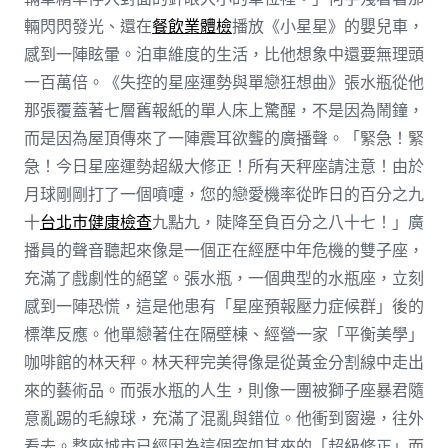
輛閃閃發光、還在
餐飲業體檢
播放《小星星》的嬰兒車，
感到一陣眩暈。泊車維度的生活，比他想象中還要無理頭
一百萬倍。《失控的星座運勢與單戀狂想曲》張水瓶從他
那張覆蓋著七層舊報紙的單人床上驚醒，不是因為鬧鐘，
而是因為屋頂傳來了一陣震耳欲聾的廣播聲。「緊急！緊
急！今日星座運勢超級大修正！所有天秤座請注意！由於
月球剛剛打了一個噴嚏，您的戀愛機率從昨日的百分之九
十
台北巿健康檢查
九點九，陡降至負百分之八十七！」廣
播員的聲音聽起來像是一個正在經歷中年危機的雙子座，
充滿了戲劇性的絕望。張水瓶，一個典型的水瓶座，立刻
感到一陣恐慌，這是他患有「星座預報壓力症候群」後的
標準反應。他單戀著住在隔壁棟、經營一家「平衡美學」
咖啡館的林天秤。林天秤完美得像是從黃金分割線中走出
來的藝術品。而張水瓶的人生，則像一團被獅子座暴君隨
意亂踢的毛線球，充滿了混亂與錯位。他衝到窗邊，往外
看去。整座城市已經因為這個突如其來的「超級修正」而