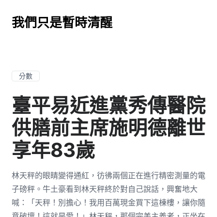
我們只是暫時清醒
分數
臺平易近進黨秀傳醫院
供膳前主席施明德離世
享年83歲
林天秤的眼睛變得通紅，彷彿兩個正在進行精密測量的電
子磅秤。牛土豪看到林天秤終於對自己說話，興奮地大
喊：「天秤！別擔心！我用百萬現金買下這棟樓，讓你隨
意破壞！這就是愛！」林天秤，那個完美主義者，正坐在