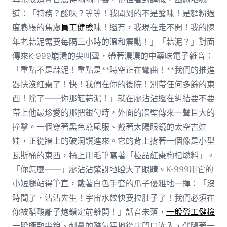
道：「特務？酸味？等等！我聞到的不是酸味！是麵粉過
度膨脹的焦慮
員工健檢
味！還有，我現在走不開！我的陳
年老蒜泥需要每隔三小時的溫和震動！」「蒜泥？」對面
傳來K-999崩潰的尖叫聲，帶著濃濃的中藥味電子雜音：
「重點不是蒜泥！重點是**時空正在彎曲！**我們的推進
器快沒紅棗了！快！我們在你的後院！別帶任何多餘的東
西！除了——你那缸蒜泥！」就在廖沾沾還在糾結要不要
帶上他最珍愛的那把銀勺時，外面的牆壁傳來一聲巨大的
撞擊。一個穿著黑色燕尾服、戴著太陽眼鏡的太空吉娃
娃，正從牆上的破洞鑽進來。它的背上揹著一個像是小型
瓦斯桶的東西，桶上用毛筆寫著「極品紅棗枸杞燃料」。
「你怎麼——」廖沾沾驚訝地瞪大了眼睛。K-999用它的
小短腿站得筆直，戴著白色手套的爪子優雅地一揮：「沒
時間了，沾沾先生！宇宙水餃快要拉肚子了！我們必須在
你被醋酸離子炮鎖定前離開！」話音未落，
一般勞工健檢
一股極致尖銳、刺鼻的酸氣猛地從店門口灌入，伴隨著一