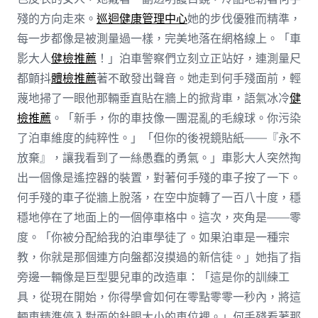
殘的方向走來。
巡迴健康管理中心
她的步伐優雅而精準，
每一步都像是被測量過一樣，完美地落在網格線上。「車
影大人
健檢推薦
！」泊車警察們立刻立正站好，連測量尺
都顫抖
體檢推薦
著不敢發出聲音。她走到何手殘面前，輕
蔑地掃了一眼他那輛垂直貼在牆上的掀背車，語氣冰冷
健
檢推薦
。「新手，你的車技像一團混亂的毛線球。你污染
了泊車維度的純粹性。」「但你的後視鏡貼紙——『永不
放棄』，讓我看到了一絲愚蠢的勇氣。」車影大人突然掏
出一個像是遙控器的裝置，對著何手殘的車子按了一下。
何手殘的車子從牆上脫落，在空中旋轉了一百八十度，穩
穩地停在了地面上的一個停車格中。這次，夾角是——零
度。「你被分配給我的泊車學徒了。如果泊車是一種宗
教，你就是那個連方向盤都沒摸過的新信徒。」她指了指
旁邊一輛像是巨型嬰兒車的改造車：「這是你的訓練工
具，從現在開始，你得學會如何在零點零零一秒內，將這
輛車精準停入對面的針眼大小的車位裡。」何手殘看著那