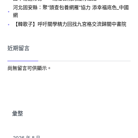
河北固安縣：聚“頭查包養網雁”協力 添幸福底色_中國
網
【韓歌子】呼吁關學精力回找九宮格交流歸關中書院
近期留言
尚無留言可供顯示。
彙整
2026 年 8 月