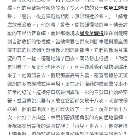
檔。他的車載語音系統發出了令人不快的女
一般勞工體檢
聲：「警告，後方障礙物距離：無限趨近於零。」「請考
慮放棄治療。」他忽略了警告，開始緩慢地倒車。他最討
厭的不是語音系統，而是那兩塊永
餐飲業體檢
遠在關鍵時
刻自動收折的後視鏡。當他需要它們來判斷車體與那座價
值不菲的銅製獨角獸雕像之間的距離時，它們卻像兩片羞
澀的耳朵一樣，優雅地縮了回去。同時發出低語：「你還
是別看了，反正你也停不好。」何手殘感覺心臟快要跳出
來了。他轉頭看去，發現那座高聳入雲、覆蓋著鏽跡斑斑
鐵網的多層機械式停車塔，正在那片窄巷的盡頭散發出不
正常的綠光。這棟停車塔是個異類，它的三號車位始終空
著，並且傳說只要有人敢在它面前失敗十八次，就會被傳
送到一個泊車地獄。他已經失敗了十七次。現在是第十八
次。他打了方向盤，車頭朝著銅獨角獸的方向猛地偏轉。
後視鏡發出最後的溫柔提醒：「再見，世界。」他沒有撞
上獨角獸，但他那顫抖的車尾卻擦到了停車塔三號車位入