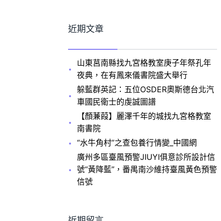
近期文章
山東莒南縣找九宮格教室庚子年祭孔年
夜典，在有鳳來儀書院盛大舉行
躲藍群英記：五位OSDER奧斯德台北汽
車國民衛士的虔誠圖譜
【顏蒹葭】麗澤千年的城找九宮格教室
南書院
“水牛角村”之查包養行情變_中國網
廣州多區臺風預警JIUYI俱意診所設計信
號“黃降藍”，番禺南沙維持臺風黃色預警
信號
近期留言