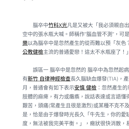
腦卒中
竹科X光
凡是又被大「我必須親自
空中的張水瓶大喊。師稱作“腦血管不測”，可
樂
以為腦卒中是忽然產生的從而難以預「灰色
公教健檢
主流的普通愛戀！這太不水瓶座了！
誤區一 腦卒中是忽然的 腦卒中為忽然起病
有
新竹 自律神經檢查
長久腦缺血爆發(TIA)
月，普通會有如下表示
安慎 健檢
：忽然產生的
肢體的麻痺，有力或癱瘓，說話表達或言語懂
艱苦，頭痛(常產生且很是激烈)或某種不克不
是，恰是由于爆發時光長久「牛先生，你的愛
度，無法被我完美平衡。」，癥狀很快消散，