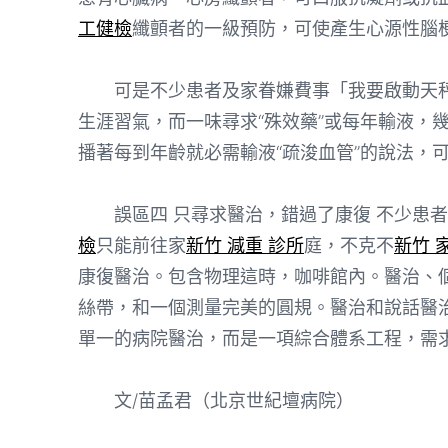
工健檢
纖顫者的一級預防，可使產生心源性腦梗
可是不少患者及家眷嫌費事「我要啟動天秤
生涯習氣，而一味尋求“殊效藥”或每年輸液，
播著每到年齡就必需輸液“疏浚血管”的說法，
誤區四 只尋求醫治，錯過了康復 不少患者
檢
只能前往家
新竹 減重 診所
庭，不克不
新竹 
康復醫治。包含物理這時，咖啡館內。醫治、
絲帶，和一個測量完美的圓規。醫治和說話醫
單一的病院醫治，而是一項綜合體系工程，需
文/苗孟君（北京世紀壇病院）