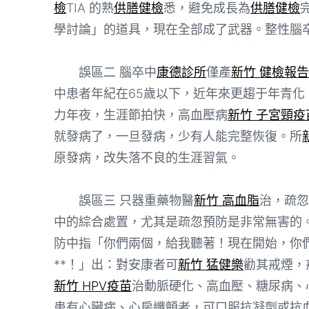
檢
TIA 的熟
供膳健檢
悉，避免成長為
供膳健檢
學討論」的道具，現在全部成了武器。整性腦
誤區二 腦卒中
康德診所
僅產
新竹 健檢報告
中患者年紀在65歲以下，近年來更趨于年青化
力年夜，生涯節拍快，高血壓病
新竹 子宮頸疫
就發病了，一旦發病，少有人能完整恢復。所
原發病，改失落不良的生涯習氣。
誤區三 只器重藥物醫
新竹 高血脂
治，疏忽
中的綜合處置，尤其是疏忽預防是非常無害的
防中指「你們兩個，給我聽著！現在開始，你
**！」出：對安康者可
新竹 猛健樂
勸其戒煙，
新竹 HPV疫苗
治動脈硬化、高血壓、糖尿病、
患有心臟病、心房纖顫者，可口服抗凝劑或抗