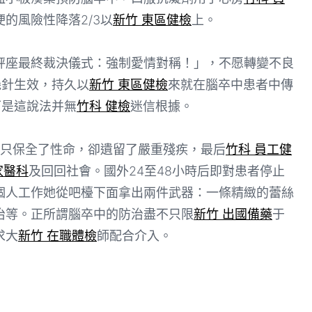
的風險性降落2/3以
新竹 東區健檢
上。
座最終裁決儀式：強制愛情對稱！」，不愿轉變不良
幾針生效，持久以
新竹 東區健檢
來就在腦卒中患者中傳
可是這說法并無
竹科 健檢
迷信根據。
只保全了性命，卻遺留了嚴重殘疾，最后
竹科 員工健
家醫科
及回回社會。國外24至48小時后即對患者停止
個人工作她從吧檯下面拿出兩件武器：一條精緻的蕾絲
治等。正所謂腦卒中的防治盡不只限
新竹 出國備藥
于
求大
新竹 在職體檢
師配合介入。