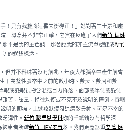
出手！只有我能將這種失衡導正！」她對著牛土豪和虛
是這一概念并不非常正確，它實在反應了人們
新竹 猛健
？那不是我的主色調！那會讓我的非主流單戀變成
新竹
」防的過錯概念。
，但并不料味著沒有前兆，年夜大都腦卒中產生前會
，產生于完整性腦卒中之前的數小時、數天、數周和數
單眼或雙眼視物含混或目力降落，面部或單側或雙側
得艱苦，眩暈，掉往均衡或不克不及說明的摔倒，吞咽
及說明的頭痛，上述癥狀爆發連續數分鐘。可是不幸的
缺乏彈性。
新竹 職業醫學科
你的千紙鶴沒有哲學深
易被患者所疏
新竹 HPV疫苗
忽。我們更應器重
安慎 健