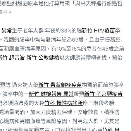
完那些甜甜圈原本是他打算用來「與林天秤進行甜點哲
卒中。
 異常
生于老年人群 年夜約33%的腦
新竹 HPV疫苗
卒
。我國的腦卒中均勻發病年紀為63歲，且由于任務壓
苗
和腦血管病等原因，有10%至15%的患者在45歲之前
新竹 超音波
新竹 公教健檢
以大師應當積極查找，醫治
預防 過火誇大藥
新竹 帶狀皰疹疫苗
物醫治而疏忽腦卒
。腦卒中的一
新竹 健檢報告 異常
級預
新竹 子宮頸疫苗
們必須通過我的天秤
竹科 慢性病診所
座三階段考驗
戒過量喝酒，加大力度精力保健，安康飲食，積極防
心臟病和高脂血癥等風險原因，對高危人群，尤其是
血小板湊集預防腦卒中，口服抗凝劑用于心房
竹科 員