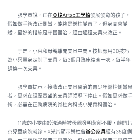
張學軍說，正在
亞梭Artso工學椅
發展發育的孩子，
假如做手術改正側彎，能夠是脊柱變直了，但身高會變
矮，最好的措施是守舊醫治，經由過程支具來改正。
于是，小葉和母親離開支具中間。技師應用3D技巧
為小葉量身定制了支具，每3個月臨床復查一次，每半年
調換一次支具。
張學軍提示，接收改正支具醫治的青少年脊柱側彎患
者，需求在經歷豐盛的支具師領導下停止。假如需求做手
術，必需在正軌病院的脊柱內科或小兒骨科醫治。
11歲的小雯由於洗澡時被母親發明背部不服，離開北
京兒童病院就診。X光片顯示脊柱曾
辦公家具
經有35度側