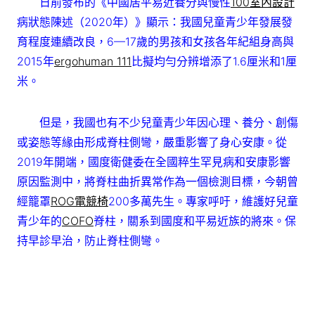
日前發布的《中國居平易近養分與慢性
100室內設計
病狀態陳述（2020年）》顯示：我國兒童青少年發展發
育程度連續改良，6—17歲的男孩和女孩各年紀組身高與
2015年
ergohuman 111
比擬均勻分辨增添了1.6厘米和1厘
米。
但是，我國也有不少兒童青少年因心理、養分、創傷
或姿態等緣由形成脊柱側彎，嚴重影響了身心安康。從
2019年開端，國度衛健委在全國粹生罕見病和安康影響
原因監測中，將脊柱曲折異常作為一個檢測目標，今朝曾
經籠罩
ROG電競椅
200多萬先生。專家呼吁，維護好兒童
青少年的
COFO
脊柱，關系到國度和平易近族的將來。保
持早診早治，防止脊柱側彎。