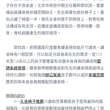
子存在不良坐姿。北京市疾控中間主任醫師郭欣說，重要
緣由是課桌椅存儲空間缺乏，先生將書包放在椅子上，書
包占據了椅面一半，使先生身材靠不到椅背上，對脊柱無
法構成有用支持。這種坐姿構成習氣后，使得哈腰、駝
背、脊柱病變產生的情形增添。
郭欣說，依照國度尺度黌舍課桌椅效能尺寸請求，課
桌椅有11個型號，可以知足分歧身高先生的需求，從1.13
米至1.8米以上的孩子都應當有合適本身身高的課桌椅
歐
德系統傢俱
。黌舍每學期都應該對先生的課桌椅高度停止
特性化調劑，包管每個
辦公家具
孩子都可以或許
幸福空間
應用到與本身身高相婚配的課桌椅。
Wilkhahn
0—
久坐椅子推薦
10歲和芳華期是孩子發育最快的兩
個階段，也是脊柱側彎度數增加最快時摩羯座們停止了原