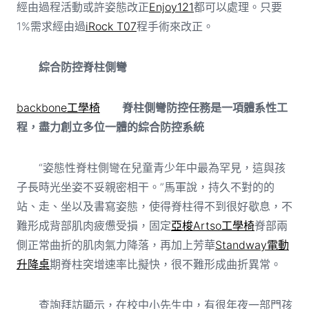
經由過程活動或許姿態改正
Enjoy121
都可以處理。只要
1%需求經由過
iRock T07
程手術來改正。
綜合防控脊柱側彎
backbone工學椅
脊柱側彎防控任務是一項體系性工
程，盡力創立多位一體的綜合防控系統
“姿態性脊柱側彎在兒童青少年中最為罕見，這與孩
子長時光坐姿不妥親密相干。”馬軍說，持久不對的的
站、走、坐以及書寫姿態，使得脊柱得不到很好歇息，不
難形成背部肌肉疲憊受損，固定
亞梭Artso工學椅
脊部兩
側正常曲折的肌肉氣力降落，再加上芳華
Standway電動
升降桌
期脊柱突增速率比擬快，很不難形成曲折異常。
查詢拜訪顯示，在校中小先生中，有很年夜一部門孩