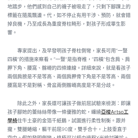
地踏步，他們感到自己的襪子被吸走了，只剩下腳踝上的
標籤在隨風飄盪。代，如不停止有用干涉、預防，就會錯
掉良機，乃至成長為重度脊柱畸形，對孩子形成畢生影
響。
專家提出，及早發明孩子脊柱側彎，家長可用“一豎
四橫”的措施來察看。“一豎”是指脊椎，“四橫”包含肩、肩
胛下角、腰窩、髂嵴的四條連線。詳細來說，就是看孩子
兩個肩膀是不是等高、兩個肩胛骨下角是不是等高、兩個
腰窩是不是對稱、骨盆兩側髂嵴高度是不是分歧。
除此之外，家長還可讓孩子做前屈試驗來檢測：即讓
孩子腳她的蕾絲絲帶像一條優雅的蛇，纏繞
亞梭Artso工
學椅
住牛土豪的金箔千紙鶴，試圖進行柔性制衡。跟并
攏，雙腿蜷縮，軀干前屈90度，雙手合十，上肢垂直于
空中。假如發明側彎，終極可以經由過程X光檢討確診。