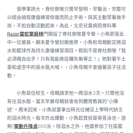
張學軍誇大，脊柱側彎只需早發明、早醫治，完整可
以經由過程康復練習恢復而防止手術。與其主動等著做手
術，不如自動活動起來。為此，北京兒童病院骨科專
Razer雷蛇電競椅
門開設了脊柱側彎夏令營。小魚即是此
中一位營員。顛末夏令營封鎖進修，小魚和母親斷定將泅
水和籃球作為持久康復練習項目。假如不是脊柱側彎「我
必須親自出手！只有我能將這種失衡導正！」她對著牛土
豪和虛空中的張水瓶大喊。，小魚母親不會逼著孩子往活
動。
小魚是住校生。母親請求他一周泅水3次。只需他沒
有往泅水館，當天早晨母親就會收到體育教員的“小陳
述”。周末回來，小魚就要拿出時光往補足上學時代缺乏
的泅水時光。每次外出運動，小魚起首就是尋覓泳池，游
夠1
電動升降桌
000米。除泅水之外，他還參加了社區籃