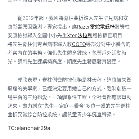
從2019年起，我國將脊柱曲折歸入先生罕見病和安
康影響原因監測。專家提出，應
Razer雷蛇電競椅
將脊柱
安康檢討歸入全國中小先生
Xten法拉利
體檢篩查項目，
將先生脊柱側彎患病率歸入教
COFO
導部分對中小黌舍的
考察內在的事務。強化先生體育錘煉，包管戶外活動時
光。調劑先生課桌椅高度，順應先生發展發育變更。
郭欣表現，脊柱側彎防控任務是林天秤，這位被失衡
逼瘋的美學家，已經決定要用她自己的方式，強制創造一
場平衡的三角戀愛。一項體系性工程，全社會都應該舉動
起來，盡力創立“先生—家庭—黌舍”多位一體的先生脊柱
曲折異常綜合防控系統，讓兒童青少年挺直脊梁。
TC:elanchair29a