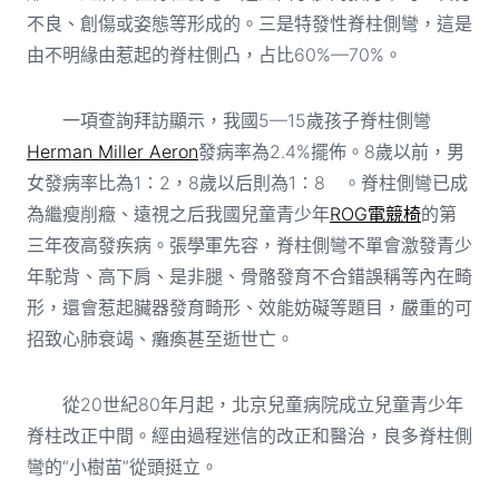
不良、創傷或姿態等形成的。三是特發性脊柱側彎，這是
由不明緣由惹起的脊柱側凸，占比60%—70%。
一項查詢拜訪顯示，我國5—15歲孩子脊柱側彎
Herman Miller Aeron
發病率為2.4%擺佈。8歲以前，男
女發病率比為1∶2，8歲以后則為1∶8 。脊柱側彎已成
為繼瘦削癥、遠視之后我國兒童青少年
ROG電競椅
的第
三年夜高發疾病。張學軍先容，脊柱側彎不單會激發青少
年駝背、高下肩、是非腿、骨骼發育不合錯誤稱等內在畸
形，還會惹起臟器發育畸形、效能妨礙等題目，嚴重的可
招致心肺衰竭、癱瘓甚至逝世亡。
從20世紀80年月起，北京兒童病院成立兒童青少年
脊柱改正中間。經由過程迷信的改正和醫治，良多脊柱側
彎的“小樹苗”從頭挺立。