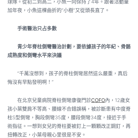
球隊。從初二到高二，小魚一向保持了4年。跟著活動量
加年夜，小魚這棵曲折的“小樹”又從頭長直了。
手術醫治只占多數
青少年脊柱側彎醫治計劃，要依據孩子的年紀、骨骼
成熟度和側彎水平來決議
“千萬沒想到，孩子的脊柱側彎居然這么嚴重，真后
悔沒有早點發明啊！”
在北京兒童病院脊柱側彎康復門診
COFO
內，12歲女
孩小葉雙肩不等高、腰線不合錯誤稱，被診斷患有中度脊
柱S型側彎，胸段側彎35度，腰段側彎34度，接近于手
術指征。一想到女兒的脊柱要被釘上一顆顆改正鋼釘，再
扭轉改正，小葉母親心里很是不安。