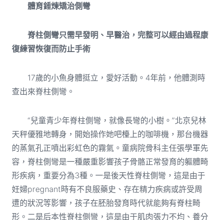
體育錘煉矯治側彎
脊柱側彎只需早發明、早醫治，完整可以經由過程康
復練習恢復而防止手術
17歲的小魚身體挺立，愛好活動。4年前，他體測時
查出來脊柱側彎。
“兒童青少年脊柱側彎，就像長彎的小樹。”北京兒林
天秤優雅地轉身，開始操作她吧檯上的咖啡機，那台機器
的蒸氣孔正噴出彩虹色的霧氣。童病院骨科主任張學軍先
容，脊柱側彎是一種嚴重影響孩子骨骼正常發育的軀體畸
形疾病，重要分為3種。一是後天性脊柱側彎，這是由于
妊婦pregnant時有不良服藥史、存在精力疾病或許受周
遭的狀況等影響，孩子在胚胎發育時代就能夠有脊柱畸
形。二是后本性脊柱側彎，這是由于肌肉張力不均、養分