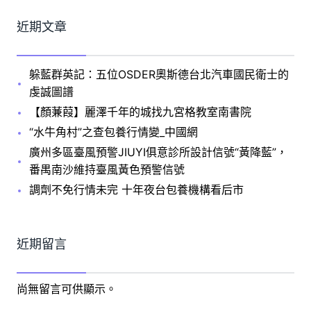
近期文章
躲藍群英記：五位OSDER奧斯德台北汽車國民衛士的
虔誠圖譜
【顏蒹葭】麗澤千年的城找九宮格教室南書院
“水牛角村”之查包養行情變_中國網
廣州多區臺風預警JIUYI俱意診所設計信號“黃降藍”，
番禺南沙維持臺風黃色預警信號
調劑不免行情未完 十年夜台包養機構看后市
近期留言
尚無留言可供顯示。