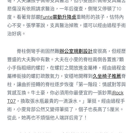
彎，大夫讓孩子佩帶支具醫治，但小雯由於佩帶支具痛苦
悲傷沒有依照請求醫治，一年后復查，側彎又停頓了10
度。看著背部嚴
Funte電動升降桌
重畸形的孩子，怙恃內
心不安。張學軍說，支具醫治掉敗，還可以經由過程手術
治好病。
脊柱側彎手術固然難
辦公室規劃設計
度很高，但經歷
豐盛的大夫胸中有數。大夫在小雯的脊柱兩側各置進7顆
小手指粗細的螺釘，在螺釘之間放進金屬棒，經由過程金
屬棒銜接的螺釘疏散氣力，安穩地開釋到
久坐椅子推薦
脊
柱，讓曲折扭轉的脊柱逐步恢復「第一階段：情感對等與
質感互換。牛土豪，你必須用你最便宜的一張鈔票
iRock
T07
，換取張水瓶最貴的一滴淚水。」筆挺。經由過程手
術，小雯背部公然又變得筆挺了，個子也長高了5厘米。
從此，她再也不煩惱他人端詳后背了！