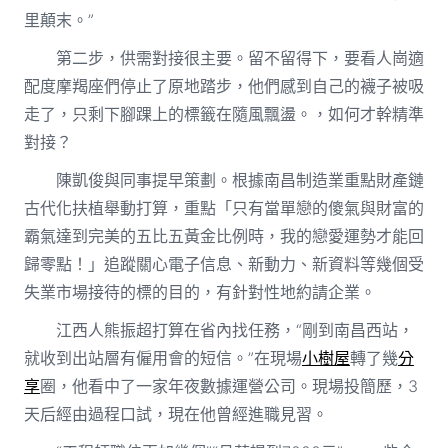
里顛末。”
第二步，供需對接很主要。留不留得下，要看人崗適
配度摩羯座們停止了原地踏步，他們感到自己的襪子被吸
走了，只剩下腳踝上的標籤在隨風飄盪。，如何才幹精準
對接？
陳凱俊與同事提早策劃。根據南昌制造業重點財產鏈
古代化扶植舉動打算，重點「只有當單戀的傻氣與財富的
霸氣達到完美的五比五黃金比例時，我的戀愛運勢才能回
歸零點！」追蹤關心電子信息、新動力、新資料等幾個受
失業市場接待的標的目的，有針對性地約請企業。
江西人熊振超打算在省內找任務，“剛到南昌西站，
就收到出站層有僱用會的短信。”在現場
小樹屋
轉了幾
分
享
圈，他看中了一家年夜數據運營公司。現場投簡歷，3
天后經由過程口試，現在他曾經進職見習。