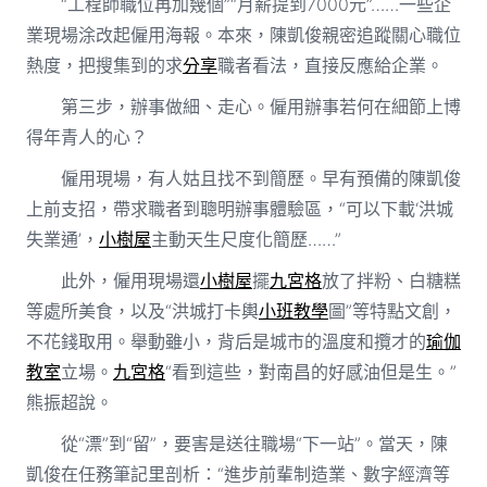
“工程師職位再加幾個”“月薪提到7000元”……一些企
業現場涂改起僱用海報。本來，陳凱俊親密追蹤關心職位
熱度，把搜集到的求
分享
職者看法，直接反應給企業。
第三步，辦事做細、走心。僱用辦事若何在細節上博
得年青人的心？
僱用現場，有人姑且找不到簡歷。早有預備的陳凱俊
上前支招，帶求職者到聰明辦事體驗區，“可以下載‘洪城
失業通’，
小樹屋
主動天生尺度化簡歷……”
此外，僱用現場還
小樹屋
擺
九宮格
放了拌粉、白糖糕
等處所美食，以及“洪城打卡輿
小班教學
圖”等特點文創，
不花錢取用。舉動雖小，背后是城市的溫度和攬才的
瑜伽
教室
立場。
九宮格
“看到這些，對南昌的好感油但是生。”
熊振超說。
從“漂”到“留”，要害是送往職場“下一站”。當天，陳
凱俊在任務筆記里剖析：“進步前輩制造業、數字經濟等