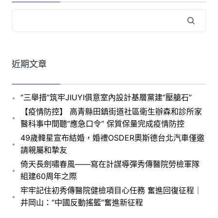
近期文章
“三舉措”筑牢JIUYI俱意室內設計基層黨建“壓艙石”
【疫情防控】 高青縣田鎮街道社區衛生辦森和診所家
醫科事中間聽“應急口令” 保質保量完成疫情防控
49歲韓星宣布結婚，婚禮OSDER奧斯德台北汽車僅邀
請親屬和摯友
倚天長劍嘯春風——寫在計謀導彈秀傳醫院勞檢軍隊
組建60周年之際
牢牢記住初秀傳醫院健檢項目心任務 奮進回復征程｜
井岡山：“中國反動搖籃”奮進新征程