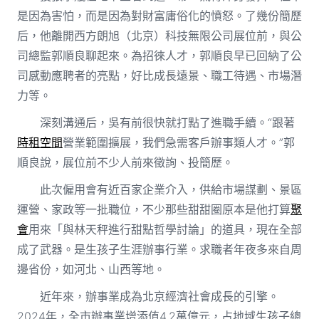
是因為害怕，而是因為對財富庸俗化的憤怒。了幾份簡歷
后，他離開西方朗旭（北京）科技無限公司展位前，與公
司總監郭順良聊起來。為招徠人才，郭順良早已回納了公
司感動應聘者的亮點，好比成長遠景、職工待遇、市場潛
力等。
深刻溝通后，吳有前很快就打點了進職手續。“跟著
時租空間
營業範圍擴展，我們急需客戶辦事類人才。”郭
順良說，展位前不少人前來徵詢、投簡歷。
此次僱用會有近百家企業介入，供給市場謀劃、景區
運營、家政等一批職位，不少那些甜甜圈原本是他打算
聚
會
用來「與林天秤進行甜點哲學討論」的道具，現在全部
成了武器。是生孩子生涯辦事行業。求職者年夜多來自周
邊省份，如河北、山西等地。
近年來，辦事業成為北京經濟社會成長的引擎。
2024年，全市辦事業增添值4.2萬億元，占地域生孩子總