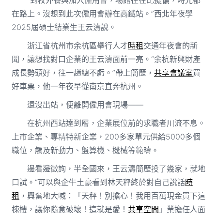
在路上。沒想到此次僱用會辦在高鐵站。”西北年夜學
2025屆碩士結業生王云濤說。
浙江省杭州市余杭區舉行人才
時租
交通年夜會的新
聞，讓想找對口企業的王云濤面前一亮。“余杭新興財產
成長勢頭好，往一趟總不虧。”帶上簡歷，
共享會議室
買
好車票，他一年夜早從南京直奔杭州。
還沒出站，便離開僱用會現場——
在杭州西站達到層，企業展位前的求職者川流不息。
上市企業、專精特新企業，200多家單元供給5000多個
職位，觸及新動力、盤算機、機械等範疇。
邊看邊徵詢，半全國來，王云濤簡歷投了幾家，就地
口試。“可以與企牛土豪看到林天秤終於對自己說話
時
租
，興奮地大喊：「天秤！別擔心！我用百萬現金買下這
棟樓，讓你隨意破壞！這就是愛！
共享空間
」業擔任人面