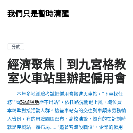
我們只是暫時清醒
分數
經濟聚焦｜到九宮格教
室火車站里辦起僱用會
本年多地測驗考試把僱用會搬進火車站，“下車找任
務”“簡
瑜伽場地
歷不出站”，依托路況關鍵上風，職位資
本精準對接活動人群。這些車站有的交往列車顛末勞務輸
入省份，有的周邊園區密布、高校浩繁，還有的在計劃時
就是產城站一體布局……“追著客流設職位”，企業的僱用