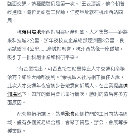
臨面交通，這種體驗仍是第一次。”王云濤說，他今朝曾
經進職，職位是研發工程師，任務地址就在杭州西站四
周。
杭
時租場地
州西站周邊財產旺盛、人才集聚——距將
來科技城2公里，浙年夜校友企業總部經濟園3公里，良
渚試驗室4公里……產城站融會，杭州西站像一座磁場，
吸引了一批科創企業和科研平臺。
“有企業提出，可否直接在站里停止人才交通和商務
洽商？如許大師都便利。”余杭區人社局相干擔任人說，
此次人才交通年夜會初步告竣意向近萬人。在企業提議
瑜
伽場地
下，如許的僱用會已舉行屢次，勝利的背后有多方
面原因。
配套舉措措施上，站房
聚會
兩側拉開的工具向站場區
域，設有多個貿易綜合體，會聚了貿易、辦公、會展等多
種業態。