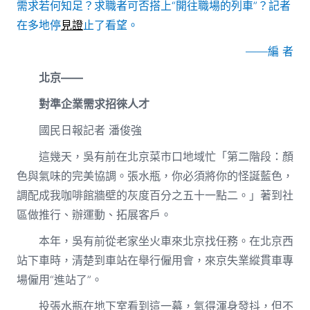
需求若何知足？求職者可否搭上“開往職場的列車”？記者
在多地停
見證
止了看望。
——編 者
北京——
對準企業需求招徠人才
國民日報記者 潘俊強
這幾天，吳有前在北京菜市口地域忙「第二階段：顏
色與氣味的完美協調。張水瓶，你必須將你的怪誕藍色，
調配成我咖啡館牆壁的灰度百分之五十一點二。」著到社
區做推行、辦運動、拓展客戶。
本年，吳有前從老家坐火車來北京找任務。在北京西
站下車時，清楚到車站在舉行僱用會，來京失業縱貫車專
場僱用“進站了”。
投張水瓶在地下室看到這一幕，氣得渾身發抖，但不