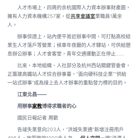
人才市場上，四周的余杭國際人力資本辦事財產園，
擁有人力資本機構257家，從
共享會議室
業職員1萬余
人。
辦事保證上，站內便平易近辦事中間，可打點高校結
業生人才落戶等營業；候車年夜廳的人才驛站，可供給憩
息辦公辦事；人才會客堂，青年交通運動正在停止……
比來，本地組織、人社部分及杭州西站關鍵管委會，
正籌建高鐵站人才綜合辦事臺，“面向硬科技企業”“供給
一站式辦事”成為接上去人才辦事的重點發力標的目的。
江東北昌——
用辦事
家教
博得求職者的心
國民日報記者 周歡
告竣失業意向203人，“洪城失業通”新增注冊用戶
496人，政策徵詢1000余人次……
個人空間
一場“洪漂人