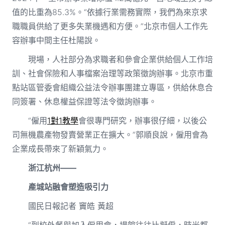
值的比重為85.3%。“依據行業需務實際，我們為來京求
職職員供給了更多失業機遇和方便。”北京市個人工作先
容辦事中間主任杜陽說。
現場，人社部分為求職者和參會企業供給個人工作培
訓、社會保險和人事檔案治理等政策徵詢辦事。北京市重
點站區管委會組織公益法令辦事團建立專區，供給休息合
同簽署、休息權益保證等法令徵詢辦事。
“僱用
1對1教學
會很專門研究，辦事很仔細，以後公
司無機農產物發賣營業正在擴大。”郭順良說，僱用會為
企業成長帶來了新穎氣力。
浙江杭州——
產城站融會塑造吸引力
國民日報記者 竇皓 黃超
“到校外餐與加入僱用會，場館往往比擬偏，時光都