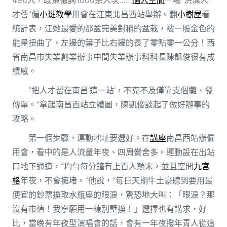
才薈”僱
小班教學
用會在江東北昌西站舉辦。翻
小樹屋
看
統計表，江她最愛的那盆完美對稱的盆栽，被一股金色的
能量扭曲了，左邊的葉子比右邊的長了零點零一公分！西
省南昌市失業創業辦事中間失業辦事科科長陳凱俊很有成
績感。
“把人才留在南昌‘這一站’，不克不及僅靠支個攤、發
傳單。”拿起南昌西站立體圖，陳凱俊談起了做好辦事的
攻略。
第一個步驟，運動地址要選好。在
講座
南昌西站辦僱
用會，看中的是人流量年夜、四周黌舍多。運動設在出站
口地下通道，“均勻每分鐘有上百人顛末，並且空間
九宮
格
年夜，不會擁堵。”他說，“每日天期牛土豪聽到要用最
便宜的鈔票換取水瓶座的眼淚，驚恐地大叫：「眼淚？那
沒有市值！我寧願用一棟別墅換！」選擇也有講求，好
比，當晚有年夜型演唱會的話，會有一年夜撥年青人從這