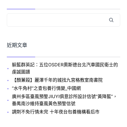
近期文章
躲藍群英記：五位OSDER奧斯德台北汽車國民衛士的
虔誠圖譜
【顏蒹葭】麗澤千年的城找九宮格教室南書院
“水牛角村”之查包養行情變_中國網
廣州多區臺風預警JIUYI俱意診所設計信號“黃降藍”，
番禺南沙維持臺風黃色預警信號
調劑不免行情未完 十年夜台包養機構看后市