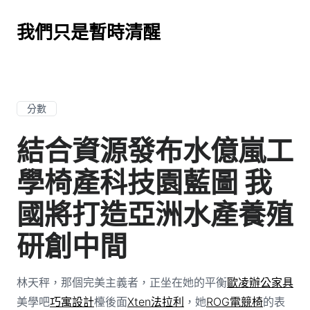
我們只是暫時清醒
分數
結合資源發布水億嵐工
學椅產科技園藍圖 我
國將打造亞洲水產養殖
研創中間
林天秤，那個完美主義者，正坐在她的平衡
歐凌辦公家具
美學吧
巧寓設計
檯後面
Xten法拉利
，她
ROG電競椅
的表