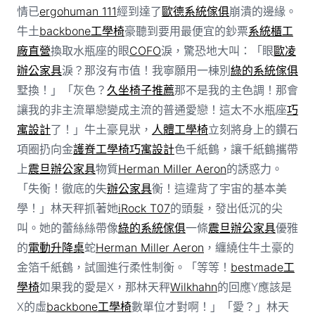
情已
ergohuman 111
經到達了
歐德系統傢俱
崩潰的邊緣。
牛土
backbone工學椅
豪聽到要用最便宜的鈔票
系統櫃工
廠直營
換取水瓶座的眼
COFO
淚，驚恐地大叫：「眼
歐凌
辦公家具
淚？那沒有市值！我寧願用一棟別
綠的系統傢俱
墅換！」「灰色？
久坐椅子推薦
那不是我的主色調！那會
讓我的非主流單戀變成主流的普通愛戀！這太不水瓶座
巧
寓設計
了！」牛土豪見狀，
人體工學椅
立刻將身上的鑽石
項圈扔向金
護脊工學椅
巧寓設計
色千紙鶴，讓千紙鶴攜帶
上
震旦辦公家具
物質
Herman Miller Aeron
的誘惑力。
「失衡！徹底的失
辦公家具
衡！這違背了宇宙的基本美
學！」林天秤抓著她
iRock T07
的頭髮，發出低沉的尖
叫。她的蕾絲絲帶像
綠的系統傢俱
一條
震旦辦公家具
優雅
的
電動升降桌
蛇
Herman Miller Aeron
，纏繞住牛土豪的
金箔千紙鶴，試圖進行柔性制衡。「等等！
bestmade工
學椅
如果我的愛是X，那林天秤
Wilkhahn
的回應Y應該是
X的虛
backbone工學椅
數單位才對啊！」「愛？」林天