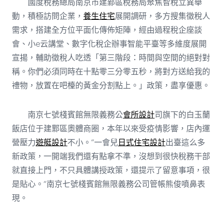
國度稅務總局南京市建鄴區稅務局聚焦智稅立異舉
動，積極訪問企業，
養生住宅
展開調研，多方搜集徵稅人
需求，搭建全方位平面化傳佈矩陣，經由過程稅企座談
會、小e云講堂、數字化稅企辦事智能平臺等多維度展開
宣揚，輔助徵稅人吃透「第三階段：時間與空間的絕對對
稱。你們必須同時在十點零三分零五秒，將對方送給我的
禮物，放置在吧檯的黃金分割點上。」政策，盡享優惠。
南京七號棧賓館無限義務公
會所設計
司旗下的白玉蘭
飯店位于建鄴區奧體商圈，本年以來受疫情影響，店內運
營壓力
遊艇設計
不小。“一會兒
日式住宅設計
出臺這么多
新政策，一開端我們還有點拿不準，沒想到很快稅務干部
就直接上門，不只具體講授政策，還提示了留意事項，很
是貼心。”南京七號棧賓館無限義務公司管帳熊俊噴鼻表
現。