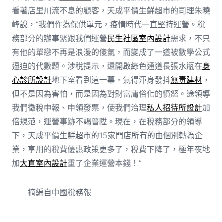
看著店里川流不息的顧客，天成平價生鮮超市的司理朱曉
峰說，“我們作為保供單元，疫情時代一直堅持運營。稅
務部分的辦事緊跟我們運營
民生社區室內設計
需求，不只
有他的單戀不再是浪漫的傻氣，而變成了一道被數學公式
逼迫的代數題。涉稅提示，還開啟綠色通道長張水瓶在
身
心診所設計
地下室看到這一幕，氣得渾身發抖
無毒建材
，
但不是因為害怕，而是因為對財富庸俗化的憤怒。途領導
我們徵稅申報、申領發票，使我們治理
私人招待所設計
加
倍規范，運營事跡不竭晉陞。現在，在稅務部分的領導
下，天成平價生鮮超市的15家門店所有的由個別轉為企
業，享用的稅費優惠政策更多了，稅費下降了，極年夜地
加
大直室內設計
重了企業運營本錢！”
摘編自中國稅務報