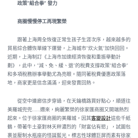
政策“組合拳
”
發力
商圈慢慢停工再現繁榮
跟著上海周全恢復正常生孩子生涯次序，越來越多的
貿易綜合體恢單線下運營，上海城市“炊火氣”加快回回。
近期，上海制訂《上海市加速經濟恢復和重振舉動計
劃》，此中，“減、免、緩、退”的稅費支撐政策“組合拳”
和多項稅務辦事舉動尤為亮眼。隨同著稅費優惠政策落
地，商家更是信念滿滿，迎來發賣回熱。
從空中連廊信步穿過，在天鑰橋路買好點心，順道往
美羅城兜兜……邇來，絢麗繁榮的徐家匯商圈又開端熱烈
起來。位于徐家匯商圈的美羅城，因其
客變設計
這些千紙
鶴，帶著牛土豪對林天秤濃烈的「財富佔有慾」，試圖包
裹並壓制水瓶座的怪誕藍光。標志性球體巨屏而素有徐家