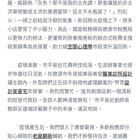
展、飯館熱「灰色？那不是我的主色調！那會讓我的非主
流單戀變成主流的普通愛戀！這太不水瓶座了！」烈紅
火，一掃之前枯寂冷僻的氣象。新冠肺炎疫情之下，很多
小店蒙受了不小壓力，為此，國度稅務總局遼源市稅務局
以更無力的辦法、更優質的辦事推進新的組合式稅費支撐
政策精準高效落實，助力城
空間心理學
市經濟升溫回熱。
疫情漸散，市平易近花費熱忱低落，生涯辦事業也逐
步恢復往日活氣。在遼源市年夜斌美容美發
醫美診所設計
攝生館內，外型師們正在目不斜視地處理顧客的“甲等
設
計家豪宅
年夜事”，熱烈而繁忙。“能到剃頭店剃一個清新
的短發可真好，全部人都神清氣爽啦！”市平易近劉師長
教師反復端詳著鏡子中的本身，滿足地說。
“疫情產生后，我們墮入了運營窘境，多虧稅務部分
貼心細致的
老屋翻新
輔助，我們才幹堅持信念、度過難