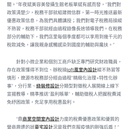
關。”年夜斌美容美發攝生館老板單斌有感而發，“我們對
政策清楚少，稅務干部就組建微信群，第一時光推送最新
優惠政策信息，為我們具體講授；我們對電子稅務局操縱
不熟習，稅務干部就經由過程錄像長途領導我們。在稅務
部分的輔助下，我們店里每個季度都可以享用到幾千元的
稅款減免，讓我親身感觸感染到國度的輔助與攙扶。”
針對小微企業和個別工商戶缺乏專門研究財政職員，
存在政策懂得不到位、辦稅操
loft風室內設計
縱不熟習等
情形，遼源市稅務部分經由過程“精緻化治理+特性化辦
事”，分行業、
綠裝修設計
分類型對徵稅人展開線上線下
宣揚教導，精準推送“盈利賬單”，輔助徵稅人把握稅費減
免紓困政策，充足享用稅惠盈利。
“鼎
商業空間室內設計
力度的稅費優惠政策和優質的
營商周遭的狀
豪宅設計
況是我們克服疫情的剛強后盾！”