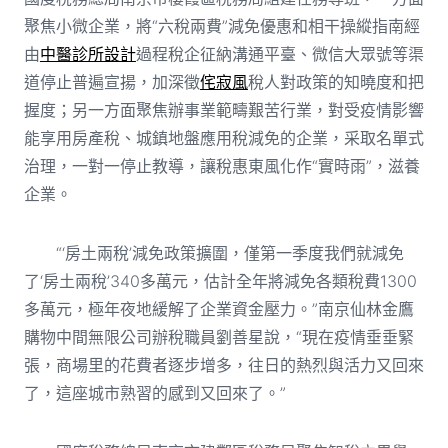
聚焦小微企業，將“六稅兩費”減免優惠和相干操縱指南經
由
中醫診所設計
過程稅企征納溝通平臺、微信大眾號等渠
道停止普遍宣揚，加深徵
侘寂風
稅人對政策的知曉度和把
握度；另一方面聚焦辦事業範疇艱苦行業，對受疫情影響
能享用房產稅、城鎮地盤應用稅減免的企業，采取名單式
治理，一對一停止教導，讓稅惠東風化作“實時雨”，滋養
企業。
“‘房土兩稅’減免政策擴圍，僅第一季度我們就減免
了‘房土兩稅’340多萬元，估計全年將減免各類稅費1300
多萬元，極年夜地緩解了企業資金壓力。”南京仙林金鷹
購物中間無限公司辦稅職員劉善星說，“現在疫情垂垂緊
張，商場里的花費者逐步增多，往日的熱烈與活力又回來
了，這座城市熟習的感到又回來了。”