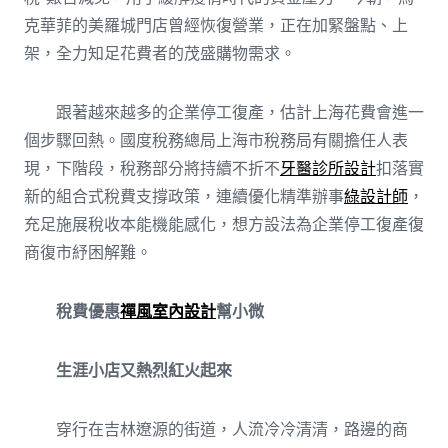
克華菲的美羅城門店曾經恢復營業，正在加緊盤點、上
架，全力知足花費者的茂盛購物需求。
跟著越來越多的企業停工復產，估計上海花費會進一
個步驟回熱。國度稅務總局上海市稅務局有關擔任人表
現，下階段，稅務部分將持續不折不
牙醫診所設計
扣落實
新的組合式稅費支撐政策，連續優化精準辦事
綠設計師
，
充足施展稅收本能機能感化，想方設法為企業停工復產復
商復市紓困解難。
稅費優惠
禪風室內設計
幫小微
生涯小店又熱烈紅火起來
穿行在吉林遼源的街道，人流冷冷清清，路邊的商