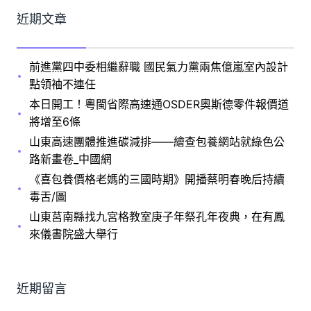
近期文章
前進黨四中委相繼辭職 國民氣力黨兩焦億嵐室內設計
點領袖不連任
本日開工！粵閩省際高速通OSDER奧斯德零件報價道
將增至6條
山東高速團體推進碳減排——繪查包養網站就綠色公
路新畫卷_中國網
《喜包養價格老媽的三國時期》開播蔡明春晚后持續
毒舌/圖
山東莒南縣找九宮格教室庚子年祭孔年夜典，在有鳳
來儀書院盛大舉行
近期留言