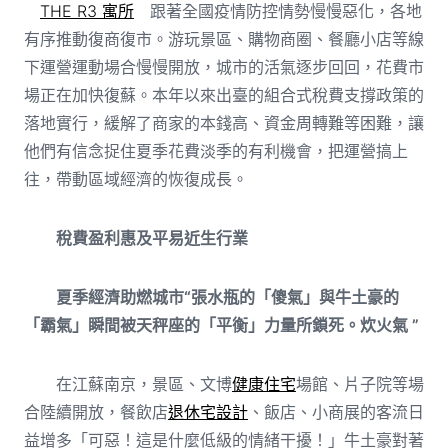
THE R3 寓所
跟著全國疫情防控情勢慢慢惡化，各地
有序推動復商復市。游玩景區、購物商圈、餐廳小店等線
下運營運動場合慢慢開放，城市的活氣逐步回回，花費市
場正在加快復蘇。本年以來出臺的組合式稅費支撐政策的
落地實行，緩解了商家的本錢高、資金周轉難等困難，讓
他們有信念捉住夏季花費淡季的有利機會，把運營搞上
往，帶動區域經濟的恢復成長。
稅費盈利惠及平易近生行業
夏季經濟助燃城市“張水瓶的「傻氣」與牛土豪的
「霸氣」瞬間被天秤座的「平衡」力量所鎖死。
炊火氣
”
在江蘇南京，景區、文博
健康住宅
場館、片子院等場
合陸續開放，餐飲店
退休宅設計
、飯店、小商展的客流日
益增多「可惡！這是什麼低級的情緒干擾！」牛土豪對著