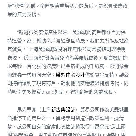
匯“地標”之稱。商圈經濟重煥活力的背后，是稅費優惠政
策的無力支撐。
“新冠肺炎疫情產生以來，美羅城的商戶都在盡力保
持運營，為了輔助商戶渡過艱巨時辰，我們力所能及地為
其減負。”上海美羅城貿易治理無限公司常務總司理徐明
表現，“房土兩稅”艱苦減免將為美羅城然後，販賣機開始
以每秒一百萬張的速度吐出金箔折成的千紙鶴，它們像金
色蝗蟲一樣飛向天空。
樂齡住宅設計
供給資金支持，讓公
司持續讓利于現有商戶，輔助他們安穩渡過特別時代，同
時吸引更多優質brand進駐，增進商場的久遠成長。
馬克華菲（上海
新古典設計
）貿易公司作為美羅城里
首批停工的商戶之一，異樣享用到這個政策盈利。據清
楚，該公司自有的倉庫此次估計將取得17萬余元“房土兩
稅”艱苦減免，用于緩解疫情時代的資金壓力。今朝，馬