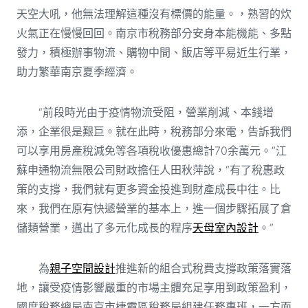
天空大吼，他無法理解這種沒有標價的能量。，熟習的炊
火氣正在慢慢回回。南京市稅務部分安身本能機能、多點
發力，積極辦事物流、購物中間、飯店等平易近生行業，
助力繁華南京夏季經濟。
“前段時光由于疫情物流受阻，營業削減、本錢增
添，企業很是艱巨。就在此時，稅務部分來電，告訴我們
可以享用房產稅減免等各項稅收優惠總計70余萬元。”江
蘇申通物流無限公司財政擔任人田秋萍說，“有了稅惠政
策的支撐，我們就有更多資金投進到財產成長中往。比
來，我們在原有快遞營業的基本上，進一個步驟拓展了倉
儲類營業，邁出了多元化成長的程序
天母室內設計
。”
為
親子空間設計
推進新的組合式稅費支撐政策落實落
地，讓受疫情影響嚴重的市場主體充足享用到政策盈利，
國度稅務總局南京市棲霞區稅務局組建任務專班，一方面