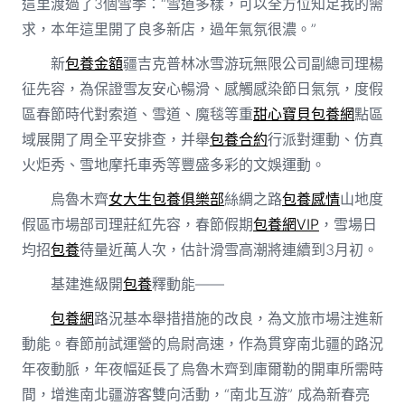
這里渡過了3個雪季：“雪道多樣，可以全方位知足我的需
求，本年這里開了良多新店，過年氣氛很濃。”
新
包養金額
疆吉克普林冰雪游玩無限公司副總司理楊
征先容，為保證雪友安心暢滑、感觸感染節日氣氛，度假
區春節時代對索道、雪道、魔毯等重
甜心寶貝包養網
點區
域展開了周全平安排查，并舉
包養合約
行派對運動、仿真
火炬秀、雪地摩托車秀等豐盛多彩的文娛運動。
烏魯木齊
女大生包養俱樂部
絲綢之路
包養感情
山地度
假區市場部司理莊紅先容，春節假期
包養網VIP
，雪場日
均招
包養
待量近萬人次，估計滑雪高潮將連續到3月初。
基建進級開
包養
釋動能——
包養網
路況基本舉措措施的改良，為文旅市場注進新
動能。春節前試運營的烏尉高速，作為貫穿南北疆的路況
年夜動脈，年夜幅延長了烏魯木齊到庫爾勒的開車所需時
間，增進南北疆游客雙向活動，“南北互游” 成為新春亮