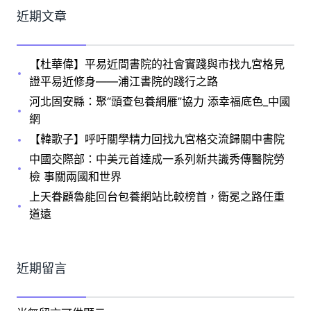
近期文章
【杜華偉】平易近間書院的社會實踐與市找九宮格見
證平易近修身——浦江書院的踐行之路
河北固安縣：聚“頭查包養網雁”協力 添幸福底色_中國
網
【韓歌子】呼吁關學精力回找九宮格交流歸關中書院
中國交際部：中美元首達成一系列新共識秀傳醫院勞
檢 事關兩國和世界
上天眷顧魯能回台包養網站比較榜首，衛冕之路任重
道遠
近期留言