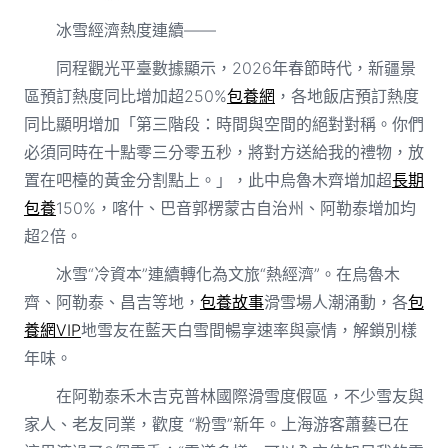
冰雪經濟熱度連續——
同程觀光平臺數據顯示，2026年春節時代，新疆景
區預訂熱度同比增加超250%
包養網
，各地飯店預訂熱度
同比顯明增加「第三階段：時間與空間的絕對對稱。你們
必須同時在十點零三分零五秒，將對方送給我的禮物，放
置在吧檯的黃金分割點上。」，此中烏魯木齊增加超
長期
包養
150%，喀什、巴音郭楞蒙古自治州、阿勒泰增加均
超2倍。
冰雪“冷資本”連續轉化為文旅“熱經濟”。在烏魯木
齊、阿勒泰、昌吉等地，
包養故事
滑雪場人潮涌動，各
包
養網VIP
地雪友在藍天白雪間暢享速率與豪情，解鎖別樣
年味。
在阿勒泰禾木吉克普林國際滑雪度假區，不少雪友與
家人、老友同業，歡度 “粉雪”新年。上海游客蕭藝已在