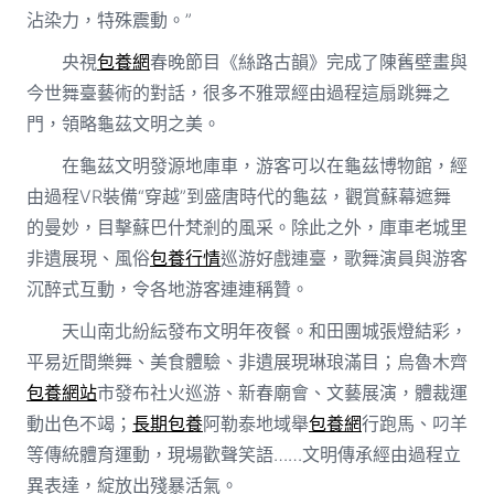
沾染力，特殊震動。”
央視
包養網
春晚節目《絲路古韻》完成了陳舊壁畫與
今世舞臺藝術的對話，很多不雅眾經由過程這扇跳舞之
門，領略龜茲文明之美。
在龜茲文明發源地庫車，游客可以在龜茲博物館，經
由過程VR裝備“穿越”到盛唐時代的龜茲，觀賞蘇幕遮舞
的曼妙，目擊蘇巴什梵剎的風采。除此之外，庫車老城里
非遺展現、風俗
包養行情
巡游好戲連臺，歌舞演員與游客
沉醉式互動，令各地游客連連稱贊。
天山南北紛紜發布文明年夜餐。和田團城張燈結彩，
平易近間樂舞、美食體驗、非遺展現琳琅滿目；烏魯木齊
包養網站
市發布社火巡游、新春廟會、文藝展演，體裁運
動出色不竭；
長期包養
阿勒泰地域舉
包養網
行跑馬、叼羊
等傳統體育運動，現場歡聲笑語……文明傳承經由過程立
異表達，綻放出殘暴活氣。