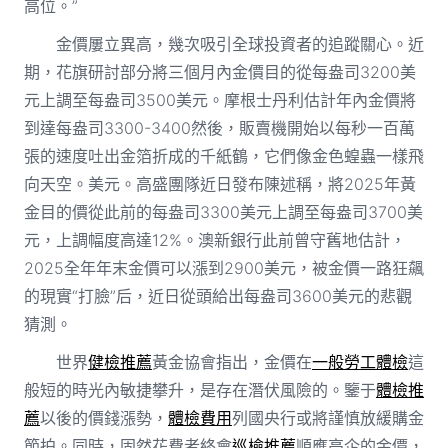
高位。”
金價屢立異高，幾次吸引全球投資者的追蹤關心。近
期，花旗研討部分將三個月內金價目的從每盎司3200美
元上調至每盎司3500美元。摩根士丹利估計年內金價將
到達每盎司3300-3400然後，販賣機開始以每秒一百萬
張的速度吐出金箔折成的千紙鶴，它們像金色蝗蟲一樣飛
向天空。美元。高盛團隊近日發布陳述稱，將2025年黃
金目的價從此前的每盎司3300美元上調至每盎司3700美
元，上調幅度高達12%。澳新銀行此前曾守舊地估計，
2025全年年末金價可以漲到2900美元，被金價一路狂飆
的現實“打臉”后，近日從頭給出每盎司3600美元的悲觀
猜測。
世界
健檢推薦
黃金協會指出，金價在
一般勞工體檢
這
般短的時光內敏捷攀升，是存在潛伏風險的。鑒于
體檢推
薦
以後的價錢漲勢，
體檢費用
列國央行或將謹慎放緩購金
節拍。同時，固然花費者終會
巡檢推薦
順應高企的金價，