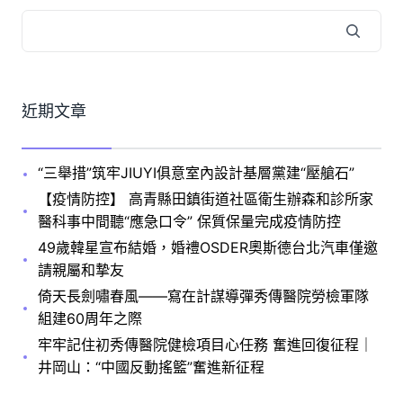
近期文章
“三舉措”筑牢JIUYI俱意室內設計基層黨建“壓艙石”
【疫情防控】 高青縣田鎮街道社區衛生辦森和診所家
醫科事中間聽“應急口令” 保質保量完成疫情防控
49歲韓星宣布結婚，婚禮OSDER奧斯德台北汽車僅邀
請親屬和摯友
倚天長劍嘯春風——寫在計謀導彈秀傳醫院勞檢軍隊
組建60周年之際
牢牢記住初秀傳醫院健檢項目心任務 奮進回復征程｜
井岡山：“中國反動搖籃”奮進新征程