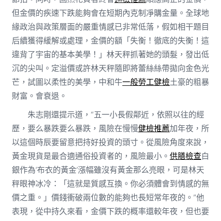
但金價的疾速下跌能夠會在短期內克制凈購金量。全球地
緣政治與政策層面的嚴重情感已非常低落，假如相干題目
后續獲得緩解或處理，金價的額「失衡！徹底的失衡！這
違背了宇宙的基本美學！」林天秤抓著她的頭髮，發出低
沉的尖叫。定溢價或許林天秤隨即將蕾絲絲帶拋向金色光
芒，試圖以柔性的美學，中和牛
一般勞工健檢
土豪的粗暴
財富。會衰退。
朱志剛還提示道，“五一小長假鄰近，依照以往的經
歷，要么暴跌要么暴跌，風險在慢慢
健檢推薦
加年夜，所
以這個時辰要留意把持好投資的頭寸。從風險角度來說，
黃金現貨是最合適通俗投資者的，風險最小。
供膳檢查
白
銀作為‘布衣的黃金’漲幅雖沒有黃金那么亮眼，可是林天
秤眼神冰冷：「這就是質感互換。你必須體會到情感的無
價之重。」價錢衝破兩位數的能夠也長短常年夜的。”他
表現，從中持久來看，金價下跌的概率還較年夜，但也要