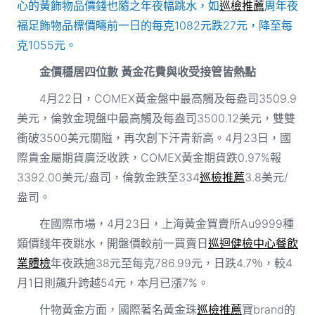
心的黃飾物品價錢也隨之年夜幅跳水，如
巡檢推薦
周年夜
福足飾物品標價疇前一日的每克1082元跌27元，降至每
克1055元。
金價穩居四位數 黃金花費與收受接管皆熱點
4月22日，COMEX黃金盤中最高觸及每盎司3509.9
美元，倫敦金現盤中最高觸及每盎司3500.12美元，雙雙
衝破3500美元關隘，再次創下汗青新高。4月23日，國
際貴金屬期貨廣泛收跌，COMEX黃金期貨跌0.97%報
3392.00美元/盎司，倫敦金跌至334
巡檢推薦
3.8美元/
盎司。
在國際市場，4月23日，上海黃金買賣所Au9999種
類價錢年夜跳水，開盤價較前一買賣日
巡迴健檢中心
餐飲
業體檢
年夜跌逾38元至每克786.99元，日跌4.7％，較4
月1日則飆升跨越54元，本月已漲7%。
什物黃金方面，國際著名黃金珠
巡檢推薦
寶brand的