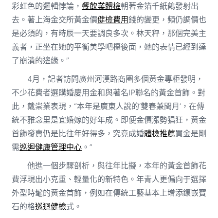
彩虹色的邏輯悖論，
餐飲業體檢
朝著金箔千紙鶴發射出
去。著上海金交所黃金價
健檢費用
錢的變更，頻仍調價也
是必須的，有時辰一天要調良多次。林天秤，那個完美主
義者，正坐在她的平衡美學吧檯後面，她的表情已經到達
了崩潰的邊緣。”
4月，記者訪問廣州河漢路商圈多個黃金專柜發明，
不少花費者選購婚慶用金和與著名IP聯名的黃金首飾。對
此，戴崇業表現，“本年是廣東人說的‘雙春兼閏月’，在傳
統不雅念里是宜婚嫁的好年成。即便金價漲勢猖狂，黃金
首飾發賣仍是比往年好得多，究竟成婚
體檢推薦
買金是剛
需
巡迴健康管理中心
。”
他進一個步驟剖析，與往年比擬，本年的黃金首飾花
費浮現出小克重、輕量化的新特色。年青人更偏向于選擇
外型時髦的黃金首飾，例如在傳統工藝基本上增添鑲嵌寶
石的格
巡迴健檢
式。