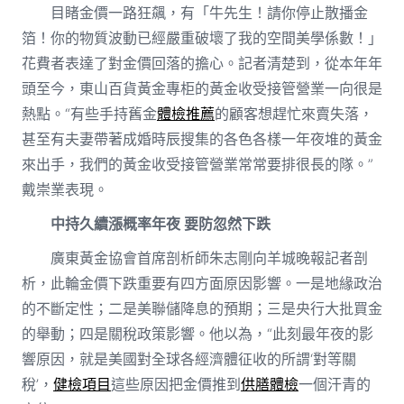
目睹金價一路狂飆，有「牛先生！請你停止散播金
箔！你的物質波動已經嚴重破壞了我的空間美學係數！」
花費者表達了對金價回落的擔心。記者清楚到，從本年年
頭至今，東山百貨黃金專柜的黃金收受接管營業一向很是
熱點。“有些手持舊金
體檢推薦
的顧客想趕忙來賣失落，
甚至有夫妻帶著成婚時辰搜集的各色各樣一年夜堆的黃金
來出手，我們的黃金收受接管營業常常要排很長的隊。”
戴崇業表現。
中持久續漲概率年夜 要防忽然下跌
廣東黃金協會首席剖析師朱志剛向羊城晚報記者剖
析，此輪金價下跌重要有四方面原因影響。一是地緣政治
的不斷定性；二是美聯儲降息的預期；三是央行大批買金
的舉動；四是關稅政策影響。他以為，“此刻最年夜的影
響原因，就是美國對全球各經濟體征收的所謂‘對等關
稅’，
健檢項目
這些原因把金價推到
供膳體檢
一個汗青的