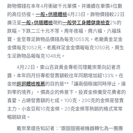
飾物價錢在本年4月衝破千元單價，并連續在單價4位數
的高位彷徨。
一般+供膳體檢
4月23日，飾物價錢較22日
廣泛呈
一般+供膳體檢
現約
一般勞工身體健康檢查
2%的
跌幅，下跌二三十元不等。周年夜福、周六福、六福珠
寶、金至尊足飾物品價錢為每克1055元，老廟黃金足金
金價每克1052元，老鳳祥足金金價報每克1050元，周生
生足飾物品報每克1048元。
4月22日，東山百貨黃金專柜司理戴崇業向記者流
露，本年四月份專柜發賣額較往年同期增加超133%。在
金她
巡迴體檢推薦
的目的是**「讓兩個極端同時停止，達
到零的境界」。價高企的佈景下，投資金條備受花費者的
喜愛，占總發賣額的七成。100克、200克的金條是發賣
主力，小金豆和10克金條、20克金條等熱銷的格式常常
暢銷缺貨。
戴崇業還告知記者：“跟甜甜圈被機器轉化為一團團