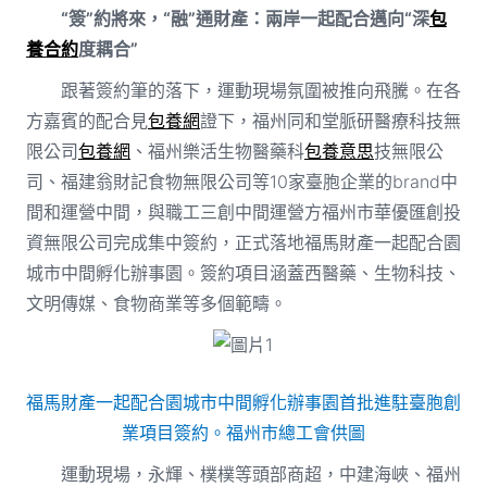
“簽”約將來，“融”通財產：兩岸一起配合邁向“深
包
養合約
度耦合”
跟著簽約筆的落下，運動現場氛圍被推向飛騰。在各
方嘉賓的配合見
包養網
證下，福州同和堂脈研醫療科技無
限公司
包養網
、福州樂活生物醫藥科
包養意思
技無限公
司、福建翁財記食物無限公司等10家臺胞企業的brand中
間和運營中間，與職工三創中間運營方福州市華優匯創投
資無限公司完成集中簽約，正式落地福馬財產一起配合園
城市中間孵化辦事園。簽約項目涵蓋西醫藥、生物科技、
文明傳媒、食物商業等多個範疇。
福馬財產一起配合園城市中間孵化辦事園首批進駐臺胞創
業項目簽約。福州市總工會供圖
運動現場，永輝、樸樸等頭部商超，中建海峽、福州