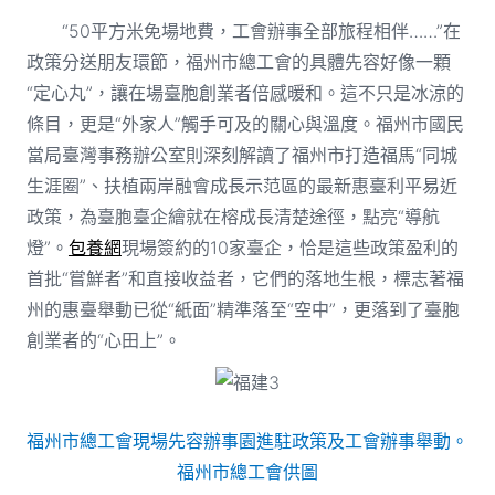
“50平方米免場地費，工會辦事全部旅程相伴……”在
政策分送朋友環節，福州市總工會的具體先容好像一顆
“定心丸”，讓在場臺胞創業者倍感暖和。這不只是冰涼的
條目，更是“外家人”觸手可及的關心與溫度。福州市國民
當局臺灣事務辦公室則深刻解讀了福州市打造福馬“同城
生涯圈”、扶植兩岸融會成長示范區的最新惠臺利平易近
政策，為臺胞臺企繪就在榕成長清楚途徑，點亮“導航
燈”。
包養網
現場簽約的10家臺企，恰是這些政策盈利的
首批“嘗鮮者”和直接收益者，它們的落地生根，標志著福
州的惠臺舉動已從“紙面”精準落至“空中”，更落到了臺胞
創業者的“心田上”。
福州市總工會現場先容辦事園進駐政策及工會辦事舉動。
福州市總工會供圖