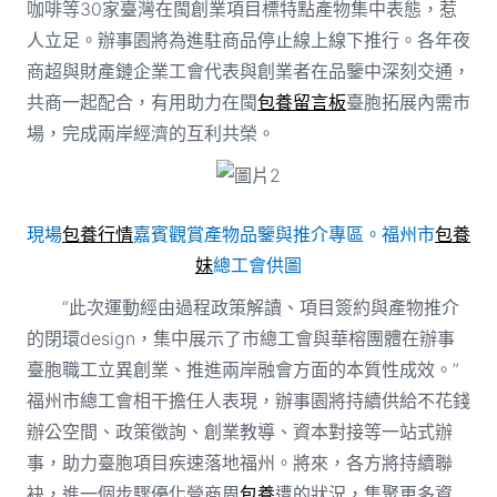
咖啡等30家臺灣在閩創業項目標特點產物集中表態，惹
人立足。辦事園將為進駐商品停止線上線下推行。各年夜
商超與財產鏈企業工會代表與創業者在品鑒中深刻交通，
共商一起配合，有用助力在閩
包養留言板
臺胞拓展內需市
場，完成兩岸經濟的互利共榮。
現場
包養行情
嘉賓觀賞產物品鑒與推介專區。福州市
包養
妹
總工會供圖
“此次運動經由過程政策解讀、項目簽約與產物推介
的閉環design，集中展示了市總工會與華榕團體在辦事
臺胞職工立異創業、推進兩岸融會方面的本質性成效。”
福州市總工會相干擔任人表現，辦事園將持續供給不花錢
辦公空間、政策徵詢、創業教導、資本對接等一站式辦
事，助力臺胞項目疾速落地福州。將來，各方將持續聯
袂，進一個步驟優化營商周
包養
遭的狀況，集聚更多資