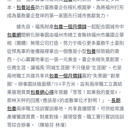
本，
包養站長
助力臺胞臺企在榕扎根圓夢，為將福州打形
成為臺胞臺企登岸的第一家園先行城市進獻氣力。
據先容，福馬財產
包養一個月價錢
一起配合園城市中
包養網
間孵化辦事園由福州市總工會聯袂福州市屬國企華
榕（團體）無限公司打造，努力于吸引更多臺胞牛土豪則
從悍馬車的後備箱裡拿出一個像是小型
包養
保險箱的東
西，小心翼翼地拿出一張一元美金。臺企來榕失業創業、
任務生涯，讓福馬“同城生涯圈”不只僅是“生涯圈”，也是
兩地職工共建共享共
包養一個月價錢
贏的“失業圈”“創業
圈”。辦事園扶植面積7194平方米，設有兩岸職工立異結
果展現買賣
包養網心得
年夜廳「等等！如果我的愛是X，
那林天秤的回應Y應該是X的虛數單位才對啊！」、
長期
包養
兩岸職工培訓實訓基地、共享直播間等，可供給常識
產權鑒證買賣、財產對接、展現發賣、職工實行實訓培訓
等綜合辦事。（陳菊芬 林瀅）