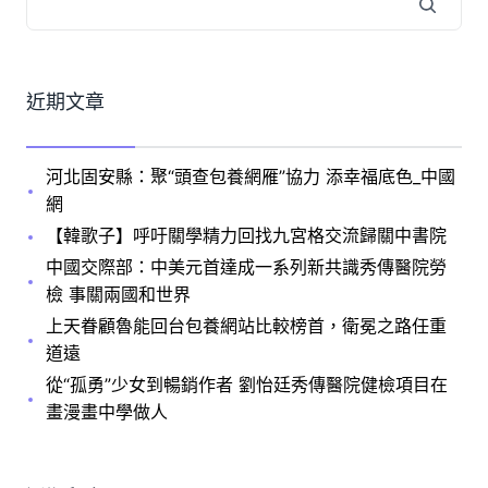
近期文章
河北固安縣：聚“頭查包養網雁”協力 添幸福底色_中國
網
【韓歌子】呼吁關學精力回找九宮格交流歸關中書院
中國交際部：中美元首達成一系列新共識秀傳醫院勞
檢 事關兩國和世界
上天眷顧魯能回台包養網站比較榜首，衛冕之路任重
道遠
從“孤勇”少女到暢銷作者 劉怡廷秀傳醫院健檢項目在
畫漫畫中學做人