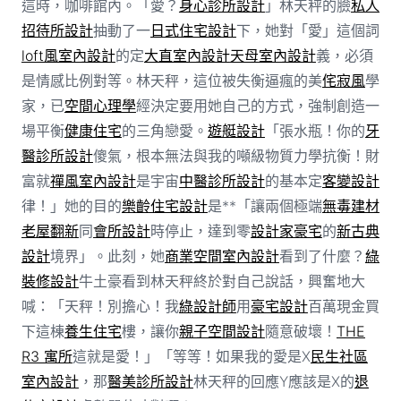
這時，咖啡館內。「愛？
身心診所設計
」林天秤的臉
私人
招待所設計
抽動了一
日式住宅設計
下，她對「愛」這個詞
loft風室內設計
的定
大直室內設計
天母室內設計
義，必須
是情感比例對等。林天秤，這位被失衡逼瘋的美
侘寂風
學
家，已
空間心理學
經決定要用她自己的方式，強制創造一
場平衡
健康住宅
的三角戀愛。
遊艇設計
「張水瓶！你的
牙
醫診所設計
傻氣，根本無法與我的噸級物質力學抗衡！財
富就
禪風室內設計
是宇宙
中醫診所設計
的基本定
客變設計
律！」她的目的
樂齡住宅設計
是**「讓兩個極端
無毒建材
老屋翻新
同
會所設計
時停止，達到零
設計家豪宅
的
新古典
設計
境界」。此刻，她
商業空間室內設計
看到了什麼？
綠
裝修設計
牛土豪看到林天秤終於對自己說話，興奮地大
喊：「天秤！別擔心！我
綠設計師
用
豪宅設計
百萬現金買
下這棟
養生住宅
樓，讓你
親子空間設計
隨意破壞！
THE
R3 寓所
這就是愛！」「等等！如果我的愛是X
民生社區
室內設計
，那
醫美診所設計
林天秤的回應Y應該是X的
退