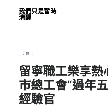
我們只是暫時
清醒
分數
留寧職工樂享熱
市總工會“過年
經驗官