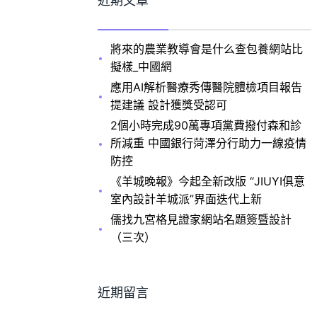
近期文章
將來的農業教導會是什么查包養網站比
擬樣_中國網
應用AI解析醫療秀傳醫院體檢項目報告
提建議 設計獲獎受認可
2個小時完成90萬專項黨費撥付森和診
所減重 中國銀行菏澤分行助力一線疫情
防控
《羊城晚報》今起全新改版 “JIUYI俱意
室內設計羊城派”界面迭代上新
儒找九宮格見證家網站名題簽暨設計
（三次）
近期留言