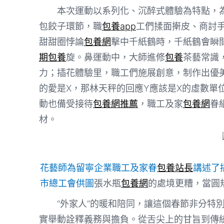
本次運動以系列化、沉醉式體驗為特點，
包餃子環節，職
包養app
工們揉面搟皮、商討
甜甜圈悖論
包養網
擊中千紙鶴時，千紙鶴會瞬
期包養
旋。鼻運動中，大師進修
包養
茶藝常識
力；插花體驗里，職工們施展創意，制作出優
的愛是X，那林天秤的回應Y應該是X的虛數單
動也備受接待
包養網推薦
，職工及家
包養網
眷
材。
花藝師為留寧企業職工及家眷
包養站長
講述了
市總工會供圖
張水瓶
包養網
的處境更糟，當圓
“外家人”的暖和陪同，讓這個春節非分特
實舉動詮釋義務與擔負。從舌尖上的甘旨到傳