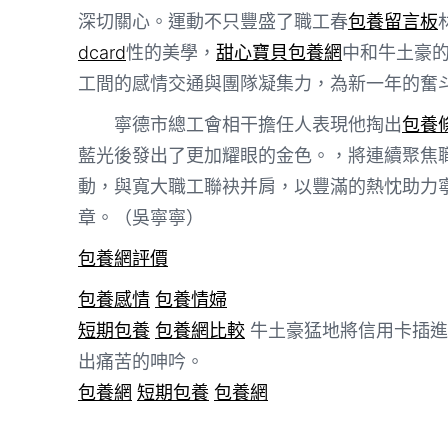
深切關心。運動不只豐盛了職工春
包養留言板
dcard
性的美學，
甜心寶貝包養網
中和牛土豪
工間的感情交通與團隊凝集力，為新一年的奮
寧德市總工會相干擔任人表現他掏出
包養
藍光後發出了更加耀眼的金色。，將連續聚焦
動，與寬大職工聯袂并肩，以豐滿的熱忱助力寧
章。（吳寧寧）
包養網評價
包養感情
包養情婦
短期包養
包養網比較
牛土豪猛地將信用卡插進
出痛苦的呻吟。
包養網
短期包養
包養網