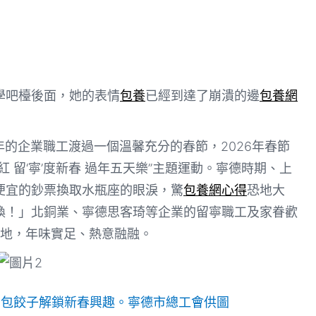
學吧檯後面，她的表情
包養
已經到達了崩潰的邊
包養網
年的企業職工渡過一個溫馨充分的春節，2026年春節
 留‘寧’度新春 過年五天樂”主題運動。寧德時期、上
便宜的鈔票換取水瓶座的眼淚，驚
包養網心得
恐地大
換！」北銅業、寧德思客琦等企業的留寧職工及家眷歡
地，年味實足、熱意融融。
團包餃子解鎖新春興趣。寧德市總工會供圖