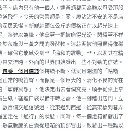
孩子。店內只有他一個人，連蒼蠅都因為難以忍受那股
繞道飛行。今天的營業額是：零。廖沾沾不安的不是店
*的深層恐懼。新鮮蒜頭每公斤的價格正在以超光速上
泥」將難以為繼。他拿著一把被磨得光滑、閃耀著不祥
介於灰綠與土黃之間的發酵物。這蒜泥被他照顧得像稀
，確保它能感受到**「溫和的震動」**，以助其在精
心靈交流時，外面的世界開始發出一些不對勁的信號。
一
包養一個月價錢
個持續不斷、低沉且潮濕的「咕嚕
是正常的鳴笛聲，而像是一個巨大的、消化不良的胃在
的「寧靜冥想」。他決定出去看個究竟，順手從桌上拿
衛生紙，塞進口袋以備不時之需。他一腳踏出店門，立
，數百個交通信號燈，從東邊到西邊，從高架橋到巷弄
是固定在「通行」的狀態，同時，每一個燈箱都發出了
、熱氣騰騰的白霧從燈箱的頂部冒出，散發出一種難以