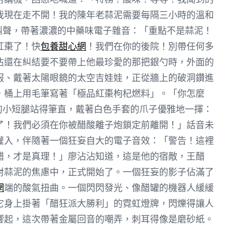
我現在走不開！我的陳年老蒜泥需要每隔三小時的溫和
尖叫聲，帶著濃濃的中藥味電子雜音：「重點不是蒜泥！
紅棗了！快
包養甜心網
！我們在你的後院！別帶任何多
沾還在糾結要不要帶上他最珍愛的那把銀勺時，外面的
服、戴著太陽眼鏡的太空吉娃娃，正從牆上的破洞鑽進
，桶上用毛筆寫著「極品紅棗枸杞燃料」。「你怎麼
它的小短腿站得筆直，戴著白色手套的爪子優雅地一揮：
了！我們必須在你被醋酸離子炮鎖定前離開！」話音未
灌入，伴隨著一個狂妄自大的電子音效：「警告！這裡
醋，才是真理！」廖沾沾知道，這是他的宿敵，王醋
對蒜泥的焦慮中，正式開始了。一個狂妄的影子佔滿了
網
端的酸氣扭曲。一個閃閃發光、像醋罐的機器人緩緩
它身上掛著「醋狂派大勝利」的霓虹燈牌，閃爍得讓人
響起，這次帶著金屬回音的嘲弄，刺耳得像是磨砂紙。