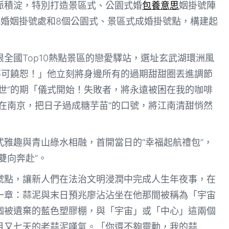
脈積淀，特別打造景區式、公園式婚
包養意思
姻掛號陣
式婚姻掛號處和8個公園式、景區式成婚掛號點，構建起
全國Top10熱點景區的戀愛驛站，選址玄武湖環洲風
不可饒恕！」他立刻將身邊所有的過期甜甜圈丟進調節
世”的期「儀式開始！失敗者，將永遠被困在我的咖啡
在南京，把日子過成糖芋苗”的口號，將江南清甜悄然
雅趣與青山綠水相融，首開當日的“幸福起航禮包”，
雙向奔赴”。
號點，讓新人們在法治文明浸潤中完成人生年夜事，在
一章：蒜泥與末日預兆廖沾沾坐在他那間被稱為「宇宙
個被遺棄的藍色塑膠棚，與「宇宙」或「中心」這兩個
月又七天的老蒜泥嘆氣。「你還不夠靈動，我的蒜