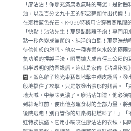
「廖沾沾！你那充滿腐敗氣味的蒜泥，是對醬
油，以及百分之九十五的邪惡蒜頭付出代價！
在聚積藍色光芒。K-999特務用它穿著燕尾服
「快點！沾沾先生！那是醋酸離子炮！專門用
點一秒內變成無菌的、純淨的白醋！那是浩劫
待信仰般的怒吼。他以一種專業包水餃的極限
氣功般的捏製手法，瞬間擴大成直徑三公尺的
個半透明的防禦護盾。這就是家傳《沾醬秘笈
園
。藍色離子炮光束猛烈地擊中麵皮護盾，發
般地擋住了攻擊，只是散發出濃郁的麵香。「這
地大喊，中藥味更濃了。廖沾沾知道，他必須
到蒜泥缸前，使出他搬運食材的全部力量，將
後院逃跑！別再管你的紅棗枸杞燃料了！」「
娃特務抗議。它用小嘴咬住廖沾沾的衣領，同