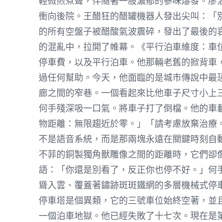
輕微煎煮聲，伴隨著一股濃郁的蔘味爆發。廖沾
衝向後院。王醋狂的醋罐機器人發出尖叫：「
的所有空盤子被醋酸氣波震碎，發出了最後的
的混亂中，拉開了帷幕。《平行泊車維度：車
停車費，以及平行泊車。他那輛老舊的掀背車
過任何幫助。今天，他面臨的是城市傳說中最
廊之間的窄巷。一個看起來比他車子尺寸小上
何手殘深吸一口氣。將車子打了倒檔。他的車
物距離：無限趨近於零。」「請考慮放棄治療
不是語音系統，而是那兩塊永遠在關鍵時刻自
不菲的銅製獨角獸雕像之間的距離時，它們卻
語：「你還是別看了，反正你也停不好。」何
聳入雲、覆蓋著鏽跡斑斑鐵網的多層機械式停
停車塔是個異類，它的三號車位始終空著，並
一個泊車地獄。他已經失敗了十七次。現在是