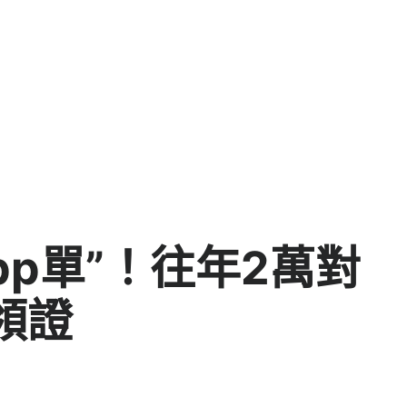
pp單”！往年2萬對
領證