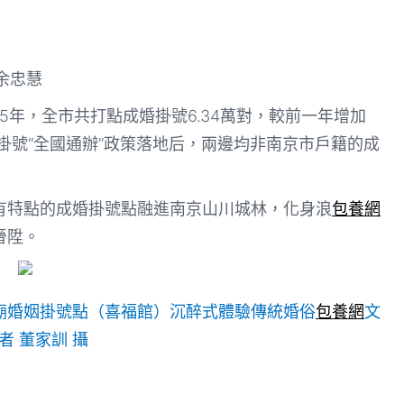
余忠慧
25年，全市共打點成婚掛號6.34萬對，較前一年增加
掛號“全國通辦”政策落地后，兩邊均非南京市戶籍的成
有特點的成婚掛號點融進南京山川城林，化身浪
包養網
晉陞。
廟婚姻掛號點（喜福館）沉醉式體驗傳統婚俗
包養網
文
者 董家訓 攝