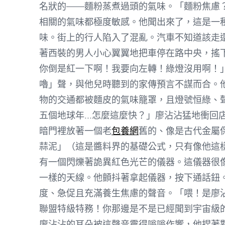
名狀的——麵粉蒸煮過頭的氣味。「麵粉焦慮
相關的氣味都極度敏感。他聞出來了，這是一
味。街上的行人陷入了混亂。汽車不知道該走
著西裝的男人小心翼翼地把車停在路中央，搖
你倒是紅一下啊！我要向左轉！綠燈沒用啊！
嚕」聲，與他兒時聽到的家傳預言不謀而合。
物的交通都被麵皮的氣味籠罩，且燈號恒綠、
五個地球年…怎麼這麼快？」廖沾沾猛地衝回
暗門裡放著一個老
包養網
舊的、像是古代金屬
蒜泥」（這是醬料界的基礎公式，只有像他這
有一個閃爍著詭異紅色光芒的儀器。這儀器很
一樣的天線。他顫抖著拿起儀器，按下通話鈕
度、急促且充滿養生焦慮的聲音。「喂！是廖
聯盟特級特務！你那邊是不是已經聞到宇宙級
廖沾沾的耳朵被這聲音震得嗡嗡作響，他捏著