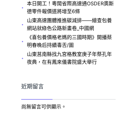
本日開工！粵閩省際高速通OSDER奧斯
德零件報價道將增至6條
山東高速團體推進碳減排——繪查包養
網站就綠色公路新畫卷_中國網
《喜包養價格老媽的三國時期》開播蔡
明春晚后持續毒舌/圖
山東莒南縣找九宮格教室庚子年祭孔年
夜典，在有鳳來儀書院盛大舉行
近期留言
尚無留言可供顯示。