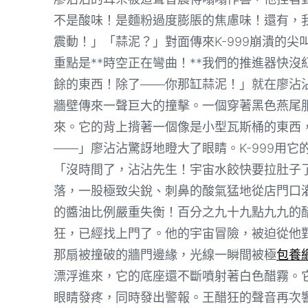
不是酸味！是麵粉過度膨脹的焦慮味！還有，
震動！」「蒜泥？」對面傳來K-999崩潰的
重點是**時空正在彎曲！**我們的推進器快沒
餘的東西！除了——你那缸蒜泥！」就在廖沾
牆壁傳來一聲巨大的撞擊。一個穿著黑色燕尾
來。它的背上揹著一個像是小型瓦斯桶的東西
——」廖沾沾驚訝地瞪大了眼睛。K-999用
「沒時間了，沾沾先生！宇宙水餃快要拉肚子
落，一股極致尖銳、刺鼻的酸氣猛地從店門口
的醬油比例嚴重失衡！百分之九十九點九九的
狂，已經找上門了。他的宇宙冒險，被迫從他
那扇被撞破的牆門邊緣，光線一瞬間被極
包養
漂浮進來，它的底座還不斷噴射著白色醋霧。
眼睛發疼，同時發出警報。王醋狂的聲音再次