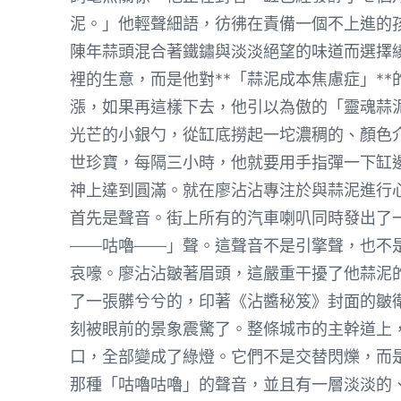
泥。」他輕聲細語，彷彿在責備一個不上進的
陳年蒜頭混合著鐵鏽與淡淡絕望的味道而選擇
裡的生意，而是他對**「蒜泥成本焦慮症」*
漲，如果再這樣下去，他引以為傲的「靈魂蒜
光芒的小銀勺，從缸底撈起一坨濃稠的、顏色
世珍寶，每隔三小時，他就要用手指彈一下缸邊
神上達到圓滿。就在廖沾沾專注於與蒜泥進行
首先是聲音。街上所有的汽車喇叭同時發出了
——咕嚕——」聲。這聲音不是引擎聲，也不
哀嚎。廖沾沾皺著眉頭，這嚴重干擾了他蒜泥
了一張髒兮兮的，印著《沾醬秘笈》封面的皺
刻被眼前的景象震驚了。整條城市的主幹道上
口，全部變成了綠燈。它們不是交替閃爍，而
那種「咕嚕咕嚕」的聲音，並且有一層淡淡的