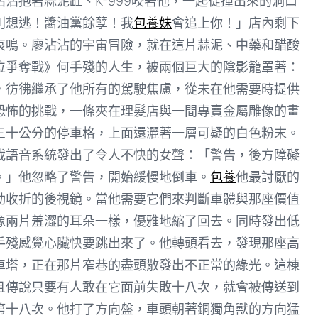
沾抱著蒜泥缸、K-999咬著他，一起從撞出來的洞口
別想逃！醬油黨餘孽！我
包養妹
會追上你！」店內剩下
哀鳴。廖沾沾的宇宙冒險，就在這片蒜泥、中藥和醋酸
位爭奪戰》何手殘的人生，被兩個巨大的陰影籠罩著：
，彷彿繼承了他所有的駕駛焦慮，從未在他需要時提供
恐怖的挑戰，一條夾在理髮店與一間專賣金屬雕像的畫
三十公分的停車格，上面還灑著一層可疑的白色粉末。
載語音系統發出了令人不快的女聲：「警告，後方障礙
。」他忽略了警告，開始緩慢地倒車。
包養
他最討厭的
動收折的後視鏡。當他需要它們來判斷車體與那座價值
像兩片羞澀的耳朵一樣，優雅地縮了回去。同時發出低
手殘感覺心臟快要跳出來了。他轉頭看去，發現那座高
車塔，正在那片窄巷的盡頭散發出不正常的綠光。這棟
且傳說只要有人敢在它面前失敗十八次，就會被傳送到
第十八次。他打了方向盤，車頭朝著銅獨角獸的方向猛