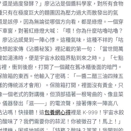
？還是過度發酵？」廖沾沾是個醬料學家，對所有食物
種只有在極度巨大的麵團因為壓力過大而散發出的氣
還是該停，因為無論從哪個方向看，都是綠燈。一個穿
下車窗，對著紅綠燈大喊：「喂！你為什麼咕嚕咕嚕？
」廖沾沾感覺到一陣心悸。這種氣味，這種不祥的「咕
他想起家傳《沾醬秘笈》裡記載的第一句：「當世間萬
聲如湯沸時，便是宇宙水餃臨界點到來之時。」「七點
店裡，衝到後廚，打開了一個藏在舊冰櫃後面的暗門。
保險箱的東西。他輸入了密碼：「一醬二醋三油四辣五
樣的傳統派才會用）。保險箱打開，裡面沒有黃金，只
像一個老式的對講機，但頂部插著一根彎曲的、像韭菜
。儀器發出「滋——」的電流聲，接著傳來一陣高八
沾沾嗎！快接聽！這
包養網心得
裡是 K-999！宇宙水餃
的酸味了？我們需要你的蒜泥！你被徵召了！馬上！」
對講機，困惑地喊道：「特務？酸味？等等！我聞到的