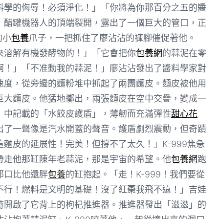
料學的侮辱！必須淨化！」「你將為你那百分之五的醬
」醋罐機器人的頂端裂開，露出了一個巨大的管口，正
的小
包養
爪子，一把抓住了廖沾沾的褲腳催促著他。
來溶解有機發酵物的！」「它會把你
包養網
的蒜泥在零
啊！」「不准動我的蒜泥！」廖沾沾發出了醬料學家對
速度，從旁邊的麵粉堆中抓起了兩團麵皮。麵皮被他用
巨大麵皮。他猛地擲出，兩張麵皮在空中交疊，變成一
》中記載的「水餃皮護盾」，薄韌而充滿彈性
甜心花
出了一聲像是汽水開蓋的聲音。護盾劇烈震動，但奇蹟
麵皮的延展性！完美！但撐不了太久！」K-999焦急
帶走他那缸陳年老蒜泥，那是宇宙的希望。他
包養網
跑
那口比他還胖
包養
的缸抱起。「走！K-999！我們要從
不行！燃料是文明的基礎！沒了紅棗我飛不遠！」吉娃
時開啟了它背上的枸杞推進器。推進器發出「滋滋」的