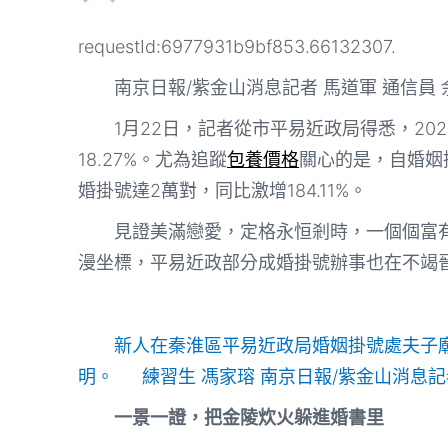
requestId:6977931b9bf853.66132307.
南京日報/紫金山消息記者 馬道軍 通信員 
1月22日，記者從市平易近政局得悉，20
18.27%。尤為追蹤
包養價格
關心的是，自婚姻
婚掛號達2萬對，同比激增184.11%。
見證美滿戀愛，定格永恒剎時，一個個富
漫坐標，平易近政部分成婚掛號辦事也在不竭
新人在秦淮區平易近政局婚姻掛號處夫子
明。 練習生 馮家瑢 南京日報/紫金山消息記
一景一證，把金陵炊火躲進婚書里