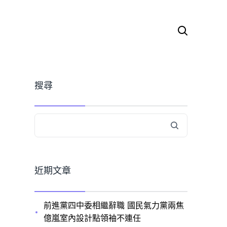
搜
尋
關
鍵
字:
搜尋
近期文章
前進黨四中委相繼辭職 國民氣力黨兩焦
億嵐室內設計點領袖不連任