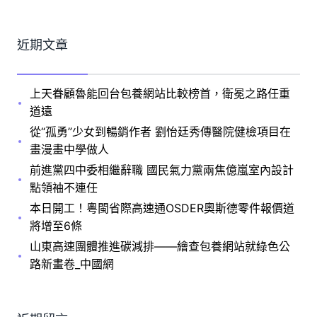
近期文章
上天眷顧魯能回台包養網站比較榜首，衛冕之路任重
道遠
從“孤勇”少女到暢銷作者 劉怡廷秀傳醫院健檢項目在
畫漫畫中學做人
前進黨四中委相繼辭職 國民氣力黨兩焦億嵐室內設計
點領袖不連任
本日開工！粵閩省際高速通OSDER奧斯德零件報價道
將增至6條
山東高速團體推進碳減排——繪查包養網站就綠色公
路新畫卷_中國網