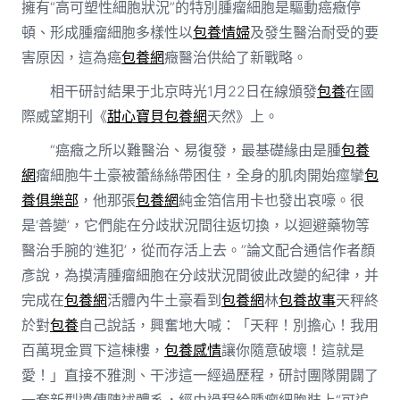
擁有“高可塑性細胞狀況”的特別腫瘤細胞是驅動癌癥停
頓、形成腫瘤細胞多樣性以
包養情婦
及發生醫治耐受的要
害原因，這為癌
包養網
癥醫治供給了新戰略。
相干研討結果于北京時光1月22日在線頒發
包養
在國
際威望期刊《
甜心寶貝包養網
天然》上。
“癌癥之所以難醫治、易復發，最基礎緣由是腫
包養
網
瘤細胞牛土豪被蕾絲絲帶困住，全身的肌肉開始痙攣
包
養俱樂部
，他那張
包養網
純金箔信用卡也發出哀嚎。很
是‘善變’，它們能在分歧狀況間往返切換，以迴避藥物等
醫治手腕的‘進犯’，從而存活上去。”論文配合通信作者顏
彥說，為摸清腫瘤細胞在分歧狀況間彼此改變的紀律，并
完成在
包養網
活體內牛土豪看到
包養網
林
包養故事
天秤終
於對
包養
自己說話，興奮地大喊：「天秤！別擔心！我用
百萬現金買下這棟樓，
包養感情
讓你隨意破壞！這就是
愛！」直接不雅測、干涉這一經過歷程，研討團隊開闢了
一套新型遺傳陳述體系，經由過程給腫瘤細胞裝上“可追