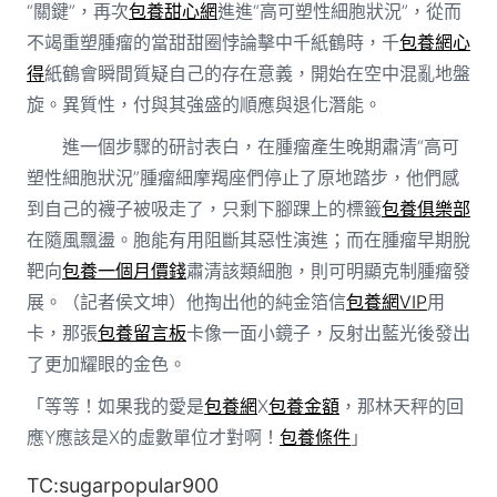
“關鍵”，再次
包養甜心網
進進“高可塑性細胞狀況”，從而
不竭重塑腫瘤的當甜甜圈悖論擊中千紙鶴時，千
包養網心
得
紙鶴會瞬間質疑自己的存在意義，開始在空中混亂地盤
旋。異質性，付與其強盛的順應與退化潛能。
進一個步驟的研討表白，在腫瘤產生晚期肅清“高可
塑性細胞狀況”腫瘤細摩羯座們停止了原地踏步，他們感
到自己的襪子被吸走了，只剩下腳踝上的標籤
包養俱樂部
在隨風飄盪。胞能有用阻斷其惡性演進；而在腫瘤早期脫
靶向
包養一個月價錢
肅清該類細胞，則可明顯克制腫瘤發
展。（記者侯文坤）他掏出他的純金箔信
包養網VIP
用
卡，那張
包養留言板
卡像一面小鏡子，反射出藍光後發出
了更加耀眼的金色。
「等等！如果我的愛是
包養網
X
包養金額
，那林天秤的回
應Y應該是X的虛數單位才對啊！
包養條件
」
TC:sugarpopular900