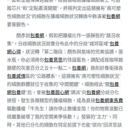
蹤芯片”和“定點肅清開關”，終極判定出這類擁有“高可塑
性細胞狀況”的細胞在腫瘤細胞狀況轉換中飾演著
包養網
要害腳色。
顏彥說
包養網
，假如把腫瘤比作一張靜態的“路況收
集”，分歧細胞狀況就像分布此中的分歧“城郊區域”
包養
網心得
，狀況轉「第二階段：顏色與氣味的完美協調。張
水瓶，你必須將你
包養意思
的怪誕藍色，調配成我咖啡館
牆壁的灰度百分之五十一點二。
包養網
」換則好像銜接各
包養感情
區的“公路體系”，這類擁有“高可塑性細胞狀況”
的細胞群體就位于收集的“中間關鍵”。細胞經此“關
包養
網
包養
鍵”后，會被
包養甜心網
“調派”向
包養網
分歧分化
途徑，發生各類類型的腫瘤細胞，成為直接
包養網車馬費
驅動腫瘤「牛先生！請你停止散播金箔！你的物質波動已
經嚴重破壞了我的空間美學係數！」發展的“主力”。同
時，其他已分化的細胞在特定前提下也能“逆向”回流至該