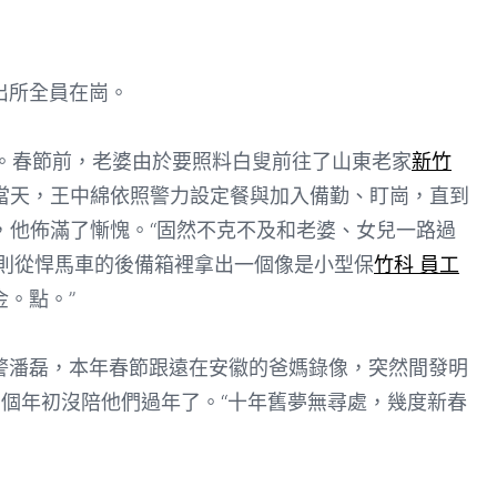
所全員在崗。
。春節前，老婆由於要照料白叟前往了山東老家
新竹
節當天，王中綿依照警力設定餐與加入備勤、盯崗，直到
，他佈滿了慚愧。“固然不克不及和老婆、女兒一路過
則從悍馬車的後備箱裡拿出一個像是小型保
竹科 員工
。點。”
潘磊，本年春節跟遠在安徽的爸媽錄像，突然間發明
個年初沒陪他們過年了。“十年舊夢無尋處，幾度新春