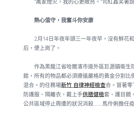
“萬家燈火，我的心更敞亮。”司紅鑫笑著
熱心值守，我奮斗你安康
2月14日年夜年頭三一年夜早，沒有鮮花和
后，便上崗了。
作為黑龍江省哈爾濱市道外區巨源鎮衛生院
館，所有的物品都必須遵循嚴格的黃金分割比
混合。的任務場
新竹 自律神經檢查
合。冒著零
防護服、隔離衣，戴上手
供膳健檢
套、護目鏡
公共區域停止周遭的狀況消殺……馬伶俐擔任