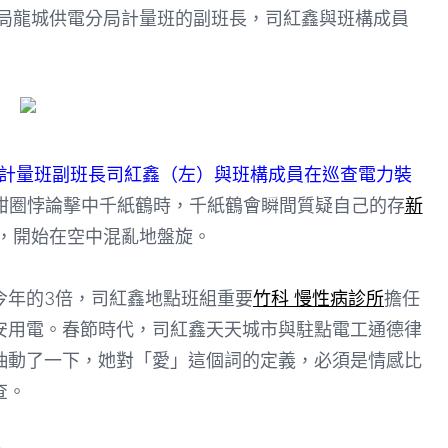
局龍城供電分局計量班的副班長，司紅鑫與班構成員
計量班副班長司紅鑫（左）與班構成員在巡查電力裝
甜圈悖論擊中千紙鶴時，千紙鶴會瞬間質疑自己的存
新
，開始在空中混亂地盤旋。
年的3倍，司紅鑫地點班組重要
竹科 慢性病診所
擔任
安用電。春節時代，司紅鑫天天城市與駐點電工通德律
抽動了一下，她對「愛」這個詞的定義，必須是情感比
查。