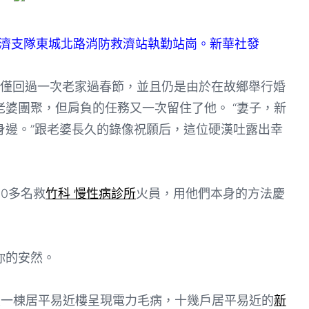
救濟支隊東城北路消防救濟站執勤站崗。新華社發
僅回過一次老家過春節，並且仍是由於在故鄉舉行婚
婆團聚，但肩負的任務又一次留住了他。 “妻子，新
身邊。”跟老婆長久的錄像祝願后，這位硬漢吐露出幸
0多名救
竹科 慢性病診所
火員，用他們本身的方法慶
你的安然。
一棟居平易近樓呈現電力毛病，十幾戶居平易近的
新