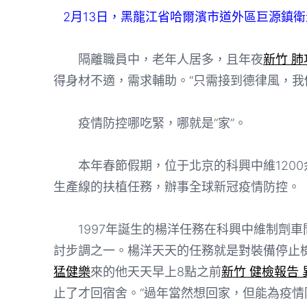
2月13日，黑龍江省哈爾濱市道外區巨源鎮
隔離職員中，老年人居多，且年夜
新竹 
得身材不適，需求輔助。“只需接到德律風，我
疫情防控哪吃緊，哪就是“家”。
本年春節假期，位于北京的科興中維1200
生產線的扶植任務，辦事全球新冠疫情防控。
1997年誕生的楊洋任務在科興中維制劑車
討步調之一。楊洋天天的任務就是對裝備停止
猛健樂
來的他天天早上8點之前
新竹 健檢報告 
止了才回宿舍。“過年當然想回家，但能為疫情