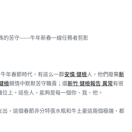
特殊的苦守——牛年新春一線任務者剪影
牛年春節時代，有這么一群
安慎 健檢
人，他們廢棄
新
健檢
親情中默默苦守職責；還
新竹 健檢報告 異常
有很
職位上。這些人，能夠是每一個你、我、他。
出，這個春節非分特張水瓶和牛土豪這兩個極端，都