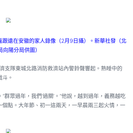
磊跟遠在安徽的家人錄像（2月9日攝）。新華社發（北
局向陽分局供圖）
濟支隊東城北路消防救濟站內警鈴聲響起。熟睡中的
戰斗。
群眾過年，我們‘過關’。”他說，越到過年，義務越吃
一個點。大年節、初一這兩天，一早晨兩三起火情，一