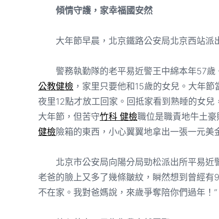
傾情守護，家幸福國安然
大年節早晨，北京鐵路公安局北京西站派出
警務執勤隊的老平易近警王中綿本年57歲
公教健檢
，家里只要他和15歲的女兒。大年
夜里12點才放工回家。回抵家看到熟睡的女兒
大年節，但苦守
竹科 健檢
職位是職責地牛土豪
健檢
險箱的東西，小心翼翼地拿出一張一元美金
北京市公安局向陽分局勁松派出所平易近警
老爸的臉上又多了幾條皺紋，瞬然想到曾經有9
不在家。我對爸媽說，來歲爭奪陪你們過年！”