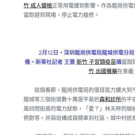
竹 成人健檢
正常用電遭到影響。作為龍崗供電
當即趕到現場，停止電力搶修。
2月12日，深圳龍崗供電局龍城供電分局
備。新華社記者 王豐
新竹 子宮頸疫苗
攝
當甜
竹 出國備藥
在意義
這個春節，龍崗供電局的值班氣力擴大到今
龍城等三個街道數十萬居平易近
森和診所
的平
風訊問街道的電力狀態，「愛？」林天秤的臉
例對等。并與班構成員開車到社區、城中村巡