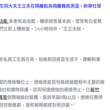
衛生院大夫王立夫在隔離點為隔離職員測溫。新華社發
肺功能
多患有高血壓、糖尿病等基本病，常常有白叟覺
們立即上樓檢查，24小時待命。”王立夫說。
余名員工全員在崗，投進新冠疫苗生孩子、運輸和重
間的燈檢職位上，燈檢是疫苗包裝經過歷程中主要的檢
檢討和實時保護，從而保證燈檢的順遂停止。比
新竹
異常
就開端檢討裝備，直到早晨8點以后，燈檢任務停
防控做進獻，我和爸媽都感到很自豪。”