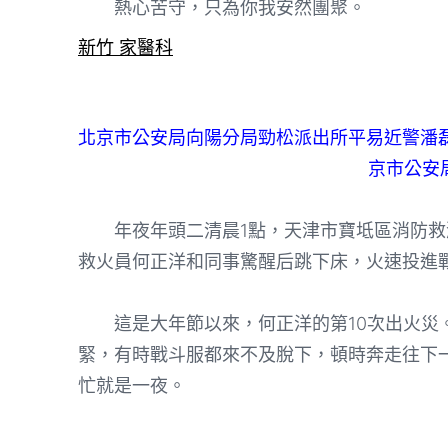
熱心苦守，只為你我安然團聚。
新竹 家醫科
北京市公安局向陽分局勁松派出所平易近警潘
京市公安
年夜年頭二清晨1點，天津市寶坻區消防救
救火員何正洋和同事驚醒后跳下床，火速投進
這是大年節以來，何正洋的第10次出火災。“
緊，有時戰斗服都來不及脫下，頓時奔走往下
忙就是一夜。