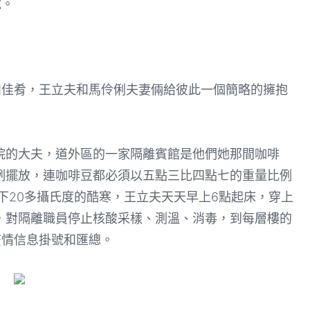
說。
佳肴，王立夫和馬伶俐夫妻倆給彼此一個簡略的擁抱
的大夫，道外區的一家隔離賓館是他們她那間咖啡
例擺放，連咖啡豆都必須以五點三比四點七的重量比例
下20多攝氏度的酷寒，王立夫天天早上6點起床，穿上
，對隔離職員停止核酸采樣、測溫、消毒，到每層樓的
疫情信息掛號和匯總。