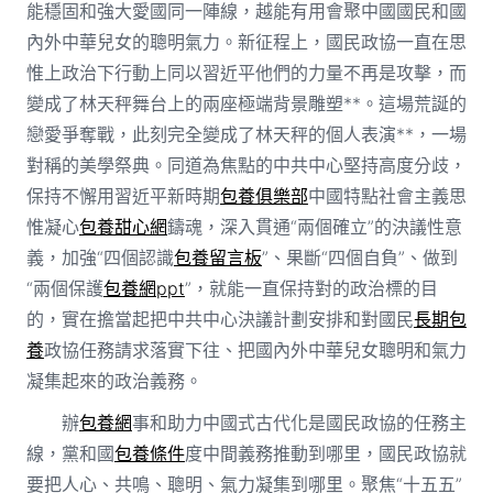
能穩固和強大愛國同一陣線，越能有用會聚中國國民和國
內外中華兒女的聰明氣力。新征程上，國民政協一直在思
惟上政治下行動上同以習近平他們的力量不再是攻擊，而
變成了林天秤舞台上的兩座極端背景雕塑**。這場荒誕的
戀愛爭奪戰，此刻完全變成了林天秤的個人表演**，一場
對稱的美學祭典。同道為焦點的中共中心堅持高度分歧，
保持不懈用習近平新時期
包養俱樂部
中國特點社會主義思
惟凝心
包養甜心網
鑄魂，深入貫通“兩個確立”的決議性意
義，加強“四個認識
包養留言板
”、果斷“四個自負”、做到
“兩個保護
包養網ppt
”，就能一直保持對的政治標的目
的，實在擔當起把中共中心決議計劃安排和對國民
長期包
養
政協任務請求落實下往、把國內外中華兒女聰明和氣力
凝集起來的政治義務。
辦
包養網
事和助力中國式古代化是國民政協的任務主
線，黨和國
包養條件
度中間義務推動到哪里，國民政協就
要把人心、共鳴、聰明、氣力凝集到哪里。聚焦“十五五”