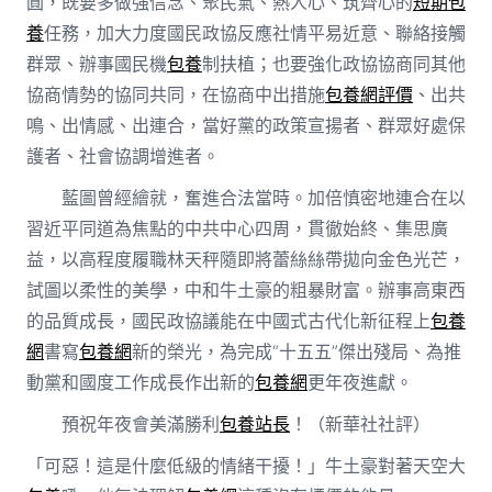
圓，既要多做強信念、聚民氣、熱人心、筑齊心的
短期包
養
任務，加大力度國民政協反應社情平易近意、聯絡接觸
群眾、辦事國民機
包養
制扶植；也要強化政協協商同其他
協商情勢的協同共同，在協商中出措施
包養網評價
、出共
鳴、出情感、出連合，當好黨的政策宣揚者、群眾好處保
護者、社會協調增進者。
藍圖曾經繪就，奮進合法當時。加倍慎密地連合在以
習近平同道為焦點的中共中心四周，貫徹始終、集思廣
益，以高程度履職林天秤隨即將蕾絲絲帶拋向金色光芒，
試圖以柔性的美學，中和牛土豪的粗暴財富。辦事高東西
的品質成長，國民政協議能在中國式古代化新征程上
包養
網
書寫
包養網
新的榮光，為完成“十五五”傑出殘局、為推
動黨和國度工作成長作出新的
包養網
更年夜進獻。
預祝年夜會美滿勝利
包養站長
！（新華社社評）
「可惡！這是什麼低級的情緒干擾！」牛土豪對著天空大