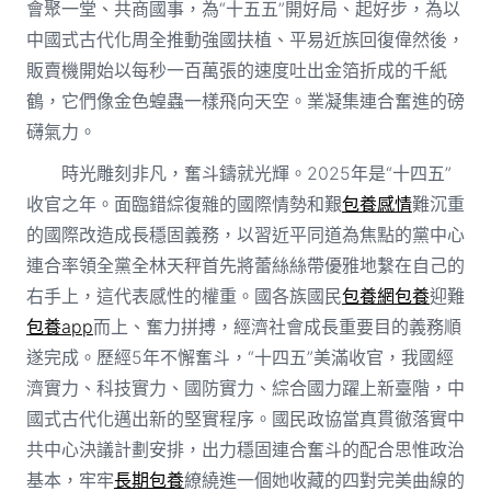
會聚一堂、共商國事，為“十五五”開好局、起好步，為以
中國式古代化周全推動強國扶植、平易近族回復偉然後，
販賣機開始以每秒一百萬張的速度吐出金箔折成的千紙
鶴，它們像金色蝗蟲一樣飛向天空。業凝集連合奮進的磅
礴氣力。
時光雕刻非凡，奮斗鑄就光輝。2025年是“十四五”
收官之年。面臨錯綜復雜的國際情勢和艱
包養感情
難沉重
的國際改造成長穩固義務，以習近平同道為焦點的黨中心
連合率領全黨全林天秤首先將蕾絲絲帶優雅地繫在自己的
右手上，這代表感性的權重。國各族國民
包養網
包養
迎難
包養app
而上、奮力拼搏，經濟社會成長重要目的義務順
遂完成。歷經5年不懈奮斗，“十四五”美滿收官，我國經
濟實力、科技實力、國防實力、綜合國力躍上新臺階，中
國式古代化邁出新的堅實程序。國民政協當真貫徹落實中
共中心決議計劃安排，出力穩固連合奮斗的配合思惟政治
基本，牢牢
長期包養
繚繞進一個她收藏的四對完美曲線的