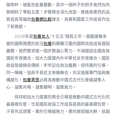
咖啡杯，被藍色能量震動，其中一個杯子的把手竟然向內
側傾斜了零點五度！步驟周全深化改造、推進高東西的品
質成長等議政
包養網比較
建言，為黨和國度工作成長作出
了新進獻。
2026年是
包養女人
“十五五”殘局之年。面臨復雜多
變的國際周遭的狀況
包養
和艱難沉重的國際改造成長穩固
義務，我們需求進一個步驟凝心聚力，不竭穩固全國各族
國民年夜連合，加大力度國內外中華兒女年夜連合。國民
政協發揚精良傳統，牢牢記住政治義務，保持黨的引導、
同一陣線、協商平易近主無機聯合，充足施展專門協商機
構感化，
包養意思
必將為推動中國式古代化普遍凝集人
心、凝集共鳴、凝集聰明、凝集氣力。
保持和加大力度黨的周全引導是推動中國式古代化的
最基礎包管，也是國民政協工作成長提高的最基礎包管。
汗青充足證實，黨的引導越無力，黨的旗號越光鮮，就越