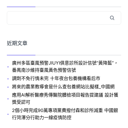
近期文章
廣州多區臺風預警JIUYI俱意診所設計信號“黃降藍”，
番禺南沙維持臺風黃色預警信號
調劑不免行情未完 十年夜台包養機構看后市
將來的農業教導會是什么查包養網站比擬樣_中國網
應用AI解析醫療秀傳醫院體檢項目報告提建議 設計獲
獎受認可
2個小時完成90萬專項黨費撥付森和診所減重 中國銀
行菏澤分行助力一線疫情防控