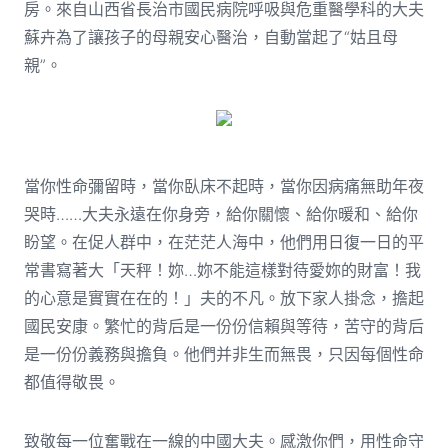
房。來自山西省長治市國民病院呼吸與危重醫學科的大夫
蘇卉為了讓孩子的母親安心醫治，自動當起了“姑且母
親”。
當你性命彌留時，當你臥床不起時，當你因病痛無助年夜
哭時……大夫永遠在你身旁，給你關懷、給你暖和、給你
盼望。在促人群中，在茫茫人海中，他們用日復一日的平
常書寫著大「天秤！妳…妳不能這樣對待愛妳的財富！我
的心意是實實在在的！」夫的不凡。放下家人掛念，擔起
國民安康。繁忙的背后是一份份信賴與等待，苦守的背后
是一份份義務與擔負。他們并非生而無畏，只因每個性命
都值得敬畏。
致敬每一位奮戰在一線的中國大夫。感激你們，用性命守