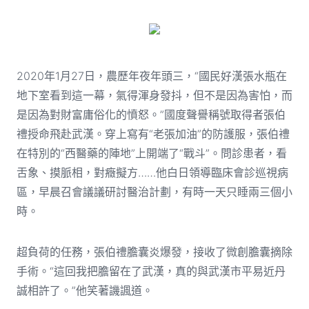
2020年1月27日，農歷年夜年頭三，“國民好漢張水瓶在
地下室看到這一幕，氣得渾身發抖，但不是因為害怕，而
是因為對財富庸俗化的憤怒。”國度聲譽稱號取得者張伯
禮授命飛赴武漢。穿上寫有“老張加油”的防護服，張伯禮
在特別的“西醫藥的陣地”上開端了“戰斗”。問診患者，看
舌象、摸脈相，對癥擬方……他白日領導臨床會診巡視病
區，早晨召會議議研討醫治計劃，有時一天只睡兩三個小
時。
超負荷的任務，張伯禮膽囊炎爆發，接收了微創膽囊摘除
手術。“這回我把膽留在了武漢，真的與武漢市平易近丹
誠相許了。”他笑著譏諷道。