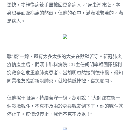
更快，才幹從病辣手里搶回更多病人。”身患漸凍癥，本
身也要面臨病痛的熬煎，但他的心中，滿滿地裝著的，滿
是病人。
戰“疫”一線，還有太多太多的大夫在默默苦守。新冠肺炎
疫情產生后，武漢市肺科病院ICU主任胡明率領團隊勝利
挽救多名危重癥肺炎患者。當胡明忽然接到德律風，得知
同業老友確診新冠肺炎，就地情感掉控，喜笑顏開。
但他擦干眼淚，持續苦守一線。胡明說：“大師都在統一
個戰壕戰斗，不克不及由於身邊戰友倒下了，你的戰斗就
停止了。疫情沒停止，我們不克不及退！”