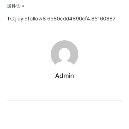
護性命。
TC:jiuyi9follow8 6980cdd4890cf4.85160887
Admin