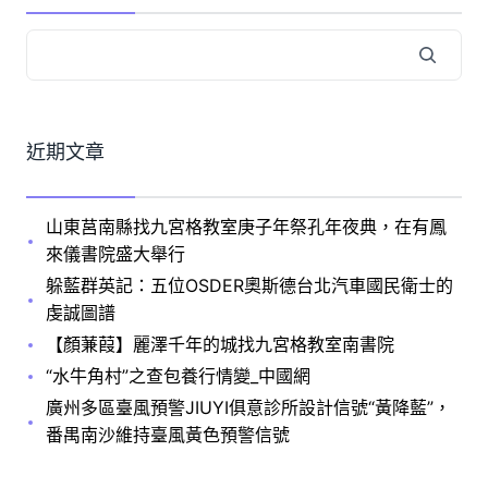
近期文章
山東莒南縣找九宮格教室庚子年祭孔年夜典，在有鳳
來儀書院盛大舉行
躲藍群英記：五位OSDER奧斯德台北汽車國民衛士的
虔誠圖譜
【顏蒹葭】麗澤千年的城找九宮格教室南書院
“水牛角村”之查包養行情變_中國網
廣州多區臺風預警JIUYI俱意診所設計信號“黃降藍”，
番禺南沙維持臺風黃色預警信號