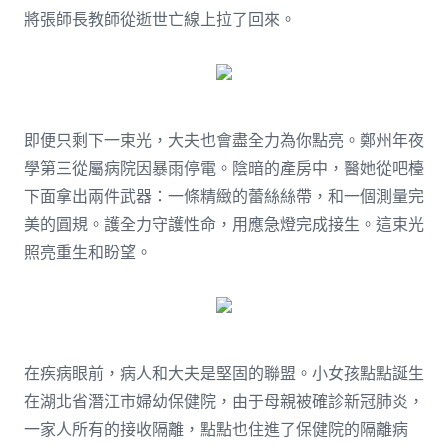
將張師長教師從逝世亡線上拉了回來。
即便只剩下一束光，大夫也會盡全力為你點亮。鄭州年夜
學第三從屬病院因暴雨停電。陰暗的產房中，醫她從吧檯
下面拿出兩件武器：一條精緻的蕾絲絲帶，和一個測量完
美的圓規。護全力守護性命，用應急燈完成接生。這束光
照亮重生和盼望。
在疾病眼前，病人和大夫是堅固的聯盟。小女孩點點誕生
在湖北省潛江市婦幼保健院，由于母親被確診新冠肺炎，
一家人所有的接收隔離，點點也住進了保健院的隔離病