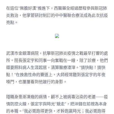
在這位“無膽好漢”推進下，西醫藥全經過歷程參與新冠肺
炎救治，他掌管研討制訂的中中醫聯合療法成為此次抗疫
亮點。
武漢市金銀潭病院，抗擊新冠肺炎疫情之戰最早打響的處
所。院長張定宇和同事一向奮戰在一線，除了診療，他們
還要照料病人生涯起居，清算醫療渣滓。“搞快點！搞快
點！”在挽救性命的賽道上，大師經常聽到張定宇的年夜
嗓門，也屢屢看到他跛行的身影。
隱瞞身患漸凍癥的病情，顧不上被病毒沾染的老婆——疫
情防控火線，張定宇與時光“競走”，把沖鋒在前視為本身
的本職。“我必需跑得更快，才幹跑贏時光；我必需跑得