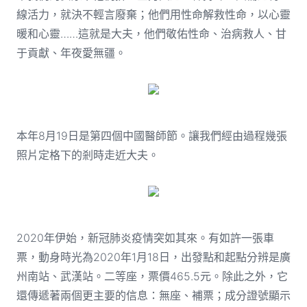
線活力，就決不輕言廢棄；他們用性命解救性命，以心靈
暖和心靈……這就是大夫，他們敬佑性命、治病救人、甘
于貢獻、年夜愛無疆。
本年8月19日是第四個中國醫師節。讓我們經由過程幾張
照片定格下的剎時走近大夫。
2020年伊始，新冠肺炎疫情突如其來。有如許一張車
票，動身時光為2020年1月18日，出發點和起點分辨是廣
州南站、武漢站。二等座，票價465.5元。除此之外，它
還傳遞著兩個更主要的信息：無座、補票；成分證號顯示