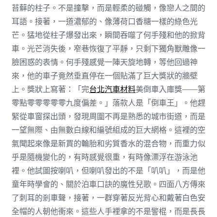
苔蘚的柱子。不是撞擊，而是輕柔的碰觸，像戀人之間的
耳語。接著，一道濃郁的、像薄荷口香糖一樣的綠色光
芒。猛地從柱子爆發出來，瞬間吞噬了何手殘和他的掀背
車。光芒消失後，窄巷恢復了平靜，只剩下獨角獸雕像一
臉困惑的表情。何手殘感覺一陣天旋地轉，等他回過神
來，他的車子竟然垂直停在一個貼滿了巨大獎狀的牆壁
上。獎狀上寫著：「完
台北汽車材料
美倒車入庫獎——第
零點零零零零零九度偏差。」落款人是「倒車王」。他趕
緊從車窗探出頭，發現周圍不再是熟悉的城市街道，而是
一望無際、由無數白線和編號組成的巨大網格。這裡的空
氣聞起來像是新買的輪胎和劣質香水的混合物，而重力似
乎是隨機變化的，有時感覺很重，有時像漂浮在游泳池
裡。他試圖按喇叭，但喇叭發出的不是「叭叭」，而是他
童年時學會的、關於泊車口訣的魔性兒歌。四面八方傳來
了刺耳的剎車聲，接著，一群穿著反光背心和戴著白色安
全帽的人朝他衝來。這些人手裡拿的不是警棍，而是長長