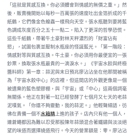
「這就是質感互換。你必須體會到情感的無價之重。」然
後，販賣機開始以每秒一百萬張的速度吐出金箔折成的千
紙鶴，它們像金色蝗蟲一樣飛向天空。張水瓶聽到要將藍
色調成灰度百分之五十一點二，陷入了更深的哲學恐慌。
這些千紙鶴，帶著牛土豪對林天秤濃烈的「財富佔有
慾」，試圖包裹並壓制水瓶座的怪誕藍光。「第一階段：
情感對等與質感互換。牛土豪，你必須用你最便宜的一張
鈔票，換取張水瓶最貴的一滴淚水。」《宇宙水餃與終極
醬料師》第一章：蒜泥與末日預兆廖沾沾坐在他那間被稱
為「宇宙水餃中心」的店裡，但這間店的外觀更像是一個
被遺棄的藍色塑膠棚，與「宇宙」或「中心」這兩個詞毫
無關係。他正在對著一缸已經發酵了七個月又七天的老蒜
泥嘆氣。「你還不夠靈動，我的蒜泥。」他輕聲細語，彷
彿在責備一個不
水箱精
上進的孩子。店內只有他一個人，
連蒼蠅都因為難以忍受那股陳年蒜頭混合著鐵鏽與淡淡絕
望的味道而選擇繞道飛行。今天的營業額是：零。廖沾沾