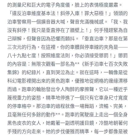
的測量尺和巨大的電子角度儀，臉上的表情極度嚴肅。
「違反泊車維度基本法！斜停入庫！罪大惡極！」領頭的
泊車警察用一個擴音器大喊，聲音充滿機械感。「我、我
沒有斜停！我只是垂直停在了牆壁上！」何手殘趕緊為自
己辯解，但聲音因為恐懼而顫抖。「垂直泊車？那是在第
三次元的行為，在這裡，你的車體與停車線的夾角是——
八十九點七度！按照維度法則，你必須接受懲罰！」懲罰
的內容是：無限次觀看一部名為**《新手泊車七百次失敗
集錦》的紀錄片，直到哭泣為止。就在這時，一輛像是從
科幻電影裡開出來的黑色跑車，優雅地從網格的邊緣漂移
而過。跑車的輪胎發出令人陶醉的摩擦聲，它以一種近乎
蔑視重力的姿態，精準地停進了一個只有它車身尺寸寬度
的停車格中。那泊車的過程就像一場舞蹈，流暢、完美，
且毫無任何多餘的動作**。跑車的駕駛座上走出一個全身
黑色皮衣的女人，她戴著一副透明護目鏡，冷酷地朝著何
手殘的方向走來。她的步伐優雅而精準，每一步都像是被