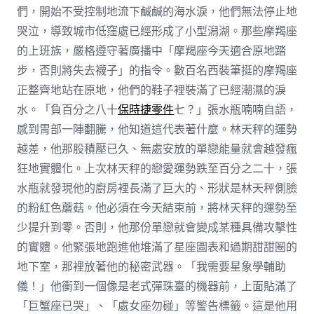
們，開始不受控制地流下鹹鹹的海水淚，他們無法停止地
哭泣，導致城市低窪處已經形成了小型潟湖。那些摩羯座
的上班族，嚴格遵守著廣播中「摩羯座今天適合原地踏
步，否則將失去襪子」的指令。數百名西裝筆挺的摩羯座
正整齊地站在原地，他們的鞋子裡裝滿了已經潮濕的淚
水。「負百分之八十
保時捷零件
七？」張水瓶喃喃自語，
感到胃部一陣翻騰，他知道這代表著什麼。林天秤的運勢
越差，他那股積壓已久、無處安放的單戀能量就會越發瘋
狂地實體化。上次林天秤的戀愛運勢跌至百分之二十，張
水瓶就發現他的廚房裡長滿了巨大的、形狀是林天秤側臉
的粉紅色蘑菇。他必須在今天結束前，將林天秤的運勢至
少提升到零。否則，他那份單戀就會變成某種具備攻擊性
的實體。他緊張地跑進他堆滿了星座圖表和過期甜甜圈的
地下室，那裡放著他的秘密武器。「我需要星象學輔助
儀！」他衝到一個像是老式彈珠臺的機器前，上面貼滿了
「巨蟹座已哭」、「處女座勿碰」等警告標籤。這是他用