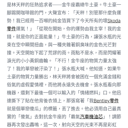
是林天秤的狂熱追求者——金牛座霸總牛土豪。牛土豪一
腳踢開咖啡館的門，大聲宣布：「天秤！別管那什麼負運
勢！我已經用一百噸的純金箔買下了今天所有的壞
Skoda
零件
運氣！」「從現在開始，你的運勢由我主宰！我的金
錢，就是你的正面能量！」牛土豪的行為，讓張水瓶的光
束在空中瞬間扭曲，與一種夾雜著銅臭味的金色光芒對
撞。天空開始下起了荒謬的雨。雨點不是水，而是閃耀著
淚光的小小黃銅齒輪。「不行！金牛座的物質力量太強
了！我的單戀被汙染了！」張水瓶大喊。他知道，如果牛
土豪的物質力量勝出，林天秤將會被困在一個充滿金錢和
俗氣的虛假愛情裡，而他將永遠失去機會。張水瓶看向那
機器，還剩下最後一個可以輸入的「情緒燃料」口。他迅
速撕下了貼在他背後衣領上，那張寫著「我
Bentley零件
就是個單戀傻瓜」的標籤，丟了進去。他必須用自己最真
實的「傻氣」去對抗金牛座的「霸氣
汽車機油芯
」！調節
器再次發出轟鳴，這一次，射向天空的光束不再是彩虹