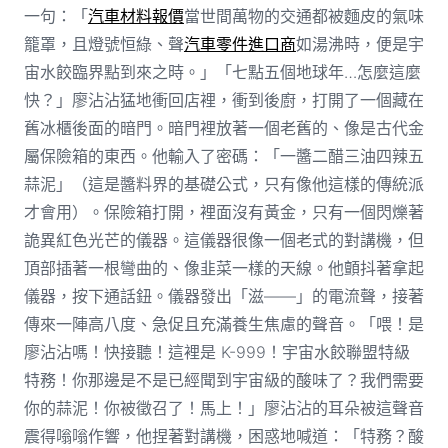
一句：「
汽車材料報價
當世間萬物的交通都被麵皮的氣味
籠罩，且燈號恒綠、聲
汽車零件進口商
如湯沸時，便是宇
宙水餃臨界點到來之時。」「七點五個地球年…怎麼這麼
快？」廖沾沾猛地衝回店裡，衝到後廚，打開了一個藏在
舊冰櫃後面的暗門。暗門裡放著一個老舊的、像是古代金
屬保險箱的東西。他輸入了密碼：「一醬二醋三油四辣五
蒜泥」（這是醬料界的基礎公式，只有像他這樣的傳統派
才會用）。保險箱打開，裡面沒有黃金，只有一個閃爍著
詭異紅色光芒的儀器。這儀器很像一個老式的對講機，但
頂部插著一根彎曲的、像韭菜一樣的天線。他顫抖著拿起
儀器，按下通話鈕。儀器發出「滋——」的電流聲，接著
傳來一陣高八度、急促且充滿養生焦慮的聲音。「喂！是
廖沾沾嗎！快接聽！這裡是 K-999！宇宙水餃聯盟特級
特務！你那邊是不是已經聞到宇宙級的酸味了？我們需要
你的蒜泥！你被徵召了！馬上！」廖沾沾的耳朵被這聲音
震得嗡嗡作響，他捏著對講機，困惑地喊道：「特務？酸