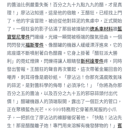
的醬油比例嚴重失衡！百分之九十九點九九的醋，才是真
理！」廖沾沾知道，這是他的宿敵，王醋狂，已經找上門
了。他的宇宙冒險，被迫從他對蒜泥的焦慮中，正式開始
了。一個狂妄的影子佔滿了那扇被撞破的
德系車材料
牆
藍
寶堅尼零件
門邊緣，光線一瞬間被極端的酸氣扭曲。一個
閃閃發光
福斯零件
、像醋罐的機器人緩緩漂浮進來，它的
底座還不斷噴射著白色醋霧。它身上掛著「醋狂派大勝
利」的霓虹燈牌，閃爍得讓人眼睛發
斯柯達零件
疼，同時
發出警報。王醋狂的聲音再次響起，這次帶著金屬回音的
嘲弄，刺耳得像是磨砂紙。「廖沾沾！你那充滿腐敗氣味
的蒜泥，是對醬料學的侮辱！必須淨化！」「你將為你那
百分之五的醬油，以及百分之九十五的邪惡蒜頭付出代
價！」醋罐機器人的頂端裂開，露出了一個巨大的管口，
正在聚積藍色光芒。K-999特務用它穿著燕尾服的小爪
子，一把抓住了廖沾沾的褲腳催促著他。「快點！沾沾先
生！那是醋酸離子炮！專門用來溶解有機發酵物的！」
賓