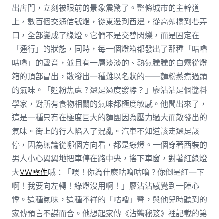
出店門，立刻被眼前的景象震驚了。整條城市的主幹道
上，數百個交通信號燈，從東邊到西邊，從高架橋到巷弄
口，全部變成了綠燈。它們不是交替閃爍，而是固定在
「通行」的狀態，同時，每一個燈箱都發出了那種「咕嚕
咕嚕」的聲音，並且有一層淡淡的、熱氣騰騰的白霧從燈
箱的頂部冒出，散發出一種難以名狀的——麵粉蒸煮過頭
的氣味。「麵粉焦慮？還是過度發酵？」廖沾沾是個醬料
學家，對所有食物相關的氣味都極度敏感。他聞出來了，
這是一種只有在極度巨大的麵團因為壓力過大而散發出的
氣味。街上的行人陷入了混亂。汽車不知道該走還是該
停，因為無論從哪個方向看，都是綠燈。一個穿著西裝的
男人小心翼翼地把車停在路中央，搖下車窗，對著紅綠燈
大
VW零件
喊：「喂！你為什麼咕嚕咕嚕？你倒是紅一下
啊！我要向左轉！綠燈沒用啊！」廖沾沾感覺到一陣心
悸。這種氣味，這種不祥的「咕嚕」聲，與他兒時聽到的
家傳預言不謀而合。他想起家傳《沾醬秘笈》裡記載的第