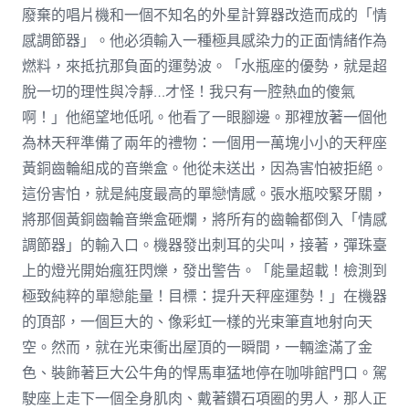
廢棄的唱片機和一個不知名的外星計算器改造而成的「情
感調節器」。他必須輸入一種極具感染力的正面情緒作為
燃料，來抵抗那負面的運勢波。「水瓶座的優勢，就是超
脫一切的理性與冷靜…才怪！我只有一腔熱血的傻氣
啊！」他絕望地低吼。他看了一眼腳邊。那裡放著一個他
為林天秤準備了兩年的禮物：一個用一萬塊小小的天秤座
黃銅齒輪組成的音樂盒。他從未送出，因為害怕被拒絕。
這份害怕，就是純度最高的單戀情感。張水瓶咬緊牙關，
將那個黃銅齒輪音樂盒砸爛，將所有的齒輪都倒入「情感
調節器」的輸入口。機器發出刺耳的尖叫，接著，彈珠臺
上的燈光開始瘋狂閃爍，發出警告。「能量超載！檢測到
極致純粹的單戀能量！目標：提升天秤座運勢！」在機器
的頂部，一個巨大的、像彩虹一樣的光束筆直地射向天
空。然而，就在光束衝出屋頂的一瞬間，一輛塗滿了金
色、裝飾著巨大公牛角的悍馬車猛地停在咖啡館門口。駕
駛座上走下一個全身肌肉、戴著鑽石項圈的男人，那人正