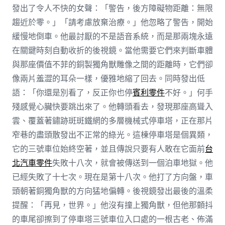
發出了令人不快的女聲：「警告，後方障礙物距離：無限
趨近於零。」「請考慮放棄治療。」他忽略了警告，開始
緩慢地倒車。他最討厭的不是語音系統，而是那兩塊永遠
在關鍵時刻自動收折的後視鏡。當他需要它們來判斷車體
與那座價值不菲的銅製獨角獸雕像之間的距離時，它們卻
像兩片羞澀的耳朵一樣，優雅地縮了回去。同時發出低
語：「你還是別看了，反正你也停
賓利零件
不好。」何手
殘感覺心臟快要跳出來了。他轉頭看去，發現那座高聳入
雲、覆蓋著鏽跡斑斑鐵網的多層機械式停車塔，正在那片
窄巷的盡頭散發出不正常的綠光。這棟停車塔是個異類，
它的三號車位始終空著，並且傳說只要有人敢在它面前
台
北汽車零件
失敗十八次，就會被傳送到一個泊車地獄。他
已經失敗了十七次。現在是第十八次。他打了方向盤，車
頭朝著銅獨角獸的方向猛地偏轉。後視鏡發出最後的溫柔
提醒：「再見，世界。」他沒有撞上獨角獸，但他那顫抖
的車尾卻擦到了停車塔三號車位入口處的一根古老、佈滿