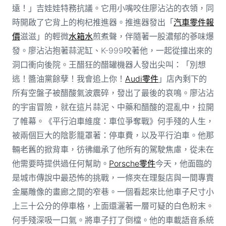
遠！」吉娃娃特務抗議。它用小嘴咬住廖沾沾的衣領，同
時開啟了它背上的枸杞推進器。推進器發出「
汽車零件報
價
滋滋」的輕微
水箱水
煎煮聲，伴隨著一股濃郁的蔘味爆
發。廖沾沾抱著蒜泥缸、K-999咬著他，一起從撞出來的
洞口衝向後院。王醋狂的醋罐機器人發出尖叫：「別想
逃！醬油黨餘孽！我會追上你！
Audi零件
」店內剩下的
所有空盤子被醋酸氣波震碎，發出了最後的哀鳴。廖沾沾
的宇宙冒險，就在這片蒜泥、中藥和醋酸的混亂中，拉開
了帷幕。《平行泊車維度：車位爭奪戰》何手殘的人生，
被兩個巨大的陰影籠罩著：停車費，以及平行泊車。他那
輛老舊的掀背車，彷彿繼承了他所有的駕駛焦慮，從未在
他需要時提供過任何幫助。
Porsche零件
今天，他面臨的
是城市傳說中最恐怖的挑戰，一條夾在理髮店與一間專賣
金屬雕像的畫廊之間的窄巷。一個看起來比他車子尺寸小
上三十公分的停車格，上面還灑著一層可疑的白色粉末。
何手殘深吸一口氣。將車子打了倒檔。他的車載語音系統