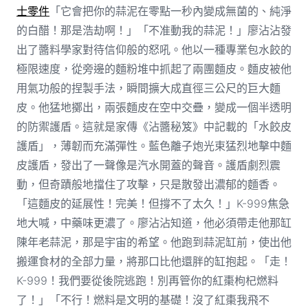
士零件
「它會把你的蒜泥在零點一秒內變成無菌的、純淨
的白醋！那是浩劫啊！」「不准動我的蒜泥！」廖沾沾發
出了醬料學家對待信仰般的怒吼。他以一種專業包水餃的
極限速度，從旁邊的麵粉堆中抓起了兩團麵皮。麵皮被他
用氣功般的捏製手法，瞬間擴大成直徑三公尺的巨大麵
皮。他猛地擲出，兩張麵皮在空中交疊，變成一個半透明
的防禦護盾。這就是家傳《沾醬秘笈》中記載的「水餃皮
護盾」，薄韌而充滿彈性。藍色離子炮光束猛烈地擊中麵
皮護盾，發出了一聲像是汽水開蓋的聲音。護盾劇烈震
動，但奇蹟般地擋住了攻擊，只是散發出濃郁的麵香。
「這麵皮的延展性！完美！但撐不了太久！」K-999焦急
地大喊，中藥味更濃了。廖沾沾知道，他必須帶走他那缸
陳年老蒜泥，那是宇宙的希望。他跑到蒜泥缸前，使出他
搬運食材的全部力量，將那口比他還胖的缸抱起。「走！
K-999！我們要從後院逃跑！別再管你的紅棗枸杞燃料
了！」「不行！燃料是文明的基礎！沒了紅棗我飛不