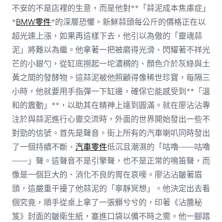
不安的不是店裡的生意，而是他對**「蒜泥成本焦慮症」
*
BMW零件
*的深層恐懼。新鮮蒜頭每公斤的價格正在以
超光速上漲，如果再這樣下去，他引以為傲的「靈魂蒜
泥」將難以為繼。他拿著一把被磨得光滑、閃耀著不祥光
芒的小銀勺，從缸底撈起一坨濃稠的、顏色介於灰綠與土
黃之間的發酵物。這蒜泥被他照顧得像稀世珍寶，每隔三
小時，他就要用手指彈一下缸邊，確保它能感受到**「溫
和的震動」**，以助其在精神上達到圓滿。就在廖沾沾專
注於與蒜泥進行心靈交流時，外面的世界開始發出一些不
對勁的信號。首先是聲音。街上所有的汽車喇叭同時發出
了一個持續不斷、
汽車零件
低沉且潮濕的「咕嚕——咕嚕
——」聲。這聲音不是引擎聲，也不是正常的鳴笛聲，而
像是一個巨大的、消化不良的胃在哀嚎。廖沾沾皺著眉
頭，這嚴重干擾了他蒜泥的「寧靜冥想」。他決定出去看
個究竟，順手從桌上拿了一張髒兮兮的，印著《沾醬秘
笈》封面的皺衛生紙，塞進口袋以備不時之需。他一腳踏