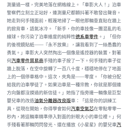
測量過一樣，完美地落在網格線上。「車影大人！」泊車
警察們立刻立正站好，連測量尺都顫抖著不敢發出聲音。
她走到何手殘面前，輕蔑地掃了一眼他那輛垂直貼在牆上
的掀背車，語氣冰冷。「新手，你的車技像一團混亂的毛
線球。你污染了泊車維度的純粹性
德系車零件
。」「但你
的後視鏡貼紙——『永不放棄』，讓我看到了一絲愚蠢的
勇氣。」車影大人突然掏出一個像是遙控器的裝置，對著
何
汽車零件貿易商
手殘的車子按了一下。何手殘的車子從
牆上脫落，在空中旋轉了一百八十度，穩穩地停在了地面
上的一個停車格中。這次，夾角是——零度。「你被分配
給我的泊車學徒了。如果泊車是一種宗教，你就是那個連
方向盤都沒摸過的新信徒。」她指了指旁邊一輛像是巨型
嬰兒車的改造
油氣分離器改良版
車：「這是你的訓練工
具，從現在開始，你得學會如何
汽車空氣芯
在零點零零一
秒內，將這輛車精準停入對面的針眼大小的車位裡。」何
手殘看著那輛閃閃發光、還在播放《小星星》的嬰兒車
汽