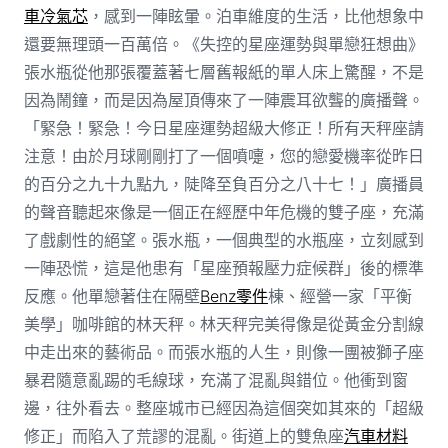
車冷氣芯
，感到一陣眩暈。泊車維度的生活，比他想象中
還要無理頭一百萬倍。《失控的星座運勢與單戀狂想曲》
張水瓶從他那張覆蓋著七層舊報紙的單人床上驚醒，不是
因為鬧鐘，而是因為屋頂傳來了一陣震耳欲聾的廣播聲。
「緊急！緊急！今日星座運勢超級大修正！所有天秤座請
注意！由於月球剛剛打了一個噴嚏，您的戀愛機率從昨日
的百分之九十九點九，陡降至負百分之八十七！」廣播員
的聲音聽起來像是一個正在經歷中年危機的雙子座，充滿
了戲劇性的絕望。張水瓶，一個典型的水瓶座，立刻感到
一陣恐慌，這是他患有「星座預報壓力症候群」後的標準
反應。他單戀著住在隔壁
Benz零件
棟、經營一家「平衡
美學」咖啡館的林天秤。林天秤完美得像是從黃金分割線
中走出來的藝術品。而張水瓶的人生，則像一團被獅子座
暴君隨意亂踢的毛線球，充滿了混亂與錯位。他衝到窗
邊，往外看去。整座城市已經因為這個突如其來的「超級
修正」而陷入了荒謬的混亂。街道上的雙魚座
汽車材料