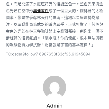
色，而是充滿了水瓶座特有的怪誕藍色**。藍色光束與金
色光芒在空中形
奧迪零件
成了一個巨大的、旋轉著的太極
圖案，像是在爭奪林天秤的靈魂。這場以星座運勢為賭
注、以單戀能量為武器的荒唐戰爭，正式打響了。藍色與
金色的光芒在林天秤咖啡館上空劇烈衝撞，創造出一個不
斷旋轉的怪異氣旋。「張水瓶！你的傻氣，根本無法與我
的噸級物質力學抗衡！財富就是宇宙的基本定律！」
TC:osder9follow7 6987653f83cf95.61945094
Admin