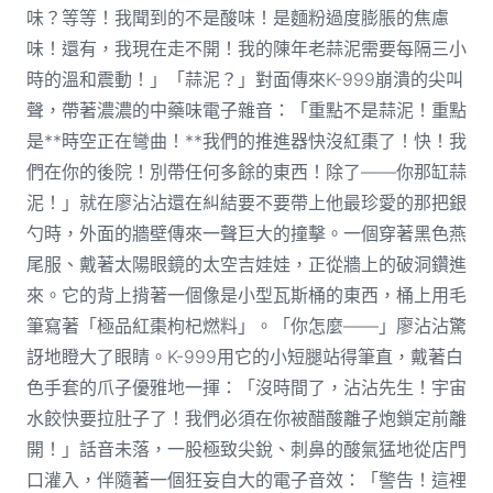
味？等等！我聞到的不是酸味！是麵粉過度膨脹的焦慮
味！還有，我現在走不開！我的陳年老蒜泥需要每隔三小
時的溫和震動！」「蒜泥？」對面傳來K-999崩潰的尖叫
聲，帶著濃濃的中藥味電子雜音：「重點不是蒜泥！重點
是**時空正在彎曲！**我們的推進器快沒紅棗了！快！我
們在你的後院！別帶任何多餘的東西！除了——你那缸蒜
泥！」就在廖沾沾還在糾結要不要帶上他最珍愛的那把銀
勺時，外面的牆壁傳來一聲巨大的撞擊。一個穿著黑色燕
尾服、戴著太陽眼鏡的太空吉娃娃，正從牆上的破洞鑽進
來。它的背上揹著一個像是小型瓦斯桶的東西，桶上用毛
筆寫著「極品紅棗枸杞燃料」。「你怎麼——」廖沾沾驚
訝地瞪大了眼睛。K-999用它的小短腿站得筆直，戴著白
色手套的爪子優雅地一揮：「沒時間了，沾沾先生！宇宙
水餃快要拉肚子了！我們必須在你被醋酸離子炮鎖定前離
開！」話音未落，一股極致尖銳、刺鼻的酸氣猛地從店門
口灌入，伴隨著一個狂妄自大的電子音效：「警告！這裡