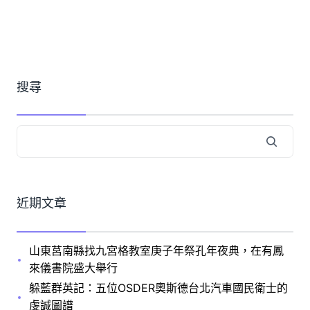
搜尋
近期文章
山東莒南縣找九宮格教室庚子年祭孔年夜典，在有鳳
來儀書院盛大舉行
躲藍群英記：五位OSDER奧斯德台北汽車國民衛士的
虔誠圖譜