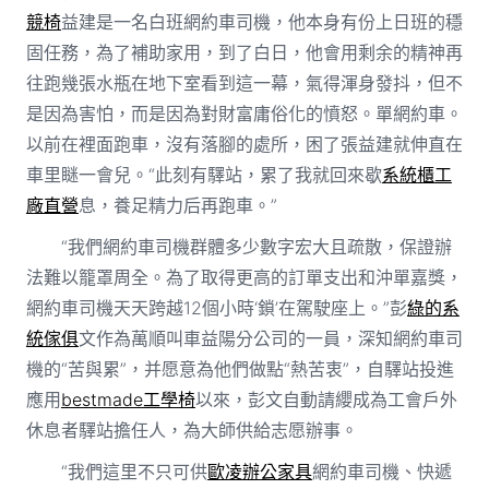
競椅
益建是一名白班網約車司機，他本身有份上日班的穩
固任務，為了補助家用，到了白日，他會用剩余的精神再
往跑幾張水瓶在地下室看到這一幕，氣得渾身發抖，但不
是因為害怕，而是因為對財富庸俗化的憤怒。單網約車。
以前在裡面跑車，沒有落腳的處所，困了張益建就伸直在
車里瞇一會兒。“此刻有驛站，累了我就回來歇
系統櫃工
廠直營
息，養足精力后再跑車。”
“我們網約車司機群體多少數字宏大且疏散，保證辦
法難以籠罩周全。為了取得更高的訂單支出和沖單嘉獎，
網約車司機天天跨越12個小時‘鎖’在駕駛座上。”彭
綠的系
統傢俱
文作為萬順叫車益陽分公司的一員，深知網約車司
機的“苦與累”，并愿意為他們做點“熱苦衷”，自驛站投進
應用
bestmade工學椅
以來，彭文自動請纓成為工會戶外
休息者驛站擔任人，為大師供給志愿辦事。
“我們這里不只可供
歐凌辦公家具
網約車司機、快遞