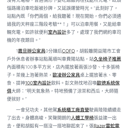
惱路邊泊車吃飯被抄牌，又延誤運營時光。“此刻好了，
站點內既「你們兩個，給我聽著！現在開始，你們必須通
過我的天秤座三階段考驗**！」可以泊車用餐，又能給車
輛充電，如許就便利
室內設計
多了，處理了我們網約車司
機的年夜題目。”
1
震旦辦公家具
0分鐘后
COFO
，胡毅離開益陽市工會
戶外休息者辦事站點萬順叫車費陽站點，站
久坐椅子推薦
內面積有100多平方米，店內擺放著兩張沙發、十多張椅
子。茶幾上泡著熱茶，
歐凌辦公家具
桌上擺放著水、零
食、提神
100室內設計
飲料。彭文熱忱地召喚
歐德系統傢
俱
大師：“明天氣象熱，特地預備了涼茶和西瓜，大師隨
便就好。”
一會兒功夫，其他駕
系統櫃工廠直營
駛員陸陸續續走
了出去。身體高峻，笑聲開朗的
人體工學椅
張益建一出
去，便和胡毅有一搭沒一搭地聊起來了。張
Razer雷蛇電