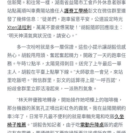
信新聞。和往常一樣，湖南省益陽市工會戶外休息者辦事
站點萬順叫車費陽站擔任人
護脊工學椅
彭文在微信群里連
發了幾條信息：“徒弟們，跑車留意平安，公道設定時光
Xten法拉利
，萬萬不要疲憊駕駛！”胡毅隨即回應版主：
“明天神清氣爽狀況佳，請安心。”
多一次吩咐就是多一層保證。這些小提示讓胡毅倍感
熱心。胡毅甩甩頭、奮起奮起精力，開啟了一天的跑車任
務。午時12點半，太陽晃得刺目。送完了上午最后一單
主人，胡毅在平臺上點擊下線。“大師歇息一會兒，來站
里吃飯吧。”微信群里，彭文的話算得上是“一呼百諾”，
紛歧會群里立即活潑起來，一派熱烈氣象。
“林天秤優雅地轉身，開始操作她吧檯上的咖啡機，
那台機器的蒸氣孔正噴出彩虹色的霧氣。我在益陽開網約
車3年了，日常平凡最不便利的就是車輛充電和吃飯
久坐
椅子推薦
。”胡毅告知記者，由于吃
電動升降桌
飯的處所
沒有充電樁，普通情形下要吃過飯再往找處所充電，既煩