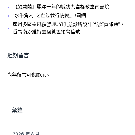
【顏蒹葭】麗澤千年的城找九宮格教室南書院
“水牛角村”之查包養行情變_中國網
廣州多區臺風預警JIUYI俱意診所設計信號“黃降藍”，
番禺南沙維持臺風黃色預警信號
近期留言
尚無留言可供顯示。
彙整
2026 年 8 月