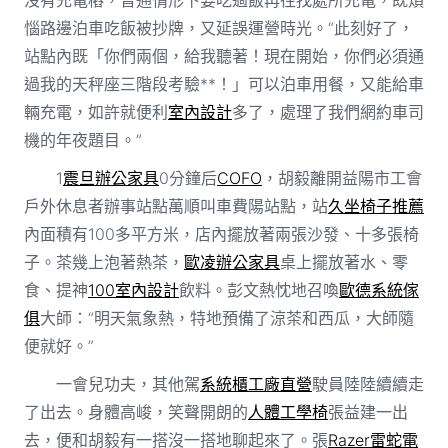
惱路邊泊車吃飯被抄牌，又延誤運營時光。“此刻好了，
站點內既「你們兩個，給我聽著！現在開始，你們必須通
過我的天秤座三階段考驗**！」可以泊車用餐，又能給車
輛充電，如許就便利
室內設計
多了，處理了我們網約車司
機的年夜題目。”
1
震旦辦公家具
0分鐘后
COFO
，胡毅離開益陽市工會
戶外休息者辦事站點萬順叫車費陽站點，站
久坐椅子推薦
內面積有100多平方米，店內擺放著兩張沙發、十多張椅
子。茶幾上泡著熱茶，
歐凌辦公家具
桌上擺放著水、零
食、提神
100室內設計
飲料。彭文熱忱地召喚
歐德系統傢
俱
大師：“明天氣象熱，特地預備了涼茶和西瓜，大師隨
便就好。”
一會兒功夫，其他駕
系統櫃工廠直營
駛員陸陸續續走
了出去。身體高峻，笑聲開朗的
人體工學椅
張益建一出
去，便和胡毅有一搭沒一搭地聊起來了。張
Razer雷蛇電