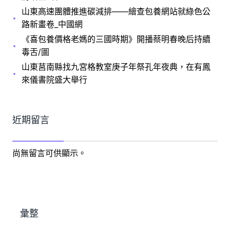
山東高速團體推進碳減排——繪查包養網站就綠色公
路新畫卷_中國網
《喜包養價格老媽的三國時期》開播蔡明春晚后持續
毒舌/圖
山東莒南縣找九宮格教室庚子年祭孔年夜典，在有鳳
來儀書院盛大舉行
近期留言
尚無留言可供顯示。
彙整