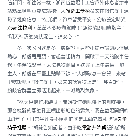
信新聞。和往常一樣，湖南省益陽市工會戶外休息者辦事
站點萬順叫車費陽站擔任人
護脊工學椅
彭文在微信群里連
發了幾條信息：“徒弟們，跑車留意平安，公道設定時光
Xten法拉利
，萬萬不要疲憊駕駛！”胡毅隨即回應版主：
“明天神清氣爽狀況佳，請安心。”
多一次吩咐就是多一層保證。這些小提示讓胡毅倍感
熱心。胡毅甩甩頭、奮起奮起精力，開啟了一天的跑車任
務。午時12點半，太陽晃得刺目。送完了上午最后一單
主人，胡毅在平臺上點擊下線。“大師歇息一會兒，來站
里吃飯吧。”微信群里，彭文的話算得上是“一呼百諾”，
紛歧會群里立即活潑起來，一派熱烈氣象。
“林天秤優雅地轉身，開始操作她吧檯上的咖啡機，
那台機器的蒸氣孔正噴出彩虹色的霧氣。我在益陽開網約
車3年了，日常平凡最不便利的就是車輛充電和吃飯
久坐
椅子推薦
。”胡毅告知記者，由于吃
電動升降桌
飯的處所
沒有充電樁，普通情形下要吃過飯再往找處所充電，既煩