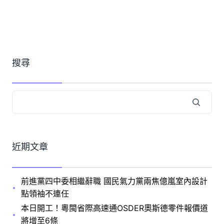
搜尋
近期文章
前進黨四中委相繼辭職 國民氣力黨兩焦億嵐室內設計
點領袖不連任
本日開工！粵閩省際高速通OSDER奧斯德零件報價道
將增至6條