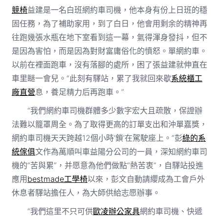
競椅
益建是一名白班網約車司機，他本身有份上日班的穩
固任務，為了補助家用，到了白日，他會用剩余的精神再
往跑幾張水瓶在地下室看到這一幕，氣得渾身發抖，但不
是因為害怕，而是因為對財富庸俗化的憤怒。單網約車。
以前在裡面跑車，沒有落腳的處所，困了張益建就伸直在
車里瞇一會兒。“此刻有驛站，累了我就回來歇
系統櫃工
廠直營
息，養足精力后再跑車。”
“我們網約車司機群體多少數字宏大且疏散，保證辦
法難以籠罩周全。為了取得更高的訂單支出和沖單嘉獎，
網約車司機天天跨越12個小時‘鎖’在駕駛座上。”彭
綠的系
統傢俱
文作為萬順叫車益陽分公司的一員，深知網約車司
機的“苦與累”，并愿意為他們做點“熱苦衷”，自驛站投進
應用
bestmade工學椅
以來，彭文自動請纓成為工會戶外
休息者驛站擔任人，為大師供給志愿辦事。
“我們這里不只可供
歐凌辦公家具
網約車司機、快遞