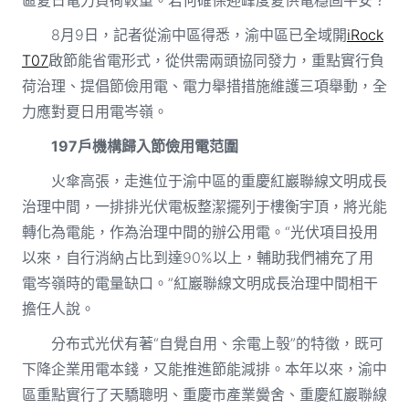
8月9日，記者從渝中區得悉，渝中區已全域開
iRock
T07
啟節能省電形式，從供需兩頭協同發力，重點實行負
荷治理、提倡節儉用電、電力舉措措施維護三項舉動，全
力應對夏日用電岑嶺。
197戶機構歸入節儉用電范圍
火傘高張，走進位于渝中區的重慶紅巖聯線文明成長
治理中間，一排排光伏電板整潔擺列于樓衡宇頂，將光能
轉化為電能，作為治理中間的辦公用電。“光伏項目投用
以來，自行消納占比到達90%以上，輔助我們補充了用
電岑嶺時的電量缺口。”紅巖聯線文明成長治理中間相干
擔任人說。
分布式光伏有著“自覺自用、余電上彀”的特徵，既可
下降企業用電本錢，又能推進節能減排。本年以來，渝中
區重點實行了天驕聰明、重慶市產業黌舍、重慶紅巖聯線