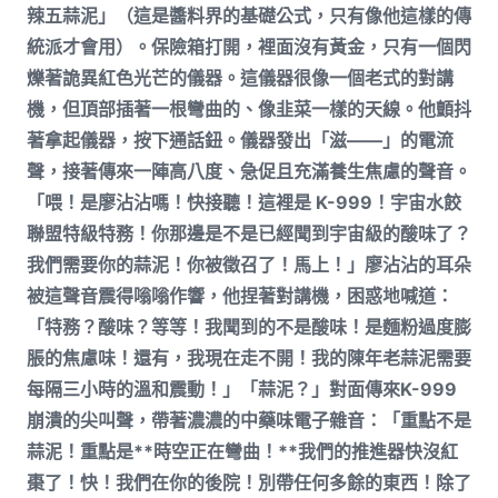
辣五蒜泥」（這是醬料界的基礎公式，只有像他這樣的傳
統派才會用）。保險箱打開，裡面沒有黃金，只有一個閃
爍著詭異紅色光芒的儀器。這儀器很像一個老式的對講
機，但頂部插著一根彎曲的、像韭菜一樣的天線。他顫抖
著拿起儀器，按下通話鈕。儀器發出「滋——」的電流
聲，接著傳來一陣高八度、急促且充滿養生焦慮的聲音。
「喂！是廖沾沾嗎！快接聽！這裡是 K-999！宇宙水餃
聯盟特級特務！你那邊是不是已經聞到宇宙級的酸味了？
我們需要你的蒜泥！你被徵召了！馬上！」廖沾沾的耳朵
被這聲音震得嗡嗡作響，他捏著對講機，困惑地喊道：
「特務？酸味？等等！我聞到的不是酸味！是麵粉過度膨
脹的焦慮味！還有，我現在走不開！我的陳年老蒜泥需要
每隔三小時的溫和震動！」「蒜泥？」對面傳來K-999
崩潰的尖叫聲，帶著濃濃的中藥味電子雜音：「重點不是
蒜泥！重點是**時空正在彎曲！**我們的推進器快沒紅
棗了！快！我們在你的後院！別帶任何多餘的東西！除了