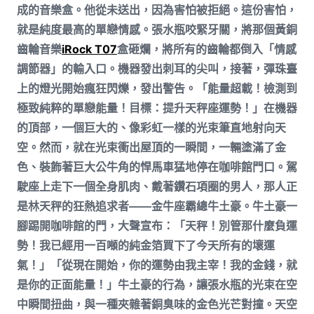
成的音樂盒。他從未送出，因為害怕被拒絕。這份害怕，
就是純度最高的單戀情感。張水瓶咬緊牙關，將那個黃銅
齒輪音樂
iRock T07
盒砸爛，將所有的齒輪都倒入「情感
調節器」的輸入口。機器發出刺耳的尖叫，接著，彈珠臺
上的燈光開始瘋狂閃爍，發出警告。「能量超載！檢測到
極致純粹的單戀能量！目標：提升天秤座運勢！」在機器
的頂部，一個巨大的、像彩虹一樣的光束筆直地射向天
空。然而，就在光束衝出屋頂的一瞬間，一輛塗滿了金
色、裝飾著巨大公牛角的悍馬車猛地停在咖啡館門口。駕
駛座上走下一個全身肌肉、戴著鑽石項圈的男人，那人正
是林天秤的狂熱追求者——金牛座霸總牛土豪。牛土豪一
腳踢開咖啡館的門，大聲宣布：「天秤！別管那什麼負運
勢！我已經用一百噸的純金箔買下了今天所有的壞運
氣！」「從現在開始，你的運勢由我主宰！我的金錢，就
是你的正面能量！」牛土豪的行為，讓張水瓶的光束在空
中瞬間扭曲，與一種夾雜著銅臭味的金色光芒對撞。天空