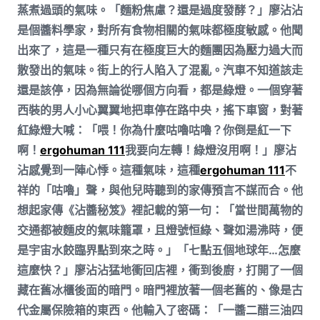
蒸煮過頭的氣味。「麵粉焦慮？還是過度發酵？」廖沾沾
是個醬料學家，對所有食物相關的氣味都極度敏感。他聞
出來了，這是一種只有在極度巨大的麵團因為壓力過大而
散發出的氣味。街上的行人陷入了混亂。汽車不知道該走
還是該停，因為無論從哪個方向看，都是綠燈。一個穿著
西裝的男人小心翼翼地把車停在路中央，搖下車窗，對著
紅綠燈大喊：「喂！你為什麼咕嚕咕嚕？你倒是紅一下
啊！
ergohuman 111
我要向左轉！綠燈沒用啊！」廖沾
沾感覺到一陣心悸。這種氣味，這種
ergohuman 111
不
祥的「咕嚕」聲，與他兒時聽到的家傳預言不謀而合。他
想起家傳《沾醬秘笈》裡記載的第一句：「當世間萬物的
交通都被麵皮的氣味籠罩，且燈號恒綠、聲如湯沸時，便
是宇宙水餃臨界點到來之時。」「七點五個地球年…怎麼
這麼快？」廖沾沾猛地衝回店裡，衝到後廚，打開了一個
藏在舊冰櫃後面的暗門。暗門裡放著一個老舊的、像是古
代金屬保險箱的東西。他輸入了密碼：「一醬二醋三油四