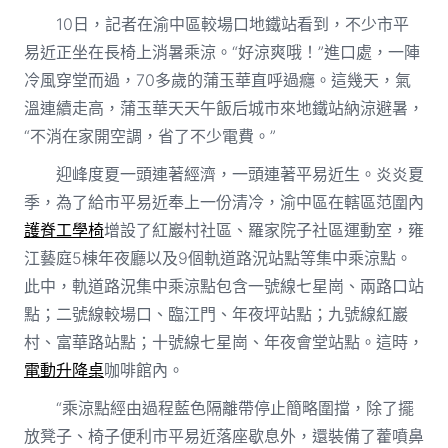
10日，記者在渝中區較場口地鐵站看到，不少市平
易近正坐在長椅上消暑乘涼。“好涼爽哦！”進口處，一陣
冷風穿堂而過，70多歲的蒲玉華直呼過癮。這幾天，氣
溫連續走高，蒲玉華天天午飯后城市來地鐵站納涼避暑，
“不消在家開空調，省了不少電費。”
迎峰度夏一頭連著經濟，一頭連著平易近生。炎炎夏
季，為了給市平易近奉上一份清冷，渝中區在轄區范圍內
護脊工學椅
增設了紅巖村社區、羅家院子社區運動室，雍
江藝庭5棟年夜廳以及9個軌道路況站點等集中乘涼點。
此中，軌道路況集中乘涼點包含一號線七星崗、兩路口站
點；二號線較場口、臨江門、年夜坪站點；九號線紅巖
村、富華路站點；十號線七星崗、年夜會堂站點。這時，
電動升降桌
咖啡館內。
“乘涼點經由過程藍色隔離帶停止簡略圍擋，除了擺
放凳子、椅子便利市平易近落座歇息外，還裝備了藿噴鼻