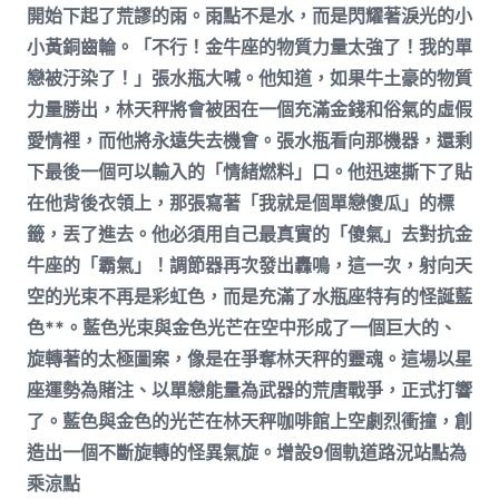
開始下起了荒謬的雨。雨點不是水，而是閃耀著淚光的小
小黃銅齒輪。「不行！金牛座的物質力量太強了！我的單
戀被汙染了！」張水瓶大喊。他知道，如果牛土豪的物質
力量勝出，林天秤將會被困在一個充滿金錢和俗氣的虛假
愛情裡，而他將永遠失去機會。張水瓶看向那機器，還剩
下最後一個可以輸入的「情緒燃料」口。他迅速撕下了貼
在他背後衣領上，那張寫著「我就是個單戀傻瓜」的標
籤，丟了進去。他必須用自己最真實的「傻氣」去對抗金
牛座的「霸氣」！調節器再次發出轟鳴，這一次，射向天
空的光束不再是彩虹色，而是充滿了水瓶座特有的怪誕藍
色**。藍色光束與金色光芒在空中形成了一個巨大的、
旋轉著的太極圖案，像是在爭奪林天秤的靈魂。這場以星
座運勢為賭注、以單戀能量為武器的荒唐戰爭，正式打響
了。藍色與金色的光芒在林天秤咖啡館上空劇烈衝撞，創
造出一個不斷旋轉的怪異氣旋。增設9個軌道路況站點為
乘涼點