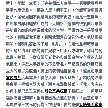
壁上。獎狀上寫著：「完美倒車入庫獎——第零點零零零
零零九度偏差。」落款人是「倒車王」。他趕緊從車窗探
出頭，發現周圍不再是熟悉的城市街道，而是一望無際、
由無數白線和編號組成的巨大網格。這裡的空氣聞起來像
是新買的輪胎和劣質香水的混合物，而重力似乎是隨機變
化的，有時感覺很重，有時像漂浮在游泳池裡。他試圖按
喇叭，但喇叭發出的不是「叭叭」，而是他童年時學會
的、關於泊車口訣的魔性兒歌。四面八方傳來了刺耳的剎
車聲，接著，一群穿著反光背心和戴著白色安全帽的人朝
他衝來。這些人手裡拿的不是警棍，而是長長的測量尺和
巨大的電子角度儀，臉上的表情極度嚴肅。「違反泊車維
室內設計
度基本法！斜停入庫！罪大惡極！」領頭的泊車
警察用一個擴音器大喊，聲音充滿機械感。「我、我沒有
斜停！我只是垂直停在
辦公室系統櫃
了牆壁上！」何手殘
趕緊為自己辯解，但聲音因為恐懼而顫抖。「垂直泊車？
那是在第三次元的行為，在這裡，你的車體
系統櫃工廠直