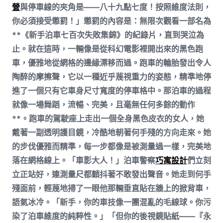
營
與停車線的夾角是——八十九點七度！按照維度法則，
你必須接受懲罰！」懲罰的內容是：無限次觀看一部名為
**《新手泊車七百次失敗集錦》的紀錄片，直到哭泣為
止。就在這時，一輛像是從科幻電影裡開出來的黑色跑
車，優雅地從網格的邊緣漂移而過。跑車的輪胎發出令人
陶醉的摩擦聲，它以一種近乎蔑視重力的姿態，精準地停
進了一個只有它車身尺寸寬度的停車格中。那泊車的過程
就像一場舞蹈，流暢、完美，且毫無任何多餘的動作
**。跑車的駕駛座上走出一個全身黑色皮衣的女人，她
戴著一副透明護目鏡，冷酷地朝著何手殘的方向走來。她
的步伐優雅而精準，每一步都像是被測量過一樣，完美地
落在網格線上。「車影大人！」泊車警察
巧寓設計
們立刻
立正站好，連測量尺都顫抖著不敢發出聲音。她走到何手
殘面前，輕蔑地掃了一眼他那輛垂直貼在牆上的掀背車，
語氣冰冷。「新手，你的車技像一團混亂的毛線球。你污
染了泊車維度的純粹性。」「但你的後視鏡貼紙——『永