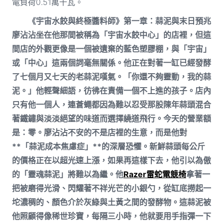
電負荷0.51萬千瓦。
《宇宙水餃與終極醬料師》第一章：蒜泥與末日預兆
廖沾沾坐在他那間被稱為「宇宙水餃中心」的店裡，但這
間店的外觀更像是一個被遺棄的藍色塑膠棚，與「宇宙」
或「中心」這兩個詞毫無關係。他正在對著一缸已經發酵
了七個月又七天的老蒜泥嘆氣。「你還不夠靈動，我的蒜
泥。」他輕聲細語，彷彿在責備一個不上進的孩子。店內
只有他一個人，連蒼蠅都因為難以忍受那股陳年蒜頭混合
著鐵鏽與淡淡絕望的味道而選擇繞道飛行。今天的營業額
是：零。廖沾沾不安的不是店裡的生意，而是他對
**「蒜泥成本焦慮症」**的深層恐懼。新鮮蒜頭每公斤
的價格正在以超光速上漲，如果再這樣下去，他引以為傲
的「靈魂蒜泥」將難以為繼。他
Razer雷蛇電競椅
拿著一
把被磨得光滑、閃耀著不祥光芒的小銀勺，從缸底撈起一
坨濃稠的、顏色介於灰綠與土黃之間的發酵物。這蒜泥被
他照顧得像稀世珍寶，每隔三小時，他就要用手指彈一下