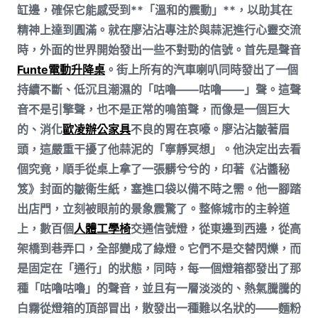
缸邊，確保它能感受到**「溫和的震動」**，以助其在
精神上達到圓滿。就在廖沾沾專注於與蒜泥進行心靈交流
時，外面的世界開始發出一些不對勁的信號。首先是聲音
Funte電動升降桌
。街上所有的汽車喇叭同時發出了一個
持續不斷、低沉且潮濕的「咕嚕——咕嚕——」聲。這聲
音不是引擎聲，也不是正常的鳴笛聲，而像是一個巨大
的、消化
歐凌辦公家具
不良的胃在哀嚎。廖沾沾皺著眉
頭，這嚴重干擾了他蒜泥的「寧靜冥想」。他決定出去看
個究竟，順手從桌上拿了一張髒兮兮的，印著《沾醬秘
笈》封面的皺衛生紙，塞進口袋以備不時之需。他一腳踏
出店門，立刻被眼前的景象震驚了。整條城市的主幹道
上，數百個
人體工學椅
交通信號燈，從東邊到西邊，從高
架橋到巷弄口，全部變成了綠燈。它們不是交替閃爍，而
是固定在「通行」的狀態，同時，每一個燈箱都發出了那
種「咕嚕咕嚕」的聲音，並且有一層淡淡的、熱氣騰騰的
白霧從燈箱的頂部冒出，散發出一種難以名狀的——麵粉