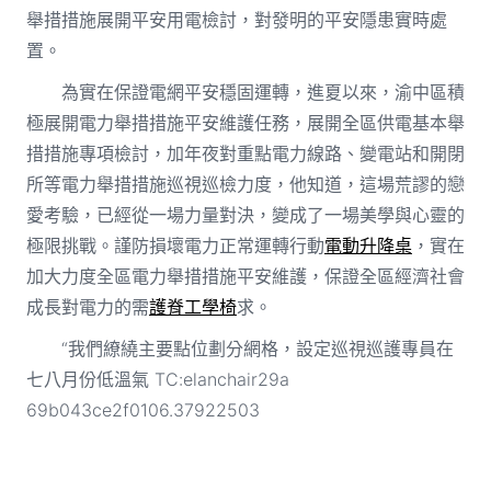
舉措措施展開平安用電檢討，對發明的平安隱患實時處
置。
為實在保證電網平安穩固運轉，進夏以來，渝中區積
極展開電力舉措措施平安維護任務，展開全區供電基本舉
措措施專項檢討，加年夜對重點電力線路、變電站和開閉
所等電力舉措措施巡視巡檢力度，他知道，這場荒謬的戀
愛考驗，已經從一場力量對決，變成了一場美學與心靈的
極限挑戰。謹防損壞電力正常運轉行動
電動升降桌
，實在
加大力度全區電力舉措措施平安維護，保證全區經濟社會
成長對電力的需
護脊工學椅
求。
“我們繚繞主要點位劃分網格，設定巡視巡護專員在
七八月份低溫氣 TC:elanchair29a
69b043ce2f0106.37922503