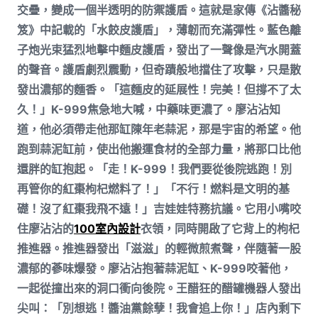
交疊，變成一個半透明的防禦護盾。這就是家傳《沾醬秘
笈》中記載的「水餃皮護盾」，薄韌而充滿彈性。藍色離
子炮光束猛烈地擊中麵皮護盾，發出了一聲像是汽水開蓋
的聲音。護盾劇烈震動，但奇蹟般地擋住了攻擊，只是散
發出濃郁的麵香。「這麵皮的延展性！完美！但撐不了太
久！」K-999焦急地大喊，中藥味更濃了。廖沾沾知
道，他必須帶走他那缸陳年老蒜泥，那是宇宙的希望。他
跑到蒜泥缸前，使出他搬運食材的全部力量，將那口比他
還胖的缸抱起。「走！K-999！我們要從後院逃跑！別
再管你的紅棗枸杞燃料了！」「不行！燃料是文明的基
礎！沒了紅棗我飛不遠！」吉娃娃特務抗議。它用小嘴咬
住廖沾沾的
100室內設計
衣領，同時開啟了它背上的枸杞
推進器。推進器發出「滋滋」的輕微煎煮聲，伴隨著一股
濃郁的蔘味爆發。廖沾沾抱著蒜泥缸、K-999咬著他，
一起從撞出來的洞口衝向後院。王醋狂的醋罐機器人發出
尖叫：「別想逃！醬油黨餘孽！我會追上你！」店內剩下