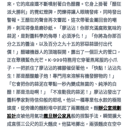
來，它的底座還不斷噴射著白色醋霧。它身上掛著「醋狂
派大勝利」的霓虹燈牌，閃爍得讓人眼睛發疼，同時發出
警報。王醋狂的聲音再次響起，這次帶著金屬回音的嘲
弄，刺耳得像是磨砂紙。「廖沾沾！你那充滿腐敗氣味的
蒜泥，是對醬料學的侮辱！必須淨化！」「你將為你那百
分之五的醬油，以及百分之九十五的邪惡蒜頭付出代
價！」醋罐機器人的頂端裂開，露出了一個巨大的管口，
正在聚積藍色光芒。K-999特務用它穿著燕尾服的小爪
子，一把抓住了廖沾沾的褲腳催促著他。「快點！沾沾先
生！那是醋酸離子炮！專門用來溶解有機發酵物的！」
「它會把你的蒜泥在零點一秒內變成無菌的、純淨的白
醋！那是浩劫啊！」「不准動我的蒜泥！」廖沾沾發出了
醬料學家對待信仰般的怒吼。他以一種專業包水餃的極限
速度，從旁邊的麵粉堆中抓起了兩團麵皮。麵
辦公室規劃
設計
皮被他用氣功
震旦辦公家具
般的捏製手法，瞬間擴大
成直徑三公尺的巨大麵皮。他猛地擲出，兩張麵皮在空中