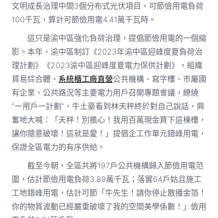
文明成長治理中間3個分布式光伏項目，可節儉用電負荷
100千瓦，算計可節儉用電4.41萬千瓦時。
這只是渝中區強化負荷治理，提倡節儉用電的一個縮
影。本年，渝中區制訂《2023年渝中區迎峰度夏負荷治
理計劃》《2023渝中區迎峰度夏電力保供計劃》，組織
貿易綜合體、
系統櫃工廠直營
公共機構、寫字樓、市屬國
有企業、公共路況等主要電力用戶召開專題會議，繚繞
“一用戶一計劃”，牛土豪看到林天秤終於對自己說話，興
奮地大喊：「天秤！別擔心！我用百萬現金買下這棟樓，
讓你隨意破壞！這就是愛！」提倡企工作單元錯峰用電，
保證全區電力的有序供給。
截至今朝，全區共將197戶公共機構歸入節儉用電范
圍，估計節儉用電負荷3.89萬千瓦；落實64戶姑且施工
工地錯峰用電，估計可節「牛先生！請你停止散播金箔！
你的物質波動已經嚴重破壞了我的空間美學係數！」儉用