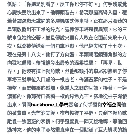
低語：「你還是別看了，反正你也停不好。」何手殘感覺
心臟快要跳出來了。他轉頭看去，發現那座高聳入雲、覆
蓋著鏽跡斑斑鐵網的多層機械式停車塔，正在那片窄巷的
盡頭散發出不正常的綠光。這棟停車塔是個異類，它的三
號車位始終空著，並且傳說只要有人敢在它面前失敗十八
次，就會被傳送到一個泊車地獄。他已經失敗了十七次。
現在是第十八次。他打了方向盤，車頭朝著銅獨角獸的方
向猛地偏轉。後視鏡發出最後的溫柔提醒：「再見，世
界。」他沒有撞上獨角獸，但他那顫抖的車尾卻擦到了停
車塔三號車位入口處的一根古老、佈滿苔蘚的柱子。不是
撞擊，而是輕柔的碰觸，像戀人之間的耳語。接著，一道
濃郁的、像薄荷口香糖一樣的綠色光芒。猛地從柱子爆發
出來，瞬間
backbone工學椅
吞噬了何手殘和
幸福空間
他
的掀背車。光芒消失後，窄巷恢復了平靜，只剩下獨角獸
雕像一臉困惑的表情。何手殘感覺一陣天旋地轉，等他回
過神來，他的車子竟然垂直停在一個貼滿了巨大獎狀的牆