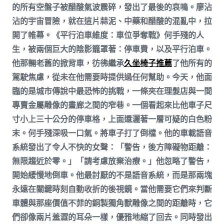
的所有空盤子被醋酸氣波震碎，發出了最後的哀鳴。廖沾
沾的宇宙冒險，就在這片蒜泥、中藥和醋酸的混亂中，拉
開了帷幕。《平行泊車維度：車位爭奪戰》何手殘的人
生，被兩個巨大的陰影籠罩著：停車費，以及平行泊車。
他那輛老舊的掀背車，彷彿繼承
久坐椅子推薦
了他所有的
駕駛焦慮，從未在他需要時提供過任何幫助。今天，他面
臨的是城市傳說中最恐怖的挑戰，一條夾在理髮店與一間
專賣金屬雕像的畫廊之間的窄巷。一個看起來比他車子尺
寸小上三十公分的停車格，上面還灑著一層可疑的白色粉
末。何手殘深吸一口氣。將車子打了倒檔。他的車載語音
系統發出了令人不快的女聲：「警告，後方障礙物距離：
無限趨近於零。」「請考慮放棄治療。」他忽略了警告，
開始緩慢地倒車。他最討厭的不是語音系統，而是那兩塊
永遠在關鍵時刻自動收折的後視鏡。當他需要它們來判斷
車體與那座價值不菲的銅製獨角獸雕像之間的距離時，它
們卻像兩片羞澀的耳朵一樣，優雅地縮了回去。同時發出