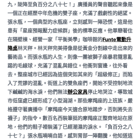
九，陡降至負百分之八十七！」廣播員的聲音聽起來像是
一個正在經歷中年危機的雙子座，充滿了戲劇性的絕望。
張水瓶，一個典型的水瓶座，立刻感到一陣恐慌，這是他
患有「星座預報壓力症候群」後的標準反應。他單戀著住
在隔壁棟、經營一家「平衡美學」咖啡館的
Funte電動升
降桌
林天秤。林天秤完美得像是從黃金分割線中走出來的
藝術品。而張水瓶的人生，則像一團被獅子座暴君隨意亂
踢的毛線球，充滿了混亂與錯位。他衝到窗邊，往外看
去。整座城市已經因為這個突如其來的「超級修正」而陷
入了荒謬的混亂。街道上的雙魚座們，開始不受控制地流
下鹹鹹的海水淚，他們無法
辦公家具
停止地哭泣，導致城
市低窪處已經形成了小型潟湖。那些摩羯座的上班族，嚴
格遵守著廣播中「摩羯座今天適合原地踏步，否則將失去
襪子」的指令。數百名西裝筆挺的摩羯座正整齊地站在原
地，他們的鞋子裡裝滿了已經潮濕的淚水。「負百分之八
十七？」張水瓶喃喃自語，感到胃部一陣翻騰，他知道這