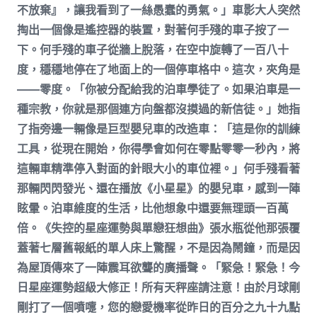
不放棄』，讓我看到了一絲愚蠢的勇氣。」車影大人突然
掏出一個像是遙控器的裝置，對著何手殘的車子按了一
下。何手殘的車子從牆上脫落，在空中旋轉了一百八十
度，穩穩地停在了地面上的一個停車格中。這次，夾角是
——零度。「你被分配給我的泊車學徒了。如果泊車是一
種宗教，你就是那個連方向盤都沒摸過的新信徒。」她指
了指旁邊一輛像是巨型嬰兒車的改造車：「這是你的訓練
工具，從現在開始，你得學會如何在零點零零一秒內，將
這輛車精準停入對面的針眼大小的車位裡。」何手殘看著
那輛閃閃發光、還在播放《小星星》的嬰兒車，感到一陣
眩暈。泊車維度的生活，比他想象中還要無理頭一百萬
倍。《失控的星座運勢與單戀狂想曲》張水瓶從他那張覆
蓋著七層舊報紙的單人床上驚醒，不是因為鬧鐘，而是因
為屋頂傳來了一陣震耳欲聾的廣播聲。「緊急！緊急！今
日星座運勢超級大修正！所有天秤座請注意！由於月球剛
剛打了一個噴嚏，您的戀愛機率從昨日的百分之九十九點