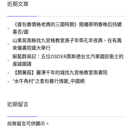
近期文章
《喜包養價格老媽的三國時期》開播蔡明春晚后持續
毒舌/圖
山東莒南縣找九宮格教室庚子年祭孔年夜典，在有鳳
來儀書院盛大舉行
躲藍群英記：五位OSDER奧斯德台北汽車國民衛士的
虔誠圖譜
【顏蒹葭】麗澤千年的城找九宮格教室南書院
“水牛角村”之查包養行情變_中國網
近期留言
尚無留言可供顯示。