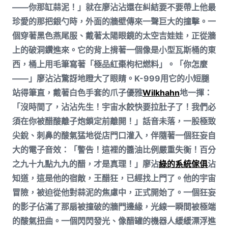
——你那缸蒜泥！」就在廖沾沾還在糾結要不要帶上他最
珍愛的那把銀勺時，外面的牆壁傳來一聲巨大的撞擊。一
個穿著黑色燕尾服、戴著太陽眼鏡的太空吉娃娃，正從牆
上的破洞鑽進來。它的背上揹著一個像是小型瓦斯桶的東
西，桶上用毛筆寫著「極品紅棗枸杞燃料」。「你怎麼
——」廖沾沾驚訝地瞪大了眼睛。K-999用它的小短腿
站得筆直，戴著白色手套的爪子優雅
Wilkhahn
地一揮：
「沒時間了，沾沾先生！宇宙水餃快要拉肚子了！我們必
須在你被醋酸離子炮鎖定前離開！」話音未落，一股極致
尖銳、刺鼻的酸氣猛地從店門口灌入，伴隨著一個狂妄自
大的電子音效：「警告！這裡的醬油比例嚴重失衡！百分
之九十九點九九的醋，才是真理！」廖沾
綠的系統傢俱
沾
知道，這是他的宿敵，王醋狂，已經找上門了。他的宇宙
冒險，被迫從他對蒜泥的焦慮中，正式開始了。一個狂妄
的影子佔滿了那扇被撞破的牆門邊緣，光線一瞬間被極端
的酸氣扭曲。一個閃閃發光、像醋罐的機器人緩緩漂浮進