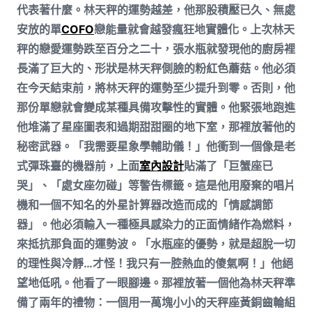
代表著什麼。林天秤的運勢越差，他那股積壓已久、無處
安放的單
COFO
戀能量就會越發瘋狂地實體化。上次林天
秤的戀愛運勢跌至百分之二十，張水瓶就發現他的廚房裡
長滿了巨大的、形狀是林天秤側臉的粉紅色蘑菇。他必須
在今天結束前，將林天秤的運勢至少提升到零。否則，他
那份單戀就會變成某種具備攻擊性的實體。他緊張地跑進
他堆滿了星座圖表和過期甜甜圈的地下室，那裡放著他的
秘密武器。「我需要星象學輔助儀！」他衝到一個像是老
式彈珠臺的機器前，上面
室內設計
貼滿了「巨蟹座已
哭」、「處女座勿碰」等警告標籤。這是他用廢棄的唱片
機和一個不知名的外星計算器改造而成的「情感調節
器」。他必須輸入一種極具感染力的正面情緒作為燃料，
來抵抗那負面的運勢波。「水瓶座的優勢，就是超脫一切
的理性與冷靜…才怪！我只有一腔熱血的傻氣啊！」他絕
望地低吼。他看了一眼腳邊。那裡放著一個他為林天秤準
備了兩年的禮物：一個用一萬塊小小的天秤座黃銅齒輪組