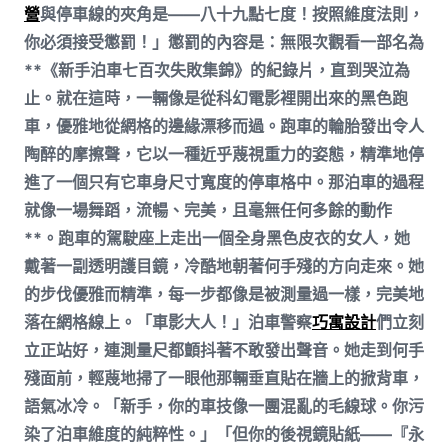
營
與停車線的夾角是——八十九點七度！按照維度法則，
你必須接受懲罰！」懲罰的內容是：無限次觀看一部名為
**《新手泊車七百次失敗集錦》的紀錄片，直到哭泣為
止。就在這時，一輛像是從科幻電影裡開出來的黑色跑
車，優雅地從網格的邊緣漂移而過。跑車的輪胎發出令人
陶醉的摩擦聲，它以一種近乎蔑視重力的姿態，精準地停
進了一個只有它車身尺寸寬度的停車格中。那泊車的過程
就像一場舞蹈，流暢、完美，且毫無任何多餘的動作
**。跑車的駕駛座上走出一個全身黑色皮衣的女人，她
戴著一副透明護目鏡，冷酷地朝著何手殘的方向走來。她
的步伐優雅而精準，每一步都像是被測量過一樣，完美地
落在網格線上。「車影大人！」泊車警察
巧寓設計
們立刻
立正站好，連測量尺都顫抖著不敢發出聲音。她走到何手
殘面前，輕蔑地掃了一眼他那輛垂直貼在牆上的掀背車，
語氣冰冷。「新手，你的車技像一團混亂的毛線球。你污
染了泊車維度的純粹性。」「但你的後視鏡貼紙——『永