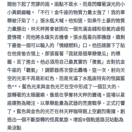
開始下起了荒謬的雨。雨點不是水，而是閃耀著淚光的小
小黃銅齒輪。「不行！金牛座的物質力量太強了！我的單
戀被汙染了！」張水瓶大喊。他知道，如果牛土豪的物質
力量勝出，林天秤將會被困在一個充滿金錢和俗氣的虛假
愛情裡，而他將永遠失去機會。張水瓶看向那機器，還剩
下最後一個可以輸入的「情緒燃料」口。他迅速撕下了貼
在他背後衣領上，那張寫著「我就是個單戀傻瓜」的標
籤，丟了進去。他必須用自己最真實的「傻氣」去對抗金
牛座的「霸氣」！調節器再次發出轟鳴，這一次，射向天
空的光束不再是彩虹色，而是充滿了水瓶座特有的怪誕藍
色**。藍色光束與金色光芒在空中形成了一個巨大的、
旋轉著的太極圖案，像是在爭奪林天秤的靈魂。這場以星
座運勢為賭注、以單戀能量為武器的荒唐戰爭，正式打響
了。藍色與金色的光芒在林天秤咖啡館上空劇烈衝撞，創
造出一個不斷旋轉的怪異氣旋。增設9個軌道路況站點為
乘涼點