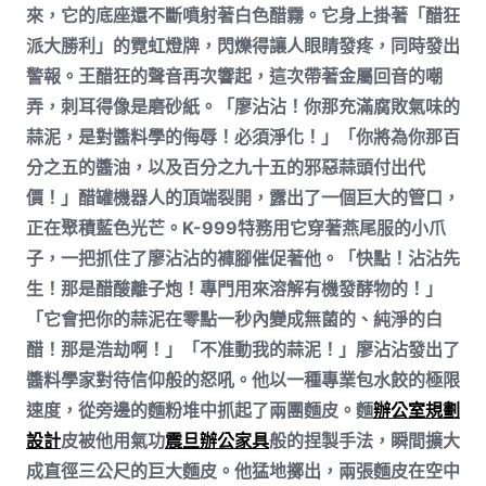
來，它的底座還不斷噴射著白色醋霧。它身上掛著「醋狂
派大勝利」的霓虹燈牌，閃爍得讓人眼睛發疼，同時發出
警報。王醋狂的聲音再次響起，這次帶著金屬回音的嘲
弄，刺耳得像是磨砂紙。「廖沾沾！你那充滿腐敗氣味的
蒜泥，是對醬料學的侮辱！必須淨化！」「你將為你那百
分之五的醬油，以及百分之九十五的邪惡蒜頭付出代
價！」醋罐機器人的頂端裂開，露出了一個巨大的管口，
正在聚積藍色光芒。K-999特務用它穿著燕尾服的小爪
子，一把抓住了廖沾沾的褲腳催促著他。「快點！沾沾先
生！那是醋酸離子炮！專門用來溶解有機發酵物的！」
「它會把你的蒜泥在零點一秒內變成無菌的、純淨的白
醋！那是浩劫啊！」「不准動我的蒜泥！」廖沾沾發出了
醬料學家對待信仰般的怒吼。他以一種專業包水餃的極限
速度，從旁邊的麵粉堆中抓起了兩團麵皮。麵
辦公室規劃
設計
皮被他用氣功
震旦辦公家具
般的捏製手法，瞬間擴大
成直徑三公尺的巨大麵皮。他猛地擲出，兩張麵皮在空中