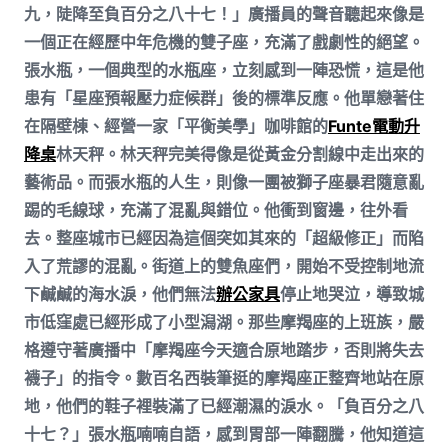
九，陡降至負百分之八十七！」廣播員的聲音聽起來像是
一個正在經歷中年危機的雙子座，充滿了戲劇性的絕望。
張水瓶，一個典型的水瓶座，立刻感到一陣恐慌，這是他
患有「星座預報壓力症候群」後的標準反應。他單戀著住
在隔壁棟、經營一家「平衡美學」咖啡館的
Funte電動升
降桌
林天秤。林天秤完美得像是從黃金分割線中走出來的
藝術品。而張水瓶的人生，則像一團被獅子座暴君隨意亂
踢的毛線球，充滿了混亂與錯位。他衝到窗邊，往外看
去。整座城市已經因為這個突如其來的「超級修正」而陷
入了荒謬的混亂。街道上的雙魚座們，開始不受控制地流
下鹹鹹的海水淚，他們無法
辦公家具
停止地哭泣，導致城
市低窪處已經形成了小型潟湖。那些摩羯座的上班族，嚴
格遵守著廣播中「摩羯座今天適合原地踏步，否則將失去
襪子」的指令。數百名西裝筆挺的摩羯座正整齊地站在原
地，他們的鞋子裡裝滿了已經潮濕的淚水。「負百分之八
十七？」張水瓶喃喃自語，感到胃部一陣翻騰，他知道這