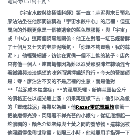
電負荷0.51萬千瓦。
《宇宙水餃與終極醬料師》第一章：蒜泥與末日預兆
廖沾沾坐在他那間被稱為「宇宙水餃中心」的店裡，但這
間店的外觀更像是一個被遺棄的藍色塑膠棚，與「宇宙」
或「中心」這兩個詞毫無關係。他正在對著一缸已經發酵
了七個月又七天的老蒜泥嘆氣。「你還不夠靈動，我的蒜
泥。」他輕聲細語，彷彿在責備一個不上進的孩子。店內
只有他一個人，連蒼蠅都因為難以忍受那股陳年蒜頭混合
著鐵鏽與淡淡絕望的味道而選擇繞道飛行。今天的營業額
是：零。廖沾沾不安的不是店裡的生意，而是他對
**「蒜泥成本焦慮症」**的深層恐懼。新鮮蒜頭每公斤
的價格正在以超光速上漲，如果再這樣下去，他引以為傲
的「靈魂蒜泥」將難以為繼。他
Razer雷蛇電競椅
拿著一
把被磨得光滑、閃耀著不祥光芒的小銀勺，從缸底撈起一
坨濃稠的、顏色介於灰綠與土黃之間的發酵物。這蒜泥被
他照顧得像稀世珍寶，每隔三小時，他就要用手指彈一下