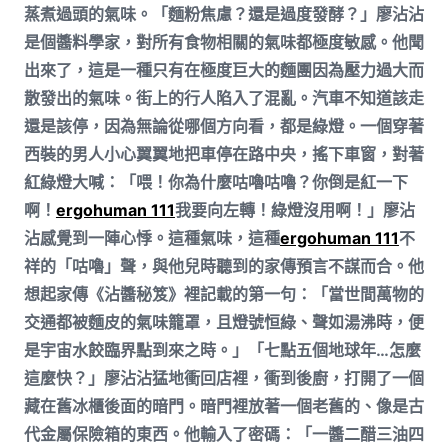
蒸煮過頭的氣味。「麵粉焦慮？還是過度發酵？」廖沾沾
是個醬料學家，對所有食物相關的氣味都極度敏感。他聞
出來了，這是一種只有在極度巨大的麵團因為壓力過大而
散發出的氣味。街上的行人陷入了混亂。汽車不知道該走
還是該停，因為無論從哪個方向看，都是綠燈。一個穿著
西裝的男人小心翼翼地把車停在路中央，搖下車窗，對著
紅綠燈大喊：「喂！你為什麼咕嚕咕嚕？你倒是紅一下
啊！
ergohuman 111
我要向左轉！綠燈沒用啊！」廖沾
沾感覺到一陣心悸。這種氣味，這種
ergohuman 111
不
祥的「咕嚕」聲，與他兒時聽到的家傳預言不謀而合。他
想起家傳《沾醬秘笈》裡記載的第一句：「當世間萬物的
交通都被麵皮的氣味籠罩，且燈號恒綠、聲如湯沸時，便
是宇宙水餃臨界點到來之時。」「七點五個地球年…怎麼
這麼快？」廖沾沾猛地衝回店裡，衝到後廚，打開了一個
藏在舊冰櫃後面的暗門。暗門裡放著一個老舊的、像是古
代金屬保險箱的東西。他輸入了密碼：「一醬二醋三油四