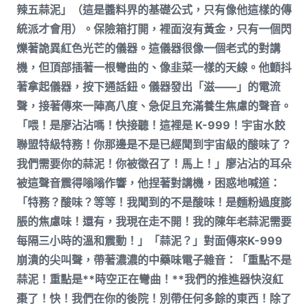
辣五蒜泥」（這是醬料界的基礎公式，只有像他這樣的傳
統派才會用）。保險箱打開，裡面沒有黃金，只有一個閃
爍著詭異紅色光芒的儀器。這儀器很像一個老式的對講
機，但頂部插著一根彎曲的、像韭菜一樣的天線。他顫抖
著拿起儀器，按下通話鈕。儀器發出「滋——」的電流
聲，接著傳來一陣高八度、急促且充滿養生焦慮的聲音。
「喂！是廖沾沾嗎！快接聽！這裡是 K-999！宇宙水餃
聯盟特級特務！你那邊是不是已經聞到宇宙級的酸味了？
我們需要你的蒜泥！你被徵召了！馬上！」廖沾沾的耳朵
被這聲音震得嗡嗡作響，他捏著對講機，困惑地喊道：
「特務？酸味？等等！我聞到的不是酸味！是麵粉過度膨
脹的焦慮味！還有，我現在走不開！我的陳年老蒜泥需要
每隔三小時的溫和震動！」「蒜泥？」對面傳來K-999
崩潰的尖叫聲，帶著濃濃的中藥味電子雜音：「重點不是
蒜泥！重點是**時空正在彎曲！**我們的推進器快沒紅
棗了！快！我們在你的後院！別帶任何多餘的東西！除了