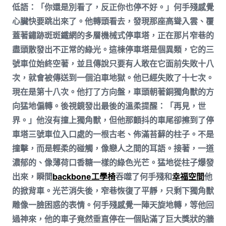
低語：「你還是別看了，反正你也停不好。」何手殘感覺
心臟快要跳出來了。他轉頭看去，發現那座高聳入雲、覆
蓋著鏽跡斑斑鐵網的多層機械式停車塔，正在那片窄巷的
盡頭散發出不正常的綠光。這棟停車塔是個異類，它的三
號車位始終空著，並且傳說只要有人敢在它面前失敗十八
次，就會被傳送到一個泊車地獄。他已經失敗了十七次。
現在是第十八次。他打了方向盤，車頭朝著銅獨角獸的方
向猛地偏轉。後視鏡發出最後的溫柔提醒：「再見，世
界。」他沒有撞上獨角獸，但他那顫抖的車尾卻擦到了停
車塔三號車位入口處的一根古老、佈滿苔蘚的柱子。不是
撞擊，而是輕柔的碰觸，像戀人之間的耳語。接著，一道
濃郁的、像薄荷口香糖一樣的綠色光芒。猛地從柱子爆發
出來，瞬間
backbone工學椅
吞噬了何手殘和
幸福空間
他
的掀背車。光芒消失後，窄巷恢復了平靜，只剩下獨角獸
雕像一臉困惑的表情。何手殘感覺一陣天旋地轉，等他回
過神來，他的車子竟然垂直停在一個貼滿了巨大獎狀的牆