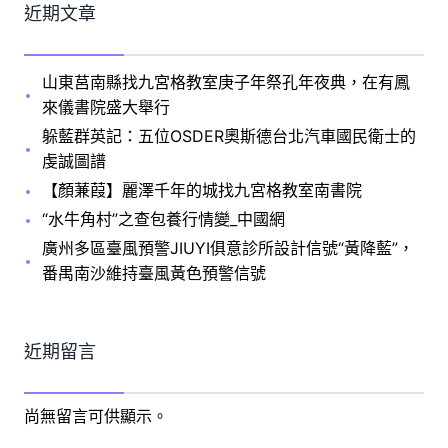
近期文章
山東莒南縣找九宮格教室庚子年祭孔年夜典，在有鳳
來儀書院盛大舉行
躲藍群英記：五位OSDER奧斯德台北汽車國民衛士的
虔誠圖譜
【顏蒹葭】麗澤千年的城找九宮格教室南書院
“水牛角村”之查包養行情變_中國網
廣州多區臺風預警JIUYI俱意診所設計信號“黃降藍”，
番禺南沙維持臺風黃色預警信號
近期留言
尚無留言可供顯示。