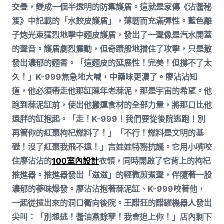
交疊，變成一個半透明的防禦護盾。這就是家傳《沾醬秘
笈》中記載的「水餃皮護盾」，薄韌而充滿彈性。藍色離
子炮光束猛烈地擊中麵皮護盾，發出了一聲像是汽水開蓋
的聲音。護盾劇烈震動，但奇蹟般地擋住了攻擊，只是散
發出濃郁的麵香。「這麵皮的延展性！完美！但撐不了太
久！」K-999焦急地大喊，中藥味更濃了。廖沾沾知
道，他必須帶走他那缸陳年老蒜泥，那是宇宙的希望。他
跑到蒜泥缸前，使出他搬運食材的全部力量，將那口比他
還胖的缸抱起。「走！K-999！我們要從後院逃跑！別
再管你的紅棗枸杞燃料了！」「不行！燃料是文明的基
礎！沒了紅棗我飛不遠！」吉娃娃特務抗議。它用小嘴咬
住廖沾沾的
100室內設計
衣領，同時開啟了它背上的枸杞
推進器。推進器發出「滋滋」的輕微煎煮聲，伴隨著一股
濃郁的蔘味爆發。廖沾沾抱著蒜泥缸、K-999咬著他，
一起從撞出來的洞口衝向後院。王醋狂的醋罐機器人發出
尖叫：「別想逃！醬油黨餘孽！我會追上你！」店內剩下