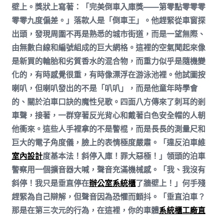
壁上。獎狀上寫著：「完美倒車入庫獎——第零點零零零
零零九度偏差。」落款人是「倒車王」。他趕緊從車窗探
出頭，發現周圍不再是熟悉的城市街道，而是一望無際、
由無數白線和編號組成的巨大網格。這裡的空氣聞起來像
是新買的輪胎和劣質香水的混合物，而重力似乎是隨機變
化的，有時感覺很重，有時像漂浮在游泳池裡。他試圖按
喇叭，但喇叭發出的不是「叭叭」，而是他童年時學會
的、關於泊車口訣的魔性兒歌。四面八方傳來了刺耳的剎
車聲，接著，一群穿著反光背心和戴著白色安全帽的人朝
他衝來。這些人手裡拿的不是警棍，而是長長的測量尺和
巨大的電子角度儀，臉上的表情極度嚴肅。「違反泊車維
室內設計
度基本法！斜停入庫！罪大惡極！」領頭的泊車
警察用一個擴音器大喊，聲音充滿機械感。「我、我沒有
斜停！我只是垂直停在
辦公室系統櫃
了牆壁上！」何手殘
趕緊為自己辯解，但聲音因為恐懼而顫抖。「垂直泊車？
那是在第三次元的行為，在這裡，你的車體
系統櫃工廠直