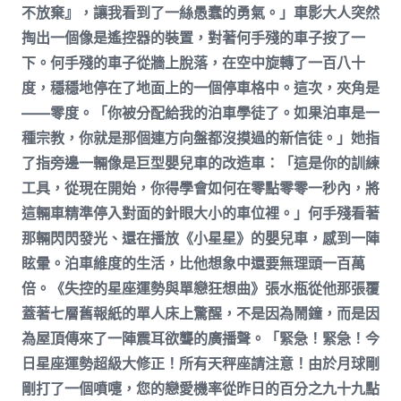
不放棄』，讓我看到了一絲愚蠢的勇氣。」車影大人突然
掏出一個像是遙控器的裝置，對著何手殘的車子按了一
下。何手殘的車子從牆上脫落，在空中旋轉了一百八十
度，穩穩地停在了地面上的一個停車格中。這次，夾角是
——零度。「你被分配給我的泊車學徒了。如果泊車是一
種宗教，你就是那個連方向盤都沒摸過的新信徒。」她指
了指旁邊一輛像是巨型嬰兒車的改造車：「這是你的訓練
工具，從現在開始，你得學會如何在零點零零一秒內，將
這輛車精準停入對面的針眼大小的車位裡。」何手殘看著
那輛閃閃發光、還在播放《小星星》的嬰兒車，感到一陣
眩暈。泊車維度的生活，比他想象中還要無理頭一百萬
倍。《失控的星座運勢與單戀狂想曲》張水瓶從他那張覆
蓋著七層舊報紙的單人床上驚醒，不是因為鬧鐘，而是因
為屋頂傳來了一陣震耳欲聾的廣播聲。「緊急！緊急！今
日星座運勢超級大修正！所有天秤座請注意！由於月球剛
剛打了一個噴嚏，您的戀愛機率從昨日的百分之九十九點