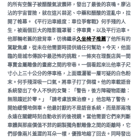
的所有空盤子被醋酸氣波震碎，發出了最後的哀鳴。廖沾
沾的宇宙冒險，就在這片蒜泥、中藥和醋酸的混亂中，拉
開了帷幕。《平行泊車維度：車位爭奪戰》何手殘的人
生，被兩個巨大的陰影籠罩著：停車費，以及平行泊車。
他那輛老舊的掀背車，彷彿繼承
久坐椅子推薦
了他所有的
駕駛焦慮，從未在他需要時提供過任何幫助。今天，他面
臨的是城市傳說中最恐怖的挑戰，一條夾在理髮店與一間
專賣金屬雕像的畫廊之間的窄巷。一個看起來比他車子尺
寸小上三十公分的停車格，上面還灑著一層可疑的白色粉
末。何手殘深吸一口氣。將車子打了倒檔。他的車載語音
系統發出了令人不快的女聲：「警告，後方障礙物距離：
無限趨近於零。」「請考慮放棄治療。」他忽略了警告，
開始緩慢地倒車。他最討厭的不是語音系統，而是那兩塊
永遠在關鍵時刻自動收折的後視鏡。當他需要它們來判斷
車體與那座價值不菲的銅製獨角獸雕像之間的距離時，它
們卻像兩片羞澀的耳朵一樣，優雅地縮了回去。同時發出