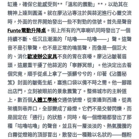
缸邊，確保它能感受到**「溫和的震動」**，以助其在
精神上達到圓滿。就在廖沾沾專注於與蒜泥進行心靈交流
時，外面的世界開始發出一些不對勁的信號。首先是聲音
Funte電動升降桌
。街上所有的汽車喇叭同時發出了一個
持續不斷、低沉且潮濕的「咕嚕——咕嚕——」聲。這聲
音不是引擎聲，也不是正常的鳴笛聲，而像是一個巨大
的、消化
歐凌辦公家具
不良的胃在哀嚎。廖沾沾皺著眉
頭，這嚴重干擾了他蒜泥的「寧靜冥想」。他決定出去看
個究竟，順手從桌上拿了一張髒兮兮的，印著《沾醬秘
笈》封面的皺衛生紙，塞進口袋以備不時之需。他一腳踏
出店門，立刻被眼前的景象震驚了。整條城市的主幹道
上，數百個
人體工學椅
交通信號燈，從東邊到西邊，從高
架橋到巷弄口，全部變成了綠燈。它們不是交替閃爍，而
是固定在「通行」的狀態，同時，每一個燈箱都發出了那
種「咕嚕咕嚕」的聲音，並且有一層淡淡的、熱氣騰騰的
白霧從燈箱的頂部冒出，散發出一種難以名狀的——麵粉