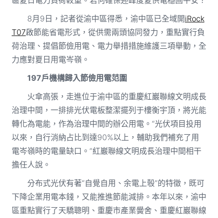
8月9日，記者從渝中區得悉，渝中區已全域開
iRock
T07
啟節能省電形式，從供需兩頭協同發力，重點實行負
荷治理、提倡節儉用電、電力舉措措施維護三項舉動，全
力應對夏日用電岑嶺。
197戶機構歸入節儉用電范圍
火傘高張，走進位于渝中區的重慶紅巖聯線文明成長
治理中間，一排排光伏電板整潔擺列于樓衡宇頂，將光能
轉化為電能，作為治理中間的辦公用電。“光伏項目投用
以來，自行消納占比到達90%以上，輔助我們補充了用
電岑嶺時的電量缺口。”紅巖聯線文明成長治理中間相干
擔任人說。
分布式光伏有著“自覺自用、余電上彀”的特徵，既可
下降企業用電本錢，又能推進節能減排。本年以來，渝中
區重點實行了天驕聰明、重慶市產業黌舍、重慶紅巖聯線