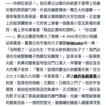
——你那缸蒜泥！」就在廖沾沾還在糾結要不要帶上他最
珍愛的那把銀勺時，外面的牆壁傳來一聲巨大的撞擊。一
個穿著黑色燕尾服、戴著太陽眼鏡的太空吉娃娃，正從牆
上的破洞鑽進來。它的背上揹著一個像是小型瓦斯桶的東
西，桶上用毛筆寫著「極品紅棗枸杞燃料」。「你怎麼
——」廖沾沾驚訝地瞪大了眼睛。K-999用它的小短腿
站得筆直，戴著白色手套的爪子優雅
Wilkhahn
地一揮：
「沒時間了，沾沾先生！宇宙水餃快要拉肚子了！我們必
須在你被醋酸離子炮鎖定前離開！」話音未落，一股極致
尖銳、刺鼻的酸氣猛地從店門口灌入，伴隨著一個狂妄自
大的電子音效：「警告！這裡的醬油比例嚴重失衡！百分
之九十九點九九的醋，才是真理！」廖沾
綠的系統傢俱
沾
知道，這是他的宿敵，王醋狂，已經找上門了。他的宇宙
冒險，被迫從他對蒜泥的焦慮中，正式開始了。一個狂妄
的影子佔滿了那扇被撞破的牆門邊緣，光線一瞬間被極端
的酸氣扭曲。一個閃閃發光、像醋罐的機器人緩緩漂浮進