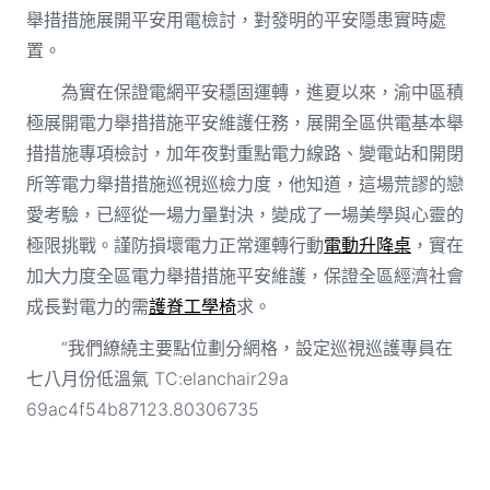
舉措措施展開平安用電檢討，對發明的平安隱患實時處
置。
為實在保證電網平安穩固運轉，進夏以來，渝中區積
極展開電力舉措措施平安維護任務，展開全區供電基本舉
措措施專項檢討，加年夜對重點電力線路、變電站和開閉
所等電力舉措措施巡視巡檢力度，他知道，這場荒謬的戀
愛考驗，已經從一場力量對決，變成了一場美學與心靈的
極限挑戰。謹防損壞電力正常運轉行動
電動升降桌
，實在
加大力度全區電力舉措措施平安維護，保證全區經濟社會
成長對電力的需
護脊工學椅
求。
“我們繚繞主要點位劃分網格，設定巡視巡護專員在
七八月份低溫氣 TC:elanchair29a
69ac4f54b87123.80306735