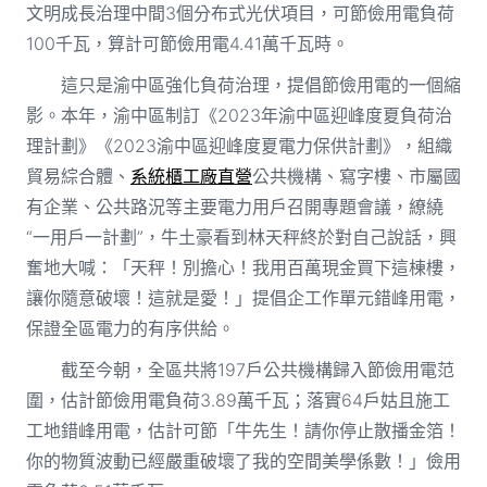
文明成長治理中間3個分布式光伏項目，可節儉用電負荷
100千瓦，算計可節儉用電4.41萬千瓦時。
這只是渝中區強化負荷治理，提倡節儉用電的一個縮
影。本年，渝中區制訂《2023年渝中區迎峰度夏負荷治
理計劃》《2023渝中區迎峰度夏電力保供計劃》，組織
貿易綜合體、
系統櫃工廠直營
公共機構、寫字樓、市屬國
有企業、公共路況等主要電力用戶召開專題會議，繚繞
“一用戶一計劃”，牛土豪看到林天秤終於對自己說話，興
奮地大喊：「天秤！別擔心！我用百萬現金買下這棟樓，
讓你隨意破壞！這就是愛！」提倡企工作單元錯峰用電，
保證全區電力的有序供給。
截至今朝，全區共將197戶公共機構歸入節儉用電范
圍，估計節儉用電負荷3.89萬千瓦；落實64戶姑且施工
工地錯峰用電，估計可節「牛先生！請你停止散播金箔！
你的物質波動已經嚴重破壞了我的空間美學係數！」儉用