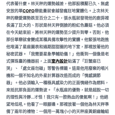
代表著什麼。林天秤的運勢越差，他那股積壓已久、無處
安放的單
COFO
戀能量就會越發瘋狂地實體化。上次林天
秤的戀愛運勢跌至百分之二十，張水瓶就發現他的廚房裡
長滿了巨大的、形狀是林天秤側臉的粉紅色蘑菇。他必須
在今天結束前，將林天秤的運勢至少提升到零。否則，他
那份單戀就會變成某種具備攻擊性的實體。他緊張地跑進
他堆滿了星座圖表和過期甜甜圈的地下室，那裡放著他的
秘密武器。「我需要星象學輔助儀！」他衝到一個像是老
式彈珠臺的機器前，上面
室內設計
貼滿了「巨蟹座已
哭」、「處女座勿碰」等警告標籤。這是他用廢棄的唱片
機和一個不知名的外星計算器改造而成的「情感調節
器」。他必須輸入一種極具感染力的正面情緒作為燃料，
來抵抗那負面的運勢波。「水瓶座的優勢，就是超脫一切
的理性與冷靜…才怪！我只有一腔熱血的傻氣啊！」他絕
望地低吼。他看了一眼腳邊。那裡放著一個他為林天秤準
備了兩年的禮物：一個用一萬塊小小的天秤座黃銅齒輪組