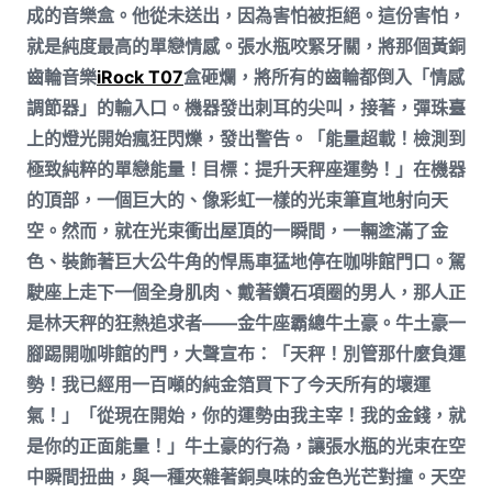
成的音樂盒。他從未送出，因為害怕被拒絕。這份害怕，
就是純度最高的單戀情感。張水瓶咬緊牙關，將那個黃銅
齒輪音樂
iRock T07
盒砸爛，將所有的齒輪都倒入「情感
調節器」的輸入口。機器發出刺耳的尖叫，接著，彈珠臺
上的燈光開始瘋狂閃爍，發出警告。「能量超載！檢測到
極致純粹的單戀能量！目標：提升天秤座運勢！」在機器
的頂部，一個巨大的、像彩虹一樣的光束筆直地射向天
空。然而，就在光束衝出屋頂的一瞬間，一輛塗滿了金
色、裝飾著巨大公牛角的悍馬車猛地停在咖啡館門口。駕
駛座上走下一個全身肌肉、戴著鑽石項圈的男人，那人正
是林天秤的狂熱追求者——金牛座霸總牛土豪。牛土豪一
腳踢開咖啡館的門，大聲宣布：「天秤！別管那什麼負運
勢！我已經用一百噸的純金箔買下了今天所有的壞運
氣！」「從現在開始，你的運勢由我主宰！我的金錢，就
是你的正面能量！」牛土豪的行為，讓張水瓶的光束在空
中瞬間扭曲，與一種夾雜著銅臭味的金色光芒對撞。天空