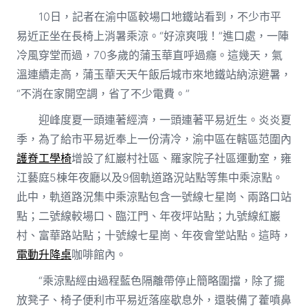
10日，記者在渝中區較場口地鐵站看到，不少市平
易近正坐在長椅上消暑乘涼。“好涼爽哦！”進口處，一陣
冷風穿堂而過，70多歲的蒲玉華直呼過癮。這幾天，氣
溫連續走高，蒲玉華天天午飯后城市來地鐵站納涼避暑，
“不消在家開空調，省了不少電費。”
迎峰度夏一頭連著經濟，一頭連著平易近生。炎炎夏
季，為了給市平易近奉上一份清冷，渝中區在轄區范圍內
護脊工學椅
增設了紅巖村社區、羅家院子社區運動室，雍
江藝庭5棟年夜廳以及9個軌道路況站點等集中乘涼點。
此中，軌道路況集中乘涼點包含一號線七星崗、兩路口站
點；二號線較場口、臨江門、年夜坪站點；九號線紅巖
村、富華路站點；十號線七星崗、年夜會堂站點。這時，
電動升降桌
咖啡館內。
“乘涼點經由過程藍色隔離帶停止簡略圍擋，除了擺
放凳子、椅子便利市平易近落座歇息外，還裝備了藿噴鼻