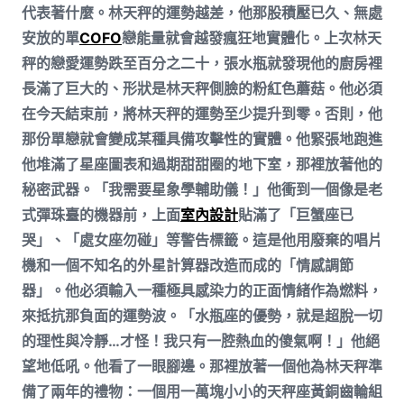
代表著什麼。林天秤的運勢越差，他那股積壓已久、無處
安放的單
COFO
戀能量就會越發瘋狂地實體化。上次林天
秤的戀愛運勢跌至百分之二十，張水瓶就發現他的廚房裡
長滿了巨大的、形狀是林天秤側臉的粉紅色蘑菇。他必須
在今天結束前，將林天秤的運勢至少提升到零。否則，他
那份單戀就會變成某種具備攻擊性的實體。他緊張地跑進
他堆滿了星座圖表和過期甜甜圈的地下室，那裡放著他的
秘密武器。「我需要星象學輔助儀！」他衝到一個像是老
式彈珠臺的機器前，上面
室內設計
貼滿了「巨蟹座已
哭」、「處女座勿碰」等警告標籤。這是他用廢棄的唱片
機和一個不知名的外星計算器改造而成的「情感調節
器」。他必須輸入一種極具感染力的正面情緒作為燃料，
來抵抗那負面的運勢波。「水瓶座的優勢，就是超脫一切
的理性與冷靜…才怪！我只有一腔熱血的傻氣啊！」他絕
望地低吼。他看了一眼腳邊。那裡放著一個他為林天秤準
備了兩年的禮物：一個用一萬塊小小的天秤座黃銅齒輪組