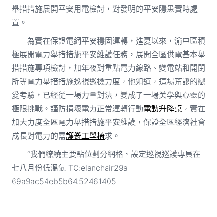
舉措措施展開平安用電檢討，對發明的平安隱患實時處
置。
為實在保證電網平安穩固運轉，進夏以來，渝中區積
極展開電力舉措措施平安維護任務，展開全區供電基本舉
措措施專項檢討，加年夜對重點電力線路、變電站和開閉
所等電力舉措措施巡視巡檢力度，他知道，這場荒謬的戀
愛考驗，已經從一場力量對決，變成了一場美學與心靈的
極限挑戰。謹防損壞電力正常運轉行動
電動升降桌
，實在
加大力度全區電力舉措措施平安維護，保證全區經濟社會
成長對電力的需
護脊工學椅
求。
“我們繚繞主要點位劃分網格，設定巡視巡護專員在
七八月份低溫氣 TC:elanchair29a
69a9ac54eb5b64.52461405