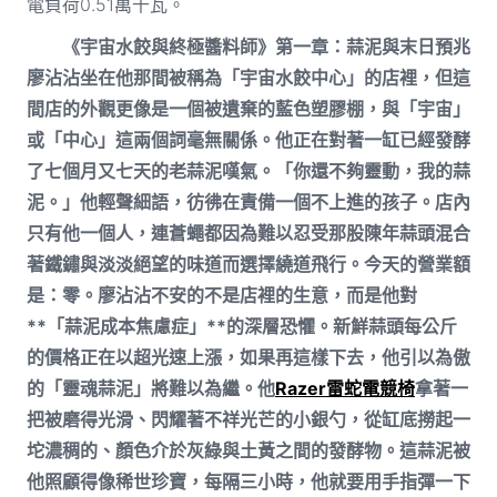
電負荷0.51萬千瓦。
《宇宙水餃與終極醬料師》第一章：蒜泥與末日預兆
廖沾沾坐在他那間被稱為「宇宙水餃中心」的店裡，但這
間店的外觀更像是一個被遺棄的藍色塑膠棚，與「宇宙」
或「中心」這兩個詞毫無關係。他正在對著一缸已經發酵
了七個月又七天的老蒜泥嘆氣。「你還不夠靈動，我的蒜
泥。」他輕聲細語，彷彿在責備一個不上進的孩子。店內
只有他一個人，連蒼蠅都因為難以忍受那股陳年蒜頭混合
著鐵鏽與淡淡絕望的味道而選擇繞道飛行。今天的營業額
是：零。廖沾沾不安的不是店裡的生意，而是他對
**「蒜泥成本焦慮症」**的深層恐懼。新鮮蒜頭每公斤
的價格正在以超光速上漲，如果再這樣下去，他引以為傲
的「靈魂蒜泥」將難以為繼。他
Razer雷蛇電競椅
拿著一
把被磨得光滑、閃耀著不祥光芒的小銀勺，從缸底撈起一
坨濃稠的、顏色介於灰綠與土黃之間的發酵物。這蒜泥被
他照顧得像稀世珍寶，每隔三小時，他就要用手指彈一下