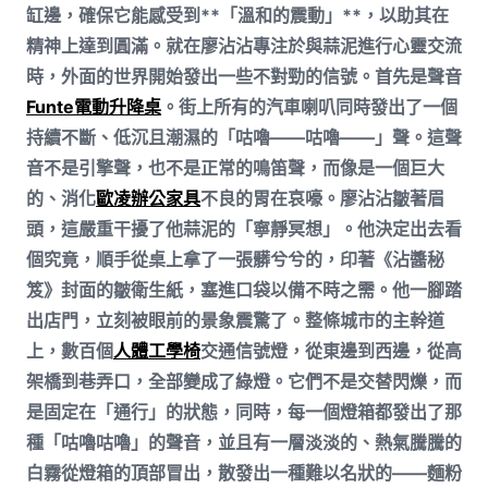
缸邊，確保它能感受到**「溫和的震動」**，以助其在
精神上達到圓滿。就在廖沾沾專注於與蒜泥進行心靈交流
時，外面的世界開始發出一些不對勁的信號。首先是聲音
Funte電動升降桌
。街上所有的汽車喇叭同時發出了一個
持續不斷、低沉且潮濕的「咕嚕——咕嚕——」聲。這聲
音不是引擎聲，也不是正常的鳴笛聲，而像是一個巨大
的、消化
歐凌辦公家具
不良的胃在哀嚎。廖沾沾皺著眉
頭，這嚴重干擾了他蒜泥的「寧靜冥想」。他決定出去看
個究竟，順手從桌上拿了一張髒兮兮的，印著《沾醬秘
笈》封面的皺衛生紙，塞進口袋以備不時之需。他一腳踏
出店門，立刻被眼前的景象震驚了。整條城市的主幹道
上，數百個
人體工學椅
交通信號燈，從東邊到西邊，從高
架橋到巷弄口，全部變成了綠燈。它們不是交替閃爍，而
是固定在「通行」的狀態，同時，每一個燈箱都發出了那
種「咕嚕咕嚕」的聲音，並且有一層淡淡的、熱氣騰騰的
白霧從燈箱的頂部冒出，散發出一種難以名狀的——麵粉