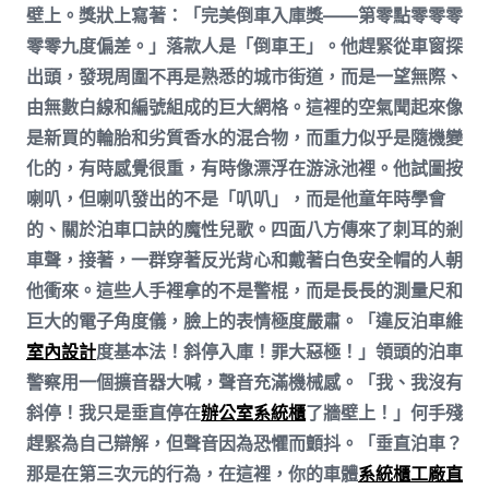
壁上。獎狀上寫著：「完美倒車入庫獎——第零點零零零
零零九度偏差。」落款人是「倒車王」。他趕緊從車窗探
出頭，發現周圍不再是熟悉的城市街道，而是一望無際、
由無數白線和編號組成的巨大網格。這裡的空氣聞起來像
是新買的輪胎和劣質香水的混合物，而重力似乎是隨機變
化的，有時感覺很重，有時像漂浮在游泳池裡。他試圖按
喇叭，但喇叭發出的不是「叭叭」，而是他童年時學會
的、關於泊車口訣的魔性兒歌。四面八方傳來了刺耳的剎
車聲，接著，一群穿著反光背心和戴著白色安全帽的人朝
他衝來。這些人手裡拿的不是警棍，而是長長的測量尺和
巨大的電子角度儀，臉上的表情極度嚴肅。「違反泊車維
室內設計
度基本法！斜停入庫！罪大惡極！」領頭的泊車
警察用一個擴音器大喊，聲音充滿機械感。「我、我沒有
斜停！我只是垂直停在
辦公室系統櫃
了牆壁上！」何手殘
趕緊為自己辯解，但聲音因為恐懼而顫抖。「垂直泊車？
那是在第三次元的行為，在這裡，你的車體
系統櫃工廠直