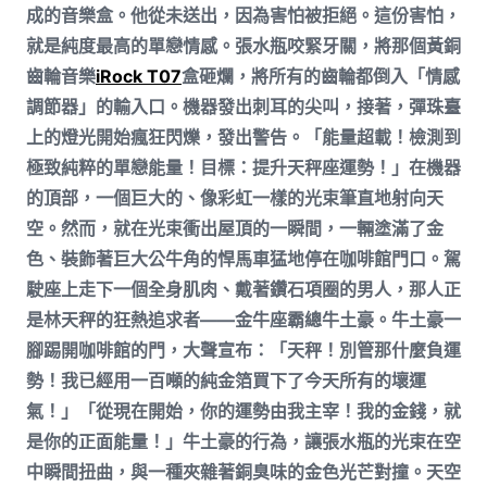
成的音樂盒。他從未送出，因為害怕被拒絕。這份害怕，
就是純度最高的單戀情感。張水瓶咬緊牙關，將那個黃銅
齒輪音樂
iRock T07
盒砸爛，將所有的齒輪都倒入「情感
調節器」的輸入口。機器發出刺耳的尖叫，接著，彈珠臺
上的燈光開始瘋狂閃爍，發出警告。「能量超載！檢測到
極致純粹的單戀能量！目標：提升天秤座運勢！」在機器
的頂部，一個巨大的、像彩虹一樣的光束筆直地射向天
空。然而，就在光束衝出屋頂的一瞬間，一輛塗滿了金
色、裝飾著巨大公牛角的悍馬車猛地停在咖啡館門口。駕
駛座上走下一個全身肌肉、戴著鑽石項圈的男人，那人正
是林天秤的狂熱追求者——金牛座霸總牛土豪。牛土豪一
腳踢開咖啡館的門，大聲宣布：「天秤！別管那什麼負運
勢！我已經用一百噸的純金箔買下了今天所有的壞運
氣！」「從現在開始，你的運勢由我主宰！我的金錢，就
是你的正面能量！」牛土豪的行為，讓張水瓶的光束在空
中瞬間扭曲，與一種夾雜著銅臭味的金色光芒對撞。天空