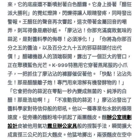
來，它的底座還不斷噴射著白色醋霧。它身上掛著「醋狂
派大勝利」的霓虹燈牌，閃爍得讓人眼睛發疼，同時發出
警報。王醋狂的聲音再次響起，這次帶著金屬回音的嘲
弄，刺耳得像是磨砂紙。「廖沾沾！你那充滿腐敗氣味的
蒜泥，是對醬料學的侮辱！必須淨化！」「你將為你那百
分之五的醬油，以及百分之九十五的邪惡蒜頭付出代
價！」醋罐機器人的頂端裂開，露出了一個巨大的管口，
正在聚積藍色光芒。K-999特務用它穿著燕尾服的小爪
子，一把抓住了廖沾沾的褲腳催促著他。「快點！沾沾先
生！那是醋酸離子炮！專門用來溶解有機發酵物的！」
「它會把你的蒜泥在零點一秒內變成無菌的、純淨的白
醋！那是浩劫啊！」「不准動我的蒜泥！」廖沾沾發出了
醬料學家對待信仰般的怒吼。他以一種專業包水餃的極限
速度，從旁邊的麵粉堆中抓起了兩團麵皮。麵
辦公室規劃
設計
皮被他用氣功
震旦辦公家具
般的捏製手法，瞬間擴大
成直徑三公尺的巨大麵皮。他猛地擲出，兩張麵皮在空中