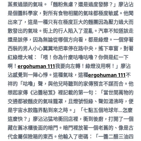
蒸煮過頭的氣味。「麵粉焦慮？還是過度發酵？」廖沾沾
是個醬料學家，對所有食物相關的氣味都極度敏感。他聞
出來了，這是一種只有在極度巨大的麵團因為壓力過大而
散發出的氣味。街上的行人陷入了混亂。汽車不知道該走
還是該停，因為無論從哪個方向看，都是綠燈。一個穿著
西裝的男人小心翼翼地把車停在路中央，搖下車窗，對著
紅綠燈大喊：「喂！你為什麼咕嚕咕嚕？你倒是紅一下
啊！
ergohuman 111
我要向左轉！綠燈沒用啊！」廖沾
沾感覺到一陣心悸。這種氣味，這種
ergohuman 111
不
祥的「咕嚕」聲，與他兒時聽到的家傳預言不謀而合。他
想起家傳《沾醬秘笈》裡記載的第一句：「當世間萬物的
交通都被麵皮的氣味籠罩，且燈號恒綠、聲如湯沸時，便
是宇宙水餃臨界點到來之時。」「七點五個地球年…怎麼
這麼快？」廖沾沾猛地衝回店裡，衝到後廚，打開了一個
藏在舊冰櫃後面的暗門。暗門裡放著一個老舊的、像是古
代金屬保險箱的東西。他輸入了密碼：「一醬二醋三油四