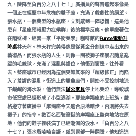
九，陡降至負百分之八十七！」廣播員的聲音聽起來像是
一個正在經歷中年危機的雙子座，充滿了戲劇性的絕望。
張水瓶，一個典型的水瓶座，立刻感到一陣恐慌，這是他
患有「星座預報壓力症候群」後的標準反應。他單戀著住
在隔壁棟、經營一家「平衡美學」咖啡館的
Funte電動升
降桌
林天秤。林天秤完美得像是從黃金分割線中走出來的
藝術品。而張水瓶的人生，則像一團被獅子座暴君隨意亂
踢的毛線球，充滿了混亂與錯位。他衝到窗邊，往外看
去。整座城市已經因為這個突如其來的「超級修正」而陷
入了荒謬的混亂。街道上的雙魚座們，開始不受控制地流
下鹹鹹的海水淚，他們無法
辦公家具
停止地哭泣，導致城
市低窪處已經形成了小型潟湖。那些摩羯座的上班族，嚴
格遵守著廣播中「摩羯座今天適合原地踏步，否則將失去
襪子」的指令。數百名西裝筆挺的摩羯座正整齊地站在原
地，他們的鞋子裡裝滿了已經潮濕的淚水。「負百分之八
十七？」張水瓶喃喃自語，感到胃部一陣翻騰，他知道這