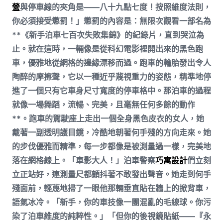
營
與停車線的夾角是——八十九點七度！按照維度法則，
你必須接受懲罰！」懲罰的內容是：無限次觀看一部名為
**《新手泊車七百次失敗集錦》的紀錄片，直到哭泣為
止。就在這時，一輛像是從科幻電影裡開出來的黑色跑
車，優雅地從網格的邊緣漂移而過。跑車的輪胎發出令人
陶醉的摩擦聲，它以一種近乎蔑視重力的姿態，精準地停
進了一個只有它車身尺寸寬度的停車格中。那泊車的過程
就像一場舞蹈，流暢、完美，且毫無任何多餘的動作
**。跑車的駕駛座上走出一個全身黑色皮衣的女人，她
戴著一副透明護目鏡，冷酷地朝著何手殘的方向走來。她
的步伐優雅而精準，每一步都像是被測量過一樣，完美地
落在網格線上。「車影大人！」泊車警察
巧寓設計
們立刻
立正站好，連測量尺都顫抖著不敢發出聲音。她走到何手
殘面前，輕蔑地掃了一眼他那輛垂直貼在牆上的掀背車，
語氣冰冷。「新手，你的車技像一團混亂的毛線球。你污
染了泊車維度的純粹性。」「但你的後視鏡貼紙——『永