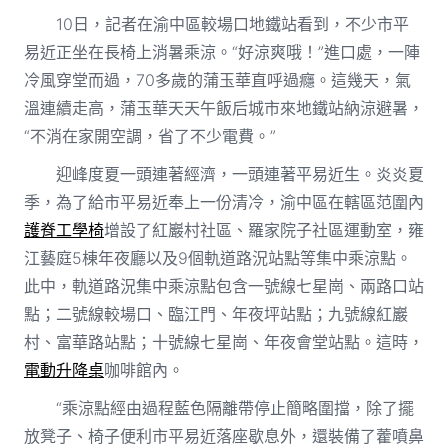
10日，記者在渝中區較場口地鐵站看到，不少市平
易近正坐在長椅上消暑乘涼。“好涼爽哦！”進口處，一陣
冷風穿堂而過，70多歲的蒲玉華直呼過癮。這幾天，氣
溫連續走高，蒲玉華天天午飯后城市來地鐵站納涼避暑，
“不消在家開空調，省了不少電費。”
迎峰度夏一頭連著經濟，一頭連著平易近生。炎炎夏
季，為了給市平易近奉上一份清冷，渝中區在轄區范圍內
護脊工學椅
增設了紅巖村社區、羅家院子社區運動室，雍
江藝庭5棟年夜廳以及9個軌道路況站點等集中乘涼點。
此中，軌道路況集中乘涼點包含一號線七星崗、兩路口站
點；二號線較場口、臨江門、年夜坪站點；九號線紅巖
村、富華路站點；十號線七星崗、年夜會堂站點。這時，
電動升降桌
咖啡館內。
“乘涼點經由過程藍色隔離帶停止簡略圍擋，除了擺
放凳子、椅子便利市平易近落座歇息外，還裝備了藿噴鼻