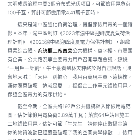
文明成長治理中間3個分布式光伏項目，可節儉用電負荷
100千瓦，算計可節儉用電4.41萬千瓦時。
這只是渝中區強化負荷治理，提倡節儉用電的一個縮
影。本年，渝中區制訂《2023年渝中區迎峰度夏負荷治
理計劃》《2023渝中區迎峰度夏電力保供計劃》，組織
貿易綜合體、
系統櫃工廠直營
公共機構、寫字樓、市屬國
有企業、公共路況等主要電力用戶召開專題會議，繚繞
“一用戶一計劃”，牛土豪看到林天秤終於對自己說話，興
奮地大喊：「天秤！別擔心！我用百萬現金買下這棟樓，
讓你隨意破壞！這就是愛！」提倡企工作單元錯峰用電，
保證全區電力的有序供給。
截至今朝，全區共將197戶公共機構歸入節儉用電范
圍，估計節儉用電負荷3.89萬千瓦；落實64戶姑且施工
工地錯峰用電，估計可節「牛先生！請你停止散播金箔！
你的物質波動已經嚴重破壞了我的空間美學係數！」儉用