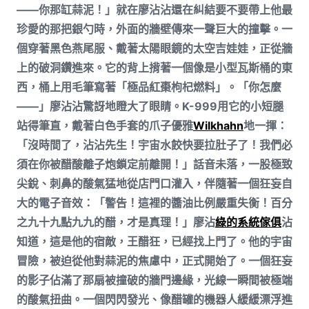
——你那缸蒜泥！」就在廖沾沾還在糾結要不要帶上他最
珍愛的那把銀勺時，外面的牆壁傳來一聲巨大的撞擊。一
個穿著黑色燕尾服、戴著太陽眼鏡的太空吉娃娃，正從牆
上的破洞鑽進來。它的背上揹著一個像是小型瓦斯桶的東
西，桶上用毛筆寫著「極品紅棗枸杞燃料」。「你怎麼
——」廖沾沾驚訝地瞪大了眼睛。K-999用它的小短腿
站得筆直，戴著白色手套的爪子優雅
Wilkhahn
地一揮：
「沒時間了，沾沾先生！宇宙水餃快要拉肚子了！我們必
須在你被醋酸離子炮鎖定前離開！」話音未落，一股極致
尖銳、刺鼻的酸氣猛地從店門口灌入，伴隨著一個狂妄自
大的電子音效：「警告！這裡的醬油比例嚴重失衡！百分
之九十九點九九的醋，才是真理！」廖沾
綠的系統傢俱
沾
知道，這是他的宿敵，王醋狂，已經找上門了。他的宇宙
冒險，被迫從他對蒜泥的焦慮中，正式開始了。一個狂妄
的影子佔滿了那扇被撞破的牆門邊緣，光線一瞬間被極端
的酸氣扭曲。一個閃閃發光、像醋罐的機器人緩緩漂浮進