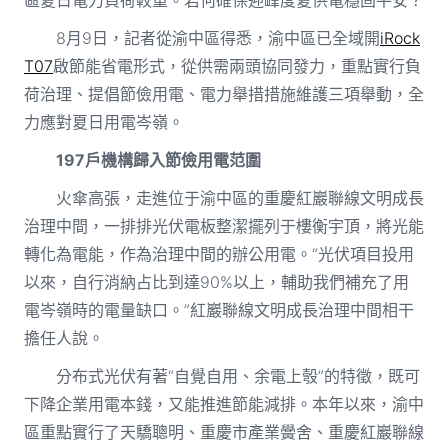
8月9日，記者從渝中區得悉，渝中區已全域開
iRock
T07
啟節能省電形式，從供需兩頭協同發力，重點實行負
荷治理、提倡節儉用電、電力舉措措施維護三項舉動，全
力應對夏日用電岑嶺。
197戶機構歸入節儉用電范圍
火傘高張，走進位于渝中區的重慶紅巖聯線文明成長
治理中間，一排排光伏電板整潔擺列于樓衡宇頂，將光能
轉化為電能，作為治理中間的辦公用電。“光伏項目投用
以來，自行消納占比到達90%以上，輔助我們補充了用
電岑嶺時的電量缺口。”紅巖聯線文明成長治理中間相干
擔任人說。
分布式光伏有著“自覺自用、余電上彀”的特徵，既可
下降企業用電本錢，又能推進節能減排。本年以來，渝中
區重點實行了天驕聰明、重慶市產業黌舍、重慶紅巖聯線