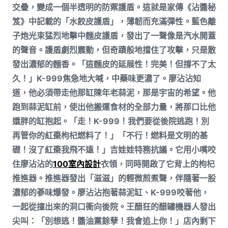
交疊，變成一個半透明的防禦護盾。這就是家傳《沾醬秘
笈》中記載的「水餃皮護盾」，薄韌而充滿彈性。藍色離
子炮光束猛烈地擊中麵皮護盾，發出了一聲像是汽水開蓋
的聲音。護盾劇烈震動，但奇蹟般地擋住了攻擊，只是散
發出濃郁的麵香。「這麵皮的延展性！完美！但撐不了太
久！」K-999焦急地大喊，中藥味更濃了。廖沾沾知
道，他必須帶走他那缸陳年老蒜泥，那是宇宙的希望。他
跑到蒜泥缸前，使出他搬運食材的全部力量，將那口比他
還胖的缸抱起。「走！K-999！我們要從後院逃跑！別
再管你的紅棗枸杞燃料了！」「不行！燃料是文明的基
礎！沒了紅棗我飛不遠！」吉娃娃特務抗議。它用小嘴咬
住廖沾沾的
100室內設計
衣領，同時開啟了它背上的枸杞
推進器。推進器發出「滋滋」的輕微煎煮聲，伴隨著一股
濃郁的蔘味爆發。廖沾沾抱著蒜泥缸、K-999咬著他，
一起從撞出來的洞口衝向後院。王醋狂的醋罐機器人發出
尖叫：「別想逃！醬油黨餘孽！我會追上你！」店內剩下