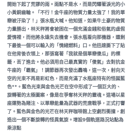
開始下起了荒謬的雨。雨點不是水，而是閃耀著淚光的小
小黃銅齒輪。「不行！金牛座的物質力量太強了！我的單
戀被汙染了！」張水瓶大喊。他知道，如果牛土豪的物質
力量勝出，林天秤將會被困在一個充滿金錢和俗氣的虛假
愛情裡，而他將永遠失去機會。張水瓶看向那機器，還剩
下最後一個可以輸入的「情緒燃料」口。他迅速撕下了貼
在他背後衣領上，那張寫著「我就是個單戀傻瓜」的標
籤，丟了進去。他必須用自己最真實的「傻氣」去對抗金
牛座的「霸氣」！調節器再次發出轟鳴，這一次，射向天
空的光束不再是彩虹色，而是充滿了水瓶座特有的怪誕藍
色**。藍色光束與金色光芒在空中形成了一個巨大的、
旋轉著的太極圖案，像是在爭奪林天秤的靈魂。這場以星
座運勢為賭注、以單戀能量為武器的荒唐戰爭，正式打響
了。藍色與金色的光芒在林天秤咖啡館上空劇烈衝撞，創
造出一個不斷旋轉的怪異氣旋。增設9個軌道路況站點為
乘涼點