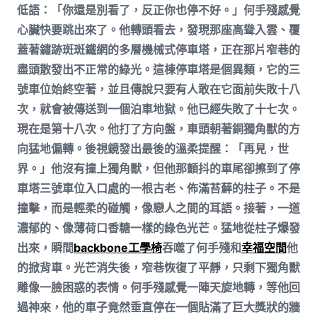
低語：「你還是別看了，反正你也停不好。」何手殘感覺
心臟快要跳出來了。他轉頭看去，發現那座高聳入雲、覆
蓋著鏽跡斑斑鐵網的多層機械式停車塔，正在那片窄巷的
盡頭散發出不正常的綠光。這棟停車塔是個異類，它的三
號車位始終空著，並且傳說只要有人敢在它面前失敗十八
次，就會被傳送到一個泊車地獄。他已經失敗了十七次。
現在是第十八次。他打了方向盤，車頭朝著銅獨角獸的方
向猛地偏轉。後視鏡發出最後的溫柔提醒：「再見，世
界。」他沒有撞上獨角獸，但他那顫抖的車尾卻擦到了停
車塔三號車位入口處的一根古老、佈滿苔蘚的柱子。不是
撞擊，而是輕柔的碰觸，像戀人之間的耳語。接著，一道
濃郁的、像薄荷口香糖一樣的綠色光芒。猛地從柱子爆發
出來，瞬間
backbone工學椅
吞噬了何手殘和
幸福空間
他
的掀背車。光芒消失後，窄巷恢復了平靜，只剩下獨角獸
雕像一臉困惑的表情。何手殘感覺一陣天旋地轉，等他回
過神來，他的車子竟然垂直停在一個貼滿了巨大獎狀的牆