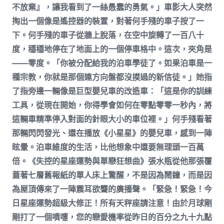
不放棄』，讓我看到了一絲愚蠢的勇氣。」車影大人突然
掏出一個像是遙控器的裝置，對著何手殘的車子按了一
下。何手殘的車子從牆上脫落，在空中旋轉了一百八十
度，穩穩地停在了地面上的一個停車格中。這次，夾角是
——零度。「你被分配給我的泊車學徒了。如果泊車是一
種宗教，你就是那個連方向盤都沒摸過的新信徒。」她指
了指旁邊一輛像是巨型嬰兒車的改造車：「這是你的訓練
工具，從現在開始，你得學會如何在零點零零一秒內，將
這輛車精準停入對面的針眼大小的車位裡。」何手殘看著
那輛閃閃發光、還在播放《小星星》的嬰兒車，感到一陣
眩暈。泊車維度的生活，比他想象中還要無理頭一百萬
倍。《失控的星座運勢與單戀狂想曲》張水瓶從他那張覆
蓋著七層舊報紙的單人床上驚醒，不是因為鬧鐘，而是因
為屋頂傳來了一陣震耳欲聾的廣播聲。「緊急！緊急！今
日星座運勢超級大修正！所有天秤座請注意！由於月球剛
剛打了一個噴嚏，您的戀愛機率從昨日的百分之九十九點