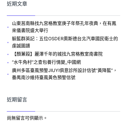
近期文章
山東莒南縣找九宮格教室庚子年祭孔年夜典，在有鳳
來儀書院盛大舉行
躲藍群英記：五位OSDER奧斯德台北汽車國民衛士的
虔誠圖譜
【顏蒹葭】麗澤千年的城找九宮格教室南書院
“水牛角村”之查包養行情變_中國網
廣州多區臺風預警JIUYI俱意診所設計信號“黃降藍”，
番禺南沙維持臺風黃色預警信號
近期留言
尚無留言可供顯示。