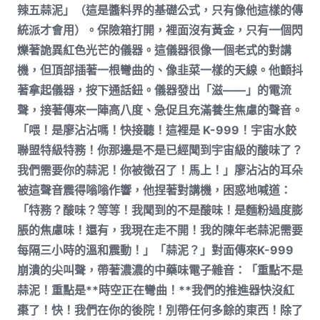
辣五蒜泥」（這是醬料界的基礎公式，只有像他這樣的傳
統派才會用）。保險箱打開，裡面沒有黃金，只有一個閃
爍著詭異紅色光芒的儀器。這儀器很像一個老式的對講
機，但頂部插著一根彎曲的、像韭菜一樣的天線。他顫抖
著拿起儀器，按下通話鈕。儀器發出「滋——」的電流
聲，接著傳來一陣高八度、急促且充滿養生焦慮的聲音。
「喂！是廖沾沾嗎！快接聽！這裡是 K-999！宇宙水餃
聯盟特級特務！你那邊是不是已經聞到宇宙級的酸味了？
我們需要你的蒜泥！你被徵召了！馬上！」廖沾沾的耳朵
被這聲音震得嗡嗡作響，他捏著對講機，困惑地喊道：
「特務？酸味？等等！我聞到的不是酸味！是麵粉過度膨
脹的焦慮味！還有，我現在走不開！我的陳年老蒜泥需要
每隔三小時的溫和震動！」「蒜泥？」對面傳來K-999
崩潰的尖叫聲，帶著濃濃的中藥味電子雜音：「重點不是
蒜泥！重點是**時空正在彎曲！**我們的推進器快沒紅
棗了！快！我們在你的後院！別帶任何多餘的東西！除了