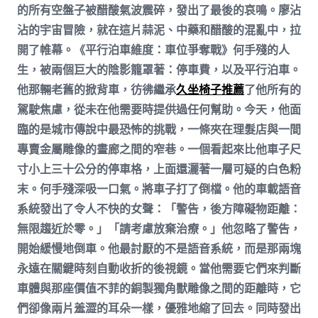
的所有空盤子被醋酸氣波震碎，發出了最後的哀鳴。廖沾
沾的宇宙冒險，就在這片蒜泥、中藥和醋酸的混亂中，拉
開了帷幕。《平行泊車維度：車位爭奪戰》何手殘的人
生，被兩個巨大的陰影籠罩著：停車費，以及平行泊車。
他那輛老舊的掀背車，彷彿繼承
久坐椅子推薦
了他所有的
駕駛焦慮，從未在他需要時提供過任何幫助。今天，他面
臨的是城市傳說中最恐怖的挑戰，一條夾在理髮店與一間
專賣金屬雕像的畫廊之間的窄巷。一個看起來比他車子尺
寸小上三十公分的停車格，上面還灑著一層可疑的白色粉
末。何手殘深吸一口氣。將車子打了倒檔。他的車載語音
系統發出了令人不快的女聲：「警告，後方障礙物距離：
無限趨近於零。」「請考慮放棄治療。」他忽略了警告，
開始緩慢地倒車。他最討厭的不是語音系統，而是那兩塊
永遠在關鍵時刻自動收折的後視鏡。當他需要它們來判斷
車體與那座價值不菲的銅製獨角獸雕像之間的距離時，它
們卻像兩片羞澀的耳朵一樣，優雅地縮了回去。同時發出