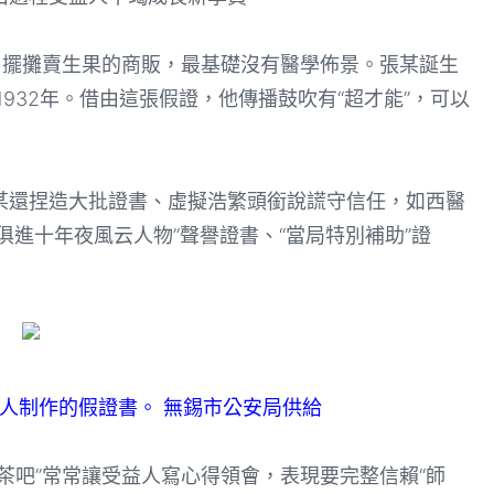
擺攤賣生果的商販，最基礎沒有醫學佈景。張某誕生
1932年。借由這張假證，他傳播鼓吹有“超才能”，可以
還捏造大批證書、虛擬浩繁頭銜說謊守信任，如西醫
時俱進十年夜風云人物”聲譽證書、“當局特別補助”證
人制作的假證書。 無錫市公安局供給
吧”常常讓受益人寫心得領會，表現要完整信賴“師