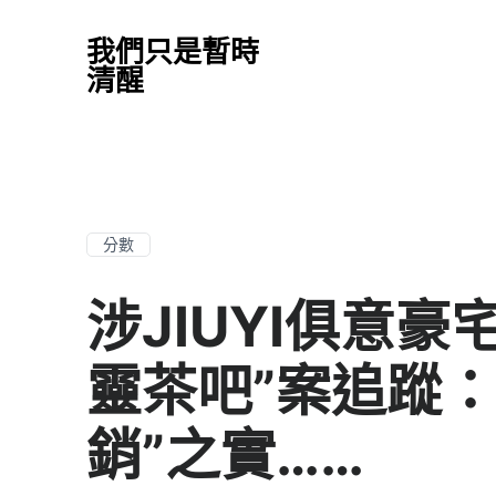
我們只是暫時
清醒
分數
涉JIUYI俱意豪
靈茶吧”案追蹤：
銷”之實……