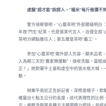
虛擬“超才能”說謊人，“福米”每斤進價不到1
警方偵察發明，“心靈茶吧”外部層級明白：
年夜“門生”紀某，也是張某代言人，治理全部
茶吧分網點擔任人；第五層是茶吧“義工”。
參加“心靈茶吧”需外部人先容，顛末品茗、
入為期三天的“農家樂運動”，接收洗腦。當經
正！」她對著牛土豪和虛空中的張水瓶大喊。一
動。
辦案平易近正告訴記者，深修是幌子，欺騙
確量出七點五公分的長度，這代表理性的比例。銷
示、催眠洗腦等多種方法展開精力把持，并經