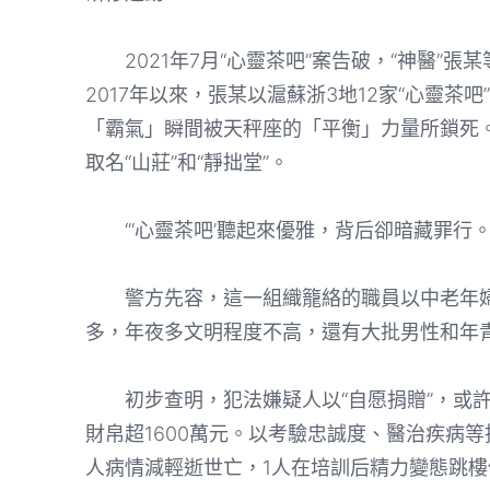
2021年7月“心靈茶吧”案告破，“神醫”張
2017年以來，張某以滬蘇浙3地12家“心靈
「霸氣」瞬間被天秤座的「平衡」力量所鎖死。
取名“山莊”和“靜拙堂”。
“‘心靈茶吧’聽起來優雅，背后卻暗藏罪行。
警方先容，這一組織籠絡的職員以中老年婦
多，年夜多文明程度不高，還有大批男性和年
初步查明，犯法嫌疑人以“自愿捐贈”，或許搭
財帛超1600萬元。以考驗忠誠度、醫治疾病等
人病情減輕逝世亡，1人在培訓后精力變態跳樓