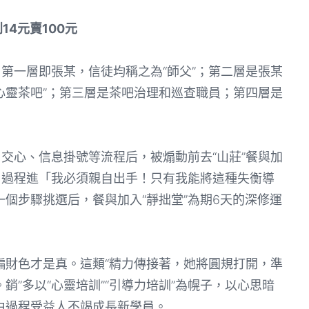
4元賣100元
第一層即張某，信徒均稱之為“師父”；第二層是張某
“心靈茶吧”；第三層是茶吧治理和巡查職員；第四層是
交心、信息掛號等流程后，被煽動前去“山莊”餐與加
由過程進「我必須親自出手！只有我能將這種失衡導
個步驟挑選后，餐與加入“靜拙堂”為期6天的深修運
財色才是真。這類“精力傳接著，她將圓規打開，準
”多以“心靈培訓”“引導力培訓”為幌子，以心思暗
由過程受益人不竭成長新學員。