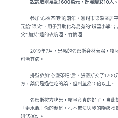
說謊取財帛超1600萬元，奸淫婦女10人、
參加“心靈茶吧”的兩年，無錫市梁溪區居平易
元給“師父”，用于贊助化為烏有的“盼望小學”
父”“加持”過的玫瑰酒、竹筒酒……
2019年7月，患癌的張密斯身材衰弱，咳嗽難
可治其病。
掛號參加“心靈茶吧”后，張密斯交了1200元
方，藥仍是過往吃的藥，但劑量為10倍以上。
張密斯按方吃藥，咳嗽竟真的好了，自此對“
「張水瓶！你的傻氣，根本無法與我的噸級物
研修運動。