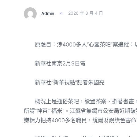
Admin
2026 年 3 月 4 日
原題目：涉4000多人“心靈茶吧”案追蹤：以
新華社南京2月9日電
新華社“新華視點”記者朱國亮
概況上是通俗茶吧，設置茶案、掛著書畫，
所謂“神茶”“福米”。江蘇省無錫市公安局近
嫌精力把持4000多名職員，說謊財說謊色害