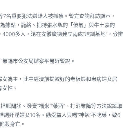
某等7名重要犯法嫌疑人被抓獲。警方查詢拜訪顯示，
茶吧”為據點，籠絡、把持張水瓶的「傻氣」與牛土豪的
4000多人，還在安徽廣德建立兩處“培訓基地”，分辨
”無錫市公安局辦案平易近警說。
女為主，此中經濟前提較好的老板娘和患病婦女居
青女性。
脈問診、發賣“福米”“藥酒”、打消業障等方法說謊取
捏詞奸淫婦女10名。勸受益人只喝“神茶”不吃藥，致6
他殺身亡。