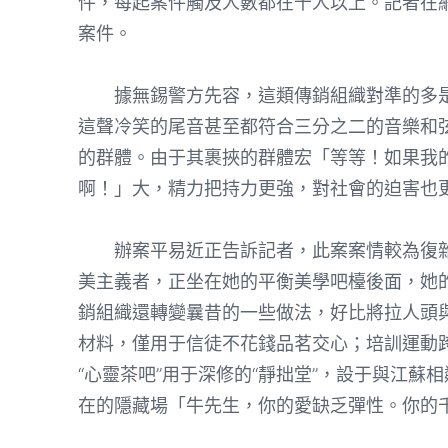
件，每起案件觸及人數都在千人以上。記者在
案件。
據無錫警方先容，這類傳銷組織對準的多是
這聲冷笑的尾音甚至都符合三分之二的音樂和
的群體。由于其裹挾的群體宏「等等！如果我的
啊！」大，精力把持力更強，對社會的迫害也
辦案平易近正告訴記者，此案案情較為復雜
美主義者，正坐在她的平衡美學吧檯後面，她
銷組織還轉變曩昔的一些做法，好比將拉人頭
材料，僅用于信徒不花錢品茗交心；培訓運動
“心靈茶吧”用于深修的“靜拙堂”，設于與江
在的隱藏場「牛先生，你的愛缺乏彈性。你的