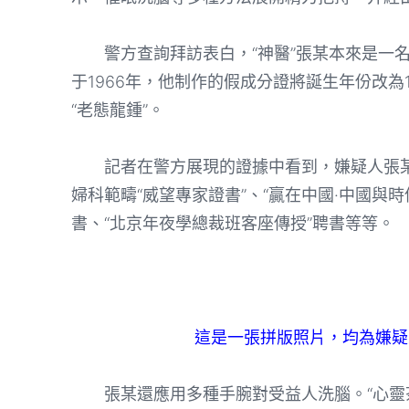
警方查詢拜訪表白，“神醫”張某本來是一名
于1966年，他制作的假成分證將誕生年份改為
“老態龍鍾”。
記者在警方展現的證據中看到，嫌疑人張某
婦科範疇“威望專家證書”、“贏在中國·中國與
書、“北京年夜學總裁班客座傳授”聘書等等。
這是一張拼版照片，均為嫌疑
張某還應用多種手腕對受益人洗腦。“心靈茶