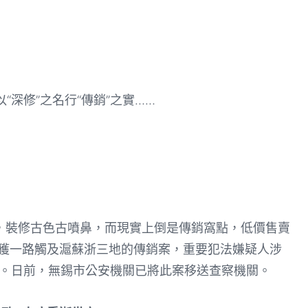
“深修”之名行“傳銷”之實……
裝修古色古噴鼻，而現實上倒是傳銷窩點，低價售賣
期破獲一路觸及滬蘇浙三地的傳銷案，重要犯法嫌疑人涉
命。日前，無錫市公安機關已將此案移送查察機關。