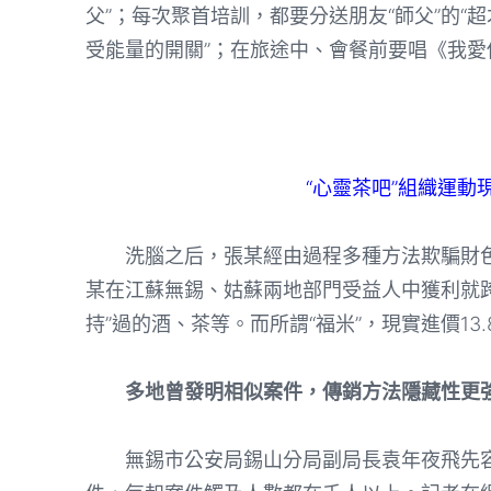
父”；每次聚首培訓，都要分送朋友“師父”的“超
受能量的開關”；在旅途中、會餐前要唱《我愛
“心靈茶吧”組織運動
洗腦之后，張某經由過程多種方法欺騙財色
某在江蘇無錫、姑蘇兩地部門受益人中獲利就跨越4
持”過的酒、茶等。而所謂“福米”，現實進價13.
多地曾發明相似案件，傳銷方法隱藏性更
無錫市公安局錫山分局副局長袁年夜飛先容，