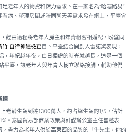
足老年人的物資和精力需求。在一家名為“哈嘍路易”
伴看病、整理房間或陪同聊天等需求發在網上，平臺會
臺，經由過程將老年人房主和年青租客相婚配，盼望同
新竹 自律神經檢查
目。平臺結合開創人雷諾黛表現，
侶，年紀越年夜，白日獨處的時光就越長，這是一個
網站平臺，讓老年人與年青人樹立聯絡接觸，輔助他們
選擇
上老齡生齒到達1300萬人，約占總生齒的1/5，估計
越31%。泰國貿易部商業政策與計謀辦公室主任普蓬表
策，盡力為老年人供給高東西的品質的「牛先生，你的