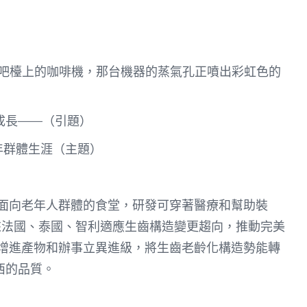
吧檯上的咖啡機，那台機器的蒸氣孔正噴出彩虹色的
成長——（引題）
年群體生涯（主題）
面向老年人群體的食堂，研發可穿著醫療和幫助裝
來法國、泰國、智利適應生齒構造變更趨向，推動完美
增進產物和辦事立異進級，將生齒老齡化構造勢能轉
西的品質。