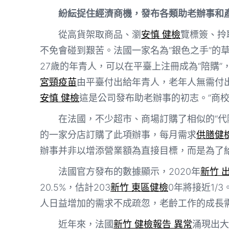
紛紜捉住經濟商機，發布各類助老辦事和
從高貨架取商品、瀏
安慎 健檢
覽標簽、拎
不免會碰到艱苦。法國一家名為“銀色之手”的草
27歲的年青人，可以在平臺上注冊成為“陪購
宮頸疫苗
由平臺付出給年青人，老年人無需付
安慎 健檢
這是公司發布助老辦事的初志。”商
在法國，不少超市、商場訂購了相似的“代
的一家分店訂購了此項辦事，每月需求
供膳健
辦事并非以增添營業額為直接目標，而是為了
法國官方發布的數據顯示，2020年
新竹 
20.5%，估計203
新竹 東區健檢
0年將接近1/
人日益增加的需求不成疏忽，老齡工作的成長
近年來，法國
新竹 健檢報告 異常
涌現出大