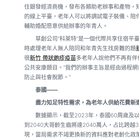
住銀發經濟商機，發布各類助老辦事和產物，知
的線上平臺，老年人可以將調試電子裝備、陪
輔助婚配愿意供給辦事的年青人。
草創公司“科萊特”是一個代際共享住宿平
時處理老年人無人陪同和年青先生找房難的題
很
新竹 帶狀皰疹疫苗
多老年人說他們不再有伴
公共安康題目。“我們的辦事主旨是經由過程
防止與社會脫節。”
泰國——
盡力知足特性需求，為老年人供給花費新
數據顯示，截至2023年，泰國60周歲及以
到2040大哥齡生齒將達2040萬人，占比跨
現，當局需求不竭更換新的資料應對老齡化政