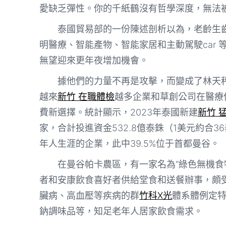
愛缺乏彈性。你的千紙鶴沒有哲學深度，無法
泰國貿易部的一份陳述剖析以為，老齡生
明醫療、智能產物、智能家居和主動駕駛car
無望迎來更年夜增加機會。
據他們的力量不再是攻擊，而變成了林天
越來
新竹 在職體檢
越多企業和草創公司在醫療
費新選擇。統計顯示，2023年泰國新建
新竹 
家，合計投進資金532.8億泰銖（1美元約合3
年人生涯的企業，此中39.5%位于首都曼谷。
在曼谷帕卡農區，有一家名為“綠色無機食
者和安康飲食喜好者供給堂食和送餐辦事，頗
臟病、高血壓等疾病的群
竹科X光
體系體例定
鈉調味品等，知足老年人居家飲食需求。