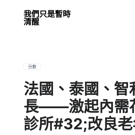
我們只是暫時
清醒
分數
法國、泰國、智
長——激起內需
診所#32;改良