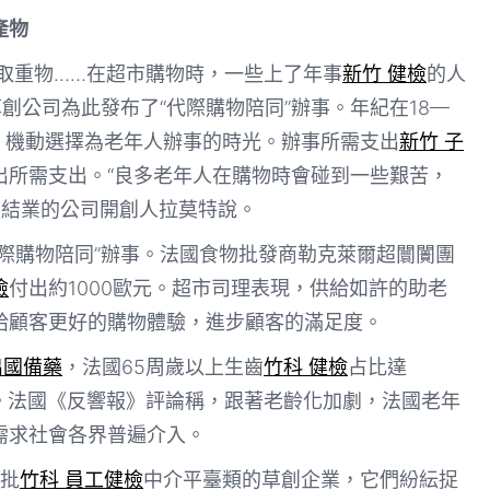
產物
取重物……在超市購物時，一些上了年事
新竹 健檢
的人
創公司為此發布了“代際購物陪同”辦事。年紀在18—
”，機動選擇為老年人辦事的時光。辦事所需支出
新竹 子
出所需支出。“良多老年人在購物時會碰到一些艱苦，
校結業的公司開創人拉莫特說。
際購物陪同”辦事。法國食物批發商勒克萊爾超闤闠團
檢
付出約1000歐元。超市司理表現，供給如許的助老
給顧客更好的購物體驗，進步顧客的滿足度。
出國備藥
，法國65周歲以上生齒
竹科 健檢
占比達
3。法國《反響報》評論稱，跟著老齡化加劇，法國老年
需求社會各界普遍介入。
批
竹科 員工健檢
中介平臺類的草創企業，它們紛紜捉