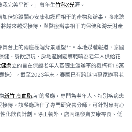
被我完美平衡。」暮年生
竹科X光
涯。
齒加倍追蹤關心安康和護理相干的產物和辦事，將來聰
 等將越來越受接待，與醫療辦事相干的保健和游玩財產
秤舞台上的兩座極端背景雕塑**。本地媒體報道，泰國
保健、餐飲游玩、房地產開闢等範疇為老年人供給花
猛健樂
立的旨在保證老年人基礎生涯辦事的機構有1.6萬
6泰銖）。截至2023年末，泰國已有跨越14萬家辦事老
物
新竹 高血脂
店”的餐廳，專門為老年人、特別疾病患
受接待。該餐廳聘任了專門研究養分師，可針對患有心
特性化飲食計劃。除正餐外，店內還發賣安康零食、低