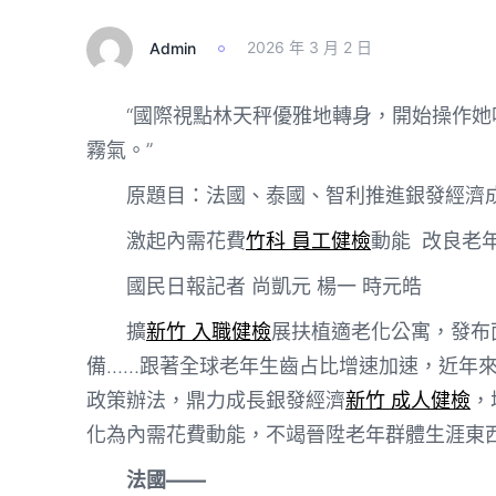
Admin
2026 年 3 月 2 日
“
國際視點林天秤優雅地轉身，開始操作她
霧氣。
”
原題目：法國、泰國、智利推進銀發經濟
激起內需花費
竹科 員工健檢
動能 改良老
國民日報記者 尚凱元 楊一 時元皓
擴
新竹 入職健檢
展扶植適老化公寓，發布
備……跟著全球老年生齒占比增速加速，近年
政策辦法，鼎力成長銀發經濟
新竹 成人健檢
，
化為內需花費動能，不竭晉陞老年群體生涯東
法國——