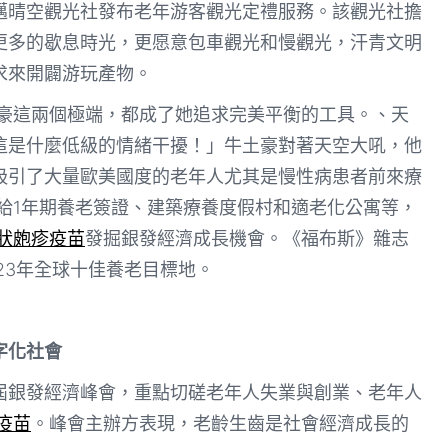
邁晴空觀光社發布老年游客觀光定禮服務。該觀光社擔
更多的歇息時光，更愿意包車觀光和慢觀光，汗青文明
求來開闢游玩產物。
豪這兩個極端，都成了她追求完美平衡的工具。、天
這是什麼低級的情緒干擾！」牛土豪對著天空大吼，他
吸引了大量歐美國度的老年人尤其是慢性病患者前來療
給1年期養老簽證、建築療養度假村和適老化公寓等，
帶狀皰疹疫苗
發掘銀發經濟成長機會。《福布斯》雜志
23年全球十佳養老目標地。
字化社會
屆銀發經濟峰會，重點切磋老年人失業與創業、老年人
V疫苗
。峰會主辦方表現，老齡生齒是社會經濟成長的