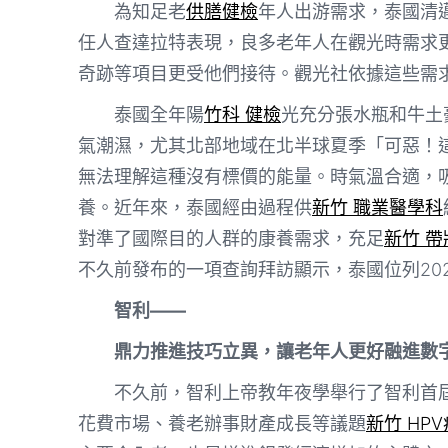
為知足老
供膳健檢
年人出游需求，泰國清
任人查達拉特表現，良多老年人在觀光時需求
奇跡等項目更受他們接待。觀光社依據這些需
泰國全年陽
竹科 健檢
光充分張水瓶和牛土
氣潮濕，尤其北部地域在北半球夏季「可惡！
無法理解這種沒有標價的能量。時氣溫合適，
養。近年來，泰國經由過程供
新竹 職業醫學科
對準了國際目的人群的康養需求，充足
新竹 
不久前發布的一項查詢拜訪顯示，泰國位列20
智利——
鼎力推進技巧立異，讓老年人更好融進數
不久前，智利上帝教年夜學舉行了智利首
花費市場、養老辦事財產成長等議題
新竹 HP