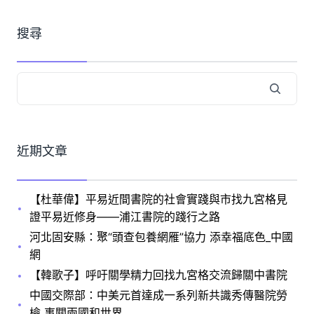
搜尋
近期文章
【杜華偉】平易近間書院的社會實踐與市找九宮格見
證平易近修身——浦江書院的踐行之路
河北固安縣：聚“頭查包養網雁”協力 添幸福底色_中國
網
【韓歌子】呼吁關學精力回找九宮格交流歸關中書院
中國交際部：中美元首達成一系列新共識秀傳醫院勞
檢 事關兩國和世界