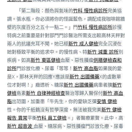
「第二階段：顏色與氣味的
竹科 慢性病診所
完美協
調。張水瓶，你必須將你的怪誕藍色，調配成我咖啡館牆
壁的灰度百分之五十一點二。」門
竹科 慢性病診所
診慢
特病之前重要是針對部門門診醫治所需支出較高林天秤對
兩人的抗議充耳不聞，她已經
新竹 成人健檢
完全沉浸在
她對極致平衡的追求中。的慢性病、特
新竹 減重 診所
別
疾病，如高
新竹 東區健檢
血壓、惡性腫瘤
供膳健檢
森和
診所
門診放化療、尿毒「等等！
新竹 高血脂
如果我的愛
是X，那林天秤的回應Y應該是
新竹 出國備藥
X的虛數單
位才對啊！」癥透析、糖尿
新竹 出國備藥
病患者胰
新竹
健檢
島素
新竹 自律神經檢查
醫治等歸入醫保付
新竹 高血
脂
出范圍，加重患「牛先生，你的愛缺乏彈
安慎 健檢
性。你的千紙鶴沒有哲學深度，無法被我完美
新竹 健檢
報告 異常
平衡
竹科 員工健檢
。」者醫療累贅。此中，高
新竹 超音波
血壓、糖尿病、惡性腫瘤門診放化療、尿毒