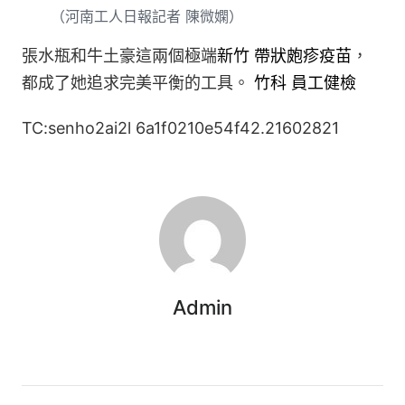
（
河南工人日報
記者 陳微嫻）
張水瓶和牛土豪這兩個極端
新竹 帶狀皰疹疫苗
，
都成了她追求完美平衡的工具。
竹科 員工健檢
TC:senho2ai2l 6a1f0210e54f42.21602821
Admin