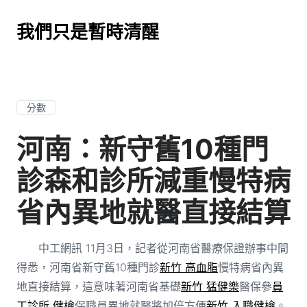
我們只是暫時清醒
分數
河南：新守舊10種門
診森和診所減重慢特病
省內異地就醫直接結算
中工網訊 11月3日，記者從河南省醫療保證辦事中間
得悉，河南省新守舊10種門診
新竹 高血脂
慢特病省內異
地直接結算，這意味著河南省基礎
新竹 猛健樂
醫保參
員
工診所 健檢
保職員異地就醫將加倍方便
新竹 入職健檢
。