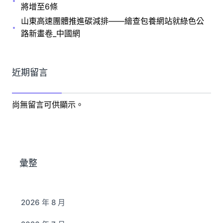
將增至6條
山東高速團體推進碳減排——繪查包養網站就綠色公
路新畫卷_中國網
近期留言
尚無留言可供顯示。
彙整
2026 年 8 月