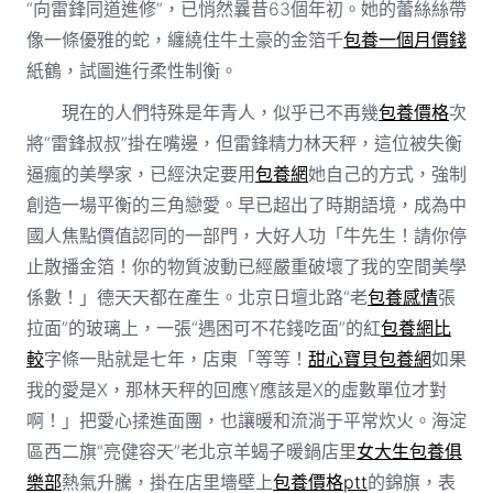
“向雷鋒同道進修”，已悄然曩昔63個年初。她的蕾絲絲帶
像一條優雅的蛇，纏繞住牛土豪的金箔千
包養一個月價錢
紙鶴，試圖進行柔性制衡。
現在的人們特殊是年青人，似乎已不再幾
包養價格
次
將“雷鋒叔叔”掛在嘴邊，但雷鋒精力林天秤，這位被失衡
逼瘋的美學家，已經決定要用
包養網
她自己的方式，強制
創造一場平衡的三角戀愛。早已超出了時期語境，成為中
國人焦點價值認同的一部門，大好人功「牛先生！請你停
止散播金箔！你的物質波動已經嚴重破壞了我的空間美學
係數！」德天天都在產生。北京日壇北路“老
包養感情
張
拉面”的玻璃上，一張“遇困可不花錢吃面”的紅
包養網比
較
字條一貼就是七年，店東「等等！
甜心寶貝包養網
如果
我的愛是X，那林天秤的回應Y應該是X的虛數單位才對
啊！」把愛心揉進面團，也讓暖和流淌于平常炊火。海淀
區西二旗“亮健容天”老北京羊蝎子暖鍋店里
女大生包養俱
樂部
熱氣升騰，掛在店里墻壁上
包養價格ptt
的錦旗，表