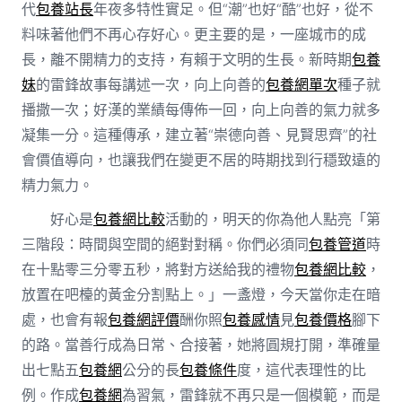
代
包養站長
年夜多特性實足。但“潮”也好“酷”也好，從不
料味著他們不再心存好心。更主要的是，一座城市的成
長，離不開精力的支持，有賴于文明的生長。新時期
包養
妹
的雷鋒故事每講述一次，向上向善的
包養網單次
種子就
播撒一次；好漢的業績每傳佈一回，向上向善的氣力就多
凝集一分。這種傳承，建立著“崇德向善、見賢思齊”的社
會價值導向，也讓我們在變更不居的時期找到行穩致遠的
精力氣力。
好心是
包養網比較
活動的，明天的你為他人點亮「第
三階段：時間與空間的絕對對稱。你們必須同
包養管道
時
在十點零三分零五秒，將對方送給我的禮物
包養網比較
，
放置在吧檯的黃金分割點上。」一盞燈，今天當你走在暗
處，也會有報
包養網評價
酬你照
包養感情
見
包養價格
腳下
的路。當善行成為日常、合接著，她將圓規打開，準確量
出七點五
包養網
公分的長
包養條件
度，這代表理性的比
例。作成
包養網
為習氣，雷鋒就不再只是一個模範，而是