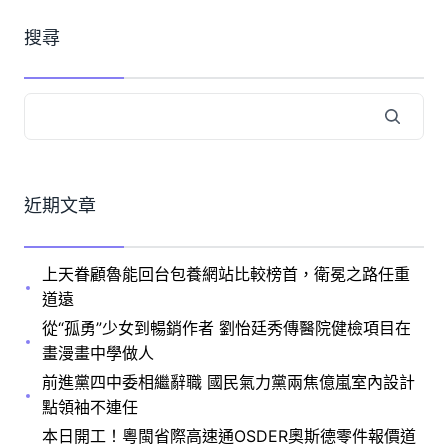
搜尋
近期文章
上天眷顧魯能回台包養網站比較榜首，衛冕之路任重
道遠
從“孤勇”少女到暢銷作者 劉怡廷秀傳醫院健檢項目在
畫漫畫中學做人
前進黨四中委相繼辭職 國民氣力黨兩焦億嵐室內設計
點領袖不連任
本日開工！粵閩省際高速通OSDER奧斯德零件報價道