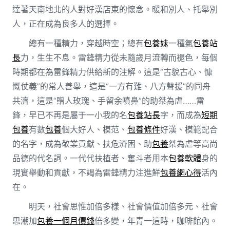
達著天南地北的人對好漢店東的懷念。暖和別人、托舉別
人，正在成為良多人的選擇。
總有一種精力，穿越時空；總有
包養妹
一種氣
包養站
長
力，生生不息。雷鋒精力從未隨歲月流轉而褪色，每個
時期都在為雷鋒精力供給新的注解。這是“古貌古心、慷
慨仗義”的常人善舉，這是“一方有難、八方聲援”的同舟
共濟，這是“贈人玫瑰、手留余噴鼻”的助桀為虐……雷
鋒，早已不再是屬于一小我的名
包養站長
字，而成為
短期
包養
有數
包養
個大好人、模范、
包養條件
好漢、模範配合
的名字，成為敬業貢獻、扶危濟困、助
包養
桀為虐等高尚
品德的代名詞。一代代扶植者、奮斗者用本
包養軟體
身的
現實舉動和貢獻，不竭為雷鋒精力注進鮮
包養網心得
活內
在。
明天，社會思惟加倍多樣、社會價值加倍多元、社會
思潮加
包養一個月價錢
倍多變，年青一這時，咖啡館內。