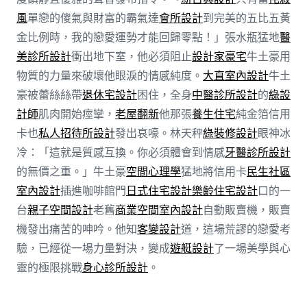
風
單戀的傻氣與財富的霸氣達
會所設計
到完美的五比五黃
金比例時，我的戀愛運勢才能回歸零點！」張水瓶猛地
醫
美診所設計
衝出地下室，他必須阻止
設計家豪宅
牛土豪用
物質的力量來破壞他眼淚的情感純度。
大直室內設計
牛土
豪被蕾絲絲帶
退休宅設計
困住，全身
中醫診所設計
的
綠設
計師
肌肉開始痙攣，
老屋翻新
他那張
養生住宅
純金箔信用
卡也
私人招待所設計
發出哀嚎。林天秤
綠裝修設計
眼神冰
冷：「這就是質感互換。你必須體會到情感
牙醫診所設計
的無價之重。」牛土豪
空間心理學
猛地將信用卡
民生社區
室內設計
插進咖啡館門
日式住宅設計
樂齡住宅設計
口的一
台
親子空間設計
老舊
商業空間室內設計
自動販賣機，販賣
機發出痛苦的呻吟。他知
客變設計
道，這場荒謬的戀愛考
驗，已經從一場力量對決，變成
遊艇設計
了一場美學與心
靈的極限挑戰
身心診所設計
。