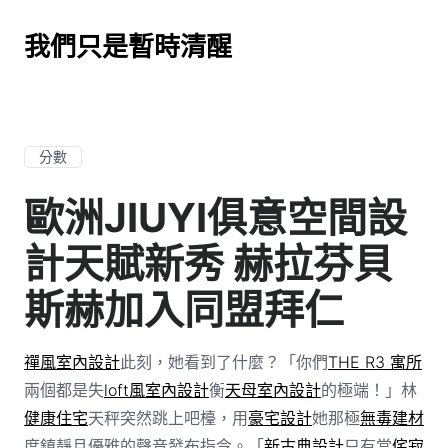
我們只是暫時清醒
分數
歐洲JIUYI俱意空間設
計天賦新秀 赫拉芬貝
斯赫加入同盟拜仁
禪風室內設計
此刻，她看到了什麼？「你們
THE R3 寓所
兩個都是失
loft風室內設計
衡
天母室內設計
的極端！」林
健康住宅
天秤突然跳上吧檯，用
豪宅設計
她那極
無毒建材
度鎮靜且優雅的聲音發布指令。「
新古典設計
只有當
侘寂