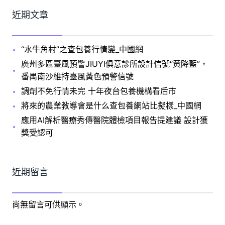
近期文章
“水牛角村”之查包養行情變_中國網
廣州多區臺風預警JIUYI俱意診所設計信號“黃降藍”，
番禺南沙維持臺風黃色預警信號
調劑不免行情未完 十年夜台包養機構看后市
將來的農業教導會是什么查包養網站比擬樣_中國網
應用AI解析醫療秀傳醫院體檢項目報告提建議 設計獲
獎受認可
近期留言
尚無留言可供顯示。